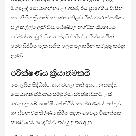
මහලේදී සොයාගන්නා ලද අතර, එය ප්‍රාදේශීය වාසීන්
සහ නීතිය ක්‍රියාත්මක කරන නිලධාරීන් අතර ක්ෂණික
සැලකිල්ලට ලක් විය. මරණවල නිශ්චිත ස්වභාවය
තවමත් තහවුරු වී නොමැති බැවින්, පරීක්ෂකයින්
මෙම සිද්ධිය සැක සහිත ලෙස සලකමින් කටයුතු කරනු
ලැබේ.
පරීක්ෂණය ක්‍රියාත්මකයි
පොලිසිය සිද්ධිස්ථානය වටලා ඇති අතර, මෘතදේහ
සොයාගත් ස්ථානය සම්පූර්ණ පරීක්ෂාවකට ලක්
කරනු ලැබේ. සාක්ෂි රැස් කිරීම සහ මරණයේ හේතුව
හා ස්වභාවය තීරණය කිරීම සඳහා වෛද්‍ය විද්‍යාත්මක
කණ්ඩායම් යෙදවීමට කටයුතු කර ඇත.