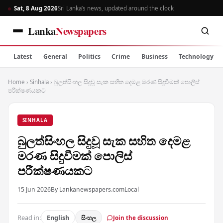
Sat, 8 Aug 2026
Sri Lanka’s news, updated around the clock
Lanka
Newspapers
Latest
General
Politics
Crime
Business
Technology
Home
›
Sinhala
›
බුලත්සිංහල සිදුවූ සැක සහිත දෙමළ මරණ සිදුවීමක් පොලිස්
පරීක්ෂණයකට
SINHALA
බුලත්සිංහල සිදුවූ සැක සහිත දෙමළ
මරණ සිදුවීමක් පොලිස්
පරීක්ෂණයකට
15 Jun 2026
By Lankanewspapers.com
Local
Read in:
English
සිංහල
Join the discussion