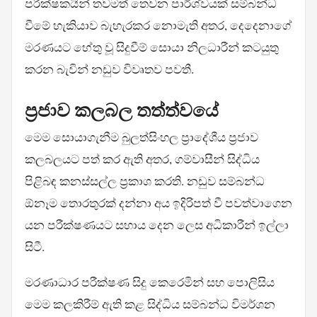
පරීක්ෂකයින් තවමත් තෙවන පාර්ශ්වයක් සම්බන්ධ
වීමේ හැකියාව බැහැරකර නොමැති අතර, දෙදෙනාගේ
මරණයට හේතු වූ සිදුවීම් සොයා නිලධාරීන් කටයුතු
කරන බැවින් නඩුව විවෘතව පවතී.
ප්‍රජාව කලබල තත්ත්වයේ
මෙම සොයාගැනීම බුලත්සිංහල ප්‍රාදේශීය ප්‍රජාව
කලබලයට පත් කර ඇති අතර, ගම්වාසීන් සිද්ධිය
පිළිබඳ කනස්සල්ල ප්‍රකාශ කරති. නඩුව සම්බන්ධ
ඕනෑම තොරතුරක් දන්නා අය ඉදිරිපත් වී පවත්වාගෙන
යන පරීක්ෂණයට සහාය දෙන ලෙස අධිකාරීන් ඉල්ලා
සිටී.
මරණාධාර පරීක්ෂණ සිදු කෙරෙමින් සහ පොලිසිය
මෙම කලකිරීම් ඇති කළ සිද්ධිය සම්බන්ධ විමර්ශන