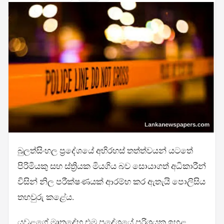
බුලත්සිංහල ප්‍රදේශයේ අභිරහස් තත්ත්වයන් යටතේ
පිරිමියකු සහ ස්ත්‍රියක මියගිය බව සොයාගත් අධිකාරීන්
විසින් නිල පරීක්ෂණයක් ආරම්භ කර ඇතැයි පොලිසිය
තහවුරු කළේය.
යුවළගේ මෘතදේහ එම ප්‍රදේශයේ පරිශ්‍රයක ඉහළ