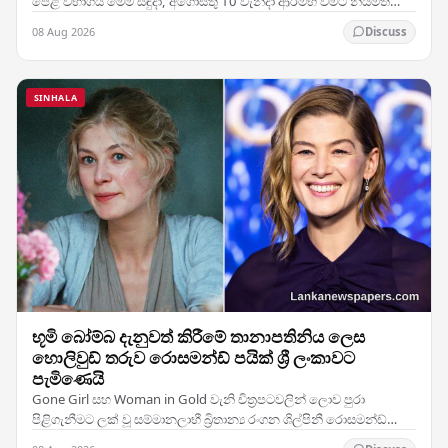
පෙළ විභාගය මෙම සඳුදා, අගෝස්තු 10 වැනිදා ආරම්භ වීමට නියමිත
අතර, ජාතික තක්සේරුව සැප්තැම්බර් 5 වැනිදා…
08 Aug 2026
Discuss
SINHALA
භූමි බෝම්බ දැනුවත් කිරීමේ තානාපතිනිය ලෙස
හොලිවුඩ් තරුව රොසමන්ඩ් පයික් ශ්‍රී ලංකාවට
පැමිණෙයි
Gone Girl සහ Woman in Gold වැනි චිත්‍රපටවලින් ලොව පුරා
පිළිගැනීමට ලක් වූ සම්මානලාභී බ්‍රිතාන්‍ය රංගන ශිල්පිනී රොසමන්ඩ්
පයික්, භූමි බෝම්බ ඉවත් කිරීමට සහ යුද්ධයේ…