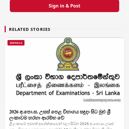
Sign in & Post
RELATED STORIES
SINHALA
2026 අ.පො.ස. උසස් පෙළ විභාගය සඳුදා සිට මුළු ශ්‍රී
ලංකාවම හරහා ආරම්භ වේ
ශ්‍රී ලංකාවේ ඉමහත් අපේක්ෂාවෙන් බලා සිටින 2026 අ.පො.ස. උසස්