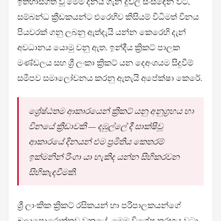
ඉතිහාසගත වූ මෙම දිනය ගැන දූවිලි සංසිඳෙන විට,
සම්බන්ධ ක්‍රීඩකයන්ට එරෙහිව කිසියම් විධිමත් විනය
පියවරක් ගනු ලබනු ඇත්දැයි යන්න කෙරෙහි දැන්
අවධානය යොමු වනු ඇත. ඉන්දීය ක්‍රිකට් පාලක
මණ්ඩලය සහ ශ්‍රී ලංකා ක්‍රිකට් යන දෙඅංශයම සිදුවීම්
සමීපව සමාලෝචනය කරනු ඇතැයි අපේක්ෂා කෙරේ.
ශ්‍රේෂ්ඨතම ආකාරයෙන් ක්‍රිකට් යනු අනුග්‍රහය හා
විනයේ ක්‍රීඩාවකි — දඹුල්ලේ දී සාක්ෂිවූ
ආකාරයේ දිනයන් එම ප්‍රමිතිය කෙතරම්
ඉක්මනින් රිංගා යා හැකිද යන්න සිහිකරවන
සිහිකැඳවීමකි.
ශ්‍රී ලාංකික ක්‍රිකට් රසිකයන් හා පරිපාලකයන්ගේ
බලාපොරොත්තුව වනුයේ, මෙම විශේෂ තරඟය වටා