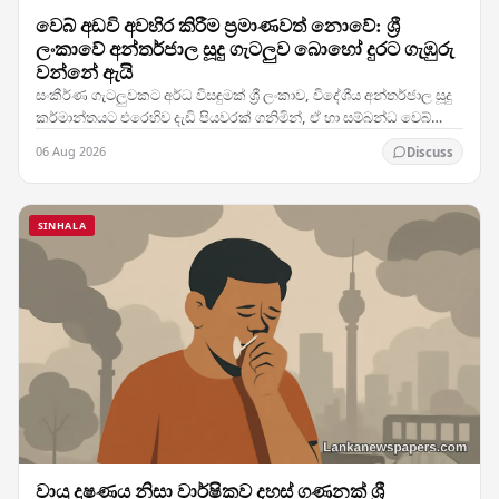
වෙබ් අඩවි අවහිර කිරීම ප්‍රමාණවත් නොවේ: ශ්‍රී
ලංකාවේ අන්තර්ජාල සූදු ගැටලුව බොහෝ දුරට ගැඹුරු
වන්නේ ඇයි
සංකීර්ණ ගැටලුවකට අර්ධ විසඳුමක් ශ්‍රී ලංකාව, විදේශීය අන්තර්ජාල සූදු
කර්මාන්තයට එරෙහිව දැඩි පියවරක් ගනිමින්, ඒ හා සම්බන්ධ වෙබ්
අඩවිවලට ප්‍රවේශය අවහිර කර ඇත.…
06 Aug 2026
Discuss
SINHALA
වායු දූෂණය නිසා වාර්ෂිකව දහස් ගණනක් ශ්‍රී