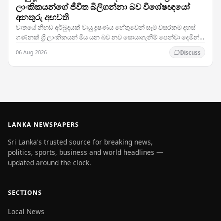
ලාංකිකයන්ගේ ජීවිත බිලිගන්නා බව විශේෂඥයෝ
අනතුරු අඟවති
වාතයේ නිහඬ අර්බුදයක් වායු දූෂණය හේතුවෙන් සෑම වසරකම දහස්
ගණනක් ශ්‍රී ලාංකිකයන් මිය යන බව නව සොයාගැනීම් පෙන්වා දෙමින්
දිවයිනේ සෞඛ්‍ය විශේෂඥයන් සහ පරිසර…
06 Aug 2026
Discuss
LANKA NEWSPAPERS
Sri Lanka's trusted source for breaking news,
politics, sports, business and world headlines —
updated around the clock.
SECTIONS
Local News