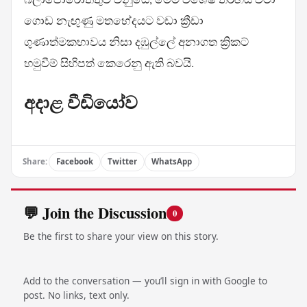
ගොඩ නැඟුණු මතභේදයට වඩා ක්‍රීඩා
ගුණාත්මකභාවය නිසා දඹුල්ලේ අනාගත ක්‍රිකට්
හමුවීම් සිහිපත් කෙරෙනු ඇති බවයි.
අදාළ වීඩියෝව
Share:
Facebook
Twitter
WhatsApp
💬 Join the Discussion
0
Be the first to share your view on this story.
Add to the conversation — you’ll sign in with Google to
post. No links, text only.