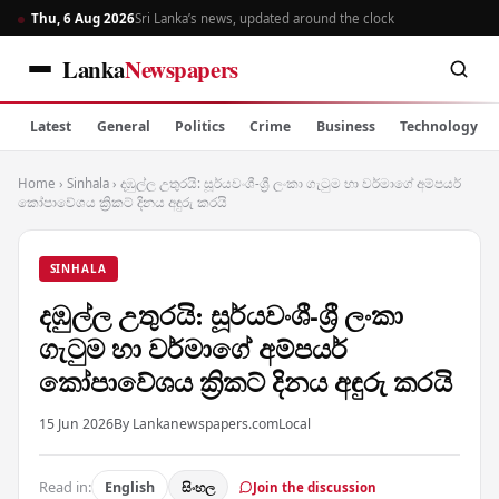
Thu, 6 Aug 2026
Sri Lanka’s news, updated around the clock
Lanka
Newspapers
Latest
General
Politics
Crime
Business
Technology
Home
›
Sinhala
›
දඹුල්ල උතුරයි: සූර්යවංශී-ශ්‍රී ලංකා ගැටුම හා වර්මාගේ අම්පයර්
කෝපාවේශය ක්‍රිකට් දිනය අඳුරු කරයි
SINHALA
දඹුල්ල උතුරයි: සූර්යවංශී-ශ්‍රී ලංකා
ගැටුම හා වර්මාගේ අම්පයර්
කෝපාවේශය ක්‍රිකට් දිනය අඳුරු කරයි
15 Jun 2026
By Lankanewspapers.com
Local
Read in:
English
සිංහල
Join the discussion