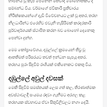
භාජනය වූ කැපී පෙනෙන මතවාදී මොහොතකට ද
සම්බන්ධ විය. වර්මාගේ ජවිකාරී ප්‍රතිචාරය
නිරීක්ෂකයන්ගේ දැඩි විවේචනයට ලක් වූ අතර, තරඟ
නිලධාරීන්ට එරෙහිව එවැනි හැසිරීමක් කරදරකාරී
පූර්වාදර්ශයක් ස්ථාපිත කරන බව බොහෝ දෙනෙකු
පෙන්වා දුන්හ.
මෙම කෝප්‍රාවේශය, දඹුල්ලේ ක්‍රමයෙන් තීව්‍ර වූ
ආතතිමත් පරිසරයට තවත් ඉන්ධන සැපයූ අතර,
තරඟය පුරා සිදුවීම් රාශියක් එකිනෙකට එකතු විය.
දඹුල්ලේ අවුල් දවසක්
මෙකී සිදුවීම් සමස්තයක් ලෙස ගත් කල, තීරණාත්මක
අවස්ථාවලදී සංයමය රඳවා ගැනීමට අරගල කළ
තරඟයක ස්වභාවය ඒවා සිතුවිලිවලට නගා දෙයි.