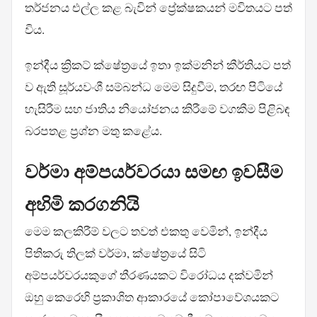
තර්ජනය එල්ල කළ බැවින් ප්‍රේක්ෂකයන් මවිතයට පත්
විය.
ඉන්දීය ක්‍රිකට් ක්ෂේත්‍රයේ ඉතා ඉක්මනින් කීර්තියට පත්
ව ඇති සූර්යවංශී සම්බන්ධ මෙම සිදුවීම, තරඟ පිටියේ
හැසිරීම සහ ජාතිය නියෝජනය කිරීමේ වගකීම පිළිබඳ
බරපතළ ප්‍රශ්න මතු කළේය.
වර්මා අම්පයර්වරයා සමඟ ඉවසීම
අහිමි කරගනියි
මෙම කලකිරීම් වලට තවත් එකතු වෙමින්, ඉන්දීය
පිතිකරු තිලක් වර්මා, ක්ෂේත්‍රයේ සිටි
අම්පයර්වරයකුගේ තීරණයකට විරෝධය දක්වමින්
ඔහු කෙරෙහි ප්‍රකාශිත ආකාරයේ කෝපාවේශයකට