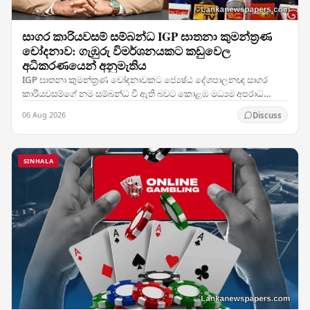
සාගර කාරියවසම් සම්බන්ධ IGP ඝාතනා කුමන්ත්‍රණ
චෝදනාව: ගැඹුරු විමර්ශනයකට කඩුවෙල
අධිකරණයෙන් අනුමැතිය
IGP ඝාතනා කුමන්ත්‍රණ චෝදනාවකට ජ්‍යෙෂ්ඨ දේශපාලනඥ සාගර
කාරියවසම්ගේ නම සම්බන්ධ වී ඇති බවට කොළඹ මධ්‍යම අපරාධ
විමර්ශන කාර්යාංශය (CCIB) ඉදිරිපත් කළ වාර්තාව සලකා බැලූ…
06 Aug 2026
Discuss
SINHALA