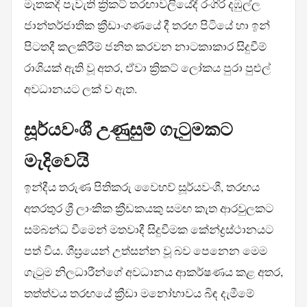
මෑතකදී පැවැති ක්‍රිකට් තරඟාවලියේදී රංගිරි දඹුල්ල
ජාන්තර්ජාතික ක්‍රීඩාංගණයේ දී තරඟ පිටියේ හා ඉන්
පිටතදී කලකිරීම් ජනිත කරවන නාටකාකාර සිදුවීම්
රාශියක් ඇති වූ අතර, ඒවා ක්‍රිකට් ලෝකය පුරා පුළුල්
අවධානයට ලක් ව ඇත.
සූර්යවංශී උණුසුම් ගැටුමකට
මැදිවෙයි
ඉන්දීය තරුණ පිතිකරු වෛභව් සූර්යවංශී, තරඟය
අතරතුර ශ්‍රී ලාංකික ක්‍රීඩකයකු සමඟ කැත ආරවුලකට
සම්බන්ධ වීමෙන් මතවාදී සිදුවීමක කේන්ද්‍රස්ථානයට
පත් විය. ශීඝ්‍රයෙන් උත්සන්න වූ බව පෙනෙන මෙම
ගැටුම නිලධාරීන්ගේ අවධානය ආකර්ෂණය කළ අතර,
තත්ත්වය තරඟයේ ක්‍රීඩා මනෝභාවය බිඳ දැමීමේ