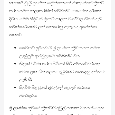
සහභාගී වූ ශ්‍රී ලාංකික ප්‍රේක්ෂකයන් ජාත්‍යන්තර ක්‍රිකට්
තරඟ සමඟ කලාතුරකින් සම්බන්ධ කෙරෙන දර්ශන
දිටිහ. මෙම සිද්ධීන් ක්‍රිකට් පාලක මණ්ඩල විසින් දැඩි
සමීක්ෂණයකට ලක් කෙරෙනු ඇතැයි ද අපේක්ෂා
කෙරේ.
වෛභව් සූර්යවංශී ශ්‍රී ලාංකික ක්‍රීඩකයකු සමඟ
උණුසුම් ආරවුලකට සම්බන්ධ විය
තිලක් වර්මා තරඟ පිටියේ සිටි අම්පයර්වරයකු
සමඟ ප්‍රකාශිත ලෙස ගැටුමකට යෙදෙනු දක්නට
ලැබිණි
සිදුවීම් සිදු වූයේ දඹුල්ලේ පැවැති තරඟය
අතරතුරය
ශ්‍රී ලාංකික භූමියේ ක්‍රිකට්හි අවුල් සහගත දිනයක් ලෙස