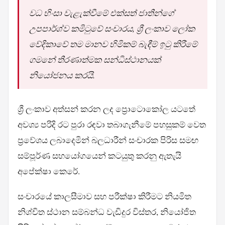
වධ හිංසා වැළැක්වීමේ එක්සත් ජාතීන්ගේ
උපපාර්ශ්ව කමිටුවේ සංචාරය, ශ්‍රී ලංකාව ලෝක
වේදිකාවේ තම මානව හිමිකම් බැඳීම් ඉටු කිරීමේ
ගමනේ තීරණාත්මක සන්ධිස්ථානයක්
නියෝජනය කරයි.
ශ්‍රී ලංකාව අත්සන් කරන ලද ප්‍රොටොකෝල යටතේ
අවශ්‍ය පරිදි රට පුරා රඳවා තබාගැනීමේ පහසුකම් වෙත
ප්‍රවේශය ලබාදෙමින් බලධාරීන් සංචාරක පිරිස සමඟ
සම්පූර්ණ සහයෝගයෙන් කටයුතු කරනු ඇතැයි
අපේක්ෂා කෙරේ.
සංචාරයේ කාලසීමාව සහ පරීක්ෂා කිරීමට නියමිත
නිශ්චිත ස්ථාන සම්බන්ධ වැඩිදුර විස්තර, නියෝජිත