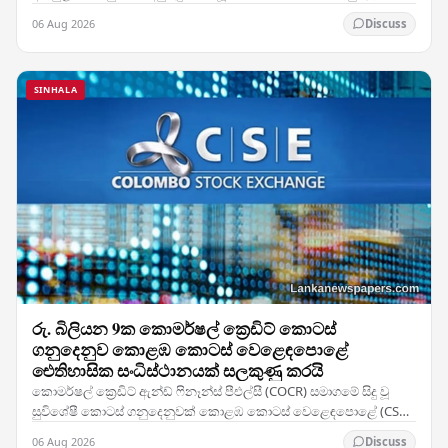
විසින් ඝාතනය කර ඇතැයි සැලකේ. සිද්ධිය…
06 Aug 2026
Discuss
SINHALA
රු. බිලියන 9ක කොමර්ෂල් ක්‍රෙඩිට් කොටස්
ගනුදෙනුව කොළඹ කොටස් වෙළෙඳපොළේ
ඓතිහාසික සංධිස්ථානයක් සලකුණු කරයි
කොමර්ෂල් ක්‍රෙඩිට් ඇන්ඩ් ෆිනෑන්ස් පීඑල්සී (COCR) සමාගමේ සිදු වූ
සුවිශේෂී කොටස් ගනුදෙනුවක් කොළඹ කොටස් වෙළෙඳපොළේ (CSE)
වාර්තා නැවත ලිවීමට හේතු විය — සමාගමේ 28%ක…
06 Aug 2026
Discuss