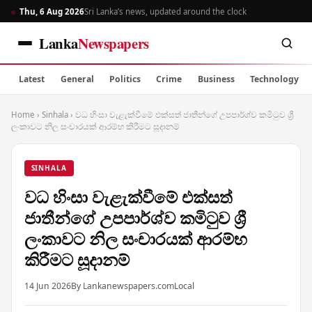
Thu, 6 Aug 2026
Sri Lanka’s news, updated around the clock
Lanka
Newspapers
Latest
General
Politics
Crime
Business
Technology
Home
›
Sinhala
›
වධ හිංසා වැළැක්වීමේ එක්සත් ජාතීන්ගේ උපපාර්ශ්ව කමිටුව ශ්‍රී
ලංකාවට නිල සංචාරයක් ආරම්භ කිරීමට සූදානම්
SINHALA
වධ හිංසා වැළැක්වීමේ එක්සත්
ජාතීන්ගේ උපපාර්ශ්ව කමිටුව ශ්‍රී
ලංකාවට නිල සංචාරයක් ආරම්භ
කිරීමට සූදානම්
14 Jun 2026
By Lankanewspapers.com
Local