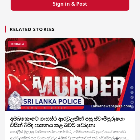
Sign in & Post
RELATED STORIES
SINHALA
අම්බකොටේ ගෘහස්ථ ආරවුලකින් පසු ස්වාමිපුරුෂයා
විසින් බිරිඳ ඝාතනය කළ බවට චෝදනා
පොලිස් මූලාශ්‍ර වාර්තා කරන අන්දමට, අම්බකොටේ ප්‍රදේශයේ ගෘහස්ථ
ආරවුලකින් පසු වයස අවුරුදු 48ක් වූ කාන්තාවක් තම ස්වාමිපුරු�ෂයා