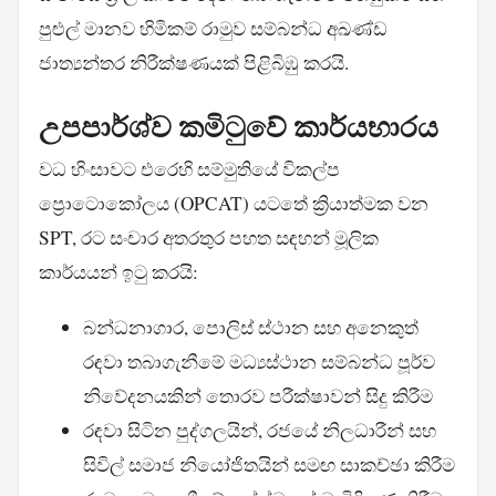
පුළුල් මානව හිමිකම් රාමුව සම්බන්ධ අඛණ්ඩ
ජාත්‍යන්තර නිරීක්ෂණයක් පිළිබිඹු කරයි.
උපපාර්ශ්ව කමිටුවේ කාර්යභාරය
වධ හිංසාවට එරෙහි සම්මුතියේ විකල්ප
ප්‍රොටොකෝලය (OPCAT) යටතේ ක්‍රියාත්මක වන
SPT, රට සංචාර අතරතුර පහත සඳහන් මූලික
කාර්යයන් ඉටු කරයි:
බන්ධනාගාර, පොලිස් ස්ථාන සහ අනෙකුත්
රඳවා තබාගැනීමේ මධ්‍යස්ථාන සම්බන්ධ පූර්ව
නිවේදනයකින් තොරව පරීක්ෂාවන් සිදු කිරීම
රඳවා සිටින පුද්ගලයින්, රජයේ නිලධාරීන් සහ
සිවිල් සමාජ නියෝජිතයින් සමඟ සාකච්ඡා කිරීම