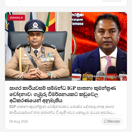
SINHALA
සාගර කාරියවසම් සම්බන්ධ IGP ඝාතනා කුමන්ත්‍රණ
චෝදනාව: ගැඹුරු විමර්ශනයකට කඩුවෙල
අධිකරණයෙන් අනුමැතිය
IGP ඝාතනා කුමන්ත්‍රණ චෝදනාවකට ජ්‍යෙෂ්ඨ දේශපාලනඥ සාගර
කාරියවසම්ගේ නම සම්බන්ධ වී ඇති බවට කොළඹ මධ්‍යම අපරාධ
විමර්ශන කාර්යාංශය (CCIB) ඉදිරිපත් කළ වාර්තාව සලකා බැලූ…
06 Aug 2026
Discuss