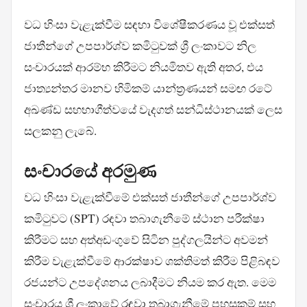
වධ හිංසා වැළැක්වීම සඳහා විශේෂීකරණය වූ එක්සත්
ජාතීන්ගේ උපපාර්ශ්ව කමිටුවක් ශ්‍රී ලංකාවට නිල
සංචාරයක් ආරම්භ කිරීමට නියමිතව ඇති අතර, එය
ජාත්‍යන්තර මානව හිමිකම් යාන්ත්‍රණයන් සමඟ රටේ
අඛණ්ඩ සහභාගීත්වයේ වැදගත් සන්ධිස්ථානයක් ලෙස
සලකනු ලැබේ.
සංචාරයේ අරමුණ
වධ හිංසා වැළැක්වීමේ එක්සත් ජාතීන්ගේ උපපාර්ශ්ව
කමිටුවට (SPT) රඳවා තබාගැනීමේ ස්ථාන පරීක්ෂා
කිරීමට සහ අත්අඩංගුවේ සිටින පුද්ගලයින්ට අවමන්
කිරීම වැළැක්වීමේ ආරක්ෂාව ශක්තිමත් කිරීම පිළිබඳව
රජයන්ට උපදේශනය ලබාදීමට නියම කර ඇත. මෙම
සංචාරය ශ්‍රී ලංකාවේ රඳවා තබාගැනීමේ පහසුකම් සහ