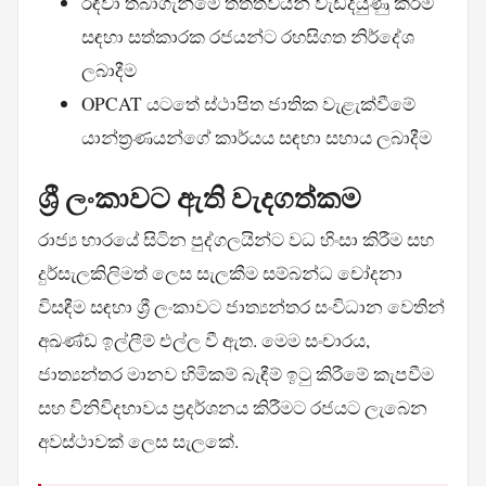
රඳවා තබාගැනීමේ තත්ත්වයන් වැඩිදියුණු කිරීම
සඳහා සත්කාරක රජයන්ට රහසිගත නිර්දේශ
ලබාදීම
OPCAT යටතේ ස්ථාපිත ජාතික වැළැක්වීමේ
යාන්ත්‍රණයන්ගේ කාර්යය සඳහා සහාය ලබාදීම
ශ්‍රී ලංකාවට ඇති වැදගත්කම
රාජ්‍ය භාරයේ සිටින පුද්ගලයින්ට වධ හිංසා කිරීම සහ
දුර්සැලකිලිමත් ලෙස සැලකීම සම්බන්ධ චෝදනා
විසඳීම සඳහා ශ්‍රී ලංකාවට ජාත්‍යන්තර සංවිධාන වෙතින්
අඛණ්ඩ ඉල්ලීම් එල්ල වී ඇත. මෙම සංචාරය,
ජාත්‍යන්තර මානව හිමිකම් බැඳීම් ඉටු කිරීමේ කැපවීම
සහ විනිවිදභාවය ප්‍රදර්ශනය කිරීමට රජයට ලැබෙන
අවස්ථාවක් ලෙස සැලකේ.