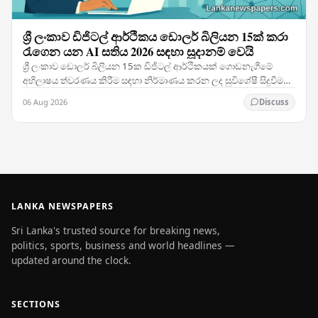
ශ්‍රී ලංකාව ඩිජිටල් ආර්ථිකය ඩොලර් බිලියන 15ක් කරා
රැගෙන යන AI සතිය 2026 සඳහා සූදානම් වෙයි
ශ්‍රී ලංකාව ඩොලර් බිලියන 15ක ඩිජිටල් ආර්ථිකයක් ගොඩනැගීමේ
අභිලාෂය ත්වරණය කිරීම සඳහා නිර්මාණය කරන ලද සුවිශේෂී සිදුවීමක්
වන AI සතිය 2026 සත්කාරකත්වය දරමින් දකුණු…
06 Aug 2026
Discuss
LANKA NEWSPAPERS
Sri Lanka's trusted source for breaking news,
politics, sports, business and world headlines —
updated around the clock.
SECTIONS