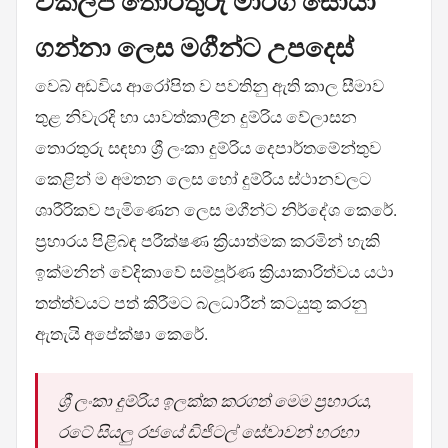
විකල්ප තොරතුරු මාර්ග සොයා
ගන්නා ලෙස මගීන්ට උපදෙස්
වෙබ් අඩවිය ආරෝපිත ව පවතිනු ඇති කාල සීමාව
තුළ නිවැරදි හා යාවත්කාලීන දුම්රිය වේලාසන
තොරතුරු සඳහා ශ්‍රී ලංකා දුම්රිය දෙපාර්තමේන්තුව
කෙළින් ම අමතන ලෙස හෝ දුම්රිය ස්ථානවලට
ශාරීරිකව පැමිණෙන ලෙස මගීන්ට නිර්දේශ කෙරේ.
ප්‍රහාරය පිළිබඳ පරීක්ෂණ ක්‍රියාත්මක කරමින් හැකි
ඉක්මනින් වේදිකාවේ සම්පූර්ණ ක්‍රියාකාරිත්වය යථා
තත්ත්වයට පත් කිරීමට බලධාරීන් කටයුතු කරනු
ඇතැයි අපේක්ෂා කෙරේ.
ශ්‍රී ලංකා දුම්රිය ඉලක්ක කරගත් මෙම ප්‍රහාරය,
රටේ සියලු රජයේ ඩිජිටල් සේවාවන් හරහා