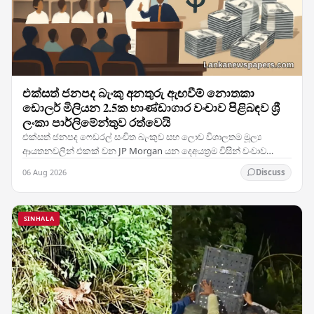
එක්සත් ජනපද බැංකු අනතුරු ඇඟවීම් නොතකා
ඩොලර් මිලියන 2.5ක භාණ්ඩාගාර වංචාව පිළිබඳව ශ්‍රී
ලංකා පාර්ලිමේන්තුව රත්වෙයි
එක්සත් ජනපද ෆෙඩරල් සංචිත බැංකුව සහ ලොව විශාලතම මූල්‍ය
ආයතනවලින් එකක් වන JP Morgan යන දෙඅයත්‍රම විසින් වංචාව
පිළිබඳ පැහැදිලි අනතුරු ඇඟවීම් නිකුත් කළ ද, ශ්‍රී…
06 Aug 2026
Discuss
SINHALA