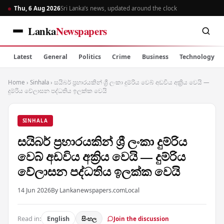
Thu, 6 Aug 2026
Sri Lanka’s news, updated around the clock
Lanka
Newspapers
Latest
General
Politics
Crime
Business
Technology
Home
›
Sinhala
›
සයිබර් ප්‍රහාරයකින් ශ්‍රී ලංකා දුම්රිය වෙබ් අඩවිය අක්‍රිය වෙයි —
දුම්රිය වේලාසන පද්ධතිය ඉලක්ක වෙයි
SINHALA
සයිබර් ප්‍රහාරයකින් ශ්‍රී ලංකා දුම්රිය
වෙබ් අඩවිය අක්‍රිය වෙයි — දුම්රිය
වේලාසන පද්ධතිය ඉලක්ක වෙයි
14 Jun 2026
By Lankanewspapers.com
Local
Read in:
English
සිංහල
Join the discussion