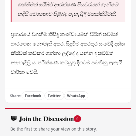
ශක්තිමත් සයිබර් ආරක්ෂණ පියවරයන් ගැනීමේ
හදිසි අවශ්‍යතාව පිළිබඳ පැහැදිලි මතක්කිරීමකි.
ප්‍රහාරයේ වගකීම කිසිදු කණ්ඩායමක් විසින් තවමත්
භාරගෙන නොමැති අතර, සිදුවීම අතරතුර සංවේදී දත්ත
කිසිවක් කඩකර ගන්නා ලද්දේ ද යන්න ද තවමත්
අපැහැදිලි ය. පරීක්ෂණ කටයුතු දිගටම පවතිනු ඇතැයි
වාර්තා වෙයි.
Share:
Facebook
Twitter
WhatsApp
💬 Join the Discussion
0
Be the first to share your view on this story.