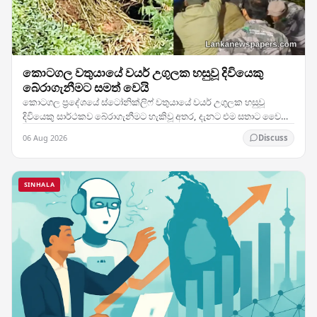
කොටගල වතුයායේ වයර් උගුලක හසුවූ දිවියෙකු
බේරාගැනීමට සමත් වෙයි
කොටගල ප්‍රදේශයේ ස්ටෝනික්ලිෆ් වතුයායේ වයර් උගුලක හසුවූ
දිවියෙකු සාර්ථකව බේරාගැනීමට හැකිවූ අතර, දැනට එම සතාට වෛද්‍ය
ප්‍රතිකාර ලබාදෙමින් පවතින බව බලධාරීන් තහවුරු…
06 Aug 2026
Discuss
SINHALA