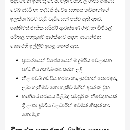
සිදුවීමෙන් ඉස්මතු වෙයි. මෑත වසරවල රාජ්‍ය අංශයේ
වෙබ් අඩවි හා පද්ධති ද්වේෂ සහගත කර්තෘන්ගේ
ඉලක්ක බවට වැඩි වැඩියෙන් පත්ව ඇති අතර,
ශක්තිමත් ජාතික සයිබර් ආරක්ෂණ රාමු හා ඩිජිටල්
යටිතල පහසුකම් ආරක්ෂාව සඳහා ආයෝජන
කෙරෙහි ඉල්ලීම් ඉහළ ගොස් ඇත.
ප්‍රහාරයෙන් විශේෂයෙන් ම දුම්රිය වේලාසන
පද්ධතිය අකර්මණ්‍ය කරන ලදී
නිල වෙබ් අඩවිය හරහා කාලසටහන් තොරතුරු
ලබා ගැනීමට නොහැකිව මගීන් අසරණ වූහ
හානියේ පරාසය පිළිබඳ සම්පූර්ණ නිවේදනයක්
ශ්‍රී ලංකා දුම්රිය බලධාරීන් තවමත් නිකුත් කර
නොමැත