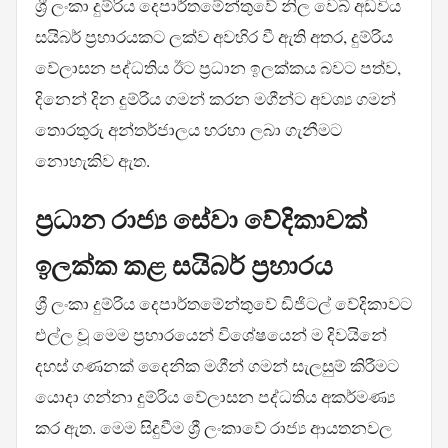
ශ්‍රී ලංකා දුම්රිය දෙපාර්තමේන්තුවේ නිල වෙබ් අඩවිය
සයිබර් ප්‍රහාරයකට ලක්ව අවහිර වී ඇති අතර, දුම්රිය
වේලාසන පද්ධතිය ඊට ප්‍රධාන ඉලක්කය බවට පත්ව,
දිනෙන් දින දුම්රිය ගමන් කරන මගීන්ට අවශ්‍ය ගමන්
තොරතුරු අන්තර්ජාලය හරහා ලබා ගැනීමට
නොහැකිව ඇත.
ප්‍රධාන රාජ්‍ය සේවා වේදිකාවක්
ඉලක්ක කළ සයිබර් ප්‍රහාරය
ශ්‍රී ලංකා දුම්රිය දෙපාර්තමේන්තුවේ ඩිජිටල් වේදිකාවට
එල්ල වූ මෙම ප්‍රහාරයෙන් විශේෂයෙන් ම දිවයිනේ
දහස් ගණනක් දෛනික මගීන් ගමන් සැලසුම් කිරීමට
යොදා ගන්නා දුම්රිය වේලාසන පද්ධතිය අකර්මණ්‍ය
කර ඇත. මෙම සිදුවීම ශ්‍රී ලංකාවේ රාජ්‍ය ආයතනවල