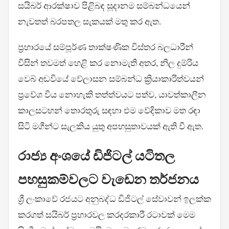
සයිබර් ආරක්ෂාව පිළිබඳ සූදානම සම්බන්ධයෙන්
නැවතත් බරපතල සැකයක් මතු කර ඇත.
ප්‍රහාරයේ සම්පූර්ණ තාක්ෂණික විස්තර බලධාරීන්
විසින් තවමත් හෙළි කර නොමැති අතර, නිල දුම්රිය
වෙබ් අඩවියේ වේලාසන සම්බන්ධ ක්‍රියාකාරිත්වයන්
ප්‍රවේශ විය නොහැකි තත්ත්වයට පත්ව, යාවත්කාලීන
කාලසටහන් තොරතුරු සඳහා එම වේදිකාව මත රඳා
සිටි මගීන්ට සැලකිය යුතු අපහසුතාවයක් ඇති වී ඇත.
රාජ්‍ය අංශයේ ඩිජිටල් යටිතල
පහසුකම්වලට වැඩෙන තර්ජනය
ශ්‍රී ලංකාවේ රජයට අනුබද්ධ ඩිජිටල් සේවාවන් ඉලක්ක
කරගත් සයිබර් ප්‍රහාරවල කරදරකාරී රටාවක් මෙම