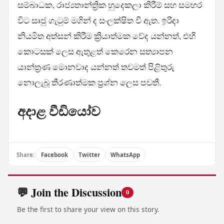
සම්බාධක, රාජ්‍යතාන්ත්‍රික හුදෙකලා කිරීම් සහ සමහර
විට සෘජු ගැටුම් මගින් ද සංලක්ෂිත වී ඇත. ඉරිදා
නියමිත අත්සන් කිරීම ක්‍රියාත්මක වේද යන්නත්, එහි
කොටසක් ලෙස ඇතුළත් කෙරෙන සත්‍යාපන
යාන්ත්‍රණ මොනවාද යන්නත් තවමත් පිළිතුරු
නොලැබූ තීරණාත්මක ප්‍රශ්න ලෙස පවතී.
අදාළ වීඩියෝව
Share:
Facebook
Twitter
WhatsApp
💬 Join the Discussion
0
Be the first to share your view on this story.