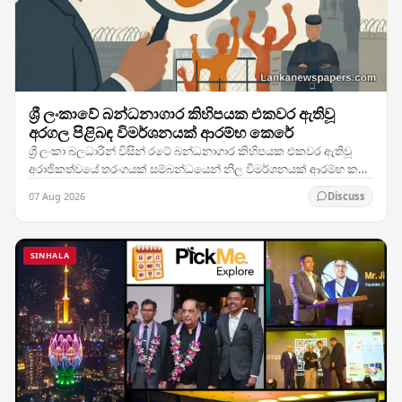
ශ්‍රී ලංකාවේ බන්ධනාගාර කිහිපයක එකවර ඇතිවූ
අරගල පිළිබඳ විමර්ශනයක් ආරම්භ කෙරේ
ශ්‍රී ලංකා බලධාරීන් විසින් රටේ බන්ධනාගාර කිහිපයක එකවර ඇතිවූ
අරාජිකත්වයේ තරංගයක් සම්බන්ධයෙන් නිල විමර්ශනයක් ආරම්භ කර
ඇති අතර, මෙම කලබලකාරී සිදුවීම් හුදකලා…
07 Aug 2026
Discuss
SINHALA