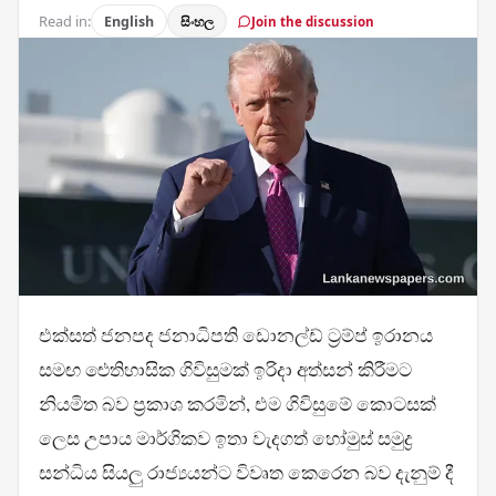
Read in:
English
සිංහල
Join the discussion
එක්සත් ජනපද ජනාධිපති ඩොනල්ඩ් ට්‍රම්ප් ඉරානය
සමඟ ඓතිහාසික ගිවිසුමක් ඉරිදා අත්සන් කිරීමට
නියමිත බව ප්‍රකාශ කරමින්, එම ගිවිසුමේ කොටසක්
ලෙස උපාය මාර්ගිකව ඉතා වැදගත් හෝමුස් සමුද්‍ර
සන්ධිය සියලු රාජ්‍යයන්ට විවෘත කෙරෙන බව දැනුම් දී