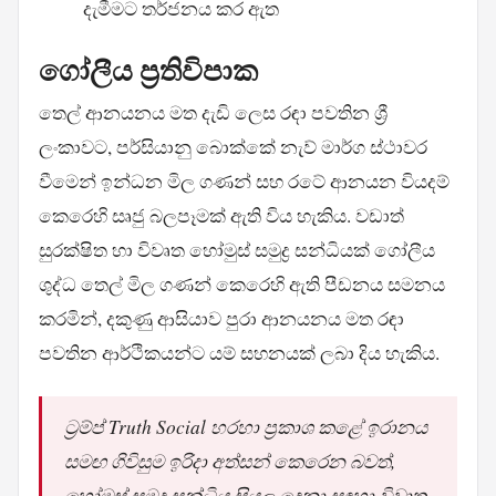
දැමීමට තර්ජනය කර ඇත
ගෝලීය ප්‍රතිවිපාක
තෙල් ආනයනය මත දැඩි ලෙස රඳා පවතින ශ්‍රී
ලංකාවට, පර්සියානු බොක්කේ නැව් මාර්ග ස්ථාවර
වීමෙන් ඉන්ධන මිල ගණන් සහ රටේ ආනයන වියදම්
කෙරෙහි සෘජු බලපෑමක් ඇති විය හැකිය. වඩාත්
සුරක්ෂිත හා විවෘත හෝමුස් සමුද්‍ර සන්ධියක් ගෝලීය
ශුද්ධ තෙල් මිල ගණන් කෙරෙහි ඇති පීඩනය සමනය
කරමින්, දකුණු ආසියාව පුරා ආනයනය මත රඳා
පවතින ආර්ථිකයන්ට යම් සහනයක් ලබා දිය හැකිය.
ට්‍රම්ප් Truth Social හරහා ප්‍රකාශ කළේ ඉරානය
සමඟ ගිවිසුම ඉරිදා අත්සන් කෙරෙන බවත්,
හෝමුස් සමුද්‍ර සන්ධිය සියලු දෙනා සඳහා විවෘත