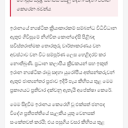
කෙරෙන බවත්ය.
ඉරානයේ න්‍යෂ්ටික ක්‍රියාකාරකම් සම්බන්ධ විධිවිධාන
ඇතුළු ගිවිසුමේ නිශ්චිත කොන්දේසි පිළිබඳ
සවිස්තරාත්මක තොරතුරු වාර්තාකරණය වන
අවස්ථාව වන විට සම්පූර්ණ ලෙස හෙළිදරව් කර
නොතිබුණි. ප්‍රධාන කලාපීය ක්‍රීඩකයන් සහ ඉකුත්
ඉරාන න්‍යෂ්ටික රාමු සඳහා යුරෝපීය අත්සන්කරුවන්
ඇතුළු ජාත්‍යන්තර ප්‍රජාව ඉදිරි පැය කිහිපය තුළ මෙම
ප්‍රකාශයට ප්‍රතිචාර දක්වනු ඇතැයි අපේක්ෂා කෙරේ.
මෙම සිදුවීම ඉරානය කෙරෙහි වූ එක්සත් ජනපද
විදේශ ප්‍රතිපත්තියේ සැලකිය යුතු වෙනසක්
සංකේතවත් කරයි; එය පසුගිය වසර කිහිපය තුළ