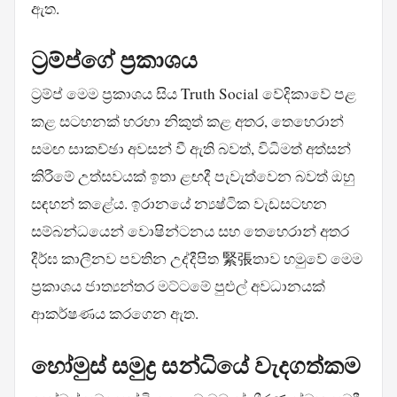
ඇත.
ට්‍රම්ප්ගේ ප්‍රකාශය
ට්‍රම්ප් මෙම ප්‍රකාශය සිය Truth Social වේදිකාවේ පළ
කළ සටහනක් හරහා නිකුත් කළ අතර, තෙහෙරාන්
සමඟ සාකච්ඡා අවසන් වී ඇති බවත්, විධිමත් අත්සන්
කිරීමේ උත්සවයක් ඉතා ළඟදී පැවැත්වෙන බවත් ඔහු
සඳහන් කළේය. ඉරානයේ න්‍යෂ්ටික වැඩසටහන
සම්බන්ධයෙන් වොෂින්ටනය සහ තෙහෙරාන් අතර
දීර්ඝ කාලීනව පවතින උද්දීපිත 緊張තාව හමුවේ මෙම
ප්‍රකාශය ජාත්‍යන්තර මට්ටමේ පුළුල් අවධානයක්
ආකර්ෂණය කරගෙන ඇත.
හෝමුස් සමුද්‍ර සන්ධියේ වැදගත්කම