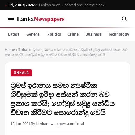
Fri, 7 Aug 2026
Sri Lanka’s news, updated around the clock
Lanka
Newspapers
Latest
General
Politics
Crime
Business
Technology
Home
›
Sinhala
›
ට්‍රම්ප් ඉරානය සමඟ න්‍යෂ්ටික ගිවිසුමක් ඉරිදා අත්සන් කරන බව
ප්‍රකාශ කරයි; හෝමුස් සමුද්‍ර සන්ධිය විවෘත කිරීමට පොරොන්දු වෙයි
SINHALA
ට්‍රම්ප් ඉරානය සමඟ න්‍යෂ්ටික
ගිවිසුමක් ඉරිදා අත්සන් කරන බව
ප්‍රකාශ කරයි; හෝමුස් සමුද්‍ර සන්ධිය
විවෘත කිරීමට පොරොන්දු වෙයි
13 Jun 2026
By Lankanewspapers.com
Local