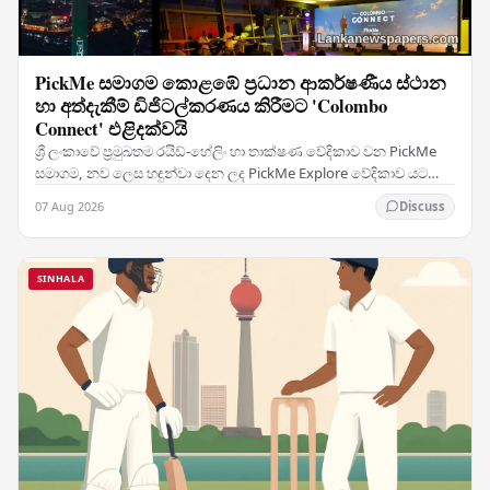
PickMe සමාගම කොළඹේ ප්‍රධාන ආකර්ෂණීය ස්ථාන
හා අත්දැකීම් ඩිජිටල්කරණය කිරීමට 'Colombo
Connect' එළිදක්වයි
ශ්‍රී ලංකාවේ ප්‍රමුඛතම රයිඩ්-හේලිං හා තාක්ෂණ වේදිකාව වන PickMe
සමාගම, නව ලෙස හඳුන්වා දෙන ලද PickMe Explore වේදිකාව යටතේ
මුල් ප්‍රධාන සේවාව ලෙස Colombo Connect…
07 Aug 2026
Discuss
SINHALA