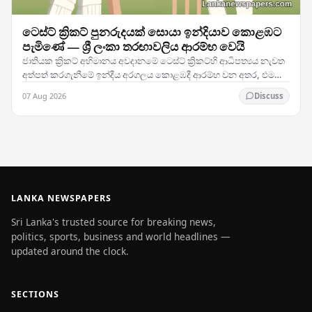
ටෙස්ට් ක්‍රිකට් පුනරුදයක් සොයා ඉන්දියාව කොළඹට
පැමිණේ — ශ්‍රී ලංකා තරඟාවලිය ආරම්භ වෙයි
ජාතියක ක්‍රිකට් අභිමානය අවදානමේ ටෙස්ට් ක්‍රිකට්හි ආධිපත්‍යය නැවත
අත්පත් කරගැනීමේ ඉන්දීය අරගලය කොළඹදී ආරම්භ වන අතර, එම
කණ්ඩායම ශ්‍රී ලංකාව සමඟ සංචාරකයන් සඳහා…
07 Aug 2026
Discuss
LANKA NEWSPAPERS
Sri Lanka's trusted source for breaking news,
politics, sports, business and world headlines —
updated around the clock.
SECTIONS