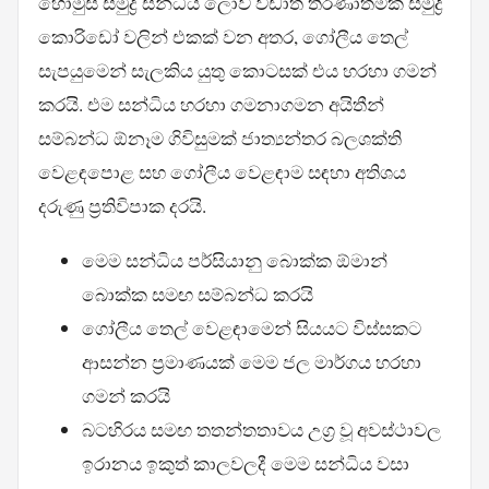
හෝමුස් සමුද්‍ර සන්ධිය ලොව වඩාත් තීරණාත්මක සමුද්‍රී
කොරිඩෝ වලින් එකක් වන අතර, ගෝලීය තෙල්
සැපයුමෙන් සැලකිය යුතු කොටසක් එය හරහා ගමන්
කරයි. එම සන්ධිය හරහා ගමනාගමන අයිතීන්
සම්බන්ධ ඕනෑම ගිවිසුමක් ජාත්‍යන්තර බලශක්ති
වෙළඳපොළ සහ ගෝලීය වෙළඳාම සඳහා අතිශය
දරුණු ප්‍රතිවිපාක දරයි.
මෙම සන්ධිය පර්සියානු බොක්ක ඕමාන්
බොක්ක සමඟ සම්බන්ධ කරයි
ගෝලීය තෙල් වෙළඳාමෙන් සියයට විස්සකට
ආසන්න ප්‍රමාණයක් මෙම ජල මාර්ගය හරහා
ගමන් කරයි
බටහිරය සමඟ තතන්තතාවය උග්‍ර වූ අවස්ථාවල
ඉරානය ඉකුත් කාලවලදී මෙම සන්ධිය වසා