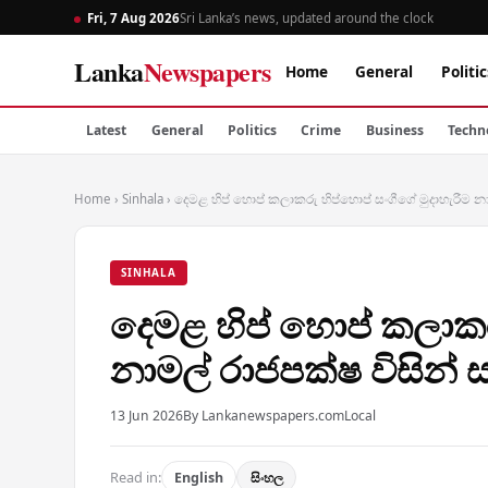
Fri, 7 Aug 2026
Sri Lanka’s news, updated around the clock
Lanka
Newspapers
Home
General
Politic
Latest
General
Politics
Crime
Business
Techn
Home
›
Sinhala
›
දෙමළ හිප් හොප් කලාකරු හිප්හොප් සංගීගේ මුදාහැරීම නා
SINHALA
දෙමළ හිප් හොප් කලාකරු
නාමල් රාජපක්ෂ විසින් 
13 Jun 2026
By Lankanewspapers.com
Local
Read in:
English
සිංහල