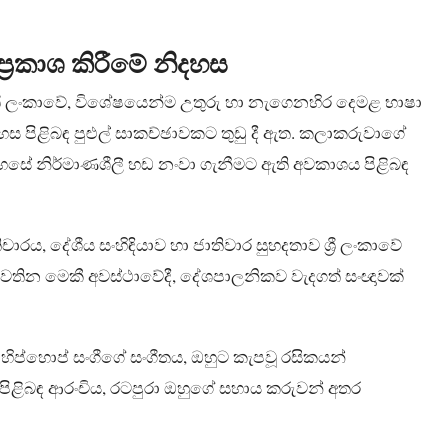
්‍රකාශ කිරීමේ නිදහස
‍රී ලංකාවේ, විශේෂයෙන්ම උතුරු හා නැගෙනහිර දෙමළ භාෂා
ිදහස පිළිබඳ පුළුල් සාකච්ඡාවකට තුඩු දී ඇත. කලාකරුවාගේ
හසේ නිර්මාණශීලී හඩ නංවා ගැනීමට ඇති අවකාශය පිළිබඳ
රතිචාරය, දේශීය සංහිඳියාව හා ජාතිවාර සුහදතාව ශ්‍රී ලංකාවේ
පවතින මෙකී අවස්ථාවේදී, දේශපාලනිකව වැදගත් සංඥාවක්
ිප්හොප් සංගීගේ සංගීතය, ඔහුට කැපවූ රසිකයන්
පිළිබඳ ආරංචිය, රටපුරා ඔහුගේ සහාය කරුවන් අතර