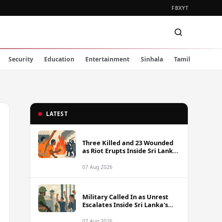
FB
X
YT
Security
Education
Entertainment
Sinhala
Tamil
LATEST
Three Killed and 23 Wounded
as Riot Erupts Inside Sri Lanka
Prison
07 Aug 2026
Military Called In as Unrest
Escalates Inside Sri Lanka's
Prisons
07 Aug 2026