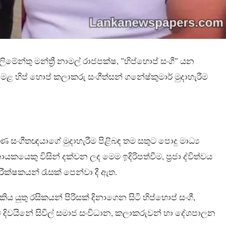
්ලිමේන්තු මන්ත්‍රී නාමල් රාජපක්ෂ, "හිප්හොප් සංගී" යන
දෙමළ හිප් හොප් කලාකරු සංගීත්සන් ගනේෂ්කුමාර් මුදාහැරීම
රුණ සංගීතඥයාගේ මුදාහැරීම පිළිබඳ තම සතුට පොදු මාධ්‍ය
නායකයෙකු විසින් දක්වන ලද මෙම ඉදිරිපත්වීම, ප්‍රජා ද්විත්වය
ීක්ෂකයන් රැසක් පෙන්වා දී ඇත.
යුතු රසිකයන් පිරිසක් දිනාගෙන සිටි හිප්හොප් සංගී,
බඳව දිවයිනේ සිවිල් සමාජ සංවිධාන, කලාකරුවන් හා දේශපාලන