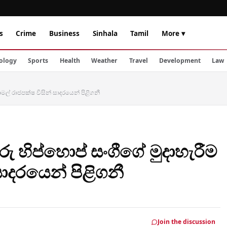
s
Crime
Business
Sinhala
Tamil
More ▾
ology
Sports
Health
Weather
Travel
Development
Law
මල් රාජපක්ෂ විසින් සාදරයෙන් පිළිගනී
 හිප්හොප් සංගීගේ මුදාහැරීම
සාදරයෙන් පිළිගනී
Join the discussion