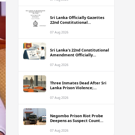
Sri Lanka Officially Gazettes
22nd Constitutional
Amendment Bill
07 Aug 2026
Sri Lanka's 22nd Constitutional
Amendment Officially
Gazetted
07 Aug 2026
Three Inmates Dead After Sri
Lanka Prison Violence;
Authorities Suspect
Coordinated Plot
07 Aug 2026
Negombo Prison Riot Probe
Deepens as Suspect Count
Climbs to 62
07 Aug 2026