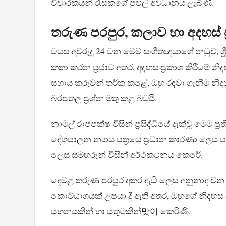
විචාරකයන් රැසකගේ පුළුල් අවධානය ලැබිණි.
තරුණ පරපුර, කලාව හා අදහස් ප
වයස අවුරුදු 24 වන මෙම සංගීතඥයාගේ නඩුව, ශ්
කතා කරන ප්‍රජාව අතර, අදහස් ප්‍රකාශ කිරීමේ න
සහාය කරුවන් තර්ක කළේ, ඔහු රඳවා ගැනීම නිද
බරපතල ප්‍රශ්න මතු කළ බවයි.
නාමල් රාජපක්ෂ විසින් ප්‍රසිද්ධියේ දැක්වූ මෙම ප්‍
දේශපාලන න්‍යාය පත්‍රයේ ප්‍රධාන කාරණා ලෙස 
ලෙස සමහරුන් විසින් අර්ථකථනය කෙරේ.
දෙමළ තරුණ පරපුර අතර දැඩි ලෙස අනුනාද වන හ
කොට්ඨාශයක් උපයා දී ඇති අතර, ඔහුගේ නිදහස 
සහනයකින් හා සතුටකින්맞이 කෙරිණි.