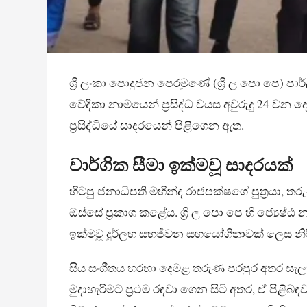
ශ්‍රී ලංකා පොදුජන පෙරමුණේ (ශ්‍රී ල පො පෙ) පාර
වේදිකා නාමයෙන් ප්‍රසිද්ධ වයස අවුරුදු 24 වන 
ප්‍රසිද්ධියේ සාදරයෙන් පිළිගෙන ඇත.
වාර්ගික සීමා ඉක්මවූ සාදරයක්
හිටපු ජනාධිපති මහින්ද රාජපක්ෂගේ පුත්‍රයා, ත
ඔස්සේ ප්‍රකාශ කළේය. ශ්‍රී ල පො පෙ හි ජ්‍යෙෂ්ඨ 
ඉක්මවූ දුර්ලභ සහජීවන සහයෝගිතාවක් ලෙස නිර
සිය සංගීතය හරහා දෙමළ තරුණ පරපුර අතර සැලකිය 
මුදාහැරීමට ප්‍රථම රඳවා ගෙන සිටි අතර, ඒ පිළි