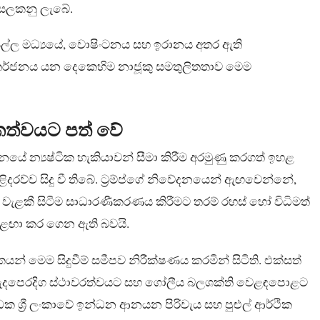
 සලකනු ලැබේ.
සල්ල මධ්‍යයේ, වොෂිංටනය සහ ඉරානය අතර ඇති
දා තර්ජනය යන දෙකෙහිම නාජූකු සමතුලිතතාව මෙම
ලිකත්වයට පත් වේ
නයේ න්‍යෂ්ටික හැකියාවන් සීමා කිරීම අරමුණු කරගත් ඉහළ
ිදරව්ව සිදු වී තිබේ. ට්‍රම්ප්ගේ නිවේදනයෙන් ඇඟවෙන්නේ,
් වැළකී සිටීම සාධාරණීකරණය කිරීමට තරම් රහස් හෝ විධිමත්
ියක් ළඟා කර ගෙන ඇති බවයි.
කයන් මෙම සිදුවීම් සමීපව නිරීක්ෂණය කරමින් සිටිති. එක්සත්
දපෙරදිග ස්ථාවරත්වයට සහ ගෝලීය බලශක්ති වෙළඳපොළට
ක ශ්‍රී ලංකාවේ ඉන්ධන ආනයන පිරිවැය සහ පුළුල් ආර්ථික