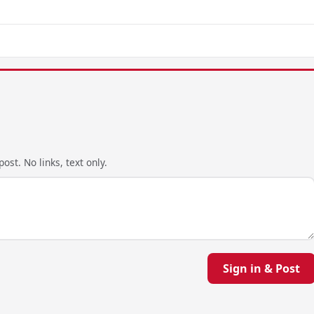
ost. No links, text only.
Sign in & Post