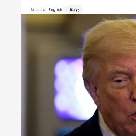
Read in:
English
සිංහල