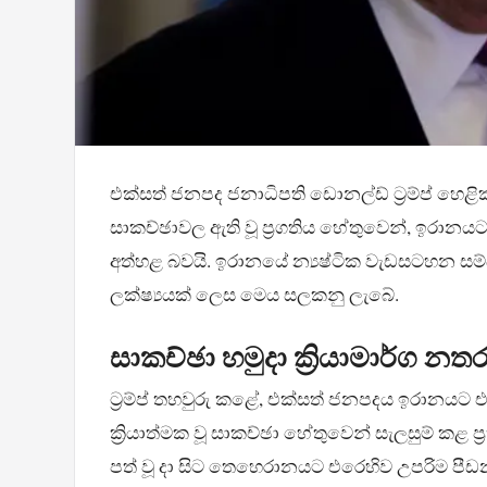
එක්සත් ජනපද ජනාධිපති ඩොනල්ඩ් ට්‍රම්ප් හෙළ
සාකච්ඡාවල ඇති වූ ප්‍රගතිය හේතුවෙන්, ඉරානය
අත්හළ බවයි. ඉරානයේ න්‍යෂ්ටික වැඩසටහන සම්බ
ලක්ෂ්‍යයක් ලෙස මෙය සලකනු ලැබේ.
සාකච්ඡා හමුදා ක්‍රියාමාර්ග නත
ට්‍රම්ප් තහවුරු කළේ, එක්සත් ජනපදය ඉරානයට එරෙ
ක්‍රියාත්මක වූ සාකච්ඡා හේතුවෙන් සැලසුම් ක
පත් වූ දා සිට තෙහෙරානයට එරෙහිව උපරිම පීඩන 