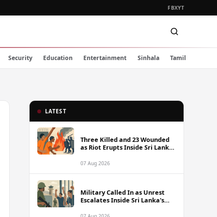
FB
X
YT
Security
Education
Entertainment
Sinhala
Tamil
LATEST
Three Killed and 23 Wounded
as Riot Erupts Inside Sri Lanka
Prison
07 Aug 2026
Military Called In as Unrest
Escalates Inside Sri Lanka's
Prisons
07 Aug 2026