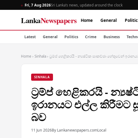
Fri, 7 Aug 2026
Sri Lanka’s news, updated around the clock
Lanka
Newspapers
Home
General
Politic
Latest
General
Politics
Crime
Business
Techn
Home
›
Sinhala
›
ට්‍රම්ප් හෙළිකරයි - න්‍යෂ්ටික සාකච්ඡා හේතුවෙන් ඉරානය
SINHALA
ට්‍රම්ප් හෙළිකරයි - න්‍
ඉරානයට එල්ල කිරීමට සූ
බව
11 Jun 2026
By Lankanewspapers.com
Local