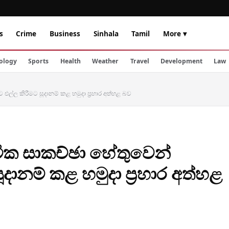
s
Crime
Business
Sinhala
Tamil
More ▾
ology
Sports
Health
Weather
Travel
Development
Law
ට එල්ල කිරීමට සූදානම් කළ හමුදා ප්‍රහාර අත්හළ බව
යෂ්ටික සාකච්ඡා හේතුවෙන්
දානම් කළ හමුදා ප්‍රහාර අත්හළ