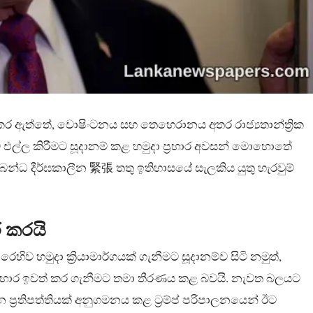
ිකර ඇත්තේ, වොෂිංටනය සහ තෙහෙරානය අතර රාජ්‍යතාන්ත්‍රික
ට එල්ල කිරීමට සූදානම් කළ හමුදා ප්‍රහාර අවසන් මොහොතේ
න්ධ දීර්ඝකාලීන 緊張 තතු ඉතිහාසයේ සැලකිය යුතු හැරවුම්
ර කරයි
හිව හමුදා ක්‍රියාමාර්ගයක් ගැනීමට සූදානම්ව සිටි නමුත්,
ළ ප්‍රහාර ඉවත් කර ගැනීමට තමා තීරණය කළ බවයි. නැවත බලයට
ප්‍රතිපත්තියක් අනුගමනය කළ ට්‍රම්ප් පරිපාලනයෙන් ඊට