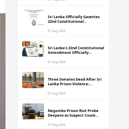
Sri Lanka Officially Gazettes
22nd Constitutional
Amendment Bill
07 Aug 2026
Sri Lanka's 22nd Constitutional
Amendment Officially
Gazetted
07 Aug 2026
Three Inmates Dead After Sri
Lanka Prison Violence;
Authorities Suspect
Coordinated Plot
07 Aug 2026
Negombo Prison Riot Probe
Deepens as Suspect Count
Climbs to 62
07 Aug 2026