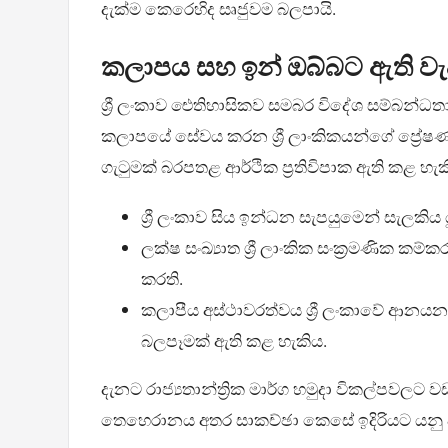
දැක්ම කෙරෙහිද සෘජුවම බලපායි.
කලාපය සහ ඉන් ඔබ්බට ඇති ව
ශ්‍රී ලංකාව ඓතිහාසිකව සමබර විදේශ සම්බන්ධ
කලාපයේ සේවය කරන ශ්‍රී ලාංකිකයන්ගේ ප්‍රේෂණ
ගැටුමක් බරපතළ ආර්ථික ප්‍රතිවිපාක ඇති කළ හැක
ශ්‍රී ලංකාව සිය ඉන්ධන සැපයුමෙන් සැලක
ලක්ෂ සංඛ්‍යාත ශ්‍රී ලාංකික සංක්‍රමණික ක
කරති.
කලාපීය අස්ථාවරත්වය ශ්‍රී ලංකාවේ ආන
බලපෑමක් ඇති කළ හැකිය.
දැනට රාජ්‍යතාන්ත්‍රික මාර්ග හමුදා විකල්පවලට වඩ
තෙහෙරානය අතර සාකච්ඡා කෙසේ ඉදිරියට යනු ඇත්