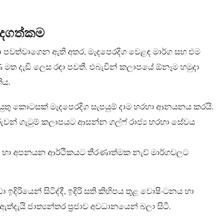
ැදගත්කම
තා පවත්වාගෙන ඇති අතර, මැදපෙරදිග වෙළඳ මාර්ග සහ එම
 මත දැඩි ලෙස රඳා පවතී. එබැවින් කලාපයේ ඕනෑම හමුදා
ිය.
ිය යුතු කොටසක් මැදපෙරදිග සැපයුම් දාම හරහා ආනයනය කරයි.
ම්කරුවන් ගැටුම් කලාපයට ආසන්න ගල්ෆ් රාජ්‍ය හරහා සේවය
යන හා අපනයන ආර්ථිකයට තීරණාත්මක නැව් මාර්ගවලට
ා ඉදිරියෙන් සිටිද්දී, ඉදිරි සති කිහිපය තුළ වොෂිංටනය හා
දැයි ජාත්‍යන්තර ප්‍රජාව අවධානයෙන් බලා සිටී.