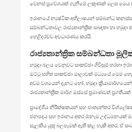
වෙනස් ප්‍රවේශයක් ගැනීමේ ලකුණක් ලෙස මෙය
ඉරානයේ න්‍යෂ්ටික අභිලාෂයන් සම්බන්ධ කනස්
සම්බන්ධතාවල රාජ්‍යතාන්ත්‍රික සබඳතා හා හමු
හෙළිදරව්ව අවධාරණය කරයි.
රාජ්‍යතාන්ත්‍රික සම්බන්ධතා මූ
හමුදා බලය වෙනුවට සාකච්ඡා ගිවිසුම් හරහා ඉරා
ඔට්ටු සහිත සාකච්ඡා මාලාවක් මධ්‍යයේ මෙම හෙළ
අවම වශයෙන් දැනට හෝ, හමුදා ක්‍රියාමාර්ගයෙන
රාජ්‍යතාන්ත්‍රික මාර්ග ඔස්සේ ප්‍රමාණවත් ප්‍රගත
ප්‍රාදේශීය නිරීක්ෂකයන් සහ ජාත්‍යන්තර විශ්ලේෂ
ජනපදය සහ ඉරානය අතර ඕනෑම උද්ධමනයක් මැ
සැලකිය යුතු බලපෑමක් ඇති කළ හැකි අතර, ඒ සාධ