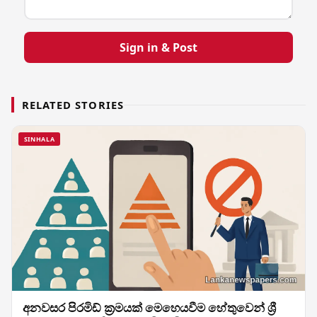
Sign in & Post
RELATED STORIES
SINHALA
අනවසර පිරමිඩ් ක්‍රමයක් මෙහෙයවීම හේතුවෙන් ශ්‍රී