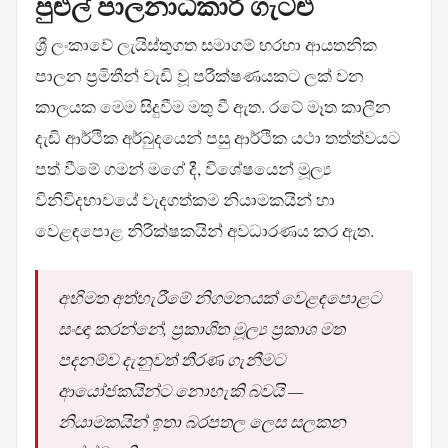
පුළුල් පාලනාධිකාරී ගැටළු
ශ්‍රී ලංකාවේ ලැයිස්තුගත සමාගම් හරහා ආයතනික
පාලන ප්‍රමිතීන් වැඩි වූ පරීක්ෂණයකට ලක් වන
කාලයක මෙම සිදුවීම මතු වී ඇත. රටේ මෑත කාලීන
දැඩි ආර්ථික අර්බුදයෙන් පසු ආර්ථික යථා තත්ත්වයට
පත් වීමේ ගමන් මගේ දී, විශේෂයෙන් මූල්‍ය
විනිවිදභාවයේ වැදගත්කම නියාමකයින් හා
වෙළඳපොළ නිරීක්ෂකයින් අවධාරණය කර ඇත.
අභිමත අත්හැරීමේ නිගමනයක් වෙළඳපොළට
සංඥා කරන්නේ, ප්‍රකාශිත මූල්‍ය ප්‍රකාශ මත
පදනම්ව දැනුවත් තීරණ ගැනීමට
ආයෝජකයින්ට නොහැකි බවයි —
නියාමකයින් ඉතා බරපතල ලෙස සලකන