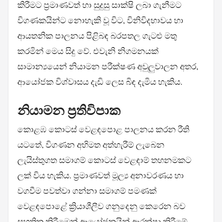
කිරීමට ප්‍රමාණවත් හා සුදුසු සාක්ෂි ලබා ගැනීමට
විගණකයින්ට නොහැකි වූ විට, විනිවිදභාවය හා
ආයතනික පාලනය පිළිබඳ බරපතල ගැටළු මතු
කරමින් මෙය සිදු වේ. එවැනි නිගමනයක්
සාමාන්‍යයෙන් නියාමන පරීක්ෂණ අවුලුවාලන අතර,
ආයෝජක විශ්වාසය දැඩි ලෙස බිඳ දැමිය හැකිය.
නියාමන ප්‍රතිවිපාක
කොළඹ කොටස් වෙළඳපොළ පාලනය කරන රීති
යටතේ, විගණන අභිමත අත්හැරීම් ලැබෙන
ලැයිස්තුගත සමාගම් කොටස් වෙළඳාම් තහනමකට
ලක් විය හැකිය. ප්‍රමාණවත් මූල්‍ය අනාවරණය හා
වගවීම පවත්වා ගන්නා සමාගම් පමණක්
වෙළඳපොළේ ක්‍රියාශීලීව ගනුදෙනු කෙරෙන බව
සහතික කිරීමෙන් ආයෝජකයින් ආරක්ෂා කිරීමේ