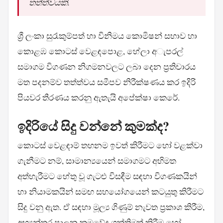
තත්ත්වයකි.
ශ්‍රී ලංකා සුරැකුම්පත් හා විනිමය කොමිෂන් සභාව හා
කොළඹ කොටස් වෙළඳපොළ, හේලා අැපරල්
සමාගම විගණන නිගමනවලට ලබා දෙන ප්‍රතිචාරය
මත පදනම්ව තත්ත්වය සමීපව නිරීක්ෂණය කර ඉදිරි
පියවර තීරණය කරනු ඇතැයි අපේක්ෂා කෙරේ.
ඉදිරියේ සිදු වන්නේ කුමක්ද?
කොටස් වෙළඳාම් තහනම ඉවත් කිරීමට හෝ වළක්වා
ගැනීමට නම්, සාමාන්‍යයෙන් සමාගමට අභිමත
අත්හැරීමට හේතු වූ ගැටළු විසඳීම සඳහා විගණකයින්
හා නියාමකයින් සමඟ සහයෝගයෙන් කටයුතු කිරීමට
සිදු වනු ඇත. ඒ සඳහා මූල්‍ය ගිණුම් නැවත ප්‍රකාශ කිරීම,
අභ්‍යන්තර පාලන ක්‍රමවේද ශක්තිමත් කිරීම හෝ