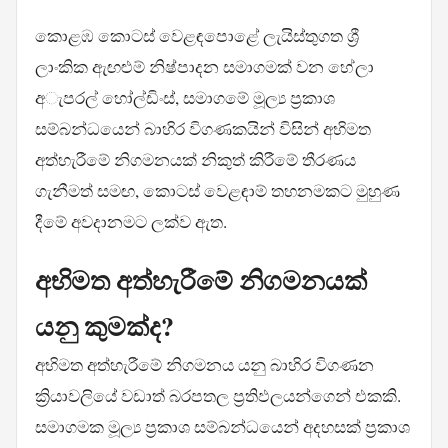
කොළඹ කොටස් වෙළඳපොළේ ලැයිස්තුගත ශ්‍රී
ලාංකික ඇඟළුම් නිෂ්පාදන සමාගමක් වන හේලා
අැපරල් හෝල්ඩිංස්, සමාගමේ මූල්‍ය ප්‍රකාශ
සම්බන්ධයෙන් බාහිර විගණකයින් විසින් අභිමත
අත්හැරීමේ නිගමනයක් නිකුත් කිරීමේ තීරණය
ගැනීමත් සමඟ, කොටස් වෙළඳාම් තහනමකට මුහුණ
දීමේ අවදානමට ලක්ව ඇත.
අභිමත අත්හැරීමේ නිගමනයක්
යනු කුමක්ද?
අභිමත අත්හැරීමේ නිගමනය යනු බාහිර විගණන
ක්‍රියාවලියේ වඩාත් බරපතල ප්‍රතිඵලයන්ගෙන් එකකි.
සමාගමක මූල්‍ය ප්‍රකාශ සම්බන්ධයෙන් අදහසක් ප්‍රකාශ