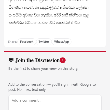
විගණන අවශ්‍යතා සපුරාලීමට අතිරේක ලේඛන
සැපයීම අවශ්‍ය විය හැකිය. ඉදිරි සති කිහිපය තුළ
තත්ත්වය වර්ධනය වන විට කොටස් හිමිය
Share:
Facebook
Twitter
WhatsApp
💬 Join the Discussion
0
Be the first to share your view on this story.
Add to the conversation — you’ll sign in with Google to
post. No links, text only.