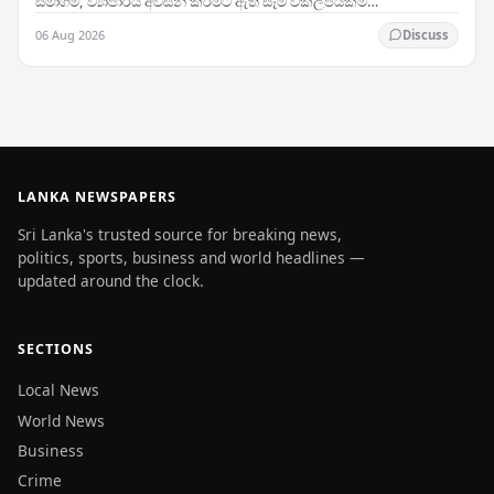
සමාගම, ව්‍යාපාරය අවසන් කිරීමට ඇති සෑම විකල්පයක්ම
සම්පූර්ණයෙන් විමර්ශනය කර ඒවා ක්‍රියාත්මක කළ…
06 Aug 2026
Discuss
LANKA NEWSPAPERS
Sri Lanka's trusted source for breaking news,
politics, sports, business and world headlines —
updated around the clock.
SECTIONS
Local News
World News
Business
Crime