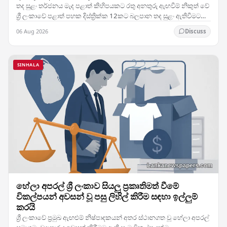
තද සුළං තර්ජනය මැද පළාත් කිහිපයකට රතු අනතුරු ඇඟවීම් නිකුත් වේ
ශ්‍රී ලංකාවේ පළාත් පහක දිස්ත්‍රික්ක 12කට බලපාන තද සුළං ඇතිවීමට
අපේක්ෂා කෙරෙන බව පෙන්වා දෙමින්…
06 Aug 2026
Discuss
SINHALA
හේලා අපරල් ශ්‍රී ලංකාව සියලු ප්‍රකෘතිමත් වීමේ
විකල්පයන් අවසන් වූ පසු ලිහිල් කිරීම සඳහා ඉල්ලුම්
කරයි
ශ්‍රී ලංකාවේ ප්‍රමුඛ ඇඟළුම් නිෂ්පාදකයන් අතර ස්ථානගත වූ හේලා අපරල්