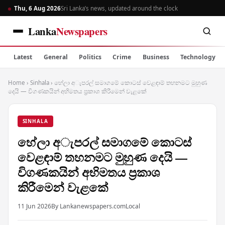
Thu, 6 Aug 2026
Sri Lanka’s news, updated around the clock
Lanka
Newspapers
Latest
General
Politics
Crime
Business
Technology
Home
›
Sinhala
›
හේලා අැපරල් සමාගමේ කොටස් වෙළඳාම් තහනමට මුහුණ
දෙයි — විගණකයින් අභිමතය ප්‍රකාශ කිරීමෙන් වැළකේ
SINHALA
හේලා අැපරල් සමාගමේ කොටස්
වෙළඳාම් තහනමට මුහුණ දෙයි —
විගණකයින් අභිමතය ප්‍රකාශ
කිරීමෙන් වැළකේ
11 Jun 2026
By Lankanewspapers.com
Local