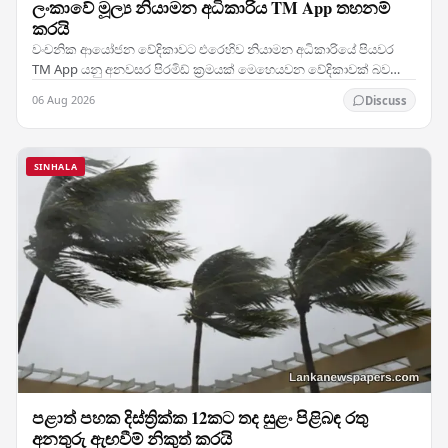
ලංකාවේ මූල්‍ය නියාමන අධිකාරිය TM App තහනම්
කරයි
වංචනික ආයෝජන වේදිකාවට එරෙහිව නියාමන අධිකාරියේ පියවර
TM App යනු අනවසර පිරමිඩ් ක්‍රමයක් මෙහෙයවන වේදිකාවක් බව
තහවුරු කරගත් ශ්‍රී ලංකාවේ මූල්‍ය නියාමන අධිකාරිය එය…
06 Aug 2026
Discuss
SINHALA
පළාත් පහක දිස්ත්‍රික්ක 12කට තද සුළං පිළිබඳ රතු
අනතුරු ඇඟවීම් නිකුත් කරයි