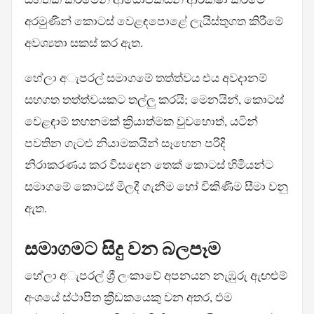
අරමුණින් කොටස් වෙළඳපොළේ ලැයිස්තුගත කිරීමේ
අවශ්‍යතා සකස් කර ඇත.
හේලා අැපරල් සමාගමේ තත්ත්වය එය අවදානම්
සහගත තත්ත්වයකට තල්ලු කරයි; මෙනයින්, කොටස්
වෙළඳාම් තහනමක් ක්‍රියාත්මක වුවහොත්, යටින්
පවතින ගැටළු නියාමකයින් සෑහෙන පරිදි
නිරාකරණය කර විසඳෙන තෙක් කොටස් හිමියන්ට
සමාගමේ කොටස් මිලදී ගැනීම හෝ විකිණීම සීමා වනු
ඇත.
සමාගමට සිදු වන බලපෑම
හේලා අැපරල් ශ්‍රී ලංකාවේ අපනයන නැඹුරු ඇඟළුම්
අංශයේ ස්ථාපිත ක්‍රීඩකයෙකු වන අතර, එම