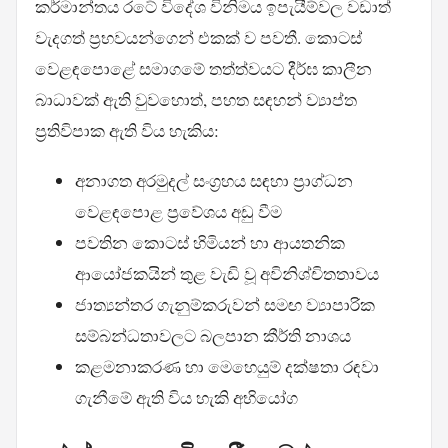
කර්මාන්තය රටේ විදේශ විනිමය ඉපැයීම්වල වඩාත්
වැදගත් ප්‍රභවයන්ගෙන් එකක් ව පවතී. කොටස්
වෙළඳපොළේ සමාගමේ තත්ත්වයට දීර්ඝ කාලීන
බාධාවක් ඇති වුවහොත්, පහත සඳහන් ව්‍යාප්ත
ප්‍රතිවිපාක ඇති විය හැකිය:
අනාගත අරමුදල් සංග්‍රහය සඳහා ප්‍රාග්ධන
වෙළඳපොළ ප්‍රවේශය අඩු වීම
පවතින කොටස් හිමියන් හා ආයතනික
ආයෝජකයින් තුළ වැඩි වූ අවිනිශ්චිතතාවය
ජාත්‍යන්තර ගැනුම්කරුවන් සමඟ ව්‍යාපාරික
සම්බන්ධතාවලට බලපාන කීර්ති නාශය
කළමනාකරණ හා මෙහෙයුම් දක්ෂතා රඳවා
ගැනීමේ ඇති විය හැකි අභියෝග