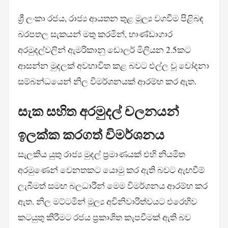
ශ්‍රී ලංකා රජය, රාජ්‍ය ආයතන තුළ මූල්‍ය වගවීම පිළිබඳ
බරපතල සැකයන් මතු කරමින්, භාණ්ඩාගාර
අරමුදල්වලින් ඇමරිකානු ඩොලර් මිලියන 2.5කට
ආසන්න මුදලක් අවභාවිත කළ බවට එල්ල වූ චෝදනා
සම්බන්ධයෙන් නිල විමර්ශනයක් ආරම්භ කර ඇත.
සැක සහිත අරමුදල් චලනයන්
ඉලක්ක කරගත් විමර්ශනය
සැලකිය යුතු රාජ්‍ය මුදල් ප්‍රමාණයක් එහි නියමිත
අරමුණෙන් වෙනතකට යොමු කර ඇති බවට ඇඟවීම්
ලැබීමත් සමඟ බලධාරීන් මෙම විමර්ශනය ආරම්භ කර
ඇත. නිල මට්ටමින් මූල්‍ය අවිනිවාරිත්වයට එරෙහිව
කටයුතු කිරීමට රජය ප්‍රකාශිත කැපවීමක් ඇති බව