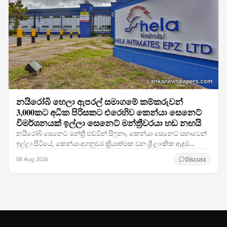
නයිරෝබි හෙලා ඇපරල් සමාගමේ කම්කරුවන්
3,000කට අධික පිරිසකට එරෙහිව කෙන්යා සෙනෙට්
විමර්ශනයක් ඉල්ලා සෙනෙට් මන්ත්‍රීවරයා හඩ නඟයි
නයිරෝබි සෙනෙට් මන්ත්‍රී එඩ්වින් සිෆූනා, කෙන්යා සෙනෙට් සභාවෙන්
ඉල්ලා සිටියේ, කෙන්යා අගනුවර ක්‍රියාත්මක වන ශ්‍රී ලාංකික ඇඳුම්
නිෂ්පාදන සමාගමක් වන හෙලා ඇපරල් හි…
08 Aug 2026
Discuss