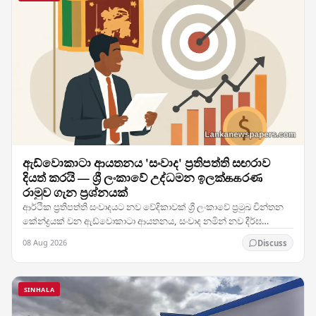
ඇඩ්වොකාටා ආයතනය 'සංවාද' ප්‍රතිපත්ති සඟරාව
දියත් කරයි — ශ්‍රී ලංකාවේ උද්ධමන ඉලක්ககරණ
රාමුව ගැන ප්‍රශ්නයක්
ආර්ථික ප්‍රතිපත්ති සංවාදයට නව වේදිකාවක් ශ්‍රී ලංකාවේ ප්‍රමුඛ චින්තන
කේන්ද්‍රයක් වන ඇඩ්වොකාටා ආයතනය, සංවාද නමින් නව දීර්ඝ
ප්‍රතිපත්ති ප්‍රකාශනයක් දියත් කර ඇති…
08 Aug 2026
Discuss
SINHALA