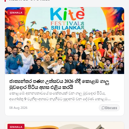
SINHALA
ජාත්‍යන්තර පతඟ උත්සවය 2026 හිදී කොළඹ ගාලු
මුවදොර පිටිය අහස එළිය කරයි
කොළඹේ අනන්‍යතාවයේ සංකේතයක් වන ගාලු මුවදොර පිටිය,
අගෝස්තු 9 වැනිදා අහසට නැඟීමට සූදානම් වන දේරණ කොළඹ
ජාත්‍යන්තර පතඟ උත්සවය 2026 සමඟ වර්ණවත් හා චලනශීලී අපූරු…
08 Aug 2026
Discuss
SINHALA