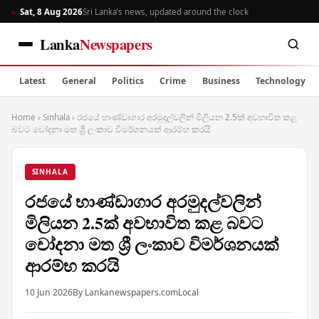
Sat, 8 Aug 2026
Sri Lanka’s news, updated around the clock
Lanka
Newspapers
Latest
General
Politics
Crime
Business
Technology
Home
›
Sinhala
›
රජයේ භාණ්ඩාගාර අරමුදල්වලින් මිලියන 2.5ක් අවභාවිත කළ
බවට චෝදනා මත ශ්‍රී ලංකාව විමර්ශනයක් ආරම්භ කරයි
SINHALA
රජයේ භාණ්ඩාගාර අරමුදල්වලින්
මිලියන 2.5ක් අවභාවිත කළ බවට
චෝදනා මත ශ්‍රී ලංකාව විමර්ශනයක්
ආරම්භ කරයි
10 Jun 2026
By Lankanewspapers.com
Local