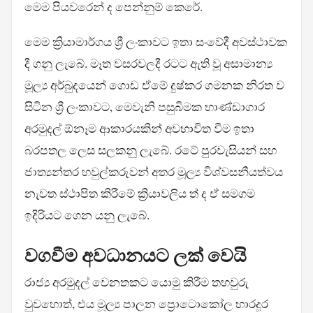
මෙම පියවරෙන් ද පෙන්නුම් කෙරේ.
මෙම ක්‍රියාමාර්ගය ශ්‍රී ලංකාවට ඉතා සංවේදී අවස්ථාවක
දී ගනු ලැබේ. මෑත වසරවලදී රටට ඇති වූ අසාමාන්‍ය
මූල්‍ය අර්බුදයෙන් ගොඩ ඒමේ දුෂ්කර ගමනක නිරත ව
සිටින ශ්‍රී ලංකාවට, මෙවැනි පසුබිමක භාණ්ඩාගාර
අරමුදල් ඕනෑම ආකාරයකින් අවභාවිත වීම ඉතා
බරපතල ලෙස සලකනු ලැබේ. රටේ පුරවැසියන් සහ
ජාත්‍යන්තර හවුල්කරුවන් අතර මූල්‍ය විශ්වසනීයත්වය
නැවත ස්ථාපිත කිරීමේ ක්‍රියාවලිය ත් ද ඒ සමගම
ඉදිරියට ගෙන යනු ලැබේ.
වගවීම අවධානයට ලක් වෙයි
රාජ්‍ය අරමුදල් වෙනතකට යොමු කිරීම තහවුරු
වුවහොත්, එය මූල්‍ය පාලන ප්‍රොටොකෝල භාරදූර