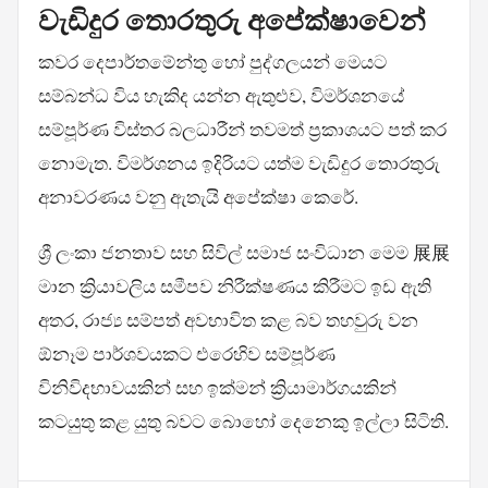
වැඩිදුර තොරතුරු අපේක්ෂාවෙන්
කවර දෙපාර්තමේන්තු හෝ පුද්ගලයන් මෙයට
සම්බන්ධ විය හැකිද යන්න ඇතුළුව, විමර්ශනයේ
සම්පූර්ණ විස්තර බලධාරීන් තවමත් ප්‍රකාශයට පත් කර
නොමැත. විමර්ශනය ඉදිරියට යත්ම වැඩිදුර තොරතුරු
අනාවරණය වනු ඇතැයි අපේක්ෂා කෙරේ.
ශ්‍රී ලංකා ජනතාව සහ සිවිල් සමාජ සංවිධාන මෙම 展展
මාන ක්‍රියාවලිය සමීපව නිරීක්ෂණය කිරීමට ඉඩ ඇති
අතර, රාජ්‍ය සම්පත් අවභාවිත කළ බව තහවුරු වන
ඕනෑම පාර්ශවයකට එරෙහිව සම්පූර්ණ
විනිවිදභාවයකින් සහ ඉක්මන් ක්‍රියාමාර්ගයකින්
කටයුතු කළ යුතු බවට බොහෝ දෙනෙකු ඉල්ලා සිටිති.