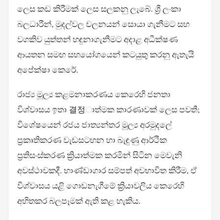
ලෙස කඩ කිරීමක් ලෙස සලකනු ලැබේ. ශ්‍රී ලංකා
බලධාරීන්, මුදල්වල චලනයන් සොයා ගැනීමට සහ
වගකිව යුත්තන් හඳුනාගැනීමට අදාළ අධීක්ෂණ
ආයතන සමඟ සහයෝගයෙන් කටයුතු කරනු ඇතැයි
අපේක්ෂා කෙරේ.
රාජ්‍ය මූල්‍ය කළමනාකරණය කෙරෙහි ජනතා
විශ්වාසය ඉතා 결정ාත්මක කාරණාවක් ලෙස පවතී;
විශේෂයෙන් රජය ජාත්‍යන්තර මූල්‍ය අරමුදලේ
ප්‍රකෘතිකරණ වැඩසටහන හා බැඳුණු ආර්ථික
ප්‍රතිසංස්කරණ ක්‍රියාත්මක කරමින් සිටින මෙවැනි
අවස්ථාවකදී. භාණ්ඩාගාර සම්පත් අවභාවිත කිරීම, ඒ
විශ්වාසය යළි ගොඩනැගීමේ ක්‍රියාවලිය කෙරෙහි
අහිතකර බලපෑමක් ඇති කළ හැකිය.