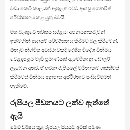
වඩා කෙටි කාලයක් ඇතුළත රටට ආපසු ගෙනවිත්
පරිවර්තනය කළ යුතු බවයි.
මහ බැංකුවේ තර්කය සරළය: අපනයනකරුවන්
ඉක්මනින් ආදායම් පරිවර්තනය කිරීමට බල කිරීමෙන්,
ඕනෑම නිශ්චිත අවස්ථාවකදී දේශීය විදේශ විනිමය
වෙළඳපළට වැඩි ප්‍රමාණයක් ඇමෙරිකානු ඩොලර්
ලැබෙන අතර, ඒ හරහා රුපියලේ වටිනාකම ශක්තිමත්
කිරීමටත් විනිමය අනුපාත අස්ථිරතාව සංසිඳවීමටත්
හැකිවේ.
රුපියල පීඩනයට ලක්ව ඇත්තේ
ඇයි
මෙම වර්ෂය තුළ රුපියල සියයට අටක් පමණ