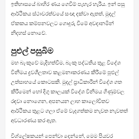
ඉතිහාසයේ බාහිර ණය ගෙවීම් පැහැර හැරීය. ඉන් පසු
ආර්ථිකය ස්ථාවරත්වයේ සංඥා දක්වා ඇතත්, මුදල්
ඒකකය කම්පනවලට ගොදුරු වීමේ අවදානමින්
නිදහස් නොවේ.
පුළුල් පසුබිම
මහ බැංකුවේ මැදිහත්වීම, බැංකු පද්ධතිය තුළ විදේශ
විනිමය ද්‍රවශීලතාව කළමනාකරණය කිරීමේ පුළුල්
උත්සාහයේ කොටසකි. මුදල් ප්‍රාධිකාරීන් විදේශ ගත
කිරීමෙන් හෝ දිගු කාලයක් විදේශ විනිමය ගිණුම්වල
රඳවා නොගෙන, අපනයන ලාභ කාලෝචිතව
ආර්ථිකය තුළට ගලා ඒමේ වැදගත්කම නැවත නැවතත්
අවධාරණය කර ඇත.
විශ්ලේෂකයන් පෙන්වා දෙන්නේ, මෙම පියවර