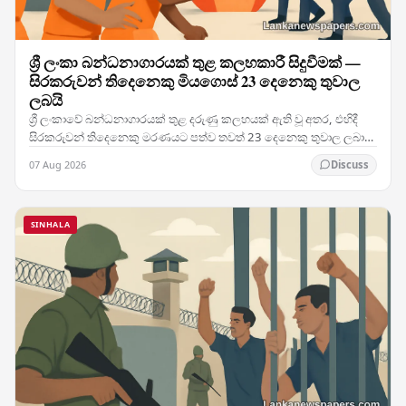
ශ්‍රී ලංකා බන්ධනාගාරයක් තුළ කලහකාරී සිදුවීමක් —
සිරකරුවන් තිදෙනෙකු මියගොස් 23 දෙනෙකු තුවාල
ලබයි
ශ්‍රී ලංකාවේ බන්ධනාගාරයක් තුළ දරුණු කලහයක් ඇති වූ අතර, එහිදී
සිරකරුවන් තිදෙනෙකු මරණයට පත්ව තවත් 23 දෙනෙකු තුවාල ලබා
ඇති මෙම සිදුවීම රටේ බන්ධනාගාර ක්‍රමය පිළිබඳ…
07 Aug 2026
Discuss
SINHALA