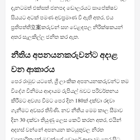
දැනටමත් එක්සත් ජනපද ඩොලරයට සාපේක්ෂව
සියයට අටක් පමණ අවප්‍රමාණ වී ඇති අතර, එය
ප්‍රතිපත්ති立案කරුවන් සහ වෙළඳපල නිරීක්ෂකයන්
අතර සැලකිල්ල ජනිත කර ඇත.
නීතිය අපනයනකරුවන්ට අදාළ
වන ආකාරය
පෙර රාමුව යටතේ, ශ්‍රී ලාංකික අපනයනකරුවන්ට තම
විදේශ විනිමය ආදායම රුපියල් බවට පරිවර්තනය
කිරීමට අවශ්‍ය වීමට පෙර දින 180ක් දක්වා රඳවා
ගැනීමට අවසර තිබිණි. නව නීතිය මෙම කාල සීමාව
දින 30 දක්වා තියුණු ලෙස කෙටි කරන අතර, එයින්
අදහස් වන්නේ අපනයන කටයුතුවල නිරත
ව්‍යාපාරිකයන් ඔවුන්ගේ ඩොලර් ආදායම පෙර සිට