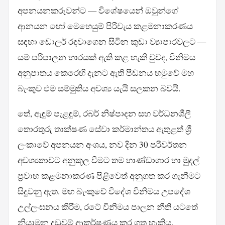
අපනයනකරුවන්ට — විශේෂයෙන් ඔවුන්ගේ
ආනයන හෝ මෙහෙයුම් පිරිවැය කළමනාකරණය
සඳහා ඩොලර් රඳවාගෙන සිටින කුඩා ව්‍යාපාරවලට —
යම් පරිපාලන භාරයක් ඇති කළ හැකි වුවද, විනිමය
අනුපාතය කෙරෙහි දැනට ඇති පීඩනය හමුවේ මහ
බැංකුව එම සම්මුතිය අවශ්‍ය යැයි සලකන බවයි.
තේ, ඇඳුම් පැළඳුම්, රබර් නිෂ්පාදන සහ වර්ධනශීලී
තොරතුරු තාක්ෂණ සේවා කර්මාන්තය ඇතුළත් ශ්‍රී
ලංකාවේ අපනයන අංශය, නව දින 30 පරිවර්තන
අවශ්‍යතාවට අනුකූල වීමට තම භාණ්ඩාගාර හා මුදල්
ප්‍රවාහ කළමනාකරණ පිළිවෙත් අනුගත කර ගැනීමට
සිදුවනු ඇත. මහ බැංකුවේ විදේශ විනිමය උපදේශ
උල්ලංඝනය කිරීම, රටේ විනිමය පාලන නීති යටතේ
නියාමන දඩුවම් ආකර්ෂණය කර ගත හැකිය.