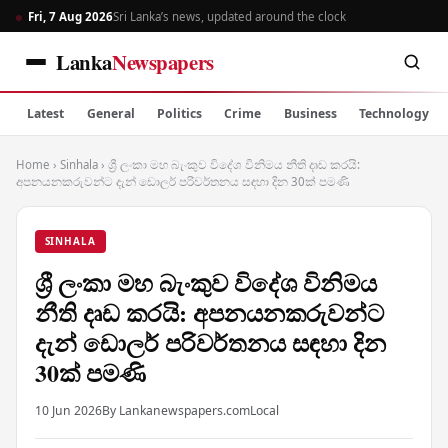
Fri, 7 Aug 2026
Sri Lanka’s news, updated around the clock
Lanka
Newspapers
Latest
General
Politics
Crime
Business
Technology
Home
›
Sinhala
›
ශ්‍රී ලංකා මහ බැංකුව විදේශ විනිමය නීති දෘඩ කරයි:
අපනයනකරුවන්ට දැන් ඩොලර් පරිවර්තනය සඳහා දින 30ක් පමණි
SINHALA
ශ්‍රී ලංකා මහ බැංකුව විදේශ විනිමය
නීති දෘඩ කරයි: අපනයනකරුවන්ට
දැන් ඩොලර් පරිවර්තනය සඳහා දින
30ක් පමණි
10 Jun 2026
By Lankanewspapers.com
Local