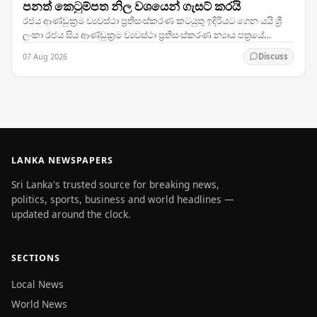
පනත් කෙටුම්පත නිල වශයෙන් ගැසට් කරයි
රජය ආණ්ඩුක්‍රම ව්‍යවස්ථා ප්‍රතිසංස්කරණ කටයුතු ඉදිරියට ගෙන යයි ශ්‍රී
ලංකා රජය සිය ආණ්ඩුක්‍රම ව්‍යවස්ථා ප්‍රතිසංස්කරණ න්‍යාය පත්‍රයේ
තීරණාත්මක පියවරක් තබමින්,…
07 Aug 2026
Discuss
LANKA NEWSPAPERS
Sri Lanka's trusted source for breaking news,
politics, sports, business and world headlines —
updated around the clock.
SECTIONS
Local News
World News