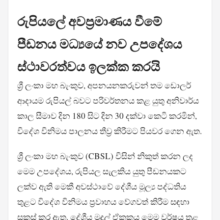
රුපියලේ අවප්‍රමාණය වීමේ
පීඩනය මධ්‍යයේ නව උපදේශය
ස්ථාවරත්වය ඉලක්ක කරයි
ශ්‍රී ලංකා මහ බැංකුව, අපනයනකරුවන් තම ඩොලර්
ආදායම රුපියල් බවට පරිවර්තනය කළ යුතු අනිවාර්ය
කාල සීමාව දින 180 සිට දින 30 දක්වා කෙටි කරමින්,
විදේශ විනිමය පාලනය තීව්‍ර කිරීමට පියවර ගෙන ඇත.
ශ්‍රී ලංකා මහ බැංකුව (CBSL) විසින් නිකුත් කරන ලද
මෙම උපදේශය, රුපියල සැලකිය යුතු පීඩනයකට
ලක්ව ඇති මෙකී අවස්ථාවේ දේශීය මූල්‍ය පද්ධතිය
තුළට විදේශ විනිමය ප්‍රවාහය වේගවත් කිරීම සඳහා
සකස් කර ඇත. දේශීය මුදල් ඒකකය මෙම වර්ෂය තුළ