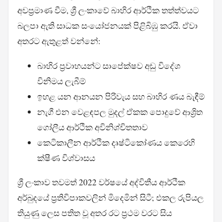
අවප්‍රමාණ වීම, ශ්‍රී ලංකාවේ බාහිර ආර්ථික තත්ත්වයට
බලපා ඇති සාධක සංයෝජනයක් පිළිබිඹු කරයි. ඒවා
අතරට ඇතුළත් වන්නේ:
බාහිර ප්‍රවාහයන්ට සාපේක්ෂව අඩු විදේශ
විනිමය ලැබීම්
ඉහළ යන ආනයන පිරිවැය සහ බාහිර ණය බැඳීම්
නැගී එන වෙළඳපල මුදල් ඒකක පොදුවේ ආශ්‍රිත
ගෝලීය ආර්ථික අවිනිශ්චිතතාව
කෙටිකාලීන ආර්ථික දෘෂ්ටිකෝණය කෙරෙහි
ක්ෂීණ විශ්වාසය
ශ්‍රී ලංකාව තවමත් 2022 වර්ෂයේ අද්විතීය ආර්ථික
අර්බුදයේ ප්‍රතිවිපාකවලින් මිදෙමින් සිටී; එකල රුපියල
තියුණු ලෙස පතිත වූ අතර රට ප්‍රථම වරට සිය