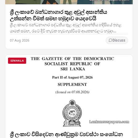
ශ්‍රී ලංකාවේ බන්ධනාගාර තුළ අවුල් අසාන්තිය
උත්සන්න වීමත් සමඟ හමුදාව යෙදවෙයි
ශ්‍රී ලංකාවේ බන්ධනාගාර පද්ධතිය තුළ අවුල් අසාන්තිය හදිසියේ ඉහළ
යාමත් සමඟ, රටේ දිවි නැවත හැඩගැස්වීමේ ආයතනවලට හමුදා
සෙබළුන් යෙදවීමට බලධාරීන් තීරණය කර ඇති බව…
07 Aug 2026
Discuss
SINHALA
ශ්‍රී ලංකාව විසිදෙවන ආණ්ඩුක්‍රම ව්‍යවස්ථා සංශෝධන