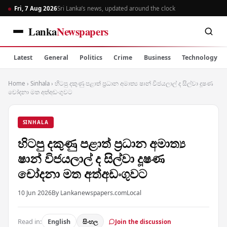
Fri, 7 Aug 2026
Sri Lanka’s news, updated around the clock
Lanka
Newspapers
Latest
General
Politics
Crime
Business
Technology
Home
›
Sinhala
›
හිටපු දකුණු පළාත් ප්‍රධාන අමාත්‍ය ෂාන් විජයලාල් ද සිල්වා දූෂණ
චෝදනා මත අත්අඩංගුවට
SINHALA
හිටපු දකුණු පළාත් ප්‍රධාන අමාත්‍ය
ෂාන් විජයලාල් ද සිල්වා දූෂණ
චෝදනා මත අත්අඩංගුවට
10 Jun 2026
By Lankanewspapers.com
Local
Read in:
English
සිංහල
Join the discussion