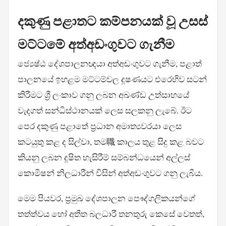
දකුණු පළාතට කම්පනයක් වූ උසස්
මට්ටමේ අත්අඩංගුවට ගැනීම
ජ්‍යෙෂ්ඨ දේශපාලනඥයා අත්අඩංගුවට ගැනීම, පළාත්
පාලනයේ ඉහළම මට්ටම්වල දූෂණයට එරෙහිව සටන්
කිරීමට ශ්‍රී ලංකාව ගනු ලබන අඛණ්ඩ උත්සාහයේ
වැදගත් සන්ධිස්ථානයක් ලෙස සලකනු ලැබේ. ඊට
පෙර දකුණු පළාතේ ප්‍රධාන අමාත්‍යවරයා ලෙස
කටයුතු කළ ද සිල්වා, තම職 කාලය තුළ සිදු කළ බවට
කියනු ලබන දූෂිත හැසිරීම් සම්බන්ධයෙන් අල්ලස්
කොමිෂන් නිලධාරීන් විසින් අත්අඩංගුවට ගනු ලැබීය.
මෙම පියවර, ප්‍රමුඛ දේශපාලන පෞද්ගලිකයන්ගේ
තත්ත්වය හෝ අතීත බලධාරී තනතුරු කෙසේ වෙතත්,