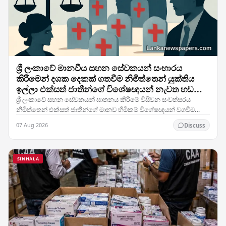
ශ්‍රී ලංකාවේ මානවීය සහන සේවකයන් සංහාරය
කිරීමෙන් දශක දෙකක් ගතවීම නිමිත්තෙන් යුක්තිය
ඉල්ලා එක්සත් ජාතීන්ගේ විශේෂඥයන් නැවත හඬ
නගයි
ශ්‍රී ලංකාවේ සහන සේවකයන් ඝාතනය කිරීමේ විසිවන සංවත්සරය
නිමිත්තෙන් එක්සත් ජාතීන්ගේ මානව හිමිකම් විශේෂඥයන් වගවීම
සඳහා නැවත ඉල්ලීමක් කර ඇති අතර, රටේ සිවිල් යුධ…
07 Aug 2026
Discuss
SINHALA