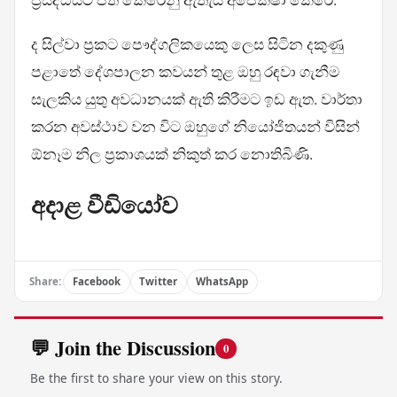
ද සිල්වා ප්‍රකට පෞද්ගලිකයෙකු ලෙස සිටින දකුණු
පළාතේ දේශපාලන කවයන් තුළ ඔහු රඳවා ගැනීම
සැලකිය යුතු අවධානයක් ඇති කිරීමට ඉඩ ඇත. වාර්තා
කරන අවස්ථාව වන විට ඔහුගේ නියෝජිතයන් විසින්
ඕනෑම නිල ප්‍රකාශයක් නිකුත් කර නොතිබිණි.
අදාළ වීඩියෝව
Share:
Facebook
Twitter
WhatsApp
💬 Join the Discussion
0
Be the first to share your view on this story.