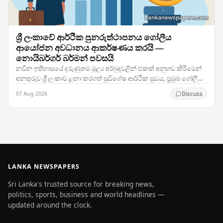
ශ්‍රී ලංකාවේ ආර්ථික පුනරුත්ථාපනය ගෝලීය
ආයෝජන අවධානය ආකර්ෂණය කරයි —
නොයිබර්ගර් බර්මන් පවසයි
නවීන ඉතිහාසයේ දරුණුතම මූල්‍ය අර්බුදවලින් එකක් අනුභව කිරීමෙන්
අනතුරුව ශ්‍රී ලංකාව ළඟා කරගත් සුවිශේෂ ආර්ථික සුවය, ප්‍රමුඛ ගෝලීය
ආයෝජන ආයතනවල අවධානය දිනාගෙන ඇති…
07 Aug 2026
Discuss
LANKA NEWSPAPERS
Sri Lanka's trusted source for breaking news,
politics, sports, business and world headlines —
updated around the clock.