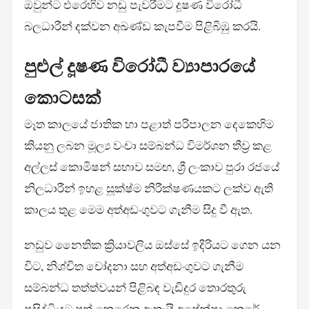
ඔවුන්ට එරෙහිව නඩු පැවරීමට දූෂණ විරෝධී
බලධාරීන් දක්වන අඛණ්ඩ කැපවීම පිළිබිඹු කරයි.
පුළුල් දූෂණ විරෝධී ව්‍යාපාරයේ
කොටසක්
මෑත කාලයේ ජාතික හා පළාත් පරිපාලන දෙකෙහිම
කියනු ලබන මූල්‍ය වංචා සම්බන්ධ විමර්ශන තීව්‍ර කළ
අල්ලස් කොමිෂන් සභාව සමඟ, ශ්‍රී ලංකාව පුරා රජයේ
නිලධාරීන් ඉහළ සූක්ෂ්ම නිරීක්ෂණයකට ලක්ව ඇති
කාලය තුළ මෙම අත්අඩංගුවට ගැනීම සිදු වී ඇත.
නඩුව නෛතික ක්‍රියාවලිය ඔස්සේ ඉදිරියට ගෙන යන
විට, නිශ්චිත චෝදනා සහ අත්අඩංගුවට ගැනීම
සම්බන්ධ තත්ත්වයන් පිළිබඳ වැඩිදුර තොරතුරු
ප්‍රසිද්ධියට පත් කෙරෙනු ඇතැයි අපේක්ෂා කෙරේ.