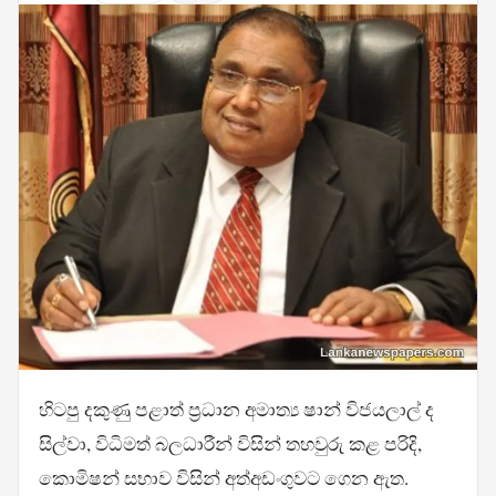
හිටපු දකුණු පළාත් ප්‍රධාන අමාත්‍ය ෂාන් විජයලාල් ද
සිල්වා, විධිමත් බලධාරීන් විසින් තහවුරු කළ පරිදි,
කොමිෂන් සභාව විසින් අත්අඩංගුවට ගෙන ඇත.