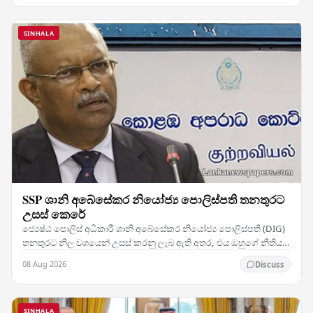
SINHALA
SSP ශානි අබේසේකර නියෝජ්‍ය පොලිස්පති තනතුරට
උසස් කෙරේ
ජ්‍යෙෂ්ඨ පොලිස් අධිකාරී ශානි අබේසේකර නියෝජ්‍ය පොලිස්පති (DIG)
තනතුරට නිල වශයෙන් උසස් කරනු ලැබ ඇති අතර, එය ඔහුගේ නීතිය
ක්‍රියාත්මක කිරීමේ වෘත්තීය ජීවිතයේ සැලකිය…
08 Aug 2026
Discuss
SINHALA