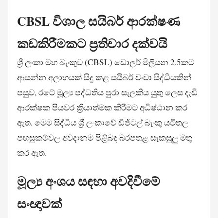
CBSL විශාල සයිබර් ආරක්ෂණ
කඩකිරීමකට ප්‍රතිචාර දක්වයි
ශ්‍රී ලංකා මහ බැංකුව (CBSL) ඩොලර් මිලියන 2.5කට
ආසන්න අලාභයක් සිදු කළ සයිබර් වංචා සිද්ධියකින්
පසුව, රටේ මූල්‍ය පද්ධතිය පුරා සැලකිය යුතු ලෙස දැඩි
ආරක්ෂක පියවර ක්‍රියාත්මක කිරීමට අධිෂ්ඨාන කර
ඇත. මෙම සිද්ධිය ශ්‍රී ලංකාවේ ඩිජිටල් බැංකු යටිතල
පහසුකම්වල අවදානම පිළිබඳ බරපතළ සැකසුලු මතු
කර ඇත.
මූල්‍ය අංශය සඳහා අවදිවීමේ
සංඥාවක්