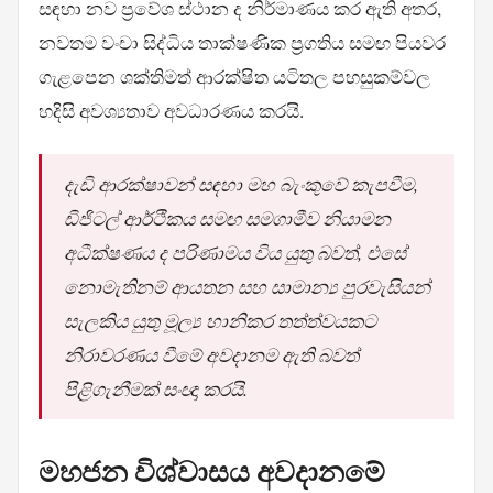
සඳහා නව ප්‍රවේශ ස්ථාන ද නිර්මාණය කර ඇති අතර,
නවතම වංචා සිද්ධිය තාක්ෂණික ප්‍රගතිය සමඟ පියවර
ගැළපෙන ශක්තිමත් ආරක්ෂිත යටිතල පහසුකම්වල
හදිසි අවශ්‍යතාව අවධාරණය කරයි.
දැඩි ආරක්ෂාවන් සඳහා මහ බැංකුවේ කැපවීම,
ඩිජිටල් ආර්ථිකය සමඟ සමගාමීව නියාමන
අධීක්ෂණය ද පරිණාමය විය යුතු බවත්, එසේ
නොමැතිනම් ආයතන සහ සාමාන්‍ය පුරවැසියන්
සැලකිය යුතු මූල්‍ය හානිකර තත්ත්වයකට
නිරාවරණය වීමේ අවදානම ඇති බවත්
පිළිගැනීමක් සංඥා කරයි.
මහජන විශ්වාසය අවදානමේ