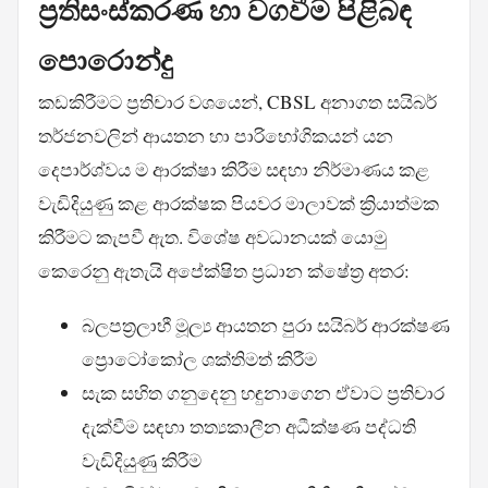
ප්‍රතිසංස්කරණ හා වගවීම පිළිබඳ
පොරොන්දු
කඩකිරීමට ප්‍රතිචාර වශයෙන්, CBSL අනාගත සයිබර්
තර්ජනවලින් ආයතන හා පාරිභෝගිකයන් යන
දෙපාර්ශ්වය ම ආරක්ෂා කිරීම සඳහා නිර්මාණය කළ
වැඩිදියුණු කළ ආරක්ෂක පියවර මාලාවක් ක්‍රියාත්මක
කිරීමට කැපවී ඇත. විශේෂ අවධානයක් යොමු
කෙරෙනු ඇතැයි අපේක්ෂිත ප්‍රධාන ක්ෂේත්‍ර අතර:
බලපත්‍රලාභී මූල්‍ය ආයතන පුරා සයිබර් ආරක්ෂණ
ප්‍රොටෝකෝල ශක්තිමත් කිරීම
සැක සහිත ගනුදෙනු හඳුනාගෙන ඒවාට ප්‍රතිචාර
දැක්වීම සඳහා තත්‍යකාලීන අධීක්ෂණ පද්ධති
වැඩිදියුණු කිරීම