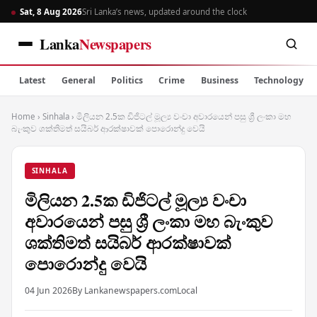
Sat, 8 Aug 2026
Sri Lanka’s news, updated around the clock
Lanka
Newspapers
Latest
General
Politics
Crime
Business
Technology
Home
›
Sinhala
›
මිලියන 2.5ක ඩිජිටල් මූල්‍ය වංචා අවාරයෙන් පසු ශ්‍රී ලංකා මහ
බැංකුව ශක්තිමත් සයිබර් ආරක්ෂාවක් පොරොන්දු වෙයි
SINHALA
මිලියන 2.5ක ඩිජිටල් මූල්‍ය වංචා
අවාරයෙන් පසු ශ්‍රී ලංකා මහ බැංකුව
ශක්තිමත් සයිබර් ආරක්ෂාවක්
පොරොන්දු වෙයි
04 Jun 2026
By Lankanewspapers.com
Local