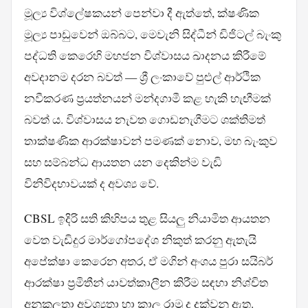
මූල්‍ය විශ්ලේෂකයන් පෙන්වා දී ඇත්තේ, ක්ෂණික
මූල්‍ය පාඩුවෙන් ඔබ්බට, මෙවැනි සිද්ධීන් ඩිජිටල් බැංකු
පද්ධති කෙරෙහි මහජන විශ්වාසය ඛාදනය කිරීමේ
අවදානම දරන බවත් — ශ්‍රී ලංකාවේ පුළුල් ආර්ථික
නවීකරණ ප්‍රයත්නයන් මන්දගාමී කළ හැකි හැඟීමක්
බවත් ය. විශ්වාසය නැවත ගොඩනැගීමට ශක්තිමත්
තාක්ෂණික ආරක්ෂාවන් පමණක් නොව, මහ බැංකුව
සහ සම්බන්ධ ආයතන යන දෙකින්ම වැඩි
විනිවිදභාවයක් ද අවශ්‍ය වේ.
CBSL ඉදිරි සති කිහිපය තුළ සියලු නියාමිත ආයතන
වෙත වැඩිදුර මාර්ගෝපදේශ නිකුත් කරනු ඇතැයි
අපේක්ෂා කෙරෙන අතර, ඒ මගින් අංශය පුරා සයිබර්
ආරක්ෂා ප්‍රමිතීන් යාවත්කාලීන කිරීම සඳහා නිශ්චිත
අනුකූලතා අවශ්‍යතා හා කාල රාමු ද දක්වනු ඇත.