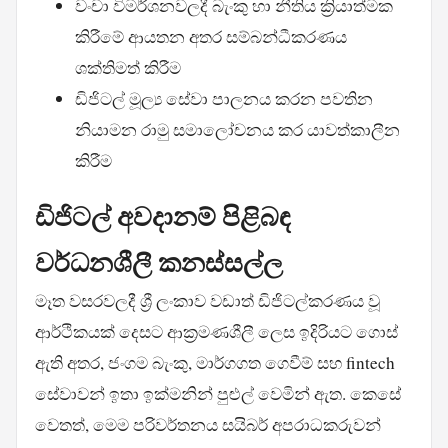
වංචා විමර්ශනවලදී බැංකු හා නීතිය ක්‍රියාත්මක
කිරීමේ ආයතන අතර සම්බන්ධීකරණය
ශක්තිමත් කිරීම
ඩිජිටල් මූල්‍ය සේවා පාලනය කරන පවතින
නියාමන රාමු සමාලෝචනය කර යාවත්කාලීන
කිරීම
ඩිජිටල් අවදානම් පිළිබඳ
වර්ධනශීලී කනස්සල්ල
මෑත වසරවලදී ශ්‍රී ලංකාව වඩාත් ඩිජිටල්කරණය වූ
ආර්ථිකයක් දෙසට ආක්‍රමණශීලී ලෙස ඉදිරියට ගොස්
ඇති අතර, ජංගම බැංකු, මාර්ගගත ගෙවීම් සහ fintech
සේවාවන් ඉතා ඉක්මනින් පුළුල් වෙමින් ඇත. කෙසේ
වෙතත්, මෙම පරිවර්තනය සයිබර් අපරාධකරුවන්