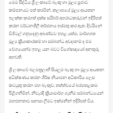
මෙම සිද්ධිය ශ්‍රී ලංකාවේ බැංකු හා මූල්‍ය ප්‍රජාව
කම්පනයට පත් කරමින්, කලාපයේ මූල්‍ය ආයතන
ඉලක්ක කරගත් දක්ෂ සයිබර් අපරාධකරුවන් ඉදිරිපත්
කරන වර්ධනශීලී තර්ජනය ඉස්මතු කර ඇත. දිවයිනේ
ඩිජිටල් ගනුදෙනු අඛණ්ඩව ඉහළ යත්ම, මාර්ගගත
මූල්‍ය ක්‍රියාකාරකම් හා සම්බන්ධ අවදානම් ද එම
වේගයෙන්ම ඉහළ යන බවට විශේෂඥයෝ අනතුරු
අඟවති.
ශ්‍රී ලංකාවේ බලපත්‍රලාභී සියලුම බැංකු හා මූල්‍ය ආයතන
අධීක්ෂණය කරන ශීර්ෂ නියාමන අධිකාරිය ලෙස
කටයුතු කරන මහ බැංකුව, තත්ත්වයේ බරපතළකම
පිළිගනිමින්, නිවැරදි ක්‍රියාමාර්ග ගැනීම සම්බන්ධයෙන්
මහජනතාව සනසා ලීමට ඉක්මනින් ඉදිරිපත් විය.