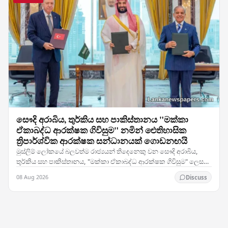
සෞදි අරාබිය, තුර්කිය සහ පාකිස්තානය "මක්කා
ඒකාබද්ධ ආරක්ෂක ගිවිසුම" නමින් ඓතිහාසික
ත්‍රිපාර්ශ්වික ආරක්ෂක සන්ධානයක් ගොඩනඟයි
මුස්ලිම් ලෝකයේ බලවත්ම රාජ්‍යයන් තිදෙනෙකු වන සෞදි අරාබිය,
තුර්කිය සහ පාකිස්තානය, "මක්කා ඒකාබද්ධ ආරක්ෂක ගිවිසුම" ලෙස
හඳුන්වන ත්‍රිපාර්ශ්වික ආරක්ෂක සම්මුතියකට…
08 Aug 2026
Discuss