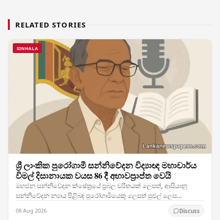
RELATED STORIES
SINHALA
ශ්‍රී ලාංකික පුරෝගාමී සන්නිවේදන විද්‍යාඥ මහාචාර්ය
විමල් දිසානායක වයස 86 දී අභාවප්‍රාප්ත වෙයි
මහජන සන්නිවේදන ක්ෂේත්‍රයේ ප්‍රබල චරිතයක් ලෙසත්, ආසියානු
සන්නිවේදන න්‍යාය පිළිබඳ පුරෝගාමියෙකු ලෙසත් පුළුල් ලෙස
පිළිගැනෙන මහාචාර්ය විමල් දිසානායක, හවායිහිදී වයස…
08 Aug 2026
Discuss