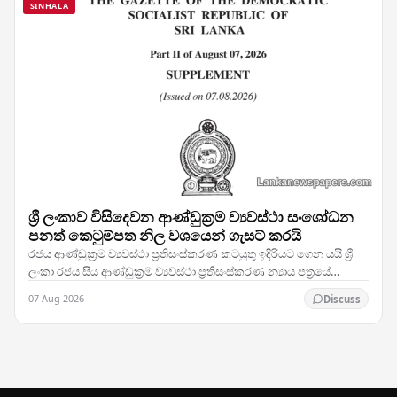
SINHALA
ශ්‍රී ලංකාව විසිදෙවන ආණ්ඩුක්‍රම ව්‍යවස්ථා සංශෝධන
පනත් කෙටුම්පත නිල වශයෙන් ගැසට් කරයි
රජය ආණ්ඩුක්‍රම ව්‍යවස්ථා ප්‍රතිසංස්කරණ කටයුතු ඉදිරියට ගෙන යයි ශ්‍රී
ලංකා රජය සිය ආණ්ඩුක්‍රම ව්‍යවස්ථා ප්‍රතිසංස්කරණ න්‍යාය පත්‍රයේ
තීරණාත්මක පියවරක් තබමින්,…
07 Aug 2026
Discuss