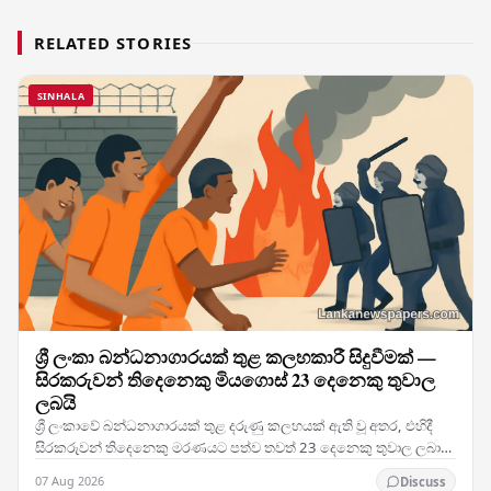
RELATED STORIES
SINHALA
ශ්‍රී ලංකා බන්ධනාගාරයක් තුළ කලහකාරී සිදුවීමක් —
සිරකරුවන් තිදෙනෙකු මියගොස් 23 දෙනෙකු තුවාල
ලබයි
ශ්‍රී ලංකාවේ බන්ධනාගාරයක් තුළ දරුණු කලහයක් ඇති වූ අතර, එහිදී
සිරකරුවන් තිදෙනෙකු මරණයට පත්ව තවත් 23 දෙනෙකු තුවාල ලබා
ඇති මෙම සිදුවීම රටේ බන්ධනාගාර ක්‍රමය පිළිබඳ…
07 Aug 2026
Discuss