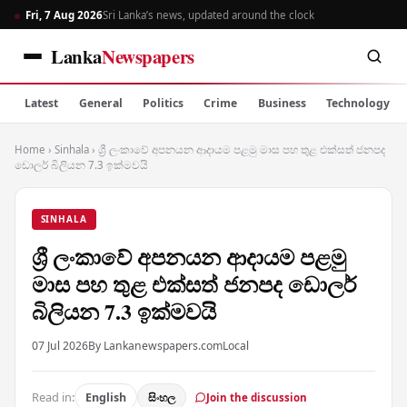
Fri, 7 Aug 2026
Sri Lanka’s news, updated around the clock
Lanka
Newspapers
Latest
General
Politics
Crime
Business
Technology
Home
›
Sinhala
›
ශ්‍රී ලංකාවේ අපනයන ආදායම පළමු මාස පහ තුළ එක්සත් ජනපද
ඩොලර් බිලියන 7.3 ඉක්මවයි
SINHALA
ශ්‍රී ලංකාවේ අපනයන ආදායම පළමු
මාස පහ තුළ එක්සත් ජනපද ඩොලර්
බිලියන 7.3 ඉක්මවයි
07 Jul 2026
By Lankanewspapers.com
Local
Read in:
English
සිංහල
Join the discussion