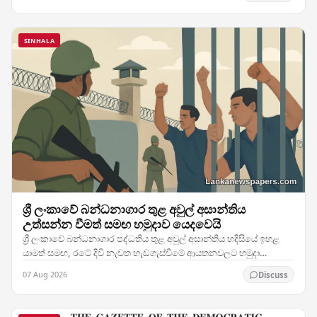
SINHALA
ශ්‍රී ලංකාවේ බන්ධනාගාර තුළ අවුල් අසාන්තිය
උත්සන්න වීමත් සමඟ හමුදාව යෙදවෙයි
ශ්‍රී ලංකාවේ බන්ධනාගාර පද්ධතිය තුළ අවුල් අසාන්තිය හදිසියේ ඉහළ
යාමත් සමඟ, රටේ දිවි නැවත හැඩගැස්වීමේ ආයතනවලට හමුදා
සෙබළුන් යෙදවීමට බලධාරීන් තීරණය කර ඇති බව…
07 Aug 2026
Discuss