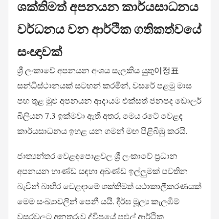
ශක්තිමත් අපනයන කාර්යසාධනය
වර්ධනය වන ආර්ථික ගතිකත්වයේ
සංඥාවක්
ශ්‍රී ලංකාවේ අපනයන අංශය සැලකිය යුතු이정표
සන්ධිස්ථානයක් සටහන් කරමින්, වසරේ පළමු මාස
පහ තුළ මුළු අපනයන ආදායම එක්සත් ජනපද ඩොලර්
බිලියන 7.3 ඉක්මවා ඇති අතර, මෙය රටේ වෙළඳ
කාර්යසාධනය ඉහළ යන ගමන් මඟ පිළිබිඹු කරයි.
ජාත්‍යන්තර වෙළඳපොළවල ශ්‍රී ලංකාවේ ප්‍රධාන
අපනයන භාණ්ඩ සඳහා අඛණ්ඩ ඉල්ලුමක් පවතින
බැවින් බාහිර වෙළඳාමේ ශක්තිමත් යථාකාලීකරණයක්
මෙම සංඛ්‍යාවලින් පෙනී යයි. දීර්ඝ මූල්‍ය කැලඹීම්
වසරවලට අනතුරුව ද්වීපයේ පුළුල් ආර්ථික