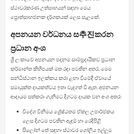
ස්ථාවරකරණ උත්සාහයන් සඳහා මෙය
ප්‍රොත්සාහජනක දර්ශකයක් ලෙස සැලකේ.
අපනයන වර්ධනය ස추진කරන
ප්‍රධාන අංශ
ශ්‍රී ලංකාවේ අපනයන පදනම සාම්ප්‍රදායිකව ප්‍රධාන
කර්මාන්ත කිහිපයක් මත රඳා පවතින අතර, මෙම
සන්ධිස්ථාන ඉලක්කය කරා ළඟා වීමේදී ඒවායේ
සමායුක්ත දායකත්වය ඉතා වැදගත් වී ඇත. අපනයන
ආදායම සත්කරා ගැනීමට දිගටම දායක වන අංශ අතර:
විදේශ විනිමය ශ්‍රේෂ්ඨතම ඒකල උපාර්ජකය
ලෙස දිගටම පවතින ඇඳුම් හා රෙදිපිළි
සිලෝන් තේ සඳහා ස්ථාවර ගෝලීය ඉල්ලුම