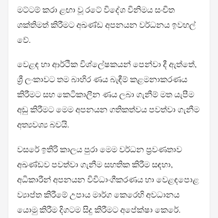
මට්ටම් කරා ළඟා වූ රටේ විදේශ විනිමය සංචිත
ශක්තිමත් කිරීමට අඛණ්ඩ අපනයන වර්ධනය ඉවහල්
වේ.
වෙළඳ හා ආර්ථික විශ්ලේෂකයන් පෙන්වා දී ඇත්තේ,
ශ්‍රී ලංකාවට තම බාහිර ණය බැඳීම් කළමනාකරණය
කිරීමට සහ කෙටිකාලීන ණය ලබා ගැනීම් මත යැපීම
අඩු කිරීමට මෙම අපනයන ගතිකත්වය පවත්වා ගැනීම
අත්‍යවශ්‍ය බවයි.
වසරේ ඉතිරි කාලය පුරා මෙම වර්ධන ප්‍රවණතාව
අඛණ්ඩව පවත්වා ගැනීම සහතික කිරීම සඳහා,
අධිකාරීන් අපනයන විවිධාංගීකරණය හා වෙළඳපොළ
ව්‍යාප්ත කිරීමේ උපාය මාර්ග කෙරෙහි අවධානය
යොමු කිරීම දිගටම සිදු කිරීමට අපේක්ෂා කෙරේ.