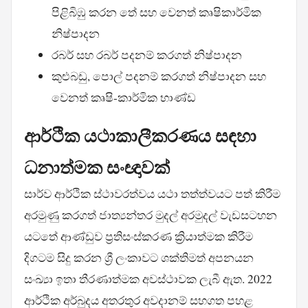
පිළිබිඹු කරන තේ සහ වෙනත් කෘෂිකාර්මික
නිෂ්පාදන
රබර් සහ රබර් පදනම් කරගත් නිෂ්පාදන
කුළුබඩු, පොල් පදනම් කරගත් නිෂ්පාදන සහ
වෙනත් කෘෂි-කාර්මික භාණ්ඩ
ආර්ථික යථාකාලීකරණය සඳහා
ධනාත්මක සංඥාවක්
සාර්ව ආර්ථික ස්ථාවරත්වය යථා තත්ත්වයට පත් කිරීම
අරමුණු කරගත් ජාත්‍යන්තර මුදල් අරමුදල් වැඩසටහන
යටතේ ආණ්ඩුව ප්‍රතිසංස්කරණ ක්‍රියාත්මක කිරීම
දිගටම සිදු කරන ශ්‍රී ලංකාවට ශක්තිමත් අපනයන
සංඛ්‍යා ඉතා තීරණාත්මක අවස්ථාවක ලැබී ඇත. 2022
ආර්ථික අර්බුදය අතරතුර අවදානම් සහගත පහළ