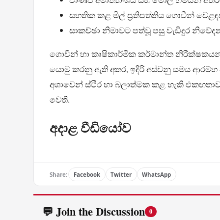
සහතික කළ මිල් ප්‍රතිපත්තිය ගොවීන් වෙළ
සාකච්ඡා නිමාවට පත්වූ පසු වැඩිදුර නිව
ගොවීන් හා කෘෂිකාර්මික කර්මාන්ත නිරීක්ෂකයන්
යොමු කරනු ඇති අතර, ඉදිරි අස්වනු සමය ආරම්භ
අශාවෙන් ස්ථිර හා බලාත්මක කළ හැකි එකඟතා
වෙති.
අදාළ වීඩියෝව
Share:
Facebook
Twitter
WhatsApp
💬 Join the Discussion
0