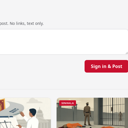
ost. No links, text only.
Sign in & Post
SINHALA