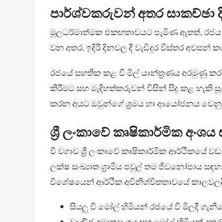
පාර්ශ්වකරුවන් අතර සාකච්ඡා 
මූලධර්මාත්මක එකඟතාවයට පැමිණ ඇතත්, රජය ස
වන අතර, ඉදිරි දිනවල දී වැඩිදුර විස්තර අවසන
රජයේ සහතික කළ වී මිල් යාන්ත්‍රණය අරමුණු
කිරීමට සහ මැදිහත්කරුවන් විසින් සිදු කළ හැකි
කරන අයට ඔවුන්ගේ ශ්‍රමය හා ආයෝජනය වෙනුවෙන
ශ්‍රී ලංකාවේ කෘෂිකාර්මික අංශ
වී වගාව ශ්‍රී ලංකාවේ කෘෂිකාර්මික ආර්ථිකයේ
ලක්ෂ සංඛ්‍යාත ග්‍රාමීය පවුල් තම ජීවනෝපාය සඳහ
විශේෂයෙන් ආර්ථික අවිනිශ්චිතතාවයේ කාලවලද
සියලු වී මෝල් හිමියන් රජයේ වී මිලදී ග
වාණිජ අමාත්‍යාංශය සහ මෝල් හිමියන් අ