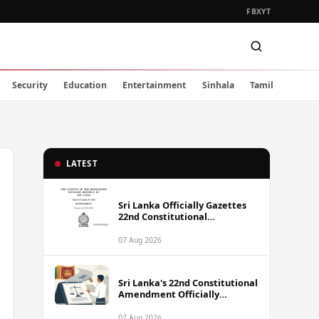
FB
X
YT
Security
Education
Entertainment
Sinhala
Tamil
LATEST
Sri Lanka Officially Gazettes
22nd Constitutional
Amendment Bill
07 Aug 2026
Sri Lanka's 22nd Constitutional
Amendment Officially
Gazetted
07 Aug 2026