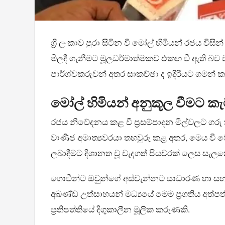
ශ්‍රී ලංකාව පුරා සිටින වී මෝල් හිමියන් රජය වි
මිලදී ගැනීමට මූලධර්මාත්මකව එකඟ වී ඇති බව ව
පාර්ශ්වකරුවන් අතර සාකච්ඡා ද ඉදිරියට ගමන් ක
මෝල් හිමියන් අනුකූල වීමට ක
රජය නිවේදනය කළ වී ප්‍රසම්පාදන මිල්වලට ගරු කි
වාණිජ අමාත්‍යවරයා තහවුරු කළ අතර, මෙය වී 
ලබාදීමට දිශානත වූ වැදගත් පියවරක් ලෙස සැලක
ගොවීන්ට ඔවුන්ගේ අස්වැන්නට සාධාරණ හා සහ
අඛණ්ඩ උත්සාහයන් මධ්‍යයේ මෙම ප්‍රගතිය අත්පත
ප්‍රතිපත්තියේ දිගුකාලීන මූලික කරුණකි.