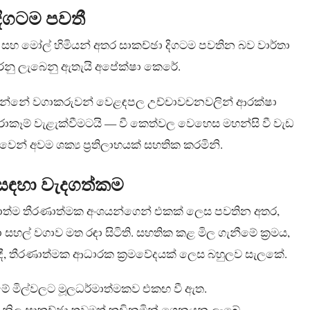
දිගටම පවතී
හ මෝල් හිමියන් අතර සාකච්ඡා දිගටම පවතින බව වාර්තා
් කරනු ලැබෙනු ඇතැයි අපේක්ෂා කෙරේ.
 කරන්නේ වගාකරුවන් වෙළඳපල උච්චාවචනවලින් ආරක්ෂා
 සූරාකෑම් වැළැක්වීමටයි — වී කෙත්වල වෙහෙස මහන්සි වී වැඩ
් අවම ශක්‍ය ප්‍රතිලාභයක් සහතික කරමිනි.
ය සඳහා වැදගත්කම
 වඩාත්ම තීරණාත්මක අංශයන්ගෙන් එකක් ලෙස පවතින අතර,
ා සහල් වගාව මත රඳා සිටිති. සහතික කළ මිල ගැනීමේ ක්‍රමය,
ී, තීරණාත්මක ආධාරක ක්‍රමවේදයක් ලෙස බහුලව සැලකේ.
ැනීමේ මිල්වලට මූලධර්මාත්මකව එකඟ වී ඇත.
තර නිල සාකච්ඡා තවමත් කඩිනමින් ගෙනයනු ලැබේ.