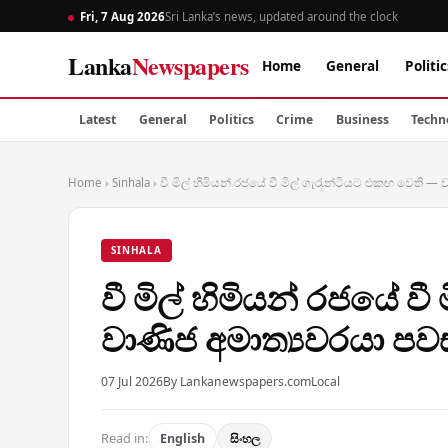
Fri, 7 Aug 2026
Sri Lanka’s news, updated around the clock
Lanka
Newspapers
Home
General
Politic
Latest
General
Politics
Crime
Business
Techn
Home
›
Sinhala
›
වී මිල් හිමියන් රජයේ වී මිල් ගැරැන්ටියට එකඟ වෙති —
SINHALA
වී මිල් හිමියන් රජයේ ව
වාණිජ අමාත්‍යවරයා පව
07 Jul 2026
By Lankanewspapers.com
Local
Read in:
English
සිංහල