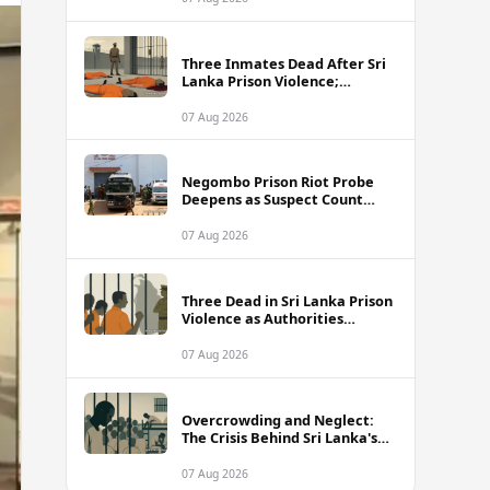
Three Inmates Dead After Sri
Lanka Prison Violence;
Authorities Suspect
Coordinated Plot
07 Aug 2026
Negombo Prison Riot Probe
Deepens as Suspect Count
Climbs to 62
07 Aug 2026
Three Dead in Sri Lanka Prison
Violence as Authorities
Suspect Organised Conspiracy
07 Aug 2026
Overcrowding and Neglect:
The Crisis Behind Sri Lanka's
Rising Prison Death Toll
07 Aug 2026