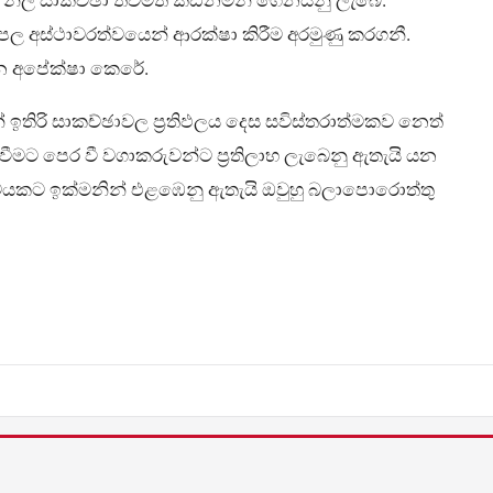
ඳපල අස්ථාවරත්වයෙන් ආරක්ෂා කිරීම අරමුණු කරගනී.
ේදන අපේක්ෂා කෙරේ.
 ඉතිරි සාකච්ඡාවල ප්‍රතිඵලය දෙස සවිස්තරාත්මකව නෙත්
 වීමට පෙර වී වගාකරුවන්ට ප්‍රතිලාභ ලැබෙනු ඇතැයි යන
වයකට ඉක්මනින් එළඹෙනු ඇතැයි ඔවුහු බලාපොරොත්තු