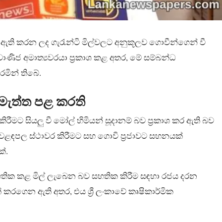
සින් ඇති කරන ලද ගැරැන්ටි මිල්වලට අනුකූලව ගොවීන්ගෙන් වී
ාණිජ අමාත්‍යවරයා ප්‍රකාශ කළ අතර, මේ සම්බන්ධ
රමින් තිබේ.
ැමැත්ත පළ කරති
රීමට සියලු වී මෝල් හිමියන් සූදානම් බව ප්‍රකාශ කර ඇති බව
වෙළඳපල ස්ථාවර කිරීමට සහ ගොවි ප්‍රජාවට සහනයක්
ේ.
තික කළ මිල් ලැබෙන බව සහතික කිරීම සඳහා රජය දරන
් කරගෙන ඇති අතර, එය ශ්‍රී ලංකාවේ කෘෂිකාර්මික