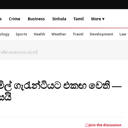
s
Crime
Business
Sinhala
Tamil
More ▾
ology
Sports
Health
Weather
Travel
Development
Law
 වාණිජ අමාත්‍යවරයා පවසයි
ී මිල් ගැරැන්ටියට එකඟ වෙති —
සයි
Join the discussion