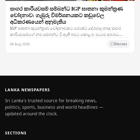
සාගර කාරියවසම් සම්බන්ධ IGP ඝාතනා කුමන්ත්‍රණ
චෝදනාව: ගැඹුරු විමර්ශනයකට කඩුවෙල
අධිකරණයෙන් අනුමැතිය
IGP ඝාතනා කුමන්ත්‍රණ චෝදනාවකට ජ්‍යෙෂ්ඨ දේශපාලනඥ සාගර
කාරියවසම්ගේ නම සම්බන්ධ වී ඇති බවට කොළඹ මධ්‍යම අපරාධ
විමර්ශන කාර්යාංශය (CCIB) ඉදිරිපත් කළ වාර්තාව සලකා බැලූ…
06 Aug 2026
Discuss
LANKA NEWSPAPERS
Sri Lanka's trusted source for breaking news,
politics, sports, business and world headlines —
updated around the clock.
SECTIONS