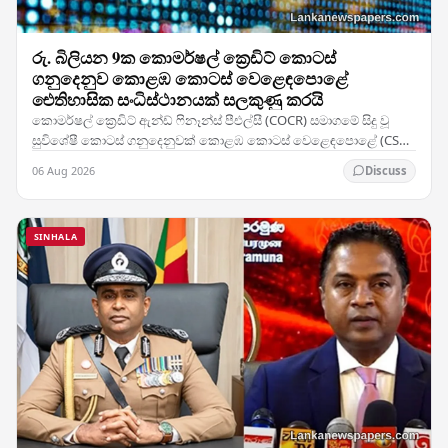
රු. බිලියන 9ක කොමර්ෂල් ක්‍රෙඩිට් කොටස්
ගනුදෙනුව කොළඹ කොටස් වෙළෙඳපොළේ
ඓතිහාසික සංධිස්ථානයක් සලකුණු කරයි
කොමර්ෂල් ක්‍රෙඩිට් ඇන්ඩ් ෆිනෑන්ස් පීඑල්සී (COCR) සමාගමේ සිදු වූ
සුවිශේෂී කොටස් ගනුදෙනුවක් කොළඹ කොටස් වෙළෙඳපොළේ (CSE)
වාර්තා නැවත ලිවීමට හේතු විය — සමාගමේ 28%ක…
06 Aug 2026
Discuss
SINHALA