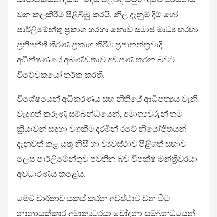
වන කලකිරීම පිළිබිඹු කරයි. නිල දැනුම් දීම් හෝ
පාර්ලිමේන්තු ප්‍රකාශ හරහා නොව සමාජ මාධ්‍ය හරහා
ප්‍රතිපත්ති තීරණ ප්‍රකාශ කිරීම ප්‍රජාතන්ත්‍රවාදී
අධීක්ෂණයේ අඛණ්ඩතාව අඩපණ කරන බවට
විවේචකයෝ තර්ක කරති.
විශේෂයෙන් අධිකරණය සහ නීතියේ ආධිපත්‍යය වැනි
වැදගත් කරුණු සම්බන්ධයෙන්, අමාත්‍යවරුන් තම
ක්‍රියාවන් සඳහා වගකීම දරමින් රටේ නියෝජිතයන්
දැනුවත් කළ යුතු නිසි හා ව්‍යවස්ථාව පිළිගත් සභාව
ලෙස පාර්ලිමේන්තුව පවතින බව විපක්ෂ මන්ත්‍රීවරයා
අවධාරණය කළේය.
මෙම වාර්තාව සකස් කරන අවස්ථාව වන විට
නානායක්කාර අමාත්‍යවරයා චෝදනා සම්බන්ධයෙන්