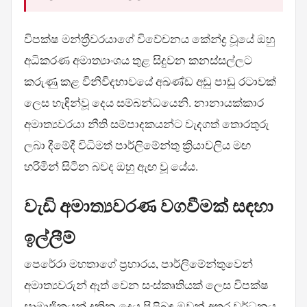
විපක්ෂ මන්ත්‍රීවරයාගේ විවේචනය කේන්ද්‍ර වූයේ ඔහු
අධිකරණ අමාත්‍යාංශය තුළ සිදුවන කනස්සල්ලට
කරුණු කළ විනිවිදභාවයේ අඛණ්ඩ අඩු පාඩු රටාවක්
ලෙස හැඳින්වූ දෙය සම්බන්ධයෙනි. නානායක්කාර
අමාත්‍යවරයා නීති සම්පාදකයන්ට වැදගත් තොරතුරු
ලබා දීමේදී විධිමත් පාර්ලිමේන්තු ක්‍රියාවලිය මඟ
හරිමින් සිටින බවද ඔහු ඇඟ වූ යේය.
වැඩි අමාත්‍යවරණ වගවීමක් සඳහා
ඉල්ලීම්
පෙරේරා මහතාගේ ප්‍රහාරය, පාර්ලිමේන්තුවෙන්
අමාත්‍යවරුන් ඈත් වෙන සංස්කෘතියක් ලෙස විපක්ෂ
සාමාජිකයන් දකින දෙය පිළිබඳ ඔවුන් අතර වර්ධනය