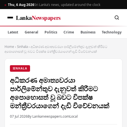
Thu, 6 Aug 2026
Sri Lanka’s news, updated around the clock
Lanka
Newspapers
Latest
General
Politics
Crime
Business
Technology
Home
›
Sinhala
›
අධිකරණ අමාත්‍යවරයා පාර්ලිමේන්තුව දැනුවත් කිරීමට
අපොහොසත් වූ බවට විපක්ෂ මන්ත්‍රීවරයාගෙන් දැඩි විවේචනයක්
SINHALA
අධිකරණ අමාත්‍යවරයා
පාර්ලිමේන්තුව දැනුවත් කිරීමට
අපොහොසත් වූ බවට විපක්ෂ
මන්ත්‍රීවරයාගෙන් දැඩි විවේචනයක්
07 Jul 2026
By Lankanewspapers.com
Local