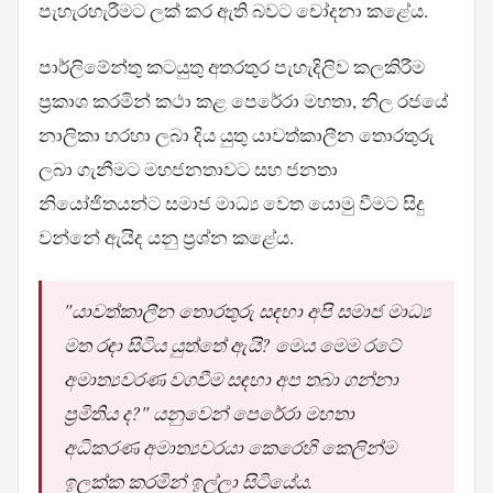
පැහැරහැරීමට ලක් කර ඇති බවට චෝදනා කළේය.
පාර්ලිමේන්තු කටයුතු අතරතුර පැහැදිලිව කලකිරීම
ප්‍රකාශ කරමින් කථා කළ පෙරේරා මහතා, නිල රජයේ
නාලිකා හරහා ලබා දිය යුතු යාවත්කාලීන තොරතුරු
ලබා ගැනීමට මහජනතාවට සහ ජනතා
නියෝජිතයන්ට සමාජ මාධ්‍ය වෙත යොමු වීමට සිදු
වන්නේ ඇයිද යනු ප්‍රශ්න කළේය.
"යාවත්කාලීන තොරතුරු සඳහා අපි සමාජ මාධ්‍ය
මත රඳා සිටිය යුත්තේ ඇයි? මෙය මෙම රටේ
අමාත්‍යවරණ වගවීම සඳහා අප තබා ගන්නා
ප්‍රමිතිය ද?" යනුවෙන් පෙරේරා මහතා
අධිකරණ අමාත්‍යවරයා කෙරෙහි කෙලින්ම
ඉලක්ක කරමින් ඉල්ලා සිටියේය.