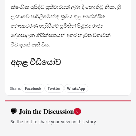
ක්ෂණික ප්‍රසිද්ධ ප්‍රතිචාරයක් ලබා දී නොතිබූ නිසා, ශ්‍රී
ලංකාවේ පාර්ලිමේන්තු ක්‍රමය තුළ අපේක්ෂිත
අමාත්‍යවරණ හැසිරීමේ ප්‍රමිතීන් පිළිබඳ රාජ්‍ය
දේශපාලන නිරීක්ෂකයන් අතර නැවත වතාවක්
විවාදයක් ඇති විය.
අදාළ වීඩියෝව
Share:
Facebook
Twitter
WhatsApp
💬 Join the Discussion
0
Be the first to share your view on this story.