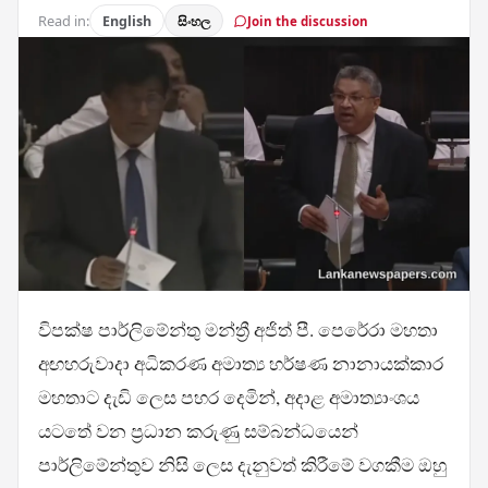
Read in:
English
සිංහල
Join the discussion
විපක්ෂ පාර්ලිමේන්තු මන්ත්‍රී අජිත් පී. පෙරේරා මහතා
අඟහරුවාදා අධිකරණ අමාත්‍ය හර්ෂණ නානායක්කාර
මහතාට දැඩි ලෙස පහර දෙමින්, අදාළ අමාත්‍යාංශය
යටතේ වන ප්‍රධාන කරුණු සම්බන්ධයෙන්
පාර්ලිමේන්තුව නිසි ලෙස දැනුවත් කිරීමේ වගකීම ඔහු