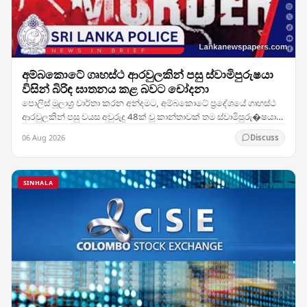
අම්බකොටේ ගෘහස්ථ ආරවුලකින් පසු ස්වාමිපුරුෂයා
විසින් බිරිඳ ඝාතනය කළ බවට චෝදනා
පොලිස් මූලාශ්‍ර වාර්තා කරන අන්දමට, අම්බකොටේ ප්‍රදේශයේ ගෘහස්ථ
ආරවුලකින් පසු වයස අවුරුදු 48ක් වූ කාන්තාවක් තම ස්වාමිපුරු�ෂයා
විසින් ඝාතනය කර ඇතැයි සැලකේ. සිද්ධිය…
06 Aug 2026
Discuss
SINHALA