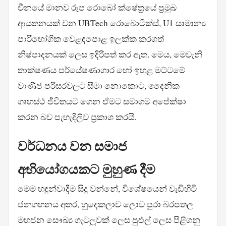
චීනයේ මානව රූප රොබෝ ක්ෂේත්‍රයේ ප්‍රමුඛ
ආයතනයක් වන UBTech රොබොටික්ස්, U1 සාමාන්‍ය
පාරිභෝගික වෙළඳපොළ ඉලක්ක කරගත්
නිෂ්පාදනයක් ලෙස ඉදිරිපත් කර ඇත. මෙය, මෙවැනි
තාක්ෂණය පර්යේෂණාගාර හෝ ඉහළ මට්ටමේ
වාණිජ පරිසරවලට සීමා නොකොට, දෛනික
ගෘහස්ථ ජීවිතයට ගෙන ඒමට සමාගම අපේක්ෂා
කරන බව පැහැදිලිව ප්‍රකාශ කරයි.
වර්ධනය වන සමාජ
අභියෝගයකට මුහුණ දීම
මෙම හඳුන්වාදීම සිදු වන්නේ, විශේෂයෙන් වැඩිහිටි
ජනගහනය අතර, හුදෙකලාව ලොව පුරා බරපතල
මහජන සෞඛ්‍ය ගැටලුවක් ලෙස පුළුල් ලෙස පිළිගනු