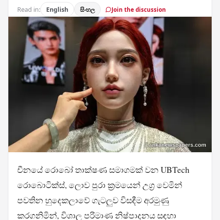
Read in:
English
සිංහල
Join the discussion
චීනයේ රොබෝ තාක්ෂණ සමාගමක් වන UBTech
රොබොටික්ස්, ලොව පුරා ක්‍රමයෙන් උග්‍ර වෙමින්
පවතින හුදෙකලාවේ ගැටලුව විසඳීම අරමුණු
කරගනිමින්, විශාල පරිමාණ නිෂ්පාදනය සඳහා