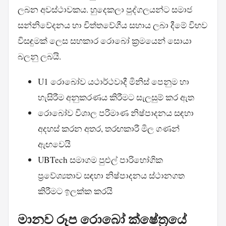
ලබන අවස්ථාවකය. හුදෙකලා පුද්ගලයන්ට සමාජ
සන්නිවේදනය හා චිත්තවේගීය සහාය ලබා දීමේ විභව
විසඳුමක් ලෙස සහකාර රොබෝ ක්‍රමයෙන් සොයා
බලනු ලබයි.
U1 රොබෝව යථාර්ථවාදී මිනිස් පෙනුම හා
හැසිරීම අනුකරණය කිරීමට සැලසුම් කර ඇත
රොබෝව විශාල පරිමාණ නිෂ්පාදනය සඳහා
අදහස් කරන අතර, තරඟකාරී මිල ගණන්
ඇඟවෙයි
UBTech සමාගම පුළුල් පාරිභෝගික
ප්‍රවේශ්‍යතාව සඳහා නිෂ්පාදනය ස්ථානගත
කිරීමට ඉලක්ක කරයි
මානව රූප රොබෝ ක්ෂේත්‍රයේ