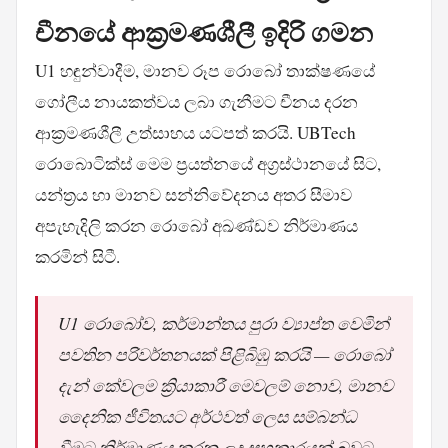
චීනයේ ආක්‍රමණශීලී ඉදිරි ගමන
U1 හඳුන්වාදීම, මානව රූප රොබෝ තාක්ෂණයේ
ගෝලීය නායකත්වය ලබා ගැනීමට චීනය දරන
ආක්‍රමණශීලී උත්සාහය යටපත් කරයි. UBTech
රොබොටික්ස් මෙම ප්‍රයත්නයේ අග්‍රස්ථානයේ සිට,
යන්ත්‍රය හා මානව සන්නිවේදනය අතර සීමාව
අපැහැදිලි කරන රොබෝ අඛණ්ඩව නිර්මාණය
කරමින් සිටී.
U1 රොබෝව, කර්මාන්තය පුරා ව්‍යාප්ත වෙමින්
පවතින පරිවර්තනයක් පිළිබිඹු කරයි — රොබෝ
දැන් කේවලම ක්‍රියාකාරී මෙවලම් නොව, මානව
දෛනික ජීවිතයට අර්ථවත් ලෙස සම්බන්ධ
වීමට නිර්මාණය කරන ලද සහකාරයන් බවට