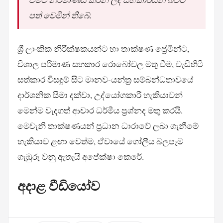
පත් වෙමින් තිබේ.
ශ්‍රී ලාංකික නිරීක්ෂකයන්ට හා තාක්ෂණ ප්‍රේමීන්ට,
විශාල පරිමාණ සහකාර රොබෝවල මතු වීම, වැඩිහිටි
සත්කාර විසඳුම් සිට මානව-යන්ත්‍ර සම්බන්ධතාවයේ
දාර්ශනික සීමා දක්වා, උද්යෝගකාරී හැකියාවන්
මෙන්ම වැදගත් ආචාර ධර්මීය ප්‍රශ්නද මතු කරයි.
මෙවැනි තාක්ෂණයන් ප්‍රධාන ධාරාවේ ලබා ගැනීමේ
හැකියාව ළඟා වෙත්ම, ඒවායේ ගෝලීය බලපෑම
ගැඹුරු වනු ඇතැයි අපේක්ෂා කෙරේ.
අදාළ වීඩියෝව