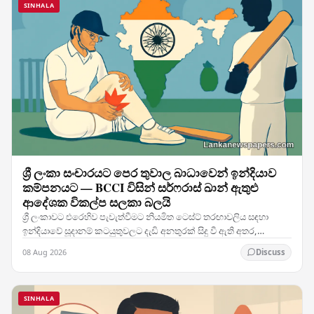
SINHALA
ශ්‍රී ලංකා සංචාරයට පෙර තුවාල බාධාවෙන් ඉන්දියාව
කම්පනයට — BCCI විසින් සර්ෆරාස් ඛාන් ඇතුළු
ආදේශක විකල්ප සලකා බලයි
ශ්‍රී ලංකාවට එරෙහිව පැවැත්වීමට නියමිත ටෙස්ට් තරඟාවලිය සඳහා
ඉන්දියාවේ සූදානම් කටයුතුවලට දැඩි අනතුරක් සිදු වී ඇති අතර,
කණ්ඩායමේ ප්‍රධාන ක්‍රීඩකයෙකුට හටගත් තුවාලය…
08 Aug 2026
Discuss
SINHALA