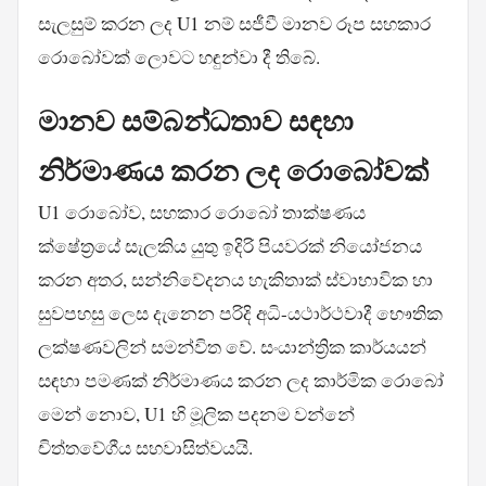
සැලසුම් කරන ලද U1 නම් සජීවී මානව රූප සහකාර
රොබෝවක් ලොවට හඳුන්වා දී තිබේ.
මානව සම්බන්ධතාව සඳහා
නිර්මාණය කරන ලද රොබෝවක්
U1 රොබෝව, සහකාර රොබෝ තාක්ෂණය
ක්ෂේත්‍රයේ සැලකිය යුතු ඉදිරි පියවරක් නියෝජනය
කරන අතර, සන්නිවේදනය හැකිතාක් ස්වාභාවික හා
සුවපහසු ලෙස දැනෙන පරිදි අධි-යථාර්ථවාදී භෞතික
ලක්ෂණවලින් සමන්විත වේ. සංයාන්ත්‍රික කාර්යයන්
සඳහා පමණක් නිර්මාණය කරන ලද කාර්මික රොබෝ
මෙන් නොව, U1 හි මූලික පදනම වන්නේ
චිත්තවේගීය සහවාසිත්වයයි.