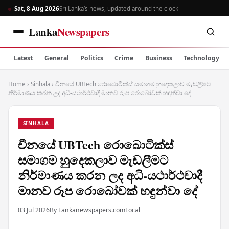
Sat, 8 Aug 2026
Sri Lanka’s news, updated around the clock
Lanka
Newspapers
Latest
General
Politics
Crime
Business
Technology
Home
›
Sinhala
›
චීනයේ UBTech රොබොටික්ස් සමාගම හුදෙකලාව මැඩලීමට
නිර්මාණය කරන ලද අධි-යථාර්ථවාදී මානව රූප රොබෝවක් හඳුන්වා දේ
SINHALA
චීනයේ UBTech රොබොටික්ස්
සමාගම හුදෙකලාව මැඩලීමට
නිර්මාණය කරන ලද අධි-යථාර්ථවාදී
මානව රූප රොබෝවක් හඳුන්වා දේ
03 Jul 2026
By Lankanewspapers.com
Local