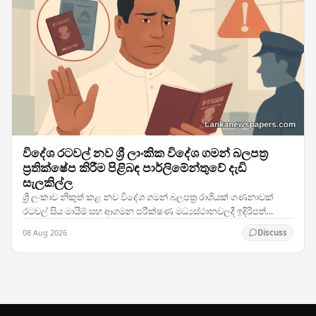
විදේශ රටවල් නව ශ්‍රී ලාංකික විදේශ ගමන් බලපත්‍ර
ප්‍රතික්ෂේප කිරීම පිළිබඳ පාර්ලිමේන්තුවේ දැඩි
සැලකිල්ල
ශ්‍රී ලංකාව නිකුත් කළ නව විදේශ ගමන් බලපත්‍ර රාශියක් ගණනාවක්
රටවල් සිය මායිම් සහ ආගමන පරීක්ෂණ මධ්‍යස්ථානවලදී ඉදිරිපත්
කිරීමේදී ප්‍රතික්ෂේප කරනු ලබන බවට වාර්තා…
08 Aug 2026
Discuss