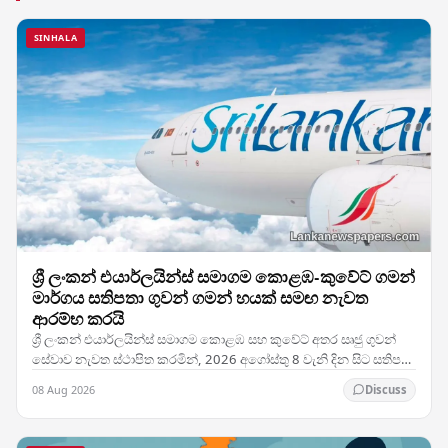
SINHALA
ශ්‍රී ලංකන් එයාර්ලයින්ස් සමාගම කොළඹ-කුවේට් ගමන්
මාර්ගය සතිපතා ගුවන් ගමන් හයක් සමඟ නැවත
ආරම්භ කරයි
ශ්‍රී ලංකන් එයාර්ලයින්ස් සමාගම කොළඹ සහ කුවේට් අතර සෘජු ගුවන්
සේවාව නැවත ස්ථාපිත කරමින්, 2026 අගෝස්තු 8 වැනි දින සිට සතිපතා
ගුවන් ගමන් හයක් සහිතව එම මාර්ගයේ…
08 Aug 2026
Discuss