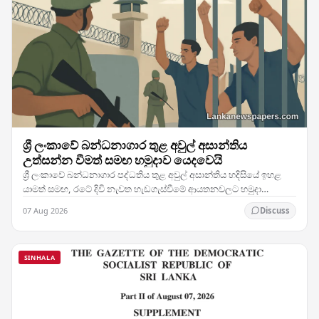
ශ්‍රී ලංකාවේ බන්ධනාගාර තුළ අවුල් අසාන්තිය
උත්සන්න වීමත් සමඟ හමුදාව යෙදවෙයි
ශ්‍රී ලංකාවේ බන්ධනාගාර පද්ධතිය තුළ අවුල් අසාන්තිය හදිසියේ ඉහළ
යාමත් සමඟ, රටේ දිවි නැවත හැඩගැස්වීමේ ආයතනවලට හමුදා
සෙබළුන් යෙදවීමට බලධාරීන් තීරණය කර ඇති බව…
07 Aug 2026
Discuss
SINHALA