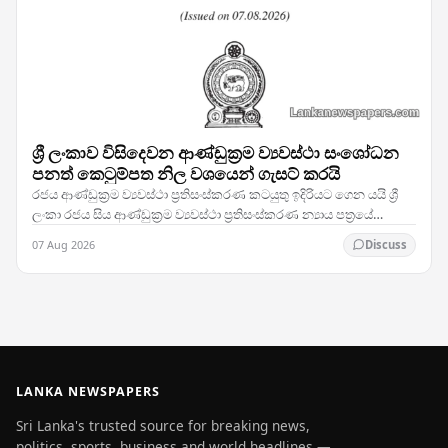
ශ්‍රී ලංකාව විසිදෙවන ආණ්ඩුක්‍රම ව්‍යවස්ථා සංශෝධන
පනත් කෙටුම්පත නිල වශයෙන් ගැසට් කරයි
රජය ආණ්ඩුක්‍රම ව්‍යවස්ථා ප්‍රතිසංස්කරණ කටයුතු ඉදිරියට ගෙන යයි ශ්‍රී
ලංකා රජය සිය ආණ්ඩුක්‍රම ව්‍යවස්ථා ප්‍රතිසංස්කරණ න්‍යාය පත්‍රයේ
තීරණාත්මක පියවරක් තබමින්,…
07 Aug 2026
Discuss
LANKA NEWSPAPERS
Sri Lanka's trusted source for breaking news,
politics, sports, business and world headlines —