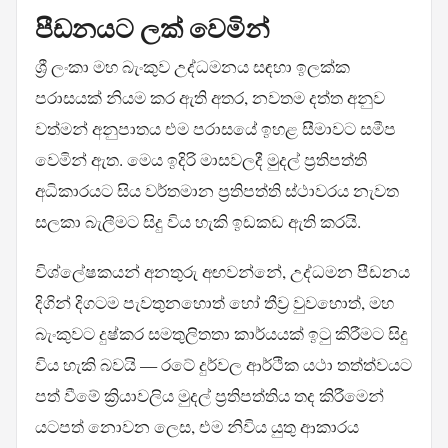
පීඩනයට ලක් වෙමින්
ශ්‍රී ලංකා මහ බැංකුව උද්ධමනය සඳහා ඉලක්ක
පරාසයක් නියම කර ඇති අතර, නවතම දත්ත අනුව
වත්මන් අනුපාතය එම පරාසයේ ඉහළ සීමාවට සමීප
වෙමින් ඇත. මෙය ඉදිරි මාසවලදී මුදල් ප්‍රතිපත්ති
අධිකාරයට සිය වර්තමාන ප්‍රතිපත්ති ස්ථාවරය නැවත
සලකා බැලීමට සිදු විය හැකි ඉඩකඩ ඇති කරයි.
විශ්ලේෂකයන් අනතුරු අඟවන්නේ, උද්ධමන පීඩනය
දිගින් දිගටම පැවතුනහොත් හෝ තීව්‍ර වුවහොත්, මහ
බැංකුවට දුෂ්කර සමතුලිතතා කාර්යයක් ඉටු කිරීමට සිදු
විය හැකි බවයි — රටේ දුර්වල ආර්ථික යථා තත්ත්වයට
පත් වීමේ ක්‍රියාවලිය මුදල් ප්‍රතිපත්තිය තද කිරීමෙන්
යටපත් නොවන ලෙස, එම නිවිය යුතු ආකාරය