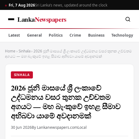
Fri, 7 Aug 2026
Sri Lanka’s news, updated around the clock
Lanka
Newspapers
Latest
General
Politics
Crime
Business
Technology
Home
›
Sinhala
›
2026 ජූනි මාසයේ ශ්‍රී ලංකාවේ උද්ධමනය වසර තුනක උච්චතම
අගයට — මහ බැංකුවේ ඉහළ සීමාව අභිබවා යාමේ අවදානමක්
SINHALA
2026 ජූනි මාසයේ ශ්‍රී ලංකාවේ
උද්ධමනය වසර තුනක උච්චතම
අගයට — මහ බැංකුවේ ඉහළ සීමාව
අභිබවා යාමේ අවදානමක්
30 Jun 2026
By Lankanewspapers.com
Local