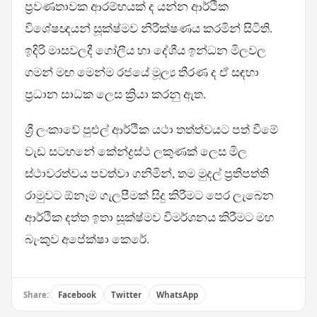
ප්‍රවණතාවක ආරම්භයක් ද යන්න ආර්ථික
විශේෂඥයන් සූක්ෂ්මව නිරීක්ෂණය කරමින් සිටිති.
ඉදිරි මාසවලදී ගෝලීය හා දේශීය ඉන්ධන මිලවල
ගමන් මඟ මෙන්ම රජයේ මූල්‍ය තීරණ ද ඒ සඳහා
ප්‍රධාන සාධක ලෙස ක්‍රියා කරනු ඇත.
ශ්‍රී ලංකාවේ පුළුල් ආර්ථික යථා තත්ත්වයට පත් වීමේ
වැඩ සටහනේ කේන්ද්‍රස්ථ ලකුණක් ලෙස මිල
ස්ථාවරත්වය පවත්වා ගනිමින්, තම මුදල් ප්‍රතිපත්ති
රාමුවට ඕනෑම ගැලපීමක් සිදු කිරීමට පෙර ලැබෙන
ආර්ථික දත්ත ඉතා සූක්ෂ්මව විමර්ශනය කිරීමට මහ
බැංකුව අපේක්ෂා කෙරේ.
Share:
Facebook
Twitter
WhatsApp