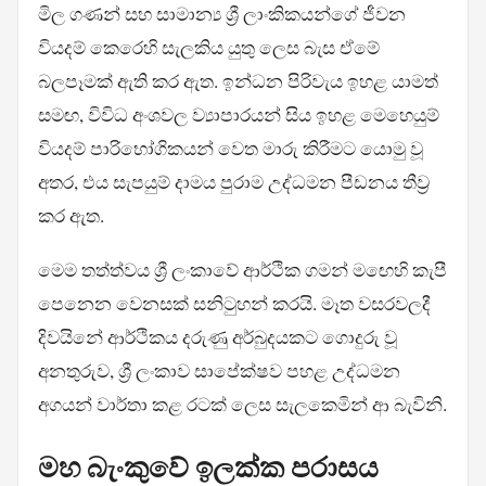
මිල ගණන් සහ සාමාන්‍ය ශ්‍රී ලාංකිකයන්ගේ ජීවන
වියදම් කෙරෙහි සැලකිය යුතු ලෙස බැස ඒමේ
බලපෑමක් ඇති කර ඇත. ඉන්ධන පිරිවැය ඉහළ යාමත්
සමඟ, විවිධ අංශවල ව්‍යාපාරයන් සිය ඉහළ මෙහෙයුම්
වියදම් පාරිභෝගිකයන් වෙත මාරු කිරීමට යොමු වූ
අතර, එය සැපයුම් දාමය පුරාම උද්ධමන පීඩනය තීව්‍ර
කර ඇත.
මෙම තත්ත්වය ශ්‍රී ලංකාවේ ආර්ථික ගමන් මඟෙහි කැපී
පෙනෙන වෙනසක් සනිටුහන් කරයි. මෑත වසරවලදී
දිවයිනේ ආර්ථිකය දරුණු අර්බුදයකට ගොදුරු වූ
අනතුරුව, ශ්‍රී ලංකාව සාපේක්ෂව පහළ උද්ධමන
අගයන් වාර්තා කළ රටක් ලෙස සැලකෙමින් ආ බැවිනි.
මහ බැංකුවේ ඉලක්ක පරාසය