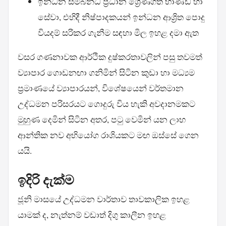
ඉන්ධන සම්බන්ධ ප්‍රධාන ශ්‍රේණිගත භාණ්ඩ හා
සේවා, එහිදී නිෂ්පාදකයන් ඉන්ධන ආශ්‍රිත පොදු
වියදම් සරිකර ගැනීම සඳහා මිල ඉහළ දමා ඇත
වසර ගණනාවක ආර්ථික දුෂ්කරතාවලින් පසු තවමත්
ව්‍යාපාර ගොඩනඟා ගනිමින් සිටින කුඩා හා මධ්‍යම
ප්‍රමාණයේ ව්‍යාපාරයන්, විශේෂයෙන් වර්තමාන
උද්ධමන පරිසරයට ගොදුරු විය හැකි අවදානමකට
මුහුණ දෙමින් සිටින අතර, පටු වෙමින් යන ලාභ
ආන්තික නව අභියෝග රාශියකට මඟ ඔස්සේ ගෙන
යයි.
ඉදිරි දැක්ම
ජූනි මාසයේ උද්ධමන වාර්තාව තාවකාලික ඉහළ
යාමක් ද, නැත්නම් වඩාත් දිගු කාලීන ඉහළ