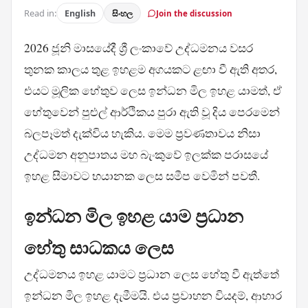
Read in:
English
සිංහල
Join the discussion
2026 ජූනි මාසයේදී ශ්‍රී ලංකාවේ උද්ධමනය වසර
තුනක කාලය තුළ ඉහළම අගයකට ළඟා වී ඇති අතර,
එයට මූලික හේතුව ලෙස ඉන්ධන මිල ඉහළ යාමත්, ඒ
හේතුවෙන් පුළුල් ආර්ථිකය පුරා ඇති වූ දිය පෙරමෙන්
බලපෑමත් දැක්විය හැකිය. මෙම ප්‍රවණතාවය නිසා
උද්ධමන අනුපාතය මහ බැංකුවේ ඉලක්ක පරාසයේ
ඉහළ සීමාවට භයානක ලෙස සමීප වෙමින් පවතී.
ඉන්ධන මිල ඉහළ යාම ප්‍රධාන
හේතු සාධකය ලෙස
උද්ධමනය ඉහළ යාමට ප්‍රධාන ලෙස හේතු වී ඇත්තේ
ඉන්ධන මිල ඉහළ දැමීමයි. එය ප්‍රවාහන වියදම්, ආහාර