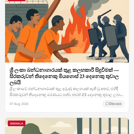
ශ්‍රී ලංකා බන්ධනාගාරයක් තුළ කලහකාරී සිදුවීමක් —
සිරකරුවන් තිදෙනෙකු මියගොස් 23 දෙනෙකු තුවාල
ලබයි
ශ්‍රී ලංකාවේ බන්ධනාගාරයක් තුළ දරුණු කලහයක් ඇති වූ අතර, එහිදී
සිරකරුවන් තිදෙනෙකු මරණයට පත්ව තවත් 23 දෙනෙකු තුවාල ලබා
ඇති මෙම සිදුවීම රටේ බන්ධනාගාර ක්‍රමය පිළිබඳ…
07 Aug 2026
Discuss
SINHALA