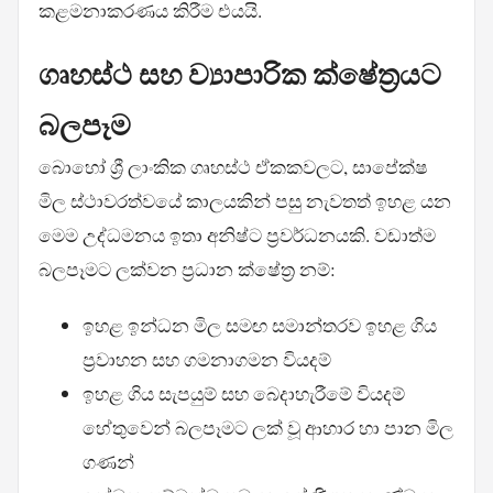
කළමනාකරණය කිරීම එයයි.
ගෘහස්ථ සහ ව්‍යාපාරික ක්ෂේත්‍රයට
බලපෑම
බොහෝ ශ්‍රී ලාංකික ගෘහස්ථ ඒකකවලට, සාපේක්ෂ
මිල ස්ථාවරත්වයේ කාලයකින් පසු නැවතත් ඉහළ යන
මෙම උද්ධමනය ඉතා අනිෂ්ට ප්‍රවර්ධනයකි. වඩාත්ම
බලපෑමට ලක්වන ප්‍රධාන ක්ෂේත්‍ර නම්:
ඉහළ ඉන්ධන මිල සමඟ සමාන්තරව ඉහළ ගිය
ප්‍රවාහන සහ ගමනාගමන වියදම්
ඉහළ ගිය සැපයුම් සහ බෙදාහැරීමේ වියදම්
හේතුවෙන් බලපෑමට ලක් වූ ආහාර හා පාන මිල
ගණන්