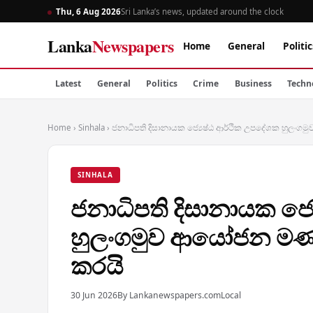
Thu, 6 Aug 2026
Sri Lanka’s news, updated around the clock
Lanka
Newspapers
Home
General
Politic
Latest
General
Politics
Crime
Business
Techn
Home
›
Sinhala
›
ජනාධිපති දිසානායක ජ්‍යෙෂ්ඨ ආර්ථික උපදේශක හුලං
SINHALA
ජනාධිපති දිසානායක ජ්
හුලංගමුව ආයෝජන මණ්
කරයි
30 Jun 2026
By Lankanewspapers.com
Local