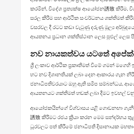
කරමින්, විදේශ ප්‍රත්‍යක්ෂ ආයෝජන誘致 කිරීම, විශ
සරල කිරීම සහ ආර්ථික සංවර්ධනය ශක්තිමත් කිරී
වසරවල දී රටට කඩා වැටුණු දරුණු මූල්‍ය අර්බුදයෙ
ආයතනය ප්‍රධාන ශක්තිස්ථාන ලෙස පුළුල් ලෙස ප
නව නායකත්වය යටතේ අපේක්
ශ්‍රී ලංකාව ආර්ථික ප්‍රකෘතිමත් වීමේ ගමන් මගෙ
හට නව දිශානතියක් ලබා දෙන ආකාරය ගැන නිරී
ජනාධිපතිවරයාට ඔහු ඇති සමීප සම්බන්ධය, ආයෝජන
ආයතනයට ශක්තිමත් හඬක් ලබා දීමට ඉවහල් වන
ආයෝජකයින්ගේ විශ්වාසය යළි ගොඩනඟා ගැනීමට හා
誘致 කිරීමට රජය ක්‍රියා කරන මෙම සන්දර්භය තුළ, 
ධූරවලට පත් කිරීමේ ජනාධිපති දිසානායක මහතාගේ