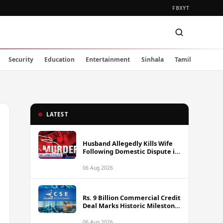
FB
X
YT
Security
Education
Entertainment
Sinhala
Tamil
LATEST
Husband Allegedly Kills Wife
Following Domestic Dispute in
Ambakote
06 Aug 2026
Rs. 9 Billion Commercial Credit
Deal Marks Historic Milestone
on Colombo Stock Exchange
06 Aug 2026