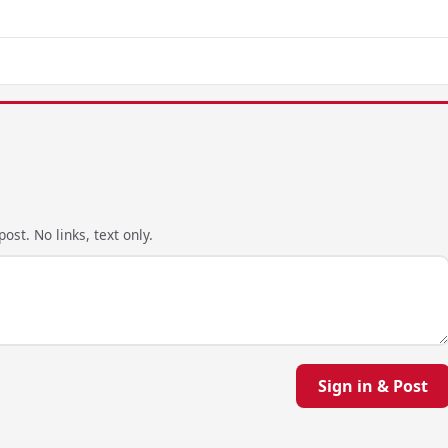
ost. No links, text only.
Sign in & Post