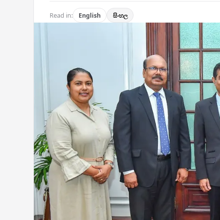
Read in:
English
සිංහල