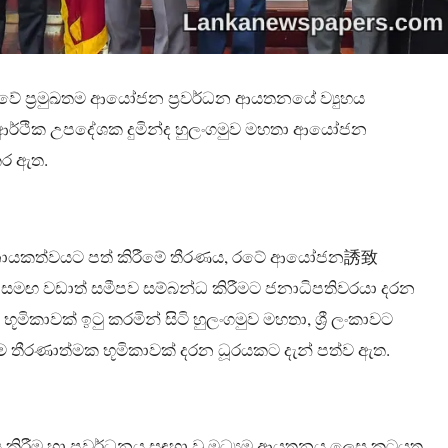
කාවේ ප්‍රමුඛතම ආයෝජන ප්‍රවර්ධන ආයතනයේ ව්‍යුහය
ෂ්ඨ ආර්ථික උපදේශක දුමින්ද හුලංගමුව මහතා ආයෝජන
කර ඇත.
ි නායකත්වයට පත් කිරීමේ තීරණය, රටේ ආයෝජන誘致
ත්‍රය සමඟ වඩාත් සමීපව සම්බන්ධ කිරීමට ජනාධිපතිවරයා දරන
ිකාවක් ඉටු කරමින් සිටි හුලංගමුව මහතා, ශ්‍රී ලංකාවට
 තීරණාත්මක භූමිකාවක් දරන ධූරයකට දැන් පත්ව ඇත.
රීම හා ප්‍රවර්ධනය සඳහා වූ මධ්‍යම ආයතනය ලෙස කටයුතු