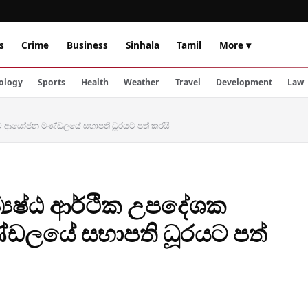
s
Crime
Business
Sinhala
Tamil
More ▾
ology
Sports
Health
Weather
Travel
Development
Law
ගමුව ආයෝජන මණ්ඩලයේ සභාපති ධූරයට පත් කරයි
‍යෙෂ්ඨ ආර්ථික උපදේශක
ඩලයේ සභාපති ධූරයට පත්