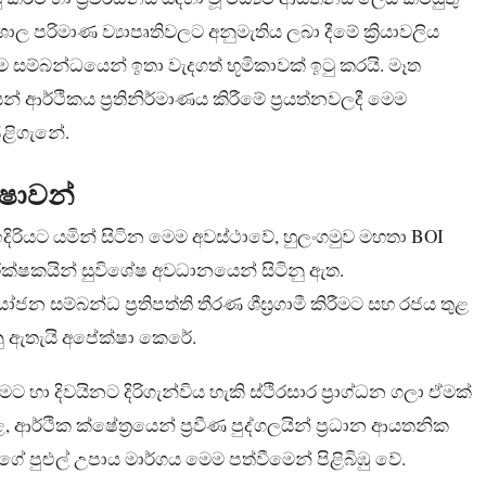
ාල පරිමාණ ව්‍යාපෘතිවලට අනුමැතිය ලබා දීමේ ක්‍රියාවලිය
ම සම්බන්ධයෙන් ඉතා වැදගත් භූමිකාවක් ඉටු කරයි. මෑත
න් ආර්ථිකය ප්‍රතිනිර්මාණය කිරීමේ ප්‍රයත්නවලදී මෙම
ිළිගැනේ.
ෂාවන්
හි ඉදිරියට යමින් සිටින මෙම අවස්ථාවේ, හුලංගමුව මහතා BOI
ක්ෂකයින් සුවිශේෂ අවධානයෙන් සිටිනු ඇත.
 සම්බන්ධ ප්‍රතිපත්ති තීරණ ශීඝ්‍රගාමී කිරීමට සහ රජය තුළ
ු ඇතැයි අපේක්ෂා කෙරේ.
 දිවයිනට දිරිගැන්විය හැකි ස්ථිරසාර ප්‍රාග්ධන ගලා ඒමක්
ආර්ථික ක්ෂේත්‍රයෙන් ප්‍රවීණ පුද්ගලයින් ප්‍රධාන ආයතනික
 පුළුල් උපාය මාර්ගය මෙම පත්වීමෙන් පිළිබිඹු වේ.