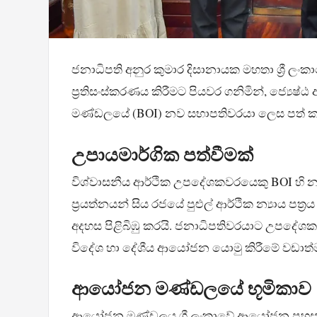
ජනාධිපති අනුර කුමාර දිසානායක මහතා ශ්‍රී ලං
ප්‍රතිසංස්කරණය කිරීමට පියවර ගනිමින්, ජ්‍යෙ
මණ්ඩලයේ (BOI) නව සභාපතිවරයා ලෙස පත් 
උපායමාර්ගික පත්වීමක්
විශ්වාසනීය ආර්ථික උපදේශකවරයෙකු BOI හ
ප්‍රයත්නයන් සිය රජයේ පුළුල් ආර්ථික න්‍යාය ප
අදහස පිළිබිඹු කරයි. ජනාධිපතිවරයාට උපදේශක භූම
විදේශ හා දේශීය ආයෝජන යොමු කිරීමේ වඩාත්ම
ආයෝජන මණ්ඩලයේ භූමිකාව
ආයෝජන මණ්ඩලය ශ්‍රී ලංකාවේ ආයෝජන පහසු කි