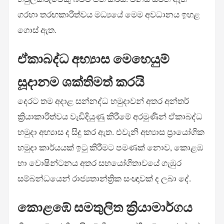
ගරහා තරඟකාරිත්වය මධ්‍යයේ මෙම අවධානය ඉහළ
ගොස් ඇත.
ඒකාබද්ධ අභ්‍යාස මෙහෙයුම්
සූදානම ශක්තිමත් කරයි
දෙරට තම අදාළ සන්නද්ධ හමුදාවන් අතර අන්තර්
ක්‍රියාකාරිත්වය වැඩිදියුණු කිරීමේ අරමුණින් ඒකාබද්ධ
හමුදා අභ්‍යාස ද සිදු කර ඇත. එවැනි අභ්‍යාස ප්‍රායෝගික
හමුදා කාර්යයක් ඉටු කිරීමට පමණක් නොව, කොළඹ
හා වොෂින්ටනය අතර සහයෝගිතාවයේ ගැඹුර
සම්බන්ධයෙන් රාජ්‍යතාන්ත්‍රික සංඥාවක් ද ලබා දේ.
කොළඹේ සමතුලිත ක්‍රියාමාර්ගය