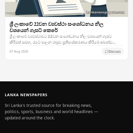
ශ්‍රී ලංකාවේ 22වන ව්‍යවස්ථා සංශෝධනය නිල
වශයෙන් ගැසට් කෙරේ
ශ්‍රී ලංකාවේ ව්‍යවස්ථාවට 22වන සංශෝධනය නිල වශයෙන් ගැසට්
කිරීමත් සමඟ, රටේ පාලන රාමුව ප්‍රතිසංස්කරණය කිරීමේ අඛණ්ඩ
ප්‍රයත්නයන්හි ඉතා වැදගත් සන්ධිස්ථානයක් සනිටුහන්…
07 Aug 2026
Discuss
LANKA NEWSPAPERS
Sri Lanka's trusted source for breaking news,
politics, sports, business and world headlines —
updated around the clock.