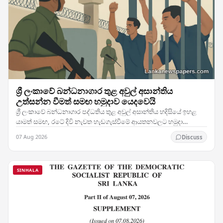
ශ්‍රී ලංකාවේ බන්ධනාගාර තුළ අවුල් අසාන්තිය
උත්සන්න වීමත් සමඟ හමුදාව යෙදවෙයි
ශ්‍රී ලංකාවේ බන්ධනාගාර පද්ධතිය තුළ අවුල් අසාන්තිය හදිසියේ ඉහළ
යාමත් සමඟ, රටේ දිවි නැවත හැඩගැස්වීමේ ආයතනවලට හමුදා
සෙබළුන් යෙදවීමට බලධාරීන් තීරණය කර ඇති බව…
07 Aug 2026
Discuss
SINHALA