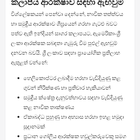
කලාපීය ආරක්ෂාව සඳහා ඇඟවුම්
විශ්ලේෂකයන් පෙන්වා දෙන්නේ, නාවික තත්ත්වය
හා සමුද්‍රීය ආරක්ෂාව ශීඝ්‍රයෙන් ගරහා ගැටළු බවට
පත්ව ඇති ඉන්දියන් සාගර කලාපයට, ඇමෙරිකා-ශ්‍රී
ලංකා ආරක්ෂක සබඳතා ගැඹුරු වීම පුළුල් ඇඟවුම්
දනවන බවයි. ශ්‍රී ලංකාව සඳහා ප්‍රායෝගික ප්‍රතිලාභ
ඇතුළත් වන්නේ:
හෙලිකොප්ටර ලබාදීම හරහා වැඩිදියුණු කළ
ගුවන් නිරීක්ෂණ හා ප්‍රතිචාර හැකියාවන්
සමුද්‍රීය ක්ෂේත්‍ර දැනුවත්භාවය සඳහා වැඩිදියුණු
කළ නාවික තාක්ෂණය
ඒකාබද්ධ පුහුණු හා අභ්‍යාස හරහා ඉහළ හමුදා
සූදානමක්
ප්‍රධාන ගෝලීය ආරක්ෂක හවුල්කරුවෙකු සමග