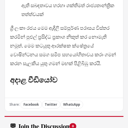
ඇති සබඳතාවය හරහා ශක්තිමත් රාජ්‍යතාන්ත්‍රික
තත්ත්වයක්
ශ්‍රී ලංකා රජය මෙම ඇඳිලි සම්පූර්ණ පරාසය විස්තර
කරමින් පුළුල් ප්‍රසිද්ධ ප්‍රකාශ නිකුත් කර නොමැති
නමුත්, මෙම කටයුතු ආරක්ෂක ක්ෂේත්‍රයේ
වොෂින්ටනය සමග සමීප සහයෝගිතාවය කරා ගමන්
කරන සැලකිය යුතු ගමන් මඟක් පිළිබිඹු කරයි.
අදාළ වීඩියෝව
Share:
Facebook
Twitter
WhatsApp
💬 Join the Discussion
0