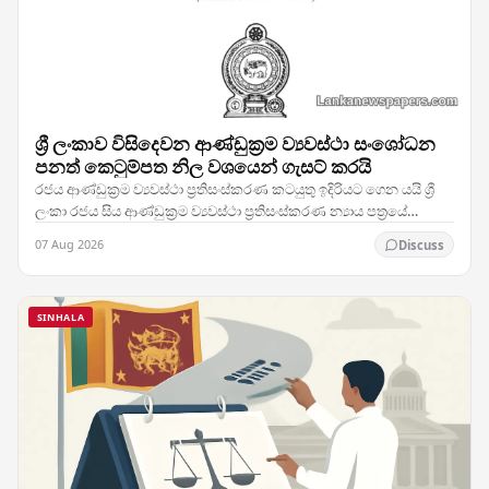
ශ්‍රී ලංකාව විසිදෙවන ආණ්ඩුක්‍රම ව්‍යවස්ථා සංශෝධන
පනත් කෙටුම්පත නිල වශයෙන් ගැසට් කරයි
රජය ආණ්ඩුක්‍රම ව්‍යවස්ථා ප්‍රතිසංස්කරණ කටයුතු ඉදිරියට ගෙන යයි ශ්‍රී
ලංකා රජය සිය ආණ්ඩුක්‍රම ව්‍යවස්ථා ප්‍රතිසංස්කරණ න්‍යාය පත්‍රයේ
තීරණාත්මක පියවරක් තබමින්,…
07 Aug 2026
Discuss
SINHALA