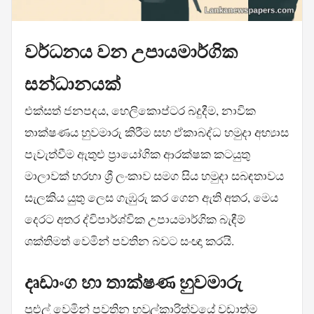
වර්ධනය වන උපායමාර්ගික
සන්ධානයක්
එක්සත් ජනපදය, හෙලිකොප්ටර බදුදීම, නාවික
තාක්ෂණය හුවමාරු කිරීම සහ ඒකාබද්ධ හමුදා අභ්‍යාස
පැවැත්වීම ඇතුළු ප්‍රායෝගික ආරක්ෂක කටයුතු
මාලාවක් හරහා ශ්‍රී ලංකාව සමග සිය හමුදා සබඳතාවය
සැලකිය යුතු ලෙස ගැඹුරු කර ගෙන ඇති අතර, මෙය
දෙරට අතර ද්විපාර්ශ්වික උපායමාර්ගික බැඳීම්
ශක්තිමත් වෙමින් පවතින බවට සංඥා කරයි.
දෘඩාංග හා තාක්ෂණ හුවමාරු
පුළුල් වෙමින් පවතින හවුල්කාරිත්වයේ වඩාත්ම