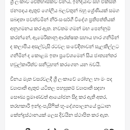
ශ්‍රී ලංකාව ඓතිහාසිකව චීනය, ඉන්දියාව සහ එක්සත්
ජනපදය ඇතුළු ගෝලීය බලවතුන් බහු ශ්‍රේණියක් සමග
සබඳතා පවත්වමින් නිර්-සංසර්ගී විදේශ ප්‍රතිපත්තියක්
අනුගමනය කර ඇත. නවතම ගමන් මඟ පෙන්නුම්
කරන්නේ, ඇමෙරිකානු ආරක්ෂක සහාය භාර ගනිමින්
ද කලාපීය අසල්වැසි රටවල සංවේදීතාවන් සැලකිල්ලට
ගනිමින් ද කොළඹ ඉතා ප්‍රවේශමෙන් සිය ජාත්‍යන්තර
හවුල්කාරිත්ව සනිටුහන් කරගෙන යන බවයි.
චීනය මෑත වසරවලදී ශ්‍රී ලංකාවේ රෝහල හා මං පද
ව්‍යාපෘති ඇතුළු යටිතල පහසුකම් ව්‍යාපෘති සඳහා
සෞඛ්‍ය ප්‍රමාණවත් ආයෝජන සිදු කර ඇති අතර,
තරඟකාරී ඉන්දු-පැසිෆික් භූ-දේශපාලනයේ ප්‍රධාන
කේන්ද්‍රස්ථානයක් ලෙස දිවයින ස්ථාපිත කර ඇත.