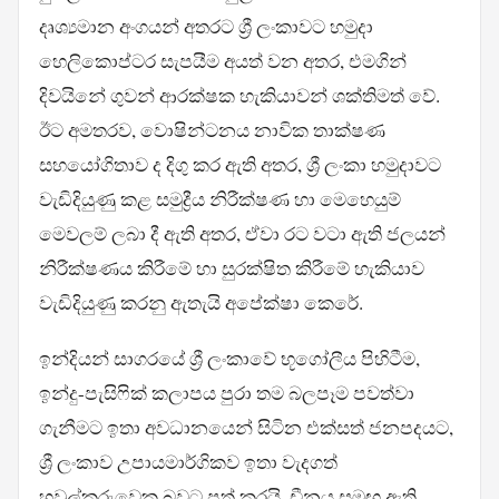
දෘශ්‍යමාන අංගයන් අතරට ශ්‍රී ලංකාවට හමුදා
හෙලිකොප්ටර සැපයීම අයත් වන අතර, එමගින්
දිවයිනේ ගුවන් ආරක්ෂක හැකියාවන් ශක්තිමත් වේ.
ඊට අමතරව, වොෂින්ටනය නාවික තාක්ෂණ
සහයෝගිතාව ද දිගු කර ඇති අතර, ශ්‍රී ලංකා හමුදාවට
වැඩිදියුණු කළ සමුද්‍රීය නිරීක්ෂණ හා මෙහෙයුම්
මෙවලම් ලබා දී ඇති අතර, ඒවා රට වටා ඇති ජලයන්
නිරීක්ෂණය කිරීමේ හා සුරක්ෂිත කිරීමේ හැකියාව
වැඩිදියුණු කරනු ඇතැයි අපේක්ෂා කෙරේ.
ඉන්දියන් සාගරයේ ශ්‍රී ලංකාවේ භූගෝලීය පිහිටීම,
ඉන්දු-පැසිෆික් කලාපය පුරා තම බලපෑම පවත්වා
ගැනීමට ඉතා අවධානයෙන් සිටින එක්සත් ජනපදයට,
ශ්‍රී ලංකාව උපායමාර්ගිකව ඉතා වැදගත්
හවුල්කරුවෙකු බවට පත් කරයි. චීනය සමඟ ඇති