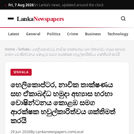
Fri, 7 Aug 2026
Sri Lanka’s news, updated around the clock
Lanka
Newspapers
Latest
General
Politics
Crime
Business
Technology
Home
›
Sinhala
›
හෙලිකොප්ටර, නාවික තාක්ෂණය සහ ඒකාබද්ධ හමුදා අභ්‍යාස
හරහා වොෂින්ටනය කොළඹ සමග ආරක්ෂක හවුල්කාරිත්වය ශක්තිමත් කරයි
SINHALA
හෙලිකොප්ටර, නාවික තාක්ෂණය
සහ ඒකාබද්ධ හමුදා අභ්‍යාස හරහා
වොෂින්ටනය කොළඹ සමග
ආරක්ෂක හවුල්කාරිත්වය ශක්තිමත්
කරයි
29 Jun 2026
By Lankanewspapers.com
Local