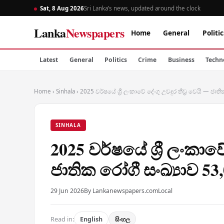
Sat, 8 Aug 2026
Sri Lanka’s news, updated around the clock
Lanka
Newspapers
Home
General
Politic
Latest
General
Politics
Crime
Business
Techn
Home
›
Sinhala
›
2025 වර්ෂයේ ශ්‍රී ලංකාවේ දේංගු උවදුර තීව්‍ර වෙයි — ජා
SINHALA
2025 වර්ෂයේ ශ්‍රී ලංකාවේ
ජාතික රෝගී සංඛ්‍යාව 53
29 Jun 2026
By Lankanewspapers.com
Local
Read in:
English
සිංහල