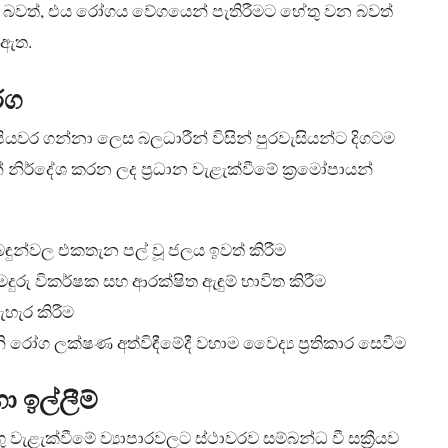
 වන බවත්, එය රෝගය වේගයෙන් පැතිරීමට හේතු වන බවත්
 ඇත.
්ග
පියවර ගන්නා ලෙස බලධාරීන් විසින් පුරවැසියන්ට දිගටම
් නිර්දේශ කරන ලද ප්‍රධාන වැළැක්වීමේ ක්‍රමෝපායන්
බඳුන්වල එකතැන පල් වූ ජලය ඉවත් කිරීම
දුරු විකර්ෂක සහ ආරක්ෂිත ඇඳුම් භාවිත කිරීම
බැහැර කිරීම
රෝග ලක්ෂණ අත්විඳීමේදී වහාම වෛද්‍ය ප්‍රතිකාර සෙවීම
හා ඉල්ලීම්
ු වැළැක්වීමේ ව්‍යාපාරවලට ස්ථාවරව සම්බන්ධ වී සක්‍රීයව