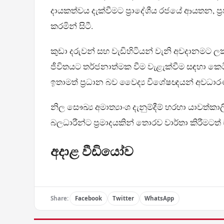
දායකත්වය දැක්වීමට ප්‍රාදේශීය රජයේ ආයතන, ප්‍
කරමින් සිටී.
කුඩා දරුවන් සහ වැඩිහිටියන් වැනි අවදානමට ල
ජීවිතයට තර්ජනාත්මක වීම වැළැක්වීම සඳහා කෙට
ඉතාමත් ප්‍රධාන බව වෛද්‍ය විශේෂඥයන් අවධා
නිල සෞඛ්‍ය අමාත්‍යාංශ දැනුම්දීම් හරහා යාවත්කාල
බලධාරීන්ට ප්‍රමාදයකින් තොරව වාර්තා කිරීමටත
අදාළ වීඩියෝව
Share:
Facebook
Twitter
WhatsApp