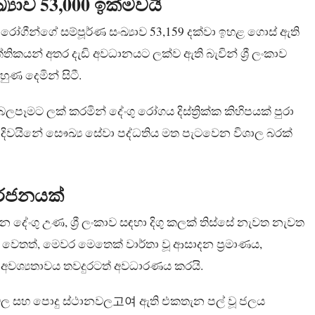
්‍යාව 53,000 ඉක්මවයි
ණ රෝගීන්ගේ සම්පූර්ණ සංඛ්‍යාව 53,159 දක්වා ඉහළ ගොස් ඇති
තිකයන් අතර දැඩි අවධානයට ලක්ව ඇති බැවින් ශ්‍රී ලංකාව
 දෙමින් සිටී.
 බලපෑමට ලක් කරමින් දේංගු රෝගය දිස්ත්‍රික්ක කිහිපයක් පුරා
න දිවයිනේ සෞඛ්‍ය සේවා පද්ධතිය මත පැටවෙන විශාල බරක්
ර්ජනයක්
 දේංගු උණ, ශ්‍රී ලංකාව සඳහා දිගු කලක් තිස්සේ නැවත නැවත
තත්, මෙවර මෙතෙක් වාර්තා වූ ආසාදන ප්‍රමාණය,
 අවශ්‍යතාවය තවදුරටත් අවධාරණය කරයි.
ථානවල සහ පොදු ස්ථානවල고여 ඇති එකතැන පල් වූ ජලය