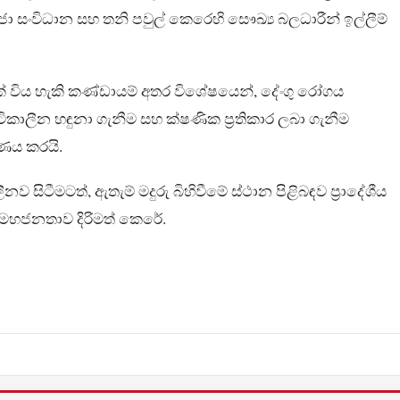
රජා සංවිධාන සහ තනි පවුල් කෙරෙහි සෞඛ්‍ය බලධාරීන් ඉල්ලීම්
ක් විය හැකි කණ්ඩායම් අතර විශේෂයෙන්, දේංගු රෝගය
ිකාලීන හඳුනා ගැනීම සහ ක්ෂණික ප්‍රතිකාර ලබා ගැනීම
රණය කරයි.
ීනව සිටීමටත්, ඇතැම් මදුරු බිහිවීමේ ස්ථාන පිළිබඳව ප්‍රාදේශීය
් මහජනතාව දිරිමත් කෙරේ.