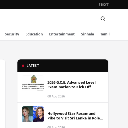
FB
X
YT
Security
Education
Entertainment
Sinhala
Tamil
LATEST
2026 G.C.E. Advanced Level
Examination to Kick Off
Monday Across Sri Lanka
08 Aug 2026
Hollywood Star Rosamund
Pike to Visit Sri Lanka in Role
as Landmine Awareness
Ambassador
08 Aug 2026