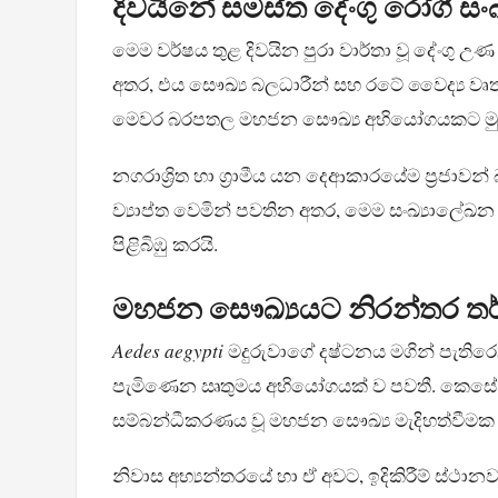
දිවයිනේ සමස්ත දේංගු රෝගී සංඛ
මෙම වර්ෂය තුළ දිවයින පුරා වාර්තා වූ දේංගු උ
අතර, එය සෞඛ්‍ය බලධාරීන් සහ රටේ වෛද්‍ය වෘත්
මෙවර බරපතල මහජන සෞඛ්‍ය අභියෝගයකට මුහුණ
නගරාශ්‍රිත හා ග්‍රාමීය යන දෙආකාරයේම ප්‍රජාවන්
ව්‍යාප්ත වෙමින් පවතින අතර, මෙම සංඛ්‍යාලේඛ
පිළිබිඹු කරයි.
මහජන සෞඛ්‍යයට නිරන්තර ත
Aedes aegypti
මදුරුවාගේ දෂ්ටනය මගින් පැතිරෙන
පැමිණෙන ඍතුමය අභියෝගයක් ව පවතී. කෙසේ වෙ
සම්බන්ධීකරණය වූ මහජන සෞඛ්‍ය මැදිහත්වීමක
නිවාස අභ්‍යන්තරයේ හා ඒ අවට, ඉදිකිරීම් ස්