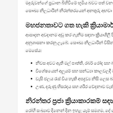
මදුරුවන්ගේ ප්‍රධාන බිහිවීමේ භූමිය බවට පත්
සෞඛ්‍ය නිලධාරීන් නිරන්තරයෙන් අනතුරු අඟවා
මහජනතාවට ගත හැකි ක්‍රියාමාර
ආසාදන අවදානම අඩු කර ගැනීම සඳහා ක්‍රියාශීලී 
අනුශාසනා කරනු ලැබේ. සෞඛ්‍ය නිලධාරීන් විසින
මෙසේය:
නිවස අවට ඇති මල් පාත්ති, රබර් රෝද සහ 
විශේෂයෙන් අලුයම් සහ සන්ධ්‍යා කාලවලදී ම
වැසි ජලය රැස් විය හැකි අපද්‍රව්‍ය නිසි ලෙස 
උණ, දරුණු හිසරදය සහ ශරීර වේදනාව වැනි 
නිරන්තර ප්‍රජා ක්‍රියාකාරකම් සඳ
රෝගී සංඛ්‍යාව දිනෙන් දින ඉහළ යෑම් සමගම, දේංග