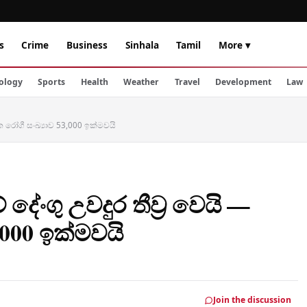
s
Crime
Business
Sinhala
Tamil
More ▾
ology
Sports
Health
Weather
Travel
Development
Law
තික රෝගී සංඛ්‍යාව 53,000 ඉක්මවයි
 දේංගු උවදුර තීව්‍ර වෙයි —
,000 ඉක්මවයි
Join the discussion