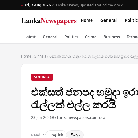
Fri, 7 Aug 2026
Sri Lanka’s news, updated around the clock
Lanka
Newspapers
Home
General
Politic
Latest
General
Politics
Crime
Business
Techn
Home
›
Sinhala
›
එක්සත් ජනපද හමුදා ඉරාන ඉලක්ක වෙත නව ප්‍රහාර රැල්
SINHALA
එක්සත් ජනපද හමුදා ඉර
රැල්ලක් එල්ල කරයි
28 Jun 2026
By Lankanewspapers.com
Local
Read in:
English
සිංහල