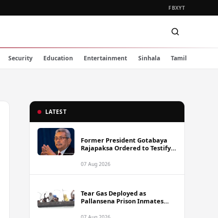
FB
X
YT
Security
Education
Entertainment
Sinhala
Tamil
LATEST
Former President Gotabaya
Rajapaksa Ordered to Testify
via Video Link in Lalith-Kugan
Case
07 Aug 2026
Tear Gas Deployed as
Pallansena Prison Inmates
Take Protest to Rooftop
07 Aug 2026