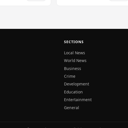
ත්වය මැඩපැවැත්වීම…
ඇති අතර, තත්ත්වය…
SECTIONS
Local News
World News
Business
Crime
Development
Education
Entertainment
General