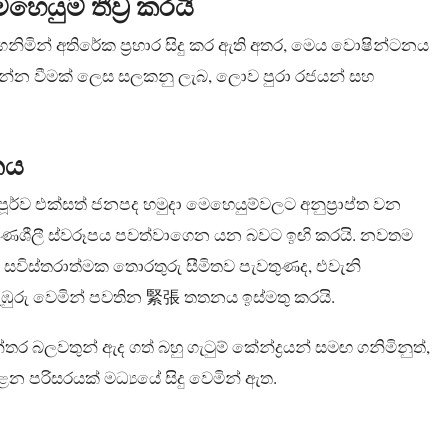
යුම් තීව්‍ර කරයි
ිමින් අතිරේක ප්‍රහාර සිදු කර ඇති අතර, මෙය වොෂින්ටනය
න්න වීමක් ලෙස සලකනු ලැබ, ලොව පුරා රජයන් සහ
නය
ූර්ව එක්සත් ජනපද හමුදා මෙහෙයුම්වලට අනුප්‍රාප්ත වන
‍රමණශීලී ස්වරූපය පවත්වාගෙන යන බවට ඉඟි කරයි. නවතම
ධ සවිස්තරාත්මක තොරතුරු සීමිතව පැවතුණද, එවැනි
ගැඹුරු වෙමින් පවතින 緊張 තතනය ඉස්මතු කරයි.
ර බලවතුන් ඇද ගත් බහු ගැටුම් කේන්ද්‍රයන් සමඟ ගනිමිනුත්,
 පරිසරයක් මධ්‍යයේ සිදු වෙමින් ඇත.