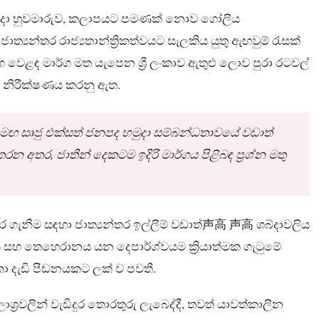
හමුදා හුවමාරුව, කලාපයට පමණක් නොව ගෝලීය
යන්තර රාජ්‍යතාන්ත්‍රිකත්වයට සැලකිය යුතු ඇඟවුම් රැසක්
ෙළඳ මාර්ග මත යැපෙන ශ්‍රී ලංකාව ඇතුළු ලොව පුරා රටවල්
ය නිරීක්ෂණය කරනු ඇත.
මඟ සෘජු එක්සත් ජනපද හමුදා සම්බන්ධතාවයේ වඩාත්
න අතර, ජාතීන් දෙකටම ඉදිරි මාර්ගය පිළිබඳ ප්‍රශ්න මතු
 ගැනීම සඳහා ජාත්‍යන්තර ඉල්ලීම් වඩාත්声高 声高 ශබ්දාවලිය
සහ තෙහෙරානය යන දෙපාර්ශ්වයම ක්‍රියාත්මක ගැටුමේ
ාලිකා දැඩි පීඩනයකට ලක් ව පවතී.
ශ්‍රවලින් වැඩිදුර තොරතුරු ලැබෙද්දී, තවත් යාවත්කාලීන