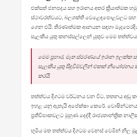
එක්සත් ජනපදය සහ ඉරානය අතර ක්‍රියාත්මක 
ස්ථාවරත්වයට, බලශක්ති වෙළෙඳපොළවලට සහ ජාත්‍
ගෙන එයි. තීරණාත්මක ආනයන සඳහා මැදපෙරදිග ව
සැලකිය යුතු කනස්සල්ලෙන් යුතුව මෙම තත්ත්ව
මෙම ප්‍රහාර, මෑත ස්මරණයේ ඉරාන ඉලක්ක ස
සැලකිය යුතු සිදුවීම්වලින් එකක් නියෝජනය කර
කරයි.
තත්ත්වය දිගටම වර්ධනය වන විට, තතනය අඩු කර
ඉහළ යනු ඇතැයි අපේක්ෂා කෙරේ. වොෂින්ටනය 
ප්‍රතිවිපාකවලට මුහුණ දෙද්දී රාජ්‍යතාන්ත්‍රික න
භූමිය මත තත්ත්වය දිගටම වෙනස් වෙමින් නිල මූලා