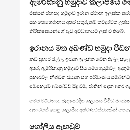
ඇමරිකානු හමුදාව කලාපයේ මෙහෙ
එක්සත් ජනපද හමුදාව ඉරාන ස්ථාන ඉලක්ක කරගන
සහ තෙහෙරානය අතර සතුරුකම් තවදුරටත් උත්ස
නිරීක්ෂකයන්ගේ දැඩි අවධානයට ලක් වී තිබේ.
ඉරානය මත අඛණ්ඩ හමුදා පීඩ
නව ප්‍රහාර රැල්ල, ඉරාන ඉලක්ක වෙත එල්ල කළ ප
අතර, ඇමරිකානු හමුදාව සිය මෙහෙයුම්වල ආක්
ප්‍රහාරවල නිශ්චිත ස්ථාන සහ පරිමාණය සම්බන්
මෙහෙයුම් අඛණ්ඩව සිදු වීම, ජාතීන් දෙක අතර 
මෙම වර්ධනය, මැදපෙරදිග කලාපය විවිධ ජාත්‍යන්ත
දැනටමත් ඉහළ කලාපීය අස්ථාවරත්වයකින් පෙළෙන
ගෝලීය ඇඟවුම්