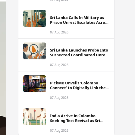
Sri Lanka Calls In Military as
Prison Unrest Escalates Across
Facilities
07 Aug 2026
Sri Lanka Launches Probe Into
Suspected Coordinated Unrest
Across Multiple Prisons
07 Aug 2026
PickMe Unveils 'Colombo
Connect' to Digitally Link the
Capital's Top Attractions and
Experiences
07 Aug 2026
India Arrive in Colombo
Seeking Test Revival as Sri
Lanka Series Gets Underway
07 Aug 2026