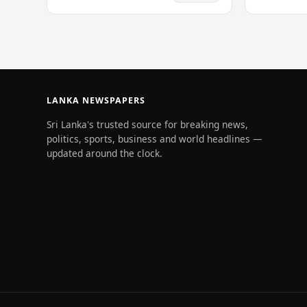
සබැඳියක් හරහා සාක්ෂි ලබා දෙන ලෙස
අස්ථාවර තත්
යාපනය මහේස්ත්‍රාත්…
LANKA NEWSPAPERS
Sri Lanka's trusted source for breaking news,
politics, sports, business and world headlines —
updated around the clock.