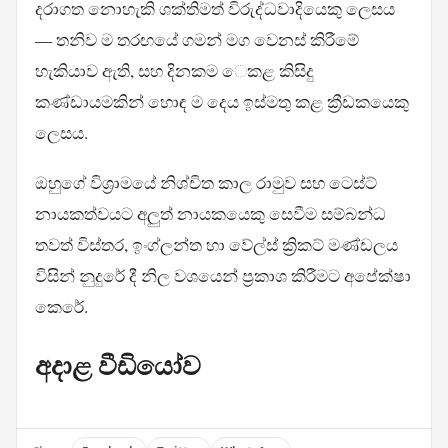
දරාගත නොහැකි ශක්තිමත් විරුද්ධවාදියෙකු ලෙසය
— තනිව ම තරඟයේ ගමන් මග වෙනස් කිරීමේ
හැකියාව ඇති, සහ දිනකම ෙකළ කිසිදු
කණ්ඩායමකින් හොඳ ම දෙය ඉස්මතු කළ ක්‍රීඩකයෙකු
ලෙසය.
ඔහුගේ විශ්‍රාමයේ නිශ්චිත කාල රාමුව සහ ටෙස්ට්
නායකත්වයට අලුත් නායකයෙකු සෙවීම සම්බන්ධ
තවත් විස්තර, ඉංග්ලන්ත හා වේල්ස් ක්‍රිකට් මණ්ඩලය
විසින් නුදුරේ දී නිල වශයෙන් ප්‍රකාශ කිරීමට අපේක්ෂා
කෙරේ.
අදාළ වීඩියෝව