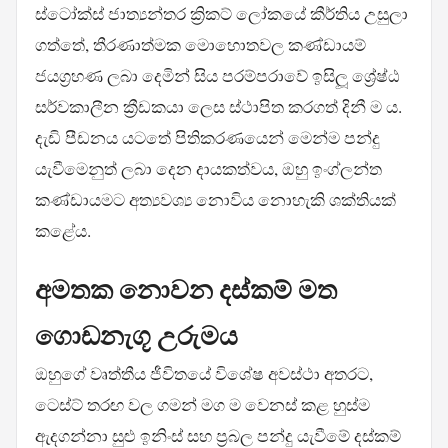
ස්ටෝක්ස් ජාත්‍යන්තර ක්‍රිකට් ලෝකයේ කීර්තිය උසුලා
ගත්තේ, තීරණාත්මක මොහොතවල කණ්ඩායම්
ජයග්‍රහණ ලබා දෙමින් සිය පරම්පරාවේ ඉසිලූ ශ්‍රේෂ්ඨ
සර්වකාලීන ක්‍රීඩකයා ලෙස ස්ථාපිත කරගත් දිනී ම ය.
දැඩි පීඩනය යටතේ පිතිකරණයෙන් මෙන්ම පන්දු
යැවීමෙනුත් ලබා දෙන දායකත්වය, ඔහු ඉංග්ලන්ත
කණ්ඩායමට අත්‍යවශ්‍ය නොවිය නොහැකි ශක්තියක්
කළේය.
අමතක නොවන දස්කම් මත
ගොඩනැගූ උරුමය
ඔහුගේ වෘත්තීය ජීවිතයේ විශේෂ අවස්ථා අතරට,
ටෙස්ට් තරඟ වල ගමන් මග ම වෙනස් කළ හුස්ම
ඇදගන්නා සුළු ඉනිංස් සහ ප්‍රබල පන්දු යැවීමේ දස්කම්