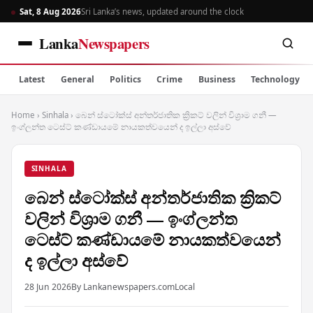
Sat, 8 Aug 2026
Sri Lanka’s news, updated around the clock
Lanka
Newspapers
Latest
General
Politics
Crime
Business
Technology
Home
›
Sinhala
›
බෙන් ස්ටෝක්ස් අන්තර්ජාතික ක්‍රිකට් වලින් විශ්‍රාම ගනී —
ඉංග්ලන්ත ටෙස්ට් කණ්ඩායමේ නායකත්වයෙන් ද ඉල්ලා අස්වේ
SINHALA
බෙන් ස්ටෝක්ස් අන්තර්ජාතික ක්‍රිකට්
වලින් විශ්‍රාම ගනී — ඉංග්ලන්ත
ටෙස්ට් කණ්ඩායමේ නායකත්වයෙන්
ද ඉල්ලා අස්වේ
28 Jun 2026
By Lankanewspapers.com
Local