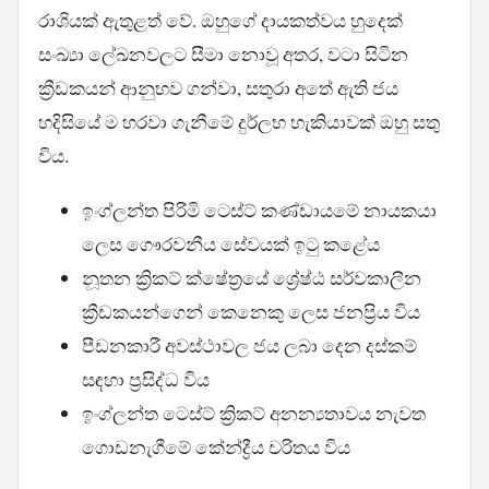
රාශියක් ඇතුළත් වේ. ඔහුගේ දායකත්වය හුදෙක්
සංඛ්‍යා ලේඛනවලට සීමා නොවූ අතර, වටා සිටින
ක්‍රීඩකයන් ආනුභව ගන්වා, සතුරා අතේ ඇති ජය
හදිසියේ ම හරවා ගැනීමේ දුර්ලභ හැකියාවක් ඔහු සතු
විය.
ඉංග්ලන්ත පිරිමි ටෙස්ට් කණ්ඩායමේ නායකයා
ලෙස ගෞරවනීය සේවයක් ඉටු කළේය
නූතන ක්‍රිකට් ක්ෂේත්‍රයේ ශ්‍රේෂ්ඨ සර්වකාලීන
ක්‍රීඩකයන්ගෙන් කෙනෙකු ලෙස ජනප්‍රිය විය
පීඩනකාරී අවස්ථාවල ජය ලබා දෙන දස්කම්
සඳහා ප්‍රසිද්ධ විය
ඉංග්ලන්ත ටෙස්ට් ක්‍රිකට් අනන්‍යතාවය නැවත
ගොඩනැගීමේ කේන්ද්‍රීය චරිතය විය