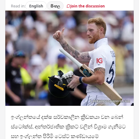
Read in:
English
සිංහල
Join the discussion
ඉංග්ලන්තයේ දක්ෂ සර්වකාලීන ක්‍රීඩකයා වන බෙන්
ස්ටෝක්ස්, අන්තර්ජාතික ක්‍රිකට් වලින් විශ්‍රාම ගැනීමට
සහ ඉංග්ලන්ත පිරිමි ටෙස්ට් කණ්ඩායමේ