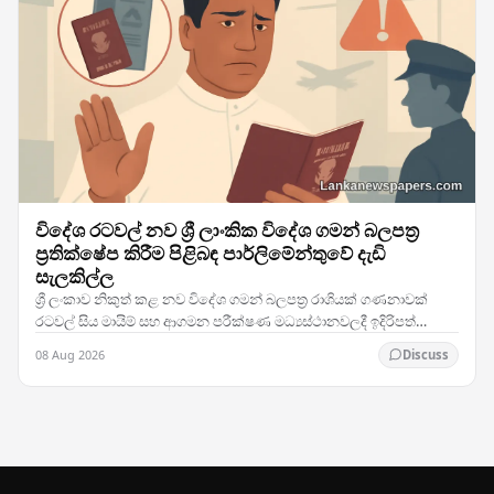
විදේශ රටවල් නව ශ්‍රී ලාංකික විදේශ ගමන් බලපත්‍ර
ප්‍රතික්ෂේප කිරීම පිළිබඳ පාර්ලිමේන්තුවේ දැඩි
සැලකිල්ල
ශ්‍රී ලංකාව නිකුත් කළ නව විදේශ ගමන් බලපත්‍ර රාශියක් ගණනාවක්
රටවල් සිය මායිම් සහ ආගමන පරීක්ෂණ මධ්‍යස්ථානවලදී ඉදිරිපත්
කිරීමේදී ප්‍රතික්ෂේප කරනු ලබන බවට වාර්තා…
08 Aug 2026
Discuss