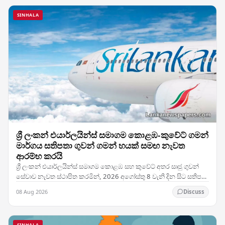
SINHALA
ශ්‍රී ලංකන් එයාර්ලයින්ස් සමාගම කොළඹ-කුවේට් ගමන්
මාර්ගය සතිපතා ගුවන් ගමන් හයක් සමඟ නැවත
ආරම්භ කරයි
ශ්‍රී ලංකන් එයාර්ලයින්ස් සමාගම කොළඹ සහ කුවේට් අතර සෘජු ගුවන්
සේවාව නැවත ස්ථාපිත කරමින්, 2026 අගෝස්තු 8 වැනි දින සිට සතිපතා
ගුවන් ගමන් හයක් සහිතව එම මාර්ගයේ…
08 Aug 2026
Discuss
SINHALA