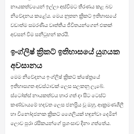
නායකත්වයෙන් ඉල්ලා අස්වීමට තීරණය කළ බව
නිවේදනය කළේය. මෙය නූතන ක්‍රිකට් ඉතිහාසයේ
වඩාත්ම සමරණීය වෘත්තීය ජීවිතයන්ගෙන් එකක්
අවසන් වීම සනිටුහන් කරයි.
ඉංග්ලිෂ් ක්‍රිකට් ඉතිහාසයේ යුගයක
අවසානය
මෙම නිවේදනය ඉංග්ලිෂ් ක්‍රිකට් ක්ෂේත්‍රයේ
ඉතිහාසගත අවස්ථාවක් ලෙස සලකනු ලැබේ.
ස්ටෝක්ස් නායකත්වය භාර ගත් දා සිට ටෙස්ට්
කණ්ඩායමේ හදවත ලෙස ජනප්‍රිය වූ ඔහු, ආක්‍රමණශීලී
හා විනෝදජනක ක්‍රිකට් ශෛලියක් හඳුන්වා දෙමින්
ලොව පුරා රසිකයන්ගේ ප්‍රශංසාව දිනා ගත්තේය.