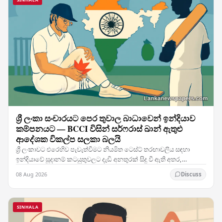
ශ්‍රී ලංකා සංචාරයට පෙර තුවාල බාධාවෙන් ඉන්දියාව
කම්පනයට — BCCI විසින් සර්ෆරාස් ඛාන් ඇතුළු
ආදේශක විකල්ප සලකා බලයි
ශ්‍රී ලංකාවට එරෙහිව පැවැත්වීමට නියමිත ටෙස්ට් තරඟාවලිය සඳහා
ඉන්දියාවේ සූදානම් කටයුතුවලට දැඩි අනතුරක් සිදු වී ඇති අතර,
කණ්ඩායමේ ප්‍රධාන ක්‍රීඩකයෙකුට හටගත් තුවාලය…
08 Aug 2026
Discuss
SINHALA