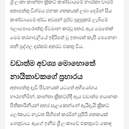
ශ්‍රී ලංකා කාන්තා ක්‍රිකට් කණ්ඩායමේ නායිකා චාමරී
අතාපත්තු විශ්මය ජනක ශතකයක් ලබා දෙමින් සිය
කණ්ඩායමේ අර්ධ අවසන් පූර්ව සුදුසුකම් ලැබීමේ
බලාපොරොත්තු ජීවමාන කරවූ අතර, ඇය මෙතෙක්
මෙම තරගාවලියේ ඉදිරිපත් වූ ඉතාමත් කැපී පෙනෙන
තනි පුද්ගල දස්කම් අතරට එකතු විය.
වඩාත්ම අවශ්‍ය මොහොතේ
නායිකාවකගේ ප්‍රහාරය
අතාපත්තු දැඩි පීඩනයක් යටතේ අභියෝගය
භාරගනිමින්, කාන්තා ක්‍රිකට්හිදී ඇය වඩාත්ම භයානක
පිතිකාරිනියන් අතර සැලකෙන්නේ ඇයිදැයි ක්‍රිකට්
ලෝකයට නැවත සිහිපත් කරමින් සුපිරි ශතකයක්
ගෙතුවාය. ඇගේ ඉනිම ශ්‍රී ලංකාවේ එකතුවේ කොඳු