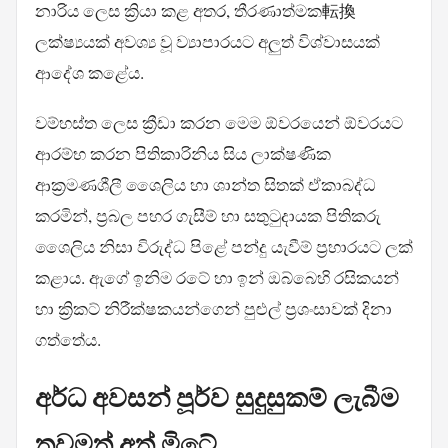
නාරිය ලෙස ක්‍රියා කළ අතර, තීරණාත්මක転換
ලක්ෂ්‍යයක් අවශ්‍ය වූ ව්‍යාපාරයට අලුත් විශ්වාසයක්
ආදේශ කළේය.
වම්හස්ත ලෙස ක්‍රීඩා කරන මෙම ඕවරයෙන් ඕවරයට
ආරම්භ කරන පිතිකාරිනිය සිය ලාක්ෂණික
ආක්‍රමණශීලී ශෛලිය හා ශාන්ත සිතක් ඒකාබද්ධ
කරමින්, ප්‍රබල පහර ගැසීම් හා සතුටුදායක පිතිකරු
ශෛලිය නිසා විරුද්ධ පිළේ පන්දු යැවීම් ප්‍රහාරයට ලක්
කළාය. ඇගේ ඉනිම රටේ හා ඉන් ඔබ්බෙහි රසිකයන්
හා ක්‍රිකට් නිරීක්ෂකයන්ගෙන් පුළුල් ප්‍රශංසාවක් දිනා
ගත්තේය.
අර්ධ අවසන් පූර්ව සුදුසුකම් ලැබීම
තවමත් අත් මිටේ