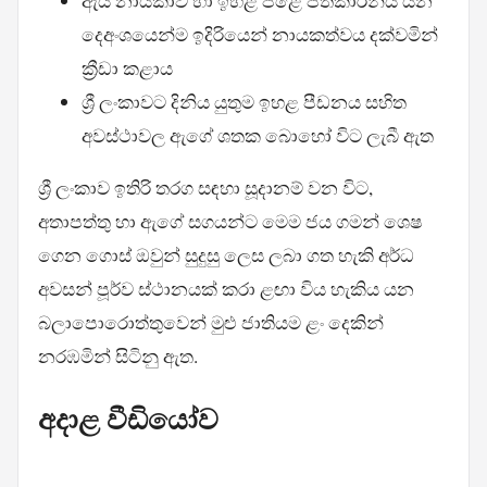
ඇය නායිකාව හා ඉහළ පිළේ පිතිකාරිනිය යන
දෙඅංශයෙන්ම ඉදිරියෙන් නායකත්වය දක්වමින්
ක්‍රීඩා කළාය
ශ්‍රී ලංකාවට දිනිය යුතුම ඉහළ පීඩනය සහිත
අවස්ථාවල ඇගේ ශතක බොහෝ විට ලැබී ඇත
ශ්‍රී ලංකාව ඉතිරි තරග සඳහා සූදානම් වන විට,
අතාපත්තු හා ඇගේ සගයන්ට මෙම ජය ගමන් ශෙෂ
ගෙන ගොස් ඔවුන් සුදුසු ලෙස ලබා ගත හැකි අර්ධ
අවසන් පූර්ව ස්ථානයක් කරා ළඟා විය හැකිය යන
බලාපොරොත්තුවෙන් මුළු ජාතියම ළං දෙකින්
නරඹමින් සිටිනු ඇත.
අදාළ වීඩියෝව