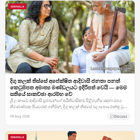
SINHALA
දිගු කලක් තිස්සේ අපේක්ෂිත ආදිවාසී ජනතා පනත්
කෙටුම්පත අමාත්‍ය මණ්ඩලයට ඉදිරිපත් වෙයි — මෙම
සතියේ සාකච්ඡා ආරම්භ වේ
ශ්‍රී ලංකාවේ ආදිවාසී ප්‍රජාවන්ගේ අයිතිවාසිකම් පිළිගැනීම සඳහා රජය
තීරණාත්මක පියවරක් ගනිමින්, දිගු කලක් තිස්සේ බලාපොරොත්තු වූ
ආදිවාසී ජනතා පනත් කෙටුම්පත අමාත්‍ය…
09 Aug 2026
Discuss
SINHALA