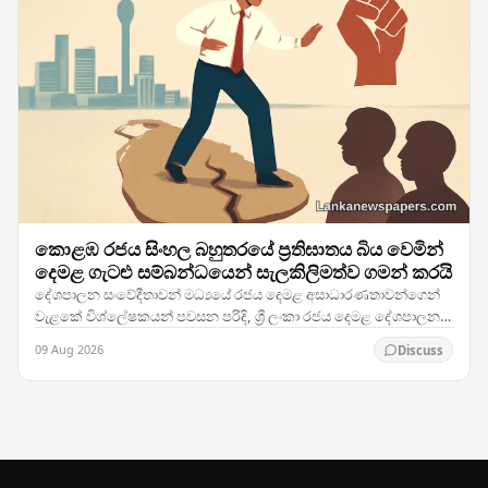
කොළඹ රජය සිංහල බහුතරයේ ප්‍රතිඝාතය බිය වෙමින්
දෙමළ ගැටළු සම්බන්ධයෙන් සැලකිලිමත්ව ගමන් කරයි
දේශපාලන සංවේදීතාවන් මධ්‍යයේ රජය දෙමළ අසාධාරණතාවන්ගෙන්
වැළකේ විශ්ලේෂකයන් පවසන පරිදි, ශ්‍රී ලංකා රජය දෙමළ දේශපාලන
ගැටළු ඉතා ප්‍රවේශමෙන් හසුරුවමින් සිටින අතර,…
09 Aug 2026
Discuss