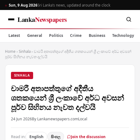
Sun, 9 Aug 2026
Sri Lanka’s news, updated around the clock
Lanka
Newspapers
Latest
General
Politics
Crime
Business
Technology
Home
›
Sinhala
›
චාමරී අතාපත්තුගේ අදීතීය ශතකයෙන් ශ්‍රී ලංකාවේ අර්ධ අවසන්
පූර්ව සිහිනය නැවත දල්වයි
SINHALA
චාමරී අතාපත්තුගේ අදීතීය
ශතකයෙන් ශ්‍රී ලංකාවේ අර්ධ අවසන්
පූර්ව සිහිනය නැවත දල්වයි
24 Jun 2026
By Lankanewspapers.com
Local
Read in:
English
සිංහල
Join the discussion