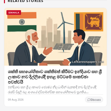
RELATED STORIES
SINHALA
ශක්ති සහයෝගිතාව ශක්තිමත් කිරීමට ඉන්දියාව සහ ශ්‍රී
ලංකාව නව දිල්ලියේදී ඉහළ මට්ටමේ සාකච්ඡා
පවත්වයි
ඉන්දියාව සහ ශ්‍රී ලංකාවේ ජ්‍යෙෂ්ඨ නිලධාරීන් මෑතකදී නව දිල්ලියේදී
රැස්වී විදුලි බල අංශයේ ද්විපාර්ශ්වික සහයෝගිතාවේ ප්‍රගතිය
සමාලෝචනය කළ අතර, දෙරටම ශක්ති…
09 Aug 2026
Discuss