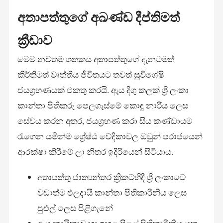
අතාපත්තුගේ අඛණ්ඩ දීප්තිමත්
ක්‍රීඩාව
මෙම නවතම ශතකය අතාපත්තුගේ දැනටමත්
කීර්තිමත් වෘත්තීය ජීවිතයට තවත් සුවිශේෂී
ජයග්‍රහණයක් එකතු කරයි. ඇය දිගු කලක් ශ්‍රී ලංකා
කාන්තා පිතිකරු පෙලගැස්මේ කොඳු නාරිය ලෙස
සේවය කරන අතර, ජයග්‍රහණ කරා සිය කණ්ඩායම
රැගෙන යමින්ම ශ්‍රේෂ්ඨ වේදිකාවල ඔවුන් පරාජයෙන්
ආරක්ෂා කිරීමේ ලා නිතර ඉදිරියෙන් සිටියාය.
අතාපත්තු ජාත්‍යන්තර ක්‍රිකට්හිදී ශ්‍රී ලංකාවේ
වඩාත්ම ඵලදායී කාන්තා පිතිකාරිනිය ලෙස
පුළුල් ලෙස පිළිගැනේ