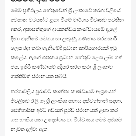
මෙම ප්‍රතිඵලය හේතුවෙන් ශ්‍රී ලංකාවේ තරගාවලියේ
අවසාන වටයන්ට ළඟා වීමේ මාර්ගය විවෘතව පවතින
අතර, අතාපත්තුගේ දායකත්වය කණ්ඩායමේ දැලේ
දිනා ගැනීමේ වේගය හා ලකුණු ගණනය තරගකාරී
ලෙස රඳා තබා ගැනීමේදී ප්‍රධාන කාර්යභාරයක් ඉටු
කළේය. ඇගේ ශතකය ප්‍රධාන හේතුව ලෙස ලබා ගත්
ජය, ඉතිරි කණ්ඩායම් අදියර තරග කරා ශ්‍රී ලංකාව
ශක්තිමත් ස්ථානයක තබයි.
තරගාවලිය පුරාවට කාන්තා කණ්ඩායම ආශ්‍රයෙන්
ජ්වලිතව රැලි ගෑ ශ්‍රී ලාංකික සහාය දක්වන්නන් සඳහා,
ඓතිහාසික අර්ධ අවසන් පූර්ව ස්ථානයක් ළඟා කර
ගත හැකිය යන උද්‍යෝගය හා විශ්වාසය මෙම දස්කම
නැවත දල්වා ඇත.