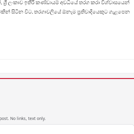
 ශ්‍රී ලංකාව ඉතිරි කණ්ඩායම් අවධියේ තරග කරා විශ්වාසයෙන්
ින් සිටින විට, තරගාවලියේ ඕනෑම ප්‍රතිවාදියෙකුට ගැළපෙන
ost. No links, text only.