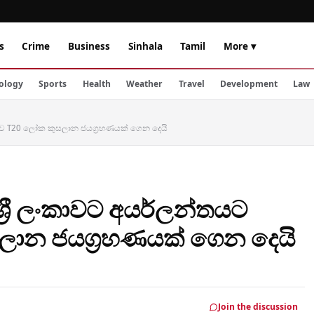
s
Crime
Business
Sinhala
Tamil
More ▾
ology
Sports
Health
Weather
Travel
Development
Law
ෙහිව T20 ලෝක කුසලාන ජයග්‍රහණයක් ගෙන දෙයි
ශ්‍රී ලංකාවට අයර්ලන්තයට
ලාන ජයග්‍රහණයක් ගෙන දෙයි
Join the discussion