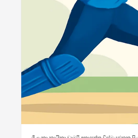
ශ්‍රී ලංකා නායිකා චාමරි අතාපත්තු විස්මයජනක