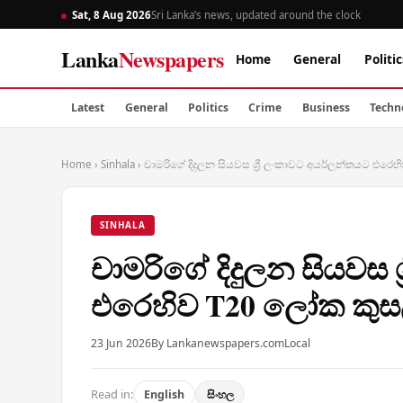
Sat, 8 Aug 2026
Sri Lanka’s news, updated around the clock
Lanka
Newspapers
Home
General
Politic
Latest
General
Politics
Crime
Business
Techn
Home
›
Sinhala
›
චාමරිගේ දිදුලන සියවස ශ්‍රී ලංකාවට අයර්ලන්තයට එර
SINHALA
චාමරිගේ දිදුලන සියවස 
එරෙහිව T20 ලෝක කුස
23 Jun 2026
By Lankanewspapers.com
Local
Read in:
English
සිංහල