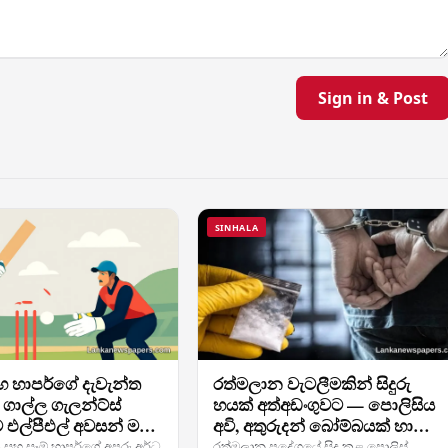
Sign in & Post
SINHALA
 හාපර්ගේ දැවැන්ත
රත්මලාන වැටලීමකින් සිදුරු
් ගාල්ල ගැලන්ට්ස්
හයක් අත්අඩංගුවට — පොලිසිය
එල්පීඑල් අවසන් මහ
අවි, අතුරුදන් බෝම්බයක් හා
 කොළඹ කැප්ස්
මත්ද්‍රව්‍ය මුදල් රු. 300,000ක් අත්ක
 සහ සෑම් හාපර්ගේ අපූරු අර්ධ
රත්මලාන ප්‍රදේශයේ සිදු කළ පොලිස්