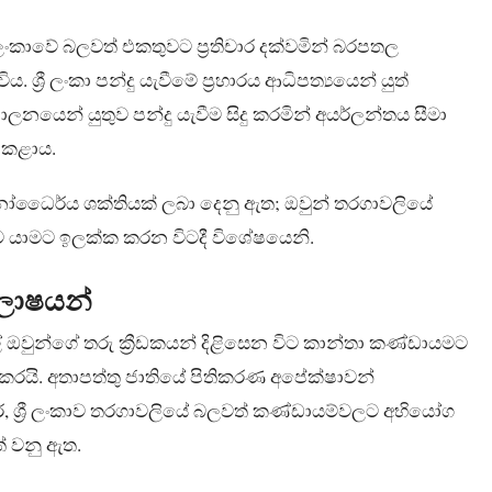
රී ලංකාවේ බලවත් එකතුවට ප්‍රතිචාර දක්වමින් බරපතල
රී ලංකා පන්දු යැවීමේ ප්‍රහාරය ආධිපත්‍යයෙන් යුත්
යෙන් යුතුව පන්දු යැවීම සිදු කරමින් අයර්ලන්තය සීමා
ු කළාය.
ු මනෝධෛර්ය ශක්තියක් ලබා දෙනු ඇත; ඔවුන් තරගාවලියේ
ට යාමට ඉලක්ක කරන විටදී විශේෂයෙනි.
ිලාෂයන්
ල් ඔවුන්ගේ තරු ක්‍රීඩකයන් දිළිසෙන විට කාන්තා කණ්ඩායමට
රියා කරයි. අතාපත්තු ජාතියේ පිතිකරණ අපේක්ෂාවන්
, ශ්‍රී ලංකාව තරගාවලියේ බලවත් කණ්ඩායම්වලට අභියෝග
ත් වනු ඇත.