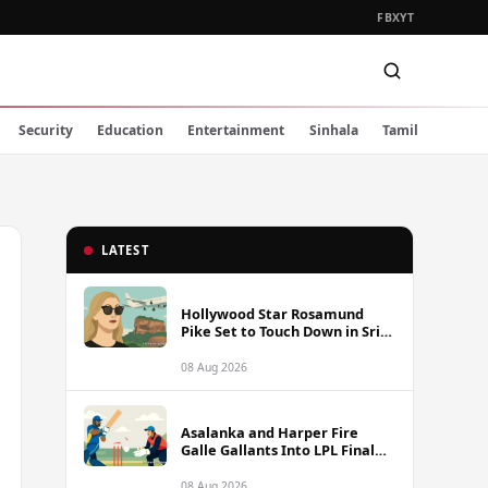
FB
X
YT
Security
Education
Entertainment
Sinhala
Tamil
LATEST
Hollywood Star Rosamund
Pike Set to Touch Down in Sri
Lanka
08 Aug 2026
Asalanka and Harper Fire
Galle Gallants Into LPL Final
With Six-Wicket Victory Over
Colombo Kaps
08 Aug 2026