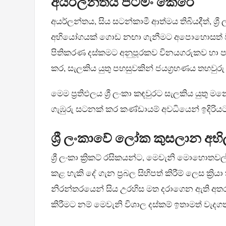
අයර්ලන්තය පිටමං කෙරේ
අයර්ලන්තය, සිය සටන්කාමී ආත්මය තිබියදීත්, ශ්‍
අභියෝගයක් ගොඩ නඟා ගැනීමට අපොහොසත් විය. ශ්‍
පිතිකරණ දස්කමට අනුපූරකව විනයගරුකව හා පාලන
කර, සැලකිය යුතු පහසුවකින් ජයග්‍රහණය තහවුර
මෙම ප්‍රතිඵලය ශ්‍රී ලංකා කඳවුරට සැලකිය යුත
ගැඹුරු සටනක් කර කණ්ඩායම් අවධියෙන් ඉදිරිය
ශ්‍රී ලංකාවේ ලෝක කුසලාන අභ
ශ්‍රී ලංකා ක්‍රිකට් රසිකයන්ට, මෙවැනි මොහොතව
කළ හැකි දේ ගැන ප්‍රබල සිහිපත් කිරීම් ලෙස ක්‍
නිරන්තරයෙන් සිය උරහිස මත දරාගෙන ඇති අතර
කිරීමට නම් මෙවැනි විශාල දස්කම් ඉතාමත් වැදග