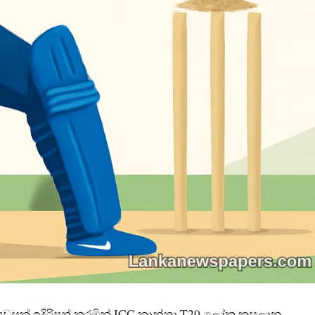
 සියවසක් ඉදිරිපත් කරමින් ICC කාන්තා T20 ලෝක කුසලාන