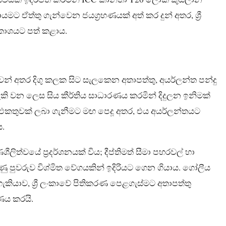
 ඒත්තු ගැන්වෙන ජයග්‍රහණයක් අත් කර දුන් අතර, ශ්‍රී
රකාශයට පත් කළාය.
ිකරුවන් අතර දිගු කලක සිට සැලකෙන අතාපත්තු, අයර්ලන්ත පන්දු
හැකි වන ලෙස සිය කීර්තිය සාධාරණය කරමින් දිදුලන ඉනිමක්
ත් එකතුවක් ලබා ගැනීමට මඟ පෙදූ අතර, එය අයර්ලන්තයට
ය.
ිත්වයේ ප්‍රදර්ශනයක් විය; දීප්තිමත් සීමා පහරවල් හා
ු පුවරුව විශ්මිත වේගයකින් ඉදිරියට ගෙන ගියාය. ගෝලීය
හැකියාව, ශ්‍රී ලංකාවේ පිතිකරණ පෙළගැස්මට අතාපත්තු
ණය කරයි.