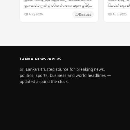
පරාජය කරම
ප්‍රශංසාවට ලක් වූ චරිත රංගනය සඳහා ප්‍රසිද්ධ,
සියවස් දෙකේ
සම්මාන දිනූ බ්‍රිතාන්‍ය නිළි රොසමන්ඩ් පයික්,
කණ්ඩායම වික
08 Aug 2026
08 Aug 2026
Discuss
දිවයිනට සැලකිය යුතු…
ගැලන්ට්ස් කණ්
අවසාන මහ…
LANKA NEWSPAPERS
Sri Lanka's trusted source for breaking news,
politics, sports, business and world headlines —
updated around the clock.