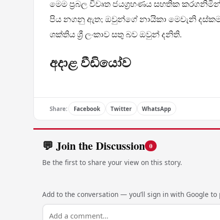
මෙම ප්‍රබල විවෘත ජයග්‍රහණය සහතික කරගනිමින්,
පිය නගනු ඇත; ඔවුන්ගේ නායිකා මෙවැනි දස්කමක
ශක්තිය ශ්‍රී ලංකාව සතු බව ඔවුන් දනිති.
අදාළ වීඩියෝව
Share:
Facebook
Twitter
WhatsApp
💬 Join the Discussion
0
Be the first to share your view on this story.
Add to the conversation — you’ll sign in with Google to p