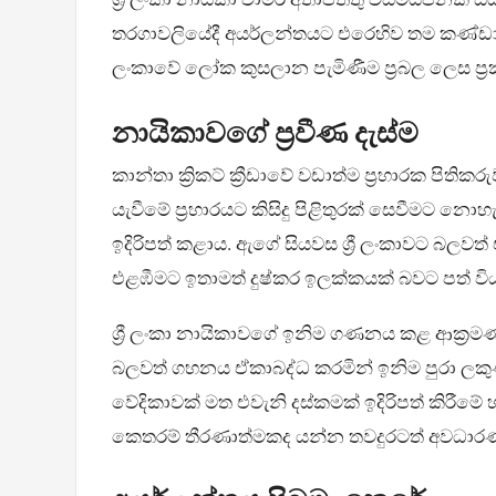
තරගාවලියේදී අයර්ලන්තයට එරෙහිව තම කණ්ඩායමට
ලංකාවේ ලෝක කුසලාන පැමිණීම ප්‍රබල ලෙස ප්‍
නායිකාවගේ ප්‍රවීණ දැස්ම
කාන්තා ක්‍රිකට් ක්‍රීඩාවේ වඩාත්ම ප්‍රහාරක පිත
යැවීමේ ප්‍රහාරයට කිසිදු පිළිතුරක් සෙවීමට නො
ඉදිරිපත් කළාය. ඇගේ සියවස ශ්‍රී ලංකාවට බලව
එළඹීමට ඉතාමත් දුෂ්කර ඉලක්කයක් බවට පත් වි
ශ්‍රී ලංකා නායිකාවගේ ඉනිම ගණනය කළ ආක්‍රමණශීල
බලවත් ගහනය ඒකාබද්ධ කරමින් ඉනිම පුරා ලකුණ
වේදිකාවක් මත එවැනි දස්කමක් ඉදිරිපත් කිරීමේ 
කෙතරම් තීරණාත්මකද යන්න තවදුරටත් අවධාර