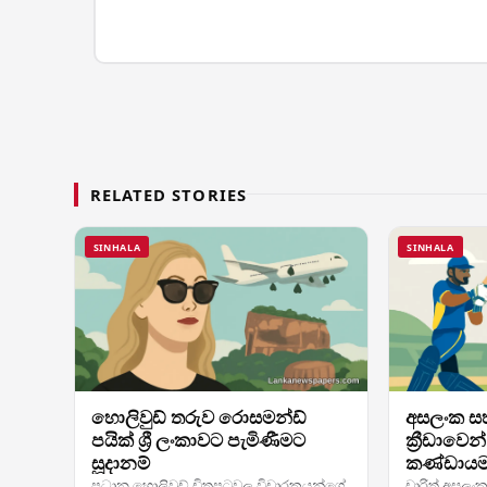
RELATED STORIES
SINHALA
SINHALA
හොලිවුඩ් තරුව රොසමන්ඩ්
අසලංක සහ
පයික් ශ්‍රී ලංකාවට පැමිණීමට
ක්‍රීඩාවෙන
සූදානම්
කණ්ඩායම 
තරගයට —
ප්‍රධාන හොලිවුඩ් චිත්‍රපටවල විචාරකයන්ගේ
චාරිත් අසලංක