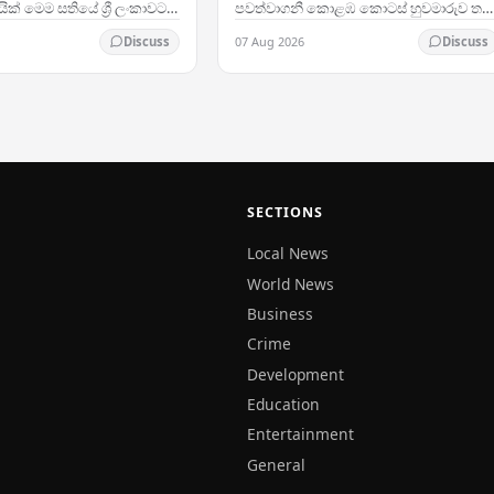
ක් මෙම සතියේ ශ්‍රී ලංකාවට
පවත්වාගනී කොළඹ කොටස් හුවමාරුව තම
්නේ Mines Advisory Group
ඉහළ ගමන් මඟ අඛණ්ඩව පවත්වාගෙන ය
07 Aug 2026
Discuss
Discuss
ධානයේ තානාපතිනිය ලෙස
අතර, නවතම වෙළඳාම් සැසිය තුළ සමස්ත
පිරිවැටුම මෙහෙයවන ප්‍රධාන…
SECTIONS
Local News
World News
Business
Crime
Development
Education
Entertainment
General