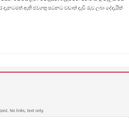
අතර දැනටමත් ඇති ජවගතු සටනට ​​වඩාත් දැඩි රුව ලබා දේදැයිත්
ost. No links, text only.