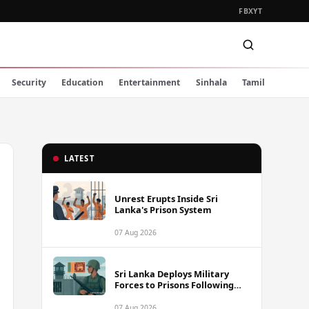
FB
X
YT
Security
Education
Entertainment
Sinhala
Tamil
LATEST
Unrest Erupts Inside Sri
Lanka's Prison System
07 Aug 2026
Sri Lanka Deploys Military
Forces to Prisons Following
Deadly Unrest and Escape Bids
07 Aug 2026