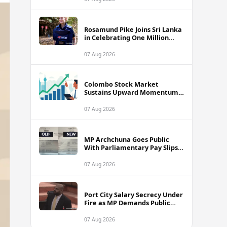
Rosamund Pike Joins Sri Lanka
in Celebrating One Million
Landmines Cleared
07 Aug 2026
Colombo Stock Market
Sustains Upward Momentum
as Diversified Financials Drive
Trading Activity
07 Aug 2026
MP Archchuna Goes Public
With Parliamentary Pay Slips
Amid Fuel Allowance
Controversy
07 Aug 2026
Port City Salary Secrecy Under
Fire as MP Demands Public
Transparency
07 Aug 2026