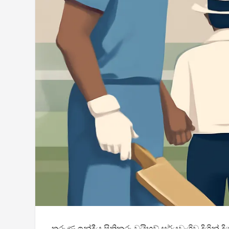
තරුණ ඉන්දීය පිතිකරු වයිභව් සූර්යවංශිව දිගින් ද