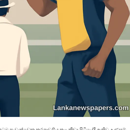
ිගටම පැවැත්වෙන තරගාවලිය තුළ ක්‍රීඩා පිටියේදී ඇතිවූ උණුසුම්