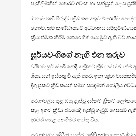
පැකිලීමකින් තොරව අවංක හා සන්සුන් ලෙස ප්‍රතිච
ඕනෑම තනි විරුද්ධ ක්‍රීඩකයෙකුට එරෙහිව පෞද්ග
නොව, තම කණ්ඩායමේ අවධානය සම්පූර්ණයෙන්ම වෘත්ත
ක්‍රියාත්මක කිරීම කෙරෙහිත් යොමුව ඇති බව නා
සූර්යවංශිගේ නැගී එන තරුව
වයිභව් සූර්යවංශී ඉන්දීය ක්‍රිකට් ක්‍රීඩාවේ වඩ
ශීඝ්‍රයෙන් ඉස්මතු වී ඇති අතර, ඉතා කුඩා වයසක
දිගු ප්‍රකට ක්‍රීඩකයන් සමඟ සසඳමින් ගෝලී
තරගාවලිය තුළ ඔහු දැක්වූ දස්කම් ක්‍රිකට් ලෝ
කළ අතර, ක්‍රීඩා පිටියේදී ඇතිවූ ගැටුම දෙපසම
දුරටත් ඉහළ නැංවීමට හේතු විය.
තරගාවලිය ඉදිරියට යත්ම, ඉතිරි තරග දෙපාර්ශ්වය