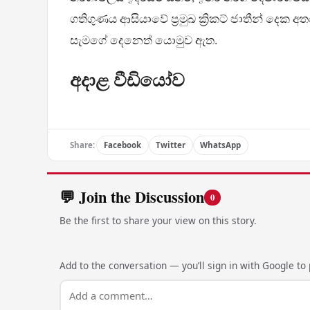
ගතිගුණය ආසියාවේ ප්‍රමුඛ ක්‍රිකට් ජාතීන් දෙක 
සැමගේ දෙනෙත් යොමුව ඇත.
අදාළ වීඩියෝව
Share:
Facebook
Twitter
WhatsApp
💬 Join the Discussion
0
Be the first to share your view on this story.
Add to the conversation — you’ll sign in with Google to p