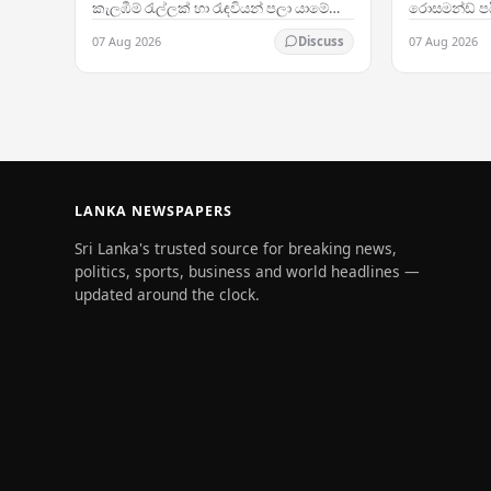
කැලඹීම් රැල්ලක් හා රැඳවියන් පලා යාමේ
රොසමන්ඩ් පයි
උත්සාහයන් ඇති වීමත් සමඟ, රටේ නිවැරදි
පැමිණ සිටින
07 Aug 2026
07 Aug 2026
Discuss
කිරීමේ පහසුකම්වල ආරක්ෂාව පිළිබඳ දැඩි
(MAG) සංවි
කනස්සල්ල මතු…
ඇයට හිමි…
LANKA NEWSPAPERS
Sri Lanka's trusted source for breaking news,
politics, sports, business and world headlines —
updated around the clock.