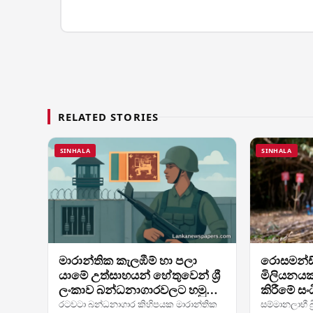
RELATED STORIES
SINHALA
SINHALA
මාරාන්තික කැලඹීම් හා පලා
රොසමන්ඩ් 
යාමේ උත්සාහයන් හේතුවෙන් ශ්‍රී
මිලියනය
ලංකාව බන්ධනාගාරවලට හමුදා
කිරීමේ සං
යොදවයි
රටවටා බන්ධනාගාර කිහිපයක මාරාන්තික
සම්මානලාභී බ්‍ර