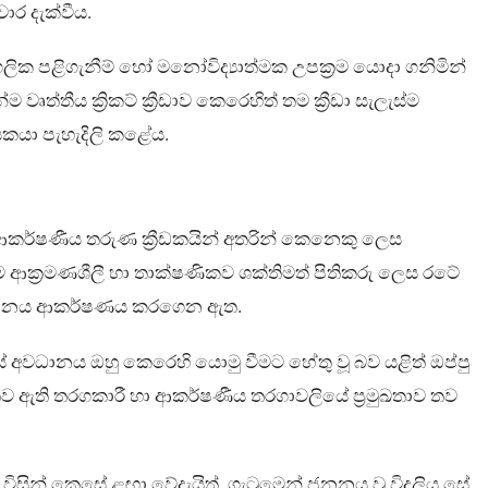
ාර දැක්වීය.
ලික පළිගැනීම් හෝ මනෝවිද්‍යාත්මක උපක්‍රම යොදා ගනිමින්
ීය ක්‍රිකට් ක්‍රීඩාව කෙරෙහිත් තම ක්‍රීඩා සැලැස්ම
යකයා පැහැදිලි කළේය.
ාත්ම ආකර්ෂණීය තරුණ ක්‍රීඩකයින් අතරින් කෙනෙකු ලෙස
දීම ආක්‍රමණශීලී හා තාක්ෂණිකව ශක්තිමත් පිතිකරු ලෙස රටේ
ය අවධානය ආකර්ෂණය කරගෙන ඇත.
කයේ අවධානය ඔහු කෙරෙහි යොමු වීමට හේතු වූ බව යළිත් ඔප්පු
 ඇතිව ඇති තරගකාරී හා ආකර්ෂණීය තරගාවලියේ ප්‍රමුඛතාව තව
 විසින් කෙසේ ළඟා වේදැයිත්, ගැටුමෙන් ජනනය වූ විදුලිය සේ