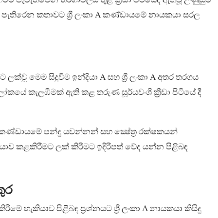
ට පැතිරෙන කතාවට ශ්‍රී ලංකා A කණ්ඩායමේ නායකයා සරල
 ලක්වූ මෙම සිදුවීම ඉන්දියා A සහ ශ්‍රී ලංකා A අතර තරගය
 ලෝකයේ කැලඹීමක් ඇති කළ තරුණ සූර්යවංශී ක්‍රීඩා පිටියේ දී
 A කණ්ඩායමේ පන්දු යවන්නන් සහ ක්‍ෂේත්‍ර රක්ෂකයන්
 කළකිරීමට ලක් කිරීමට ඉදිරිපත් වේද යන්න පිළිබඳ
තුර
ේ හැකියාව පිළිබඳ ප්‍රශ්නයට ශ්‍රී ලංකා A නායකයා කිසිදු