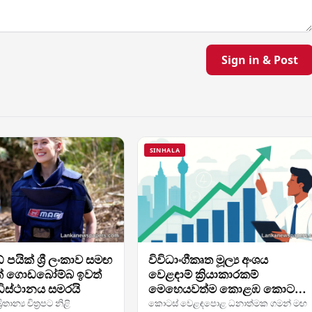
Sign in & Post
SINHALA
පයික් ශ්‍රී ලංකාව සමඟ
විවිධාංගීකෘත මූල්‍ය අංශය
ක් ගොඩබෝම්බ ඉවත්
වෙළඳාම් ක්‍රියාකාරකම්
ධිස්ථානය සමරයි
මෙහෙයවත්ම කොළඹ කොටස්
වෙළඳපොළ ඉහළ ගමන් ඉදිරියට
ිතාන්‍ය චිත්‍රපට නිළි
කොටස් වෙළඳපොළ ධනාත්මක ගමන් මඟ