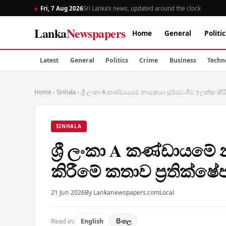
Fri, 7 Aug 2026
Sri Lanka’s news, updated around the clock
Lanka
Newspapers
Home
General
Politic
Latest
General
Politics
Crime
Business
Techn
Home
›
Sinhala
›
ශ්‍රී ලංකා A කණ්ඩායමේ නායකයා සූර්යවංශිව ඉලක්ක කිරී
SINHALA
ශ්‍රී ලංකා A කණ්ඩායමේ
කිරීමේ කතාව ප්‍රතික්ෂේ
21 Jun 2026
By Lankanewspapers.com
Local
Read in:
English
සිංහල