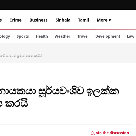
s
Crime
Business
Sinhala
Tamil
More ▾
ology
Sports
Health
Weather
Travel
Development
Law
මේ කතාව ප්‍රතික්ෂේප කරයි
 නායකයා සූර්යවංශිව ඉලක්ක
ප කරයි
Join the discussion