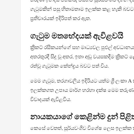
ගැටුමකින් පසු හිතාමතාම ඉලක්ක කළ හැකි බව
ප්‍රතිචාරයක් ඉදිරිපත් කර ඇත.
ගැටුම මතභේදයක් ඇවිළවයි
ක්‍රිකට් රසිකයන්ගේ සහ මාධ්‍යවල පුළුල් අවධානයට
අතරතුරදී සිදු වූ අතර, ඉතා අඩු වයසකදීම ක්‍රිකට්
රත්වූ ගැටුමක කේන්ද්‍රය බවට පත් විය.
මෙම ගැටුම, තරගාවලිය ඉදිරියට යත්ම ශ්‍රී ලංකා
ඉලක්කගත උපාය මාර්ග හරහා දක්ෂ මෙම තරුණයාව
විවාදයක් ඇවිළවීය.
නායකයාගේ කෙළින්ම දුන් පිළි
කෙසේ වෙතත්, සූර්යවංශිව විශේෂ ලෙස ඉලක්ක කිරීම