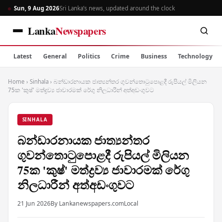
Sun, 9 Aug 2026
Sri Lanka’s news, updated around the clock
Lanka
Newspapers
Latest
General
Politics
Crime
Business
Technology
Home
›
Sinhala
›
බන්ඩාරනායක ජාත්‍යන්තර ගුවන්තොටුපොළදී රුපියල් මිලියන
75ක 'කුෂ්' මත්ද්‍රව්‍ය ජාවාරමක් රේගු නිලධාරීන් අත්අඩංගුවට
SINHALA
බන්ඩාරනායක ජාත්‍යන්තර
ගුවන්තොටුපොළදී රුපියල් මිලියන
75ක 'කුෂ්' මත්ද්‍රව්‍ය ජාවාරමක් රේගු
නිලධාරීන් අත්අඩංගුවට
21 Jun 2026
By Lankanewspapers.com
Local