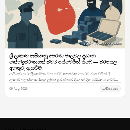
ශ්‍රී ලංකාව ආසියානු අපරාධ ජාලවල ප්‍රධාන
කේන්ද්‍රස්ථානයක් බවට පත්වෙමින් තිබේ — බරපතල
අනතුරු ඇඟවීම්
ආසියාව පුරා ක්‍රියාත්මක වන සංවිධානාත්මක අපරාධ ජාල විසින් ශ්‍රී
ලංකාව ඉලක්ක කරගනු ලබන ප්‍රවණතාව දිනෙන් දින වර්ධනය වෙමින්
පවතින අතර, නීතිය ක්‍රියාත්මක කිරීමේ…
09 Aug 2026
Discuss