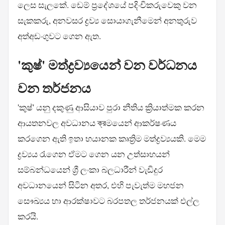
ලෙස සැලකේ. ඩෙම් ප්‍රදේශයේ පදිංචිකරුවෙකු වන
සැකකරු, අනවසර ද්‍රව්‍ය සොයාගැනීමෙන් අනතුරුව
අත්අඩංගුවට ගෙන ඇත.
'කුෂ්' මත්ද්‍රව්‍යයෙන් වන වර්ධනය
වන තර්ජනය
'කුෂ්' යනු දකුණු ආසියාව පුරා නීතිය ක්‍රියාත්මක කරන
ආයතනවල අවධානය ক্রමයෙන් ආකර්ෂණය
කරගෙන ඇති ඉතා භයානක කෘත්‍රිම මත්ද්‍රව්‍යයකි. මෙම
ද්‍රව්‍යය රැගෙන ඒමට ගෙන යන උත්සාහයන්
සම්බන්ධයෙන් ශ්‍රී ලංකා බලධාරීන් වැඩිදුර
අවධානයෙන් සිටින අතර, එහි පැවැත්ම මහජන
සෞඛ්‍යය හා ආරක්ෂාවට බරපතල තර්ජනයක් එල්ල
කරයි.