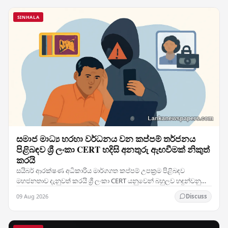
SINHALA
සමාජ මාධ්‍ය හරහා වර්ධනය වන කප්පම් තර්ජනය
පිළිබඳව ශ්‍රී ලංකා CERT හදිසි අනතුරු ඇඟවීමක් නිකුත්
කරයි
සයිබර් ආරක්ෂණ අධිකාරිය මාර්ගගත කප්පම් උපක්‍රම පිළිබඳව
මහජනතාව දැනුවත් කරයි ශ්‍රී ලංකා CERT යනුවෙන් බහුලව හඳුන්වනු
ලබන ශ්‍රී ලංකාවේ පරිගණක හදිසි සූදානම්…
09 Aug 2026
Discuss