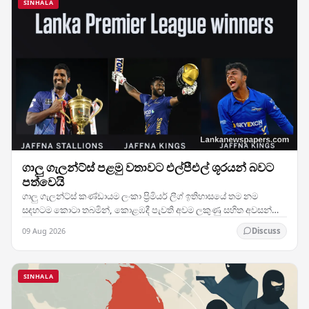
SINHALA
ගාලු ගැලන්ට්ස් පළමු වතාවට එල්පීඑල් ශූරයන් බවට
පත්වෙයි
ගාලු ගැලන්ට්ස් කණ්ඩායම ලංකා ප්‍රිමියර් ලීග් ඉතිහාසයේ තම නම
සදහටම කොටා තබමින්, කොළඹදී පැවති අවම ලකුණු සහිත අවසන්
මහා තරඟයේ දී දස්කම් දක්වා ඔවුන්ගේ මුල්ම…
09 Aug 2026
Discuss
SINHALA