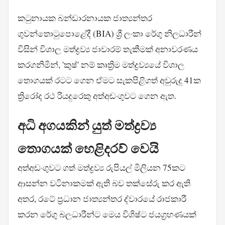
කටුනායක බන්ඩාරනායක ජාත්‍යන්තර
ගුවන්තොටුපොළේදී (BIA) ශ්‍රී ලංකා රේගු නිලධාරීන්
විසින් විශාල මත්ද්‍රව්‍ය ජාවාරම් තැකීමක් අනාවරණය
කරගනිමින්, 'කුෂ්' නම් කෘත්‍රිම මත්ද්‍රව්‍යයේ විශාල
තොගයක් රටට ගෙන ඒමට සැකපිළිගත් අවුරුදු 41ක
ත්‍රිරෝද රථ රියදුරෙකු අත්අඩංගුවට ගෙන ඇත.
අධි අගයකින් යුත් මත්ද්‍රව්‍ය
තොගයක් හෙළිදරව් වෙයි
අත්අඩංගුවට ගත් මත්ද්‍රව්‍ය රුපියල් මිලියන 75කට
ආසන්න වටිනාකමක් ඇති බව තක්සේරු කර ඇති
අතර, රටේ ප්‍රධාන ජාත්‍යන්තර ද්වාරයේ රාජකාරී
කරන රේගු බලධාරීන්ට මෙය විශිෂ්ට ජයග්‍රහණයක්