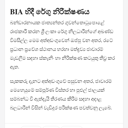
BIA හිදී රේගු නිරීක්ෂණය
බන්ඩාරනායක ජාත්‍යන්තර ගුවන්තොටුපොළේ
රාජකාරී කරන ශ්‍රී ලංකා රේගු නිලධාරීන්ගේ අඛණ්ඩ
විමසිල්ල මෙම අත්අඩංගුවෙන් ඔප්පු වන අතර, රටේ
ප්‍රධාන ප්‍රවේශ ස්ථානය හරහා මත්ද්‍රව්‍ය ජාවාරම්
මැඩලීම සඳහා ස්කෑනිං හා නිරීක්ෂණ කටයුතු තීව්‍ර කර
ඇත.
සැකකරු දැනට අත්අඩංගුවේ පසුවන අතර, ජාවාරම්
මෙහෙයුමේ සම්පූර්ණ විස්තර හා පුළුල් ජාලයක්
සම්බන්ධ වී ඇත්දැයි තීරණය කිරීම සඳහා අදාළ
බලධාරීන් විසින් වැඩිදුර පරීක්ෂණ පවත්වනු ලැබේ.