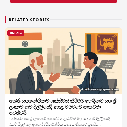
RELATED STORIES
SINHALA
ශක්ති සහයෝගිතාව ශක්තිමත් කිරීමට ඉන්දියාව සහ ශ්‍රී
ලංකාව නව දිල්ලියේදී ඉහළ මට්ටමේ සාකච්ඡා
පවත්වයි
ඉන්දියාව සහ ශ්‍රී ලංකාවේ ජ්‍යෙෂ්ඨ නිලධාරීන් මෑතකදී නව දිල්ලියේදී
රැස්වී විදුලි බල අංශයේ ද්විපාර්ශ්වික සහයෝගිතාවේ ප්‍රගතිය