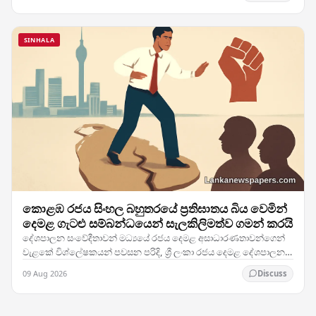
SINHALA
කොළඹ රජය සිංහල බහුතරයේ ප්‍රතිඝාතය බිය වෙමින්
දෙමළ ගැටළු සම්බන්ධයෙන් සැලකිලිමත්ව ගමන් කරයි
දේශපාලන සංවේදීතාවන් මධ්‍යයේ රජය දෙමළ අසාධාරණතාවන්ගෙන්
වැළකේ විශ්ලේෂකයන් පවසන පරිදි, ශ්‍රී ලංකා රජය දෙමළ දේශපාලන
ගැටළු ඉතා ප්‍රවේශමෙන් හසුරුවමින් සිටින අතර,…
09 Aug 2026
Discuss