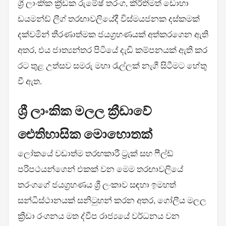
ශ්‍රී ලාංකික ක්‍රීඩක රුමේෂ් තරංග, කීර්තිමත් ඩොහා
ඩයමන්ඩ් ලීග් තරඟාවලියේදී විස්මයජනක දස්කමක්
දක්වමින් තීරණාත්මක ජයග්‍රහණයක් අත්කරගෙන ඇති
අතර, එය ජාත්‍යන්තර පිටියේ දැඩි කම්පනයක් ඇති කර
රට තුළ උත්සව සමරු මහා රැල්ලක් නැගී සිටීමට හේතු
වී ඇත.
ශ්‍රී ලාංකික මලල ක්‍රීඩාවේ
ඓතිහාසික මොහොතක්
ලෝකයේ වඩාත්ම තරඟකාරී ට්‍රැක් සහ ෆීල්ඩ්
පරිපථයන්ගෙන් එකක් වන මෙම තරඟාවලියේ
තරංගගේ ජයග්‍රහණය ශ්‍රී ලංකාව සඳහා ඉමහත්
සන්ධිස්ථානයක් සනිටුහන් කරන අතර, ගෝලීය මලල
ක්‍රීඩා රංගනය මත ද්වීප රාජ්‍යයේ වර්ධනය වන