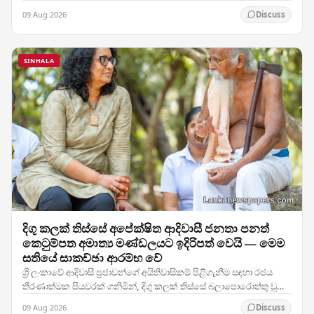
සමාලෝචනය කළ අතර, දෙරටම ශක්ති…
09 Aug 2026
Discuss
SINHALA
දිගු කලක් තිස්සේ අපේක්ෂිත ආදිවාසී ජනතා පනත්
කෙටුම්පත අමාත්‍ය මණ්ඩලයට ඉදිරිපත් වෙයි — මෙම
සතියේ සාකච්ඡා ආරම්භ වේ
ශ්‍රී ලංකාවේ ආදිවාසී ප්‍රජාවන්ගේ අයිතිවාසිකම් පිළිගැනීම සඳහා රජය
තීරණාත්මක පියවරක් ගනිමින්, දිගු කලක් තිස්සේ බලාපොරොත්තු වූ
ආදිවාසී ජනතා පනත් කෙටුම්පත අමාත්‍ය…
09 Aug 2026
Discuss