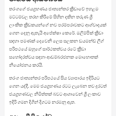
තරංගගේ ජයග්‍රහණය ජාත්‍යන්තර ක්‍රීඩාවේ ඉහළම
මට්ටම්වල තරඟ කිරීමේ සිහින දකින තරුණ ශ්‍රී
ලාංකික ක්‍රීඩකයන්ගේ නව පරම්පරාවකට ආශ්වාදයක්
ගෙන දෙනු ඇතැයි අපේක්ෂා කෙරේ. ඔලිම්පික් ක්‍රීඩා
සඳහා පමණක් දෙවෙනි ලෙස සලකන ඩයමන්ඩ් ලීග්
පරිපථයේ ඔහුගේ සාර්ථකත්වය රටේ ක්‍රීඩා
සහෝදරත්වය සඳහා ආඩම්බරජනක මොහොතක්
නියෝජනය කරයි.
තරංග ජාත්‍යන්තර පරිපථයේ සිය ව්‍යාපාරය ඉදිරියට
ගෙන යද්දී, මෙම ජයග්‍රහණය රටට ලැබෙන තව දුරටත්
ජයග්‍රහණවල නිමිත්තක් බවට ආශාවෙන් ශ්‍රී ලංකාව
ඉදිරි ගමන දිගින් දිගටම නරඹනු ඇත.