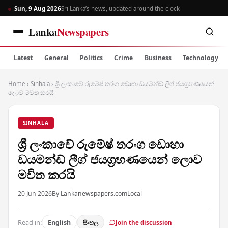
Sun, 9 Aug 2026
Sri Lanka’s news, updated around the clock
Lanka
Newspapers
Latest
General
Politics
Crime
Business
Technology
Home
›
Sinhala
›
ශ්‍රී ලංකාවේ රුමේෂ් තරංග ඩොහා ඩයමන්ඩ් ලීග් ජයග්‍රහණයෙන්
ලොව මවිත කරයි
SINHALA
ශ්‍රී ලංකාවේ රුමේෂ් තරංග ඩොහා
ඩයමන්ඩ් ලීග් ජයග්‍රහණයෙන් ලොව
මවිත කරයි
20 Jun 2026
By Lankanewspapers.com
Local
Read in:
English
සිංහල
Join the discussion