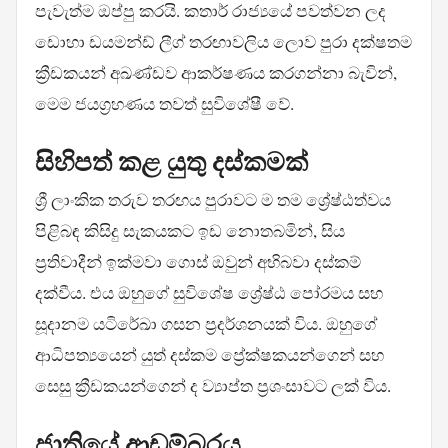
පැවැත්ම ඔප්පු කරයි. කතාර් රාජ්‍යයේ පවත්වන ලද
ඩොහා ඩයමන්ඩ් ලීග් තරඟාවලිය ලොව පුරා දක්ෂතම
ක්‍රීඩකයන් අඛණ්ඩව ආකර්ෂණය කරගන්නා බැවින්,
මෙම ජයග්‍රහණය තවත් සුවිශේෂී වේ.
සිහිපත් කළ යුතු දස්කමක්
ශ්‍රී ලාංකික තරුව තරඟය පුරාවට ම තම ශ්‍රේෂ්ඨත්වය
පිළිබඳ කිසිදු සැකයකට ඉඩ නොතබමින්, සිය
ප්‍රතිවාදීන් ඉක්මවා ගොස් ඔවුන් අභිබවා දස්කම්
දක්වීය. එය ඔහුගේ සුවිශේෂ ශ්‍රේෂ්ඨ පෝරමය සහ
සූදානම යටිරේඛා ගසන ප්‍රදර්ශනයක් විය. ඔහුගේ
ආධිපත්‍යයෙන් යුත් දස්කම ප්‍රේක්ෂකයන්ගෙන් සහ
සෙසු ක්‍රීඩකයන්ගෙන් ද ව්‍යාප්ත ප්‍රශංසාවට ලක් විය.
ජාතියේ ආඩම්බරය