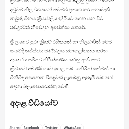
ක්‍රීඩකයන්ගේ නම් හෝ සලකා බලනු ලබන නිශ්චිත
දඬුවම් නිල වශයෙන් තවමත් ප්‍රකාශ කර නොමැති
නමුත්, විනය ක්‍රියාවලිය ඉදිරියට ගෙන යන විට
තවදුරටත් නිවේදන අපේක්ෂා කෙරේ.
ශ්‍රී ලංකාව පුරා ක්‍රිකට් රසිකයන් හා නිලධාරීන් මෙම
සංවේදී තත්ත්වය මණ්ඩලය සමාළෝචනය කරන
ආකාරය සමීපව නිරීක්ෂණය කරනු ඇති අතර,
ක්‍රීඩාවේ අඛණ්ඩතාව ඉහළ තබා ගනිමින් ඉක්මන් හා
විනිවිද පෙනෙන විසඳුමක් ලැබෙනු ඇතැයි බොහෝ
දෙනා බලාපොරොත්තු වෙති.
අදාළ වීඩියෝව
Share:
Facebook
Twitter
WhatsApp