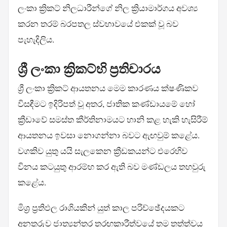
ලංකා ක්‍රිකට් නිලධාරීන්ගේ නිල ක්‍රියාමාර්ගය අවශ්‍ය
කරන තරම් බරපතල ස්වභාවයේ එකක් වූ බව
පැහැදිලිය.
ශ්‍රී ලංකා ක්‍රිකට්හි ප්‍රතිචාරය
ශ්‍රී ලංකා ක්‍රිකට් ආයතනය මෙම කාරණය ක්ෂණිකව
විසඳීමට ඉදිරිපත් වූ අතර, ජාතික කණ්ඩායමේ හෝ
ක්‍රීඩාවේ සමස්ත කීර්තිනාමයට හානි කළ හැකි හැසිරීම්
ආයතනය ඉවසා නොගන්නා බවට ඇඟවුම් කළේය.
වගකිව යුතු යයි සැලකෙන ක්‍රීඩකයන්ට එරෙහිව
විනය කටයුතු ආරම්භ කර ඇති බව මණ්ඩලය තහවුරු
කළේය.
මිශ්‍ර ප්‍රතිඵල රාශියකින් යුත් කාල පරිච්ඡේදයකට
අනතුරුව ජාත්‍යන්තර තරඟකාරීත්වයේ තම තත්ත්වය