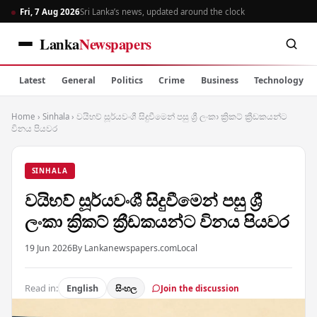
Fri, 7 Aug 2026
Sri Lanka’s news, updated around the clock
Lanka
Newspapers
Latest
General
Politics
Crime
Business
Technology
Home
›
Sinhala
›
වයිභව් සූර්යවංශී සිදුවීමෙන් පසු ශ්‍රී ලංකා ක්‍රිකට් ක්‍රීඩකයන්ට
විනය පියවර
SINHALA
වයිභව් සූර්යවංශී සිදුවීමෙන් පසු ශ්‍රී
ලංකා ක්‍රිකට් ක්‍රීඩකයන්ට විනය පියවර
19 Jun 2026
By Lankanewspapers.com
Local
Read in:
English
සිංහල
Join the discussion