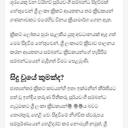
ශූරයෙකු වන වයිභව් සූර්යවංශී සම්බන්ධ සිදුවීමක්
හේතුවෙන් ශ්‍රී ලංකා ක්‍රිකට් ආයතනය තම ක්‍රීඩකයන්
ගණනාවකට එරෙහිව විනය ක්‍රියාමාර්ග ගෙන ඇත.
ක්‍රිකට් ලෝකය පුරා සැලකිය යුතු අවධානයක් ඇද ගත්
මෙම සිදුවීම හේතුවෙන්, ශ්‍රී ලංකාවේ ක්‍රීඩාව පාලනය
කරන ආයතනය සම්බන්ධ ක්‍රීඩකයන්ගේ හැසිරීම
සම්බන්ධයෙන් මැදිහත් වීමට පෙළඹුණි.
සිදු වූයේ කුමක්ද?
ජාත්‍යන්තර ක්‍රිකට් කවයන්හි ඉතා ඉක්මනින් කීර්තියට
පත් වූ ඉන්දීය තරුණ පිතිකරු සූර්යවංශී සම්බන්ධ
ගැටුමකට ශ්‍රී ලංකා ක්‍රීඩකයන්巻 巻巻ය බවට
තොරතුරු හෙළි වේ. සිදුවීමේ නිශ්චිත ස්වරූපය
සම්පූර්ණයෙන් හෙළිදරව් කර නොමැති නමුත්, ශ්‍රී