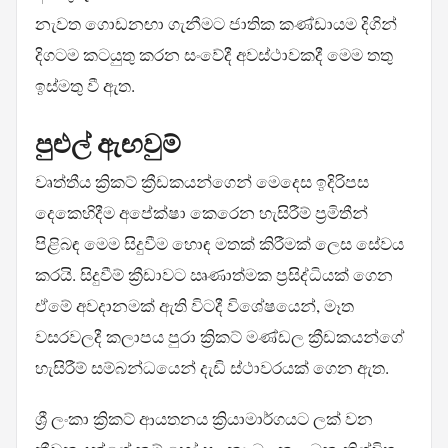
නැවත ගොඩනඟා ගැනීමට ජාතික කණ්ඩායම දිගින්
දිගටම කටයුතු කරන සංවේදී අවස්ථාවකදී මෙම තතු
ඉස්මතු වී ඇත.
පුළුල් ඇඟවුම්
වෘත්තීය ක්‍රිකට් ක්‍රීඩකයන්ගෙන් මෙදෙස ඉදිරිපස
දෙකෙහිදීම අපේක්ෂා කෙරෙන හැසිරීම් ප්‍රමිතීන්
පිළිබඳ මෙම සිදුවීම හොඳ මතක් කිරීමක් ලෙස සේවය
කරයි. සිදුවීම් ක්‍රීඩාවට ඍණාත්මක ප්‍රසිද්ධියක් ගෙන
ඒමේ අවදානමක් ඇති විටදී විශේෂයෙන්, මෑත
වසරවලදී කලාපය පුරා ක්‍රිකට් මණ්ඩල ක්‍රීඩකයන්ගේ
හැසිරීම් සම්බන්ධයෙන් දැඩි ස්ථාවරයක් ගෙන ඇත.
ශ්‍රී ලංකා ක්‍රිකට් ආයතනය ක්‍රියාමාර්ගයට ලක් වන