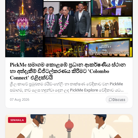
PickMe සමාගම කොළඹේ ප්‍රධාන ආකර්ෂණීය ස්ථාන
හා අත්දැකීම් ඩිජිටල්කරණය කිරීමට 'Colombo
Connect' එළිදක්වයි
ශ්‍රී ලංකාවේ ප්‍රමුඛතම රයිඩ්-හේලිං හා තාක්ෂණ වේදිකාව වන PickMe
සමාගම, නව ලෙස හඳුන්වා දෙන ලද PickMe Explore වේදිකාව යටතේ
මුල් ප්‍රධාන සේවාව ලෙස Colombo Connect…
07 Aug 2026
Discuss
SINHALA