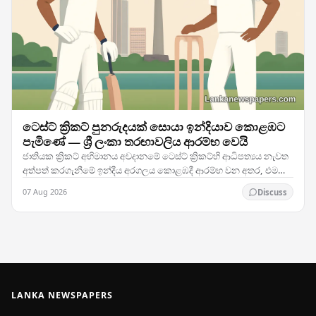
ටෙස්ට් ක්‍රිකට් පුනරුදයක් සොයා ඉන්දියාව කොළඹට
පැමිණේ — ශ්‍රී ලංකා තරඟාවලිය ආරම්භ වෙයි
ජාතියක ක්‍රිකට් අභිමානය අවදානමේ ටෙස්ට් ක්‍රිකට්හි ආධිපත්‍යය නැවත
අත්පත් කරගැනීමේ ඉන්දීය අරගලය කොළඹදී ආරම්භ වන අතර, එම
කණ්ඩායම ශ්‍රී ලංකාව සමඟ සංචාරකයන් සඳහා…
07 Aug 2026
Discuss
LANKA NEWSPAPERS