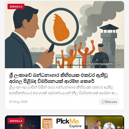
SINHALA
ශ්‍රී ලංකාවේ බන්ධනාගාර කිහිපයක එකවර ඇතිවූ
අරගල පිළිබඳ විමර්ශනයක් ආරම්භ කෙරේ
ශ්‍රී ලංකා බලධාරීන් විසින් රටේ බන්ධනාගාර කිහිපයක එකවර ඇතිවූ
අරාජිකත්වයේ තරංගයක් සම්බන්ධයෙන් නිල විමර්ශනයක් ආරම්භ කර
ඇති අතර, මෙම කලබලකාරී සිදුවීම් හුදකලා…
07 Aug 2026
Discuss
SINHALA