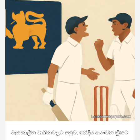
මෑතකාලීන වාර්තාවලට අනුව, ඉන්දීය යෞවන ක්‍රිකට්