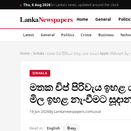
Thu, 6 Aug 2026
Sri Lanka’s news, updated around the clock
Lanka
Newspapers
Home
General
Politic
Latest
General
Politics
Crime
Business
Techn
Home
›
Sinhala
›
මතක චිප් පිරිවැය ඉහළ යාම මධ්‍යේ Apple නිෂ්පාදන මිල
SINHALA
මතක චිප් පිරිවැය ඉහළ 
මිල ඉහළ නැංවීමට සූදානම
19 Jun 2026
By Lankanewspapers.com
Local
Read in:
English
සිංහල