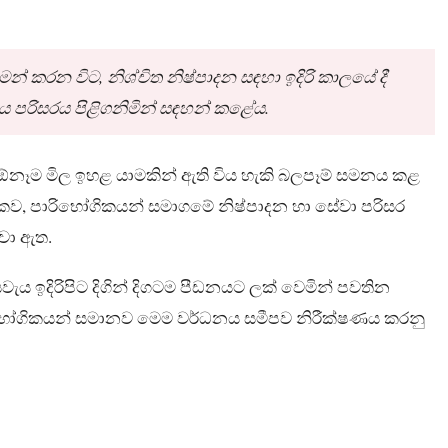
න් කරන විට, නිශ්චිත නිෂ්පාදන සඳහා ඉදිරි කාලයේ දී
ැය පරිසරය පිළිගනිමින් සඳහන් කළේය.
 ඕනෑම මිල ඉහළ යාමකින් ඇති විය හැකි බලපෑම් සමනය කළ
ිකව, පාරිභෝගිකයන් සමාගමේ නිෂ්පාදන හා සේවා පරිසර
්වා ඇත.
ිරිපිට දිගින් දිගටම පීඩනයට ලක් වෙමින් පවතින
ිභෝගිකයන් සමානව මෙම වර්ධනය සමීපව නිරීක්ෂණය කරනු