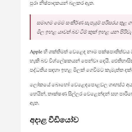
පුරා නිෂ්පාදකයන් බලකර ඇත.
සමාගම මෙම සංකීර්ණ සැපයුම් පරිසරය තුළ ගම
මිල ඉහළ යාවත් බව ටිම් කුක් ඉහළ යන පිරිව
Apple හි ශක්තිමත් වෙළෙඳ නාම පක්ෂපාතිත්වය
හැකි බව විශ්ලේෂකයන් පෙන්වා දෙයි. ඓතිහාස
පද්ධතිය සඳහා ඉහළ මිලක් ගෙවීමට කැමැත්ත දක
ලෝකයේ බොහෝ වෙළෙඳපොළවල ගෘහස්ථ අයවැය ඉද
හෙයින්, තාක්ෂණ සිල්ලර වෙළෙන්දන් සහ පාර
ඇත.
අදාළ වීඩියෝව