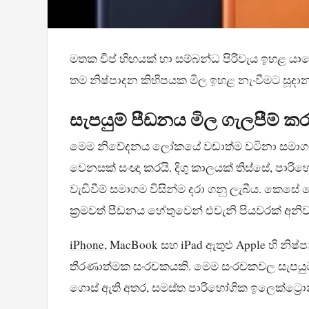
මතක චිප් හිඟයක් හා සම්බන්ධ පිරිවැය ඉහළ 
තම නිෂ්පාදන කිහිපයක මිල ඉහළ නැංවීමට සූදානම්
සැපයුම් පීඩනය මිල ගැලපීම් ක
මෙම නිවේදනය ලෝකයේ වඩාත්ම වටිනා සමාගම් අතර
වෙනසක් සංඥා කරයි. දිගු කාලයක් තිස්සේ, පාර
වැඩිවීම් සමාගම විසින්ම දරා ගනු ලැබීය. කෙ
ක්‍රමවත් පීඩනය හේතුවෙන් එවැනි පියවරක් අන
iPhone
, MacBook සහ iPad ඇතුළු Apple හි නි
තීරණාත්මක සංරචකයකි. මෙම සංරචකවල සැපයුම සී
ගොස් ඇති අතර, සමස්ත පාරිභෝගික ඉලෙක්ට්‍රො