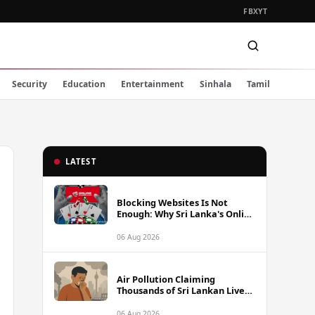
FB
X
YT
Security
Education
Entertainment
Sinhala
Tamil
LATEST
Blocking Websites Is Not
Enough: Why Sri Lanka's Online
Gambling Problem Runs Far
Deeper
06 Aug 2026
Air Pollution Claiming
Thousands of Sri Lankan Lives
Annually, Experts Warn
06 Aug 2026