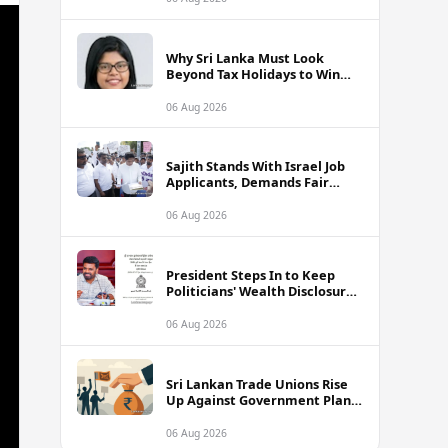
Why Sri Lanka Must Look
Beyond Tax Holidays to Win
Over Foreign Investors
06 Aug 2026
Sajith Stands With Israel Job
Applicants, Demands Fair
Treatment at Polduwa Protest
06 Aug 2026
President Steps In to Keep
Politicians' Wealth Disclosures
Accessible to Public
06 Aug 2026
Sri Lankan Trade Unions Rise
Up Against Government Plans
to Interfere With Worker
Savings Funds
06 Aug 2026