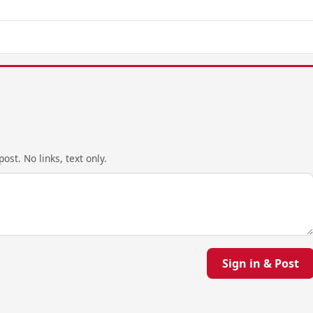
ost. No links, text only.
Sign in & Post