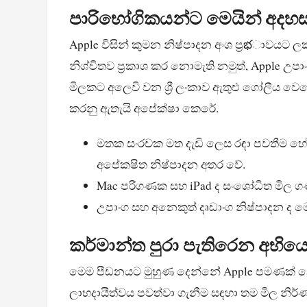
පාරිභෝගිකයන්ට මෙයින් අදහස
Apple විසින් කුමන නිෂ්පාදන අංශ ප්‍රభාවය
නිශ්චිතව ප්‍රකාශ කර නොමැති නමුත්, Apple
මිලකට අලෙවි වන ශ්‍රී ලංකාව ඇතුළු ගෝලීය 
කරනු ඇතැයි අපේක්ෂා කෙරේ.
මතක සංරචක මත දැඩි ලෙස රඳා පවතීම හේතු
අපේකෂිත නිෂ්පාදන අතර වේ.
Mac පරිගණක සහ iPad ද සංශෝධිත මිල ගණ
උපාංග සහ අනෙකුත් දෘඩාංග නිෂ්පාදන ද ම
කර්මාන්ත පුරා පැතිරෙන අභි
මෙම පීඩනයට මුහුණ දෙන්නේ Apple පමණක් න
ලාභදායීත්වය පවත්වා ගැනීම සඳහා තම මිල න