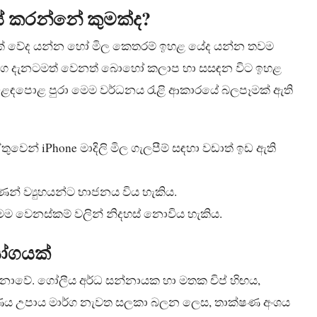
් කරන්නේ කුමක්ද?
ට ලක් වේද යන්න හෝ මිල කෙතරම් ඉහළ යේද යන්න තවම
 උපාංග දැනටමත් වෙනත් බොහෝ කලාප හා සසඳන විට ඉහළ
වෙළෙඳපොළ පුරා මෙම වර්ධනය රැළි ආකාරයේ බලපෑමක් ඇති
වෙන් iPhone මාදිලි මිල ගැලපීම් සඳහා වඩාත් ඉඩ ඇති
න් ව්‍යුහයන්ට භාජනය විය හැකිය.
ෙම වෙනස්කම් වලින් නිදහස් නොවිය හැකිය.
යෝගයක්
ොවේ. ගෝලීය අර්ධ සන්නායක හා මතක චිප් හිඟය,
ිර්ණය උපාය මාර්ග නැවත සලකා බලන ලෙස, තාක්ෂණ අංශය