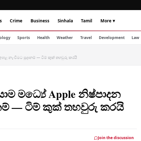
s
Crime
Business
Sinhala
Tamil
More ▾
ology
Sports
Health
Weather
Travel
Development
Law
 ඉහළ නැංවීමට සූදානම් — ටිම් කුක් තහවුරු කරයි
යාම මධ්‍යේ Apple නිෂ්පාදන
් — ටිම් කුක් තහවුරු කරයි
Join the discussion