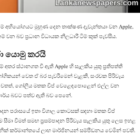
යාමේ අභියෝගයට මුහුණ දෙන තාක්ෂණ දැවැන්තයා වන
Apple
,
 වන බව ප්‍රධාන විධායක නිලධාරී ටිම් කුක් පැවසීය.
රා යොමු කරයි
 ස්ථානගත වී ඇති Apple හි සැලකිය යුතු ප්‍රතිපත්ති
ිභෝගිකයන් වෙත ඒ බර පැවරීමෙන් වැළකී, සංරචක පිරිවැය
සේ වෙතත්, ගෝලීය මතක චිප් වෙළෙඳපොළෙන් එල්ල වන
ිවාර්ය බවට පත්ව ඇති බව පෙනේ.
ෂ්පාදන පරාසයේ ඉතා විශාල කොටසක් සඳහා මතක චිප්
මා වීමත් සමඟ ප්‍රසම්පාදන පිරිවැය සැලකිය යුතු ලෙස ඉහළ
නික් කර්මාන්තයේ ලාභ මාර්ජිනයන් සම්පීඩනය වෙමින් පවතී.