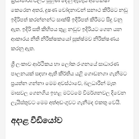
ක්‍රියාමාර්ගවලට මුහුණ දෙනු ඇතැයි අපේක්ෂා
කෙරෙන අතර, දූෂණ චෝදනාවන් සනාථ කිරීමට නඩු
ඉදිරිපත් කරන්නන්ට සාක්ෂි ඉදිරිපත් කිරීමට සිදු වනු
ඇත. ඉදිරි සති කිහිපය තුළ නඩුව ඉදිරියට ගෙන යන
ආකාරය නීති නිරීක්ෂකයෝ සූක්ෂ්මව නිරීක්ෂණය
කරනු ඇත.
ශ්‍රී ලංකාව ආර්ථිකය හා ලෝක රංගනයේ සාධාරණ
පාලනයක් සඳහා ඇති කීර්තිය යළි ගොඩනගා ගැනීමට
ප්‍රයත්න ගන්නා මෙම අවස්ථාවේ, බලධාරීන් මෑත
මාසවල ගෙනගිය ඉහළ මට්ටමේ විමර්ශනවල දිවෙන
ලැයිස්තුවට මෙම අත්අඩංගුවට ගැනීමද එකතු වෙයි.
අදාළ වීඩියෝව