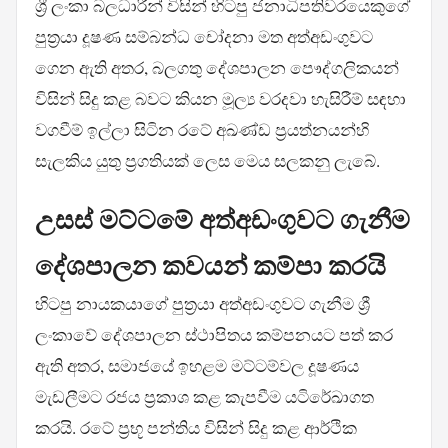
ශ්‍රී ලංකා බලධාරීන් විසින් හිටපු ජනාධිපතිවරයෙකුගේ
පුත්‍රයා දූෂණ සම්බන්ධ චෝදනා මත අත්අඩංගුවට
ගෙන ඇති අතර, බලගතු දේශපාලන පෞද්ගලිකයන්
විසින් සිදු කළ බවට කියන මූල්‍ය වරදවා හැසිරීම් සඳහා
වගවීම් ඉල්ලා සිටින රටේ අඛණ්ඩ ප්‍රයත්නයන්හි
සැලකිය යුතු ප්‍රගතියක් ලෙස මෙය සලකනු ලැබේ.
උසස් මට්ටමේ අත්අඩංගුවට ගැනීම
දේශපාලන කවයන් කම්පා කරයි
හිටපු නායකයාගේ පුත්‍රයා අත්අඩංගුවට ගැනීම ශ්‍රී
ලංකාවේ දේශපාලන ස්ථාපිතය කම්පනයට පත් කර
ඇති අතර, සමාජයේ ඉහළම මට්ටම්වල දූෂණය
මැඩලීමට රජය ප්‍රකාශ කළ කැපවීම යටිරේඛාගත
කරයි. රටේ ප්‍රභූ පන්තිය විසින් සිදු කළ ආර්ථික