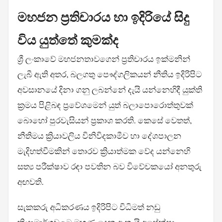
මහජන ප්‍රතිචාරය හා ඉදිරියේ සිදු
විය යුත්තේ කුමක්ද
ශ්‍රී ලංකාවේ මහජනතාවගෙන් ප්‍රතිචාරය ඉක්මනින්
ලැබී ඇති අතර, බලගතු පෞද්ගලිකයන් නීතිය ඉදිරිපිට
අවසානයේ දිනා ගනු ලබන්නේ දැයි යන්නෙහිදී යුක්ති
ක්‍රමය පිළිබඳ ප්‍රවේශමෙන් යුත් බලාපොරොත්තුවක්
බොහෝ පුරවැසියන් ප්‍රකාශ කරති. කෙසේ වෙතත්,
නීතිමය ක්‍රියාවලිය විනිවිදකාමීව හා දේශපාලන
මැදිහත්වීමකින් තොරව ක්‍රියාත්මක වේද යන්නෙහි
සත්‍ය පරීක්ෂාව රඳා පවතින බව විවේචකයෝ අනතුරු
අඟවති.
සැකකරු අධිකරණය ඉදිරිපිට විධිමත් නඩු