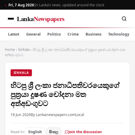
Fri, 7 Aug 2026
Sri Lanka’s news, updated around the clock
Lanka
Newspapers
Latest
General
Politics
Crime
Business
Technology
Home
›
Sinhala
›
හිටපු ශ්‍රී ලංකා ජනාධිපතිවරයෙකුගේ පුත්‍රයා දූෂණ චෝදනා මත
අත්අඩංගුවට
SINHALA
හිටපු ශ්‍රී ලංකා ජනාධිපතිවරයෙකුගේ
පුත්‍රයා දූෂණ චෝදනා මත
අත්අඩංගුවට
18 Jun 2026
By Lankanewspapers.com
Local
Read in:
English
සිංහල
Join the discussion