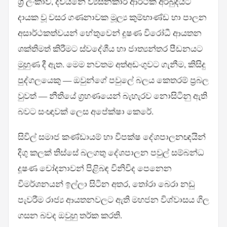
ශ්‍රී ලංකාව, දිවයිනේ ව්‍යසනකාරී ආර්ථික අර්බුදයට
දායක වූ වසර ගණනාවක මූල්‍ය කුම්භාණ්ඩ හා පාලන
අසාර්ථකත්වයන් හේතුවෙන් දූෂණ විරෝධී ආයතන
ශක්තිමත් කිරීමට ස්වදේශීය හා ජාත්‍යන්තර පීඩනයට
මුහුණ දී ඇත. මෙම නවතම අත්අඩංගුවට ගැනීම, කිසිදු
පුද්ගලයෙකු — ඔවුන්ගේ පවුලේ බලය කෙතරම් ප්‍රබල
වුවත් — නීතියේ ග්‍රහණයෙන් බැහැරව නොසිටිනු ඇති
බවට සංඥාවක් ලෙස අපේක්ෂා කෙරේ.
සිවිල් සමාජ කණ්ඩායම් හා විපක්ෂ දේශපාලනඥයින්
දිගු කලක් තිස්සේ බලගතු දේශපාලන පවුල් සම්බන්ධ
දූෂණ චෝදනාවන් පිළිබඳ විනිවිද පෙනෙන
විමර්ශනයන් ඉල්ලා සිටින අතර, තෝරා බෙරා නඩු
පැවරීම රාජ්‍ය ආයතනවලට ඇති මහජන විශ්වාසය ගිල
ගසන බවද ඔවුහු තර්ක කරති.