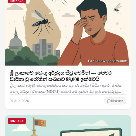
SINHALA
ශ්‍රී ලංකාවේ ඩෙංගු අර්බුදය තීව්‍ර වෙමින් — මෙවර
වාර්තා වූ රෝගීන් සංඛ්‍යාව 88,000 ඉක්මවයි
ශ්‍රී ලංකාව දරුණු ඩෙංගු තත්ත්වයකට මුහුණ දෙමින් සිටින අතර, ජාතික
ඩෙංගු මර්දන ඒකකය (NDCU) මෙවර මේ දක්වා රට පුරා තහවුරු වූ
රෝගීන් 88,088 දෙනෙකු සහ මරණ 63ක් වාර්තා…
07 Aug 2026
Discuss
SINHALA