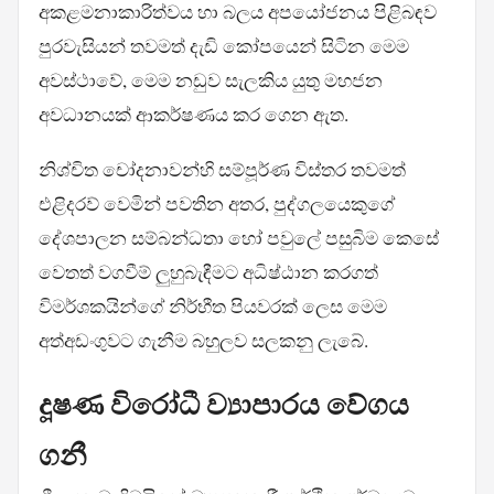
අකළමනාකාරිත්වය හා බලය අපයෝජනය පිළිබඳව
පුරවැසියන් තවමත් දැඩි කෝපයෙන් සිටින මෙම
අවස්ථාවේ, මෙම නඩුව සැලකිය යුතු මහජන
අවධානයක් ආකර්ෂණය කර ගෙන ඇත.
නිශ්චිත චෝදනාවන්හි සම්පූර්ණ විස්තර තවමත්
එළිදරව් වෙමින් පවතින අතර, පුද්ගලයෙකුගේ
දේශපාලන සම්බන්ධතා හෝ පවුලේ පසුබිම කෙසේ
වෙතත් වගවීම් ලුහුබැඳීමට අධිෂ්ඨාන කරගත්
විමර්ශකයින්ගේ නිර්භීත පියවරක් ලෙස මෙම
අත්අඩංගුවට ගැනීම බහුලව සලකනු ලැබේ.
දූෂණ විරෝධී ව්‍යාපාරය වේගය
ගනී