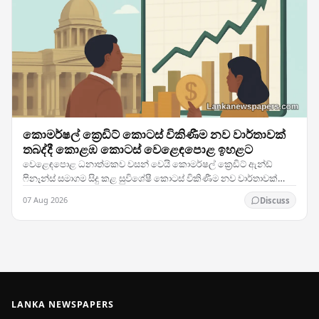
කොමර්ෂල් ක්‍රෙඩිට් කොටස් විකිණීම නව වාර්තාවක්
තබද්දී කොළඹ කොටස් වෙළෙඳපොළ ඉහළට
වෙළෙඳපොළ ධනාත්මකව වසන් වෙයි කොමර්ෂල් ක්‍රෙඩිට් ඇන්ඩ්
ෆිනෑන්ස් සමාගම සිදු කළ සුවිශේෂී කොටස් විකිණීම නව වාර්තාවක්
තබමින් ශ්‍රී ලංකා කොටස් වෙළෙඳාමට උද්දීපනයක් ලබා…
07 Aug 2026
Discuss
LANKA NEWSPAPERS