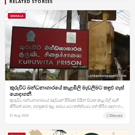
RELATED STORIES
SINHALA
කුරුවිට බන්ධනාගාරයේ කැළඹිලි මැඩලීමට කඳුළු ගෑස්
යොදාගනී
කුරුවිට බන්ධනාගාරයේ රැඳවියන් පිරිසක් විසින් විවෘත කැළඹිලි ඇති
කිරීමත් සමඟ, පහසුකම් තුළ සාමය යථා තත්ත්වයට පත් කිරීම සඳහා හදිසි
මැදිහත්වීමකට ලක් කිරීමට බලධාරීන්…
07 Aug 2026
Discuss