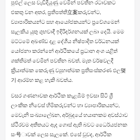
පුළුල් ලෙස වැඩිදියුණු වෙමින් පවතින රටාවකට
එකතු වන අතර, ප්‍රතිපත්ති立案කරුවන්ට,
ව්‍යාපාරිකයන්ට සහ ආයෝජකයන්ට ප්‍රවේශමෙන්
සැලකිය යුතු ශුභවාදී ඉදිරිදර්ශනයක් ලබා දෙයි. මෙම
මට්ටමේ අඛණ්ඩ දළ දේශීය නිෂ්පාදිත වර්ධනයක්
යෝජනා කරන්නේ ආර්ථිකයේ ප්‍රධාන අංශ යළිත්
ශක්තිමත් වෙමින් පවතින බවත්, මෑත වර්ෂවලදී
ක්‍රියාත්මක කෙරුණු ව්‍යුහාත්මක ප්‍රතිසංස්කරණ ඵල맺
기 ආරම්භ කළ හැකි බවත්ය.
වසර ගණනාවක ආර්ථික කැළඹීම් ඉවසා සිටි ශ්‍රී
ලාංකික නිවෙස් හිමිකරුවන්ට හා ව්‍යාපාරිකයන්ට,
මෙවැනි සංඛ්‍යාලේඛන, අර්බුදයේ භයානකම අවස්ථාව
ස්ථිරවම අතීතයට ඇද ගොස් ඇති බවට ධෛර්යජනක
සං号ාවක් ලෙස සැලකේ. එසේ වුවද, ආර්ථික