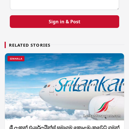
Sign in & Post
RELATED STORIES
SINHALA
ශ්‍රී ලංකන් එයාර්ලයින්ස් සමාගම කොළඹ-කුවේට් ගමන්