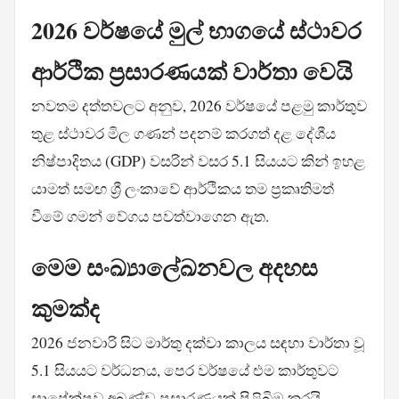
2026 වර්ෂයේ මුල් භාගයේ ස්ථාවර
ආර්ථික ප්‍රසාරණයක් වාර්තා වෙයි
නවතම දත්තවලට අනුව, 2026 වර්ෂයේ පළමු කාර්තුව
තුළ ස්ථාවර මිල ගණන් පදනම් කරගත් දළ දේශීය
නිෂ්පාදිතය (GDP) වසරින් වසර 5.1 සියයට කින් ඉහළ
යාමත් සමඟ ශ්‍රී ලංකාවේ ආර්ථිකය තම ප්‍රකෘතිමත්
වීමේ ගමන් වේගය පවත්වාගෙන ඇත.
මෙම සංඛ්‍යාලේඛනවල අදහස
කුමක්ද
2026 ජනවාරි සිට මාර්තු දක්වා කාලය සඳහා වාර්තා වූ
5.1 සියයට වර්ධනය, පෙර වර්ෂයේ එම කාර්තුවට
සාපේක්ෂව අඛණ්ඩ ප්‍රසාරණයක් පිළිබිඹු කරයි.