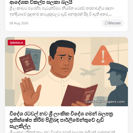
ආදේශක විකල්ප සලකා බලයි
ශ්‍රී ලංකාවට එරෙහිව පැවැත්වීමට නියමිත ටෙස්ට් තරඟාවලිය සඳහා
ඉන්දියාවේ සූදානම් කටයුතුවලට දැඩි අනතුරක් සිදු වී ඇති අතර,
කණ්ඩායමේ ප්‍රධාන ක්‍රීඩකයෙකුට හටගත් තුවාලය…
08 Aug 2026
Discuss
SINHALA
විදේශ රටවල් නව ශ්‍රී ලාංකික විදේශ ගමන් බලපත්‍ර
ප්‍රතික්ෂේප කිරීම පිළිබඳ පාර්ලිමේන්තුවේ දැඩි
සැලකිල්ල
ශ්‍රී ලංකාව නිකුත් කළ නව විදේශ ගමන් බලපත්‍ර රාශියක් ගණනාවක්