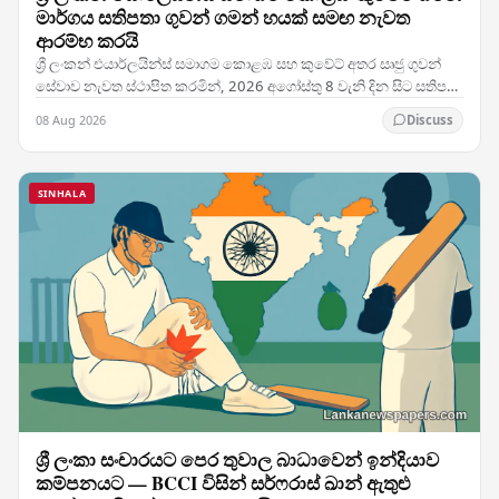
මාර්ගය සතිපතා ගුවන් ගමන් හයක් සමඟ නැවත
ආරම්භ කරයි
ශ්‍රී ලංකන් එයාර්ලයින්ස් සමාගම කොළඹ සහ කුවේට් අතර සෘජු ගුවන්
සේවාව නැවත ස්ථාපිත කරමින්, 2026 අගෝස්තු 8 වැනි දින සිට සතිපතා
ගුවන් ගමන් හයක් සහිතව එම මාර්ගයේ…
08 Aug 2026
Discuss
SINHALA
ශ්‍රී ලංකා සංචාරයට පෙර තුවාල බාධාවෙන් ඉන්දියාව
කම්පනයට — BCCI විසින් සර්ෆරාස් ඛාන් ඇතුළු