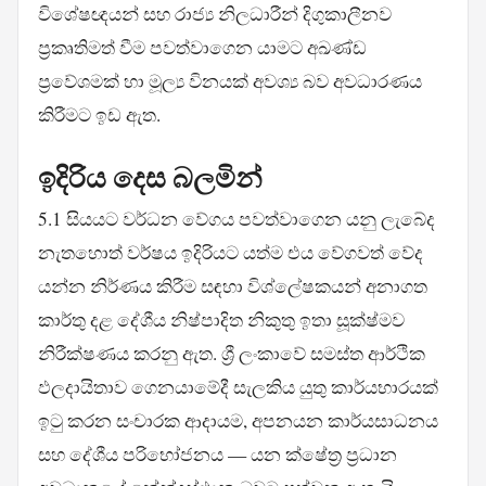
විශේෂඥයන් සහ රාජ්‍ය නිලධාරීන් දිගුකාලීනව
ප්‍රකෘතිමත් වීම පවත්වාගෙන යාමට අඛණ්ඩ
ප්‍රවේශමක් හා මූල්‍ය විනයක් අවශ්‍ය බව අවධාරණය
කිරීමට ඉඩ ඇත.
ඉදිරිය දෙස බලමින්
5.1 සියයට වර්ධන වේගය පවත්වාගෙන යනු ලැබේද
නැතහොත් වර්ෂය ඉදිරියට යත්ම එය වේගවත් වේද
යන්න නිර්ණය කිරීම සඳහා විශ්ලේෂකයන් අනාගත
කාර්තු දළ දේශීය නිෂ්පාදිත නිකුතු ඉතා සූක්ෂ්මව
නිරීක්ෂණය කරනු ඇත. ශ්‍රී ලංකාවේ සමස්ත ආර්ථික
ඵලදායිතාව ගෙනයාමේදී සැලකිය යුතු කාර්යභාරයක්
ඉටු කරන සංචාරක ආදායම, අපනයන කාර්යසාධනය
සහ දේශීය පරිභෝජනය — යන ක්ෂේත්‍ර ප්‍රධාන