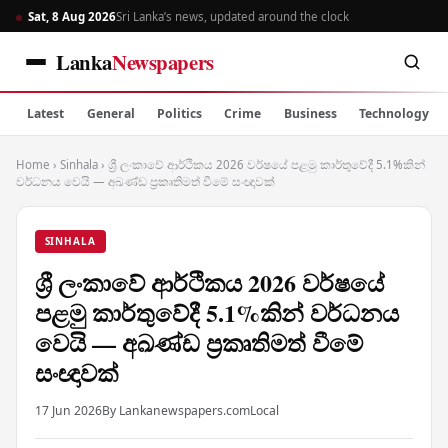
Sat, 8 Aug 2026
Sri Lanka’s news, updated around the clock
Lanka
Newspapers
Latest
General
Politics
Crime
Business
Technology
Home
›
Sinhala
›
ශ්‍රී ලංකාවේ ආර්ථිකය 2026 වර්ෂයේ පළමු කාර්තුවේදී 5.1%කින්
වර්ධනය වෙයි — අඛණ්ඩ ප්‍රකෘතිමත් වීමේ සංඥාවක්
SINHALA
ශ්‍රී ලංකාවේ ආර්ථිකය 2026 වර්ෂයේ
පළමු කාර්තුවේදී 5.1%කින් වර්ධනය
වෙයි — අඛණ්ඩ ප්‍රකෘතිමත් වීමේ
සංඥාවක්
17 Jun 2026
By Lankanewspapers.com
Local