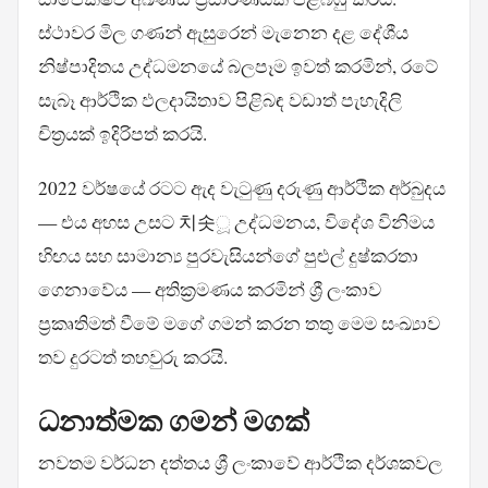
ස්ථාවර මිල ගණන් ඇසුරෙන් මැනෙන දළ දේශීය
නිෂ්පාදිතය උද්ධමනයේ බලපෑම ඉවත් කරමින්, රටේ
සැබෑ ආර්ථික ඵලදායිතාව පිළිබඳ වඩාත් පැහැදිලි
චිත්‍රයක් ඉදිරිපත් කරයි.
2022 වර්ෂයේ රටට ඇද වැටුණු දරුණු ආර්ථික අර්බුදය
— එය අහස උසට 치솟ූ උද්ධමනය, විදේශ විනිමය
හිඟය සහ සාමාන්‍ය පුරවැසියන්ගේ පුළුල් දුෂ්කරතා
ගෙනාවේය — අතික්‍රමණය කරමින් ශ්‍රී ලංකාව
ප්‍රකෘතිමත් වීමේ මගේ ගමන් කරන තතු මෙම සංඛ්‍යාව
තව දුරටත් තහවුරු කරයි.
ධනාත්මක ගමන් මගක්
නවතම වර්ධන දත්තය ශ්‍රී ලංකාවේ ආර්ථික දර්ශකවල