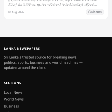
රටවල් සිය මායිම් සහ ආගමන පරීක්ෂණ මධ්‍යස්ථානවලදී ඉදිරිපත්
කිරීමේදී ප්‍රතික්ෂේප කරනු ලබන බවට වාර්තා…
08 Aug 2026
Discuss
LANKA NEWSPAPERS
Sri Lanka's trusted source for breaking news,
politics, sports, business and world headlines —
updated around the clock.
SECTIONS
Local News
World News
Business