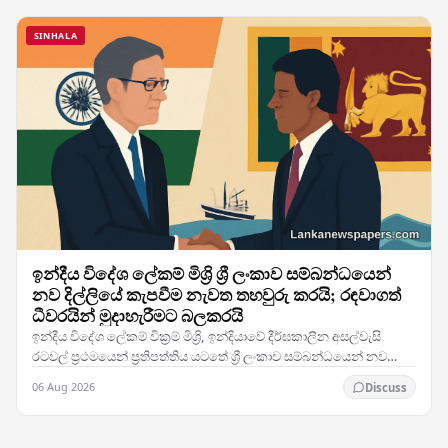
SINHALA
ඉන්දීය විදේශ ලේකම් මිශ්‍රි ශ්‍රී ලංකාව සම්බන්ධයෙන්
නව දිල්ලියේ කැපවීම නැවත තහවුරු කරයි; රඳවාගත්
ධීවරයින් මුදාහැරීමට බලකරයි
ඉන්දීය විදේශ ලේකම් වික්‍රම් මිශ්‍රි, ඉන්දියාවේ දීර්ඝකාලීන අසල්වැසි
රටවල් ප්‍රථමයෙන් ප්‍රතිපත්තිය යටතේ ශ්‍රී ලංකාව සම්බන්ධයෙන් නව
දිල්ලිය දක්වන අචල කැපවීම නැවත…
06 Aug 2026
Discuss