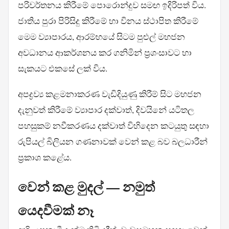
පරිවර්තනය කිරීමේ පොරොන්දුව සමඟ ඉදිරිපත් විය.
ජාතිය පුරා පිරිසිදු කිරීමේ හා විනය ස්ථාපිත කිරීමේ
මෙම ව්‍යාපාරය, ආරම්භයේ සිටම පුළුල් මහජන
අවධානය ආකර්ශනය කර ගනිමින් ප්‍රශංසාවට හා
සැකයට එකසේ ලක් විය.
අපද්‍රව්‍ය කළමනාකරණ වැඩිදියුණු කිරීම් සිට මහජන
දැනුවත් කිරීමේ ව්‍යාපාර දක්වාත්, දිවයිනේ යටිතල
පහසුකම් නවීකරණය දක්වාත් විහිදෙන කටයුතු සඳහා
රුපියල් බිලියන ගණනාවක් වෙන් කළ බව බලධාරීන්
ප්‍රකාශ කළේය.
වෙන් කළ මුදල් — නමුත්
යෙදවීමක් නෑ