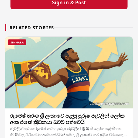
Sign in & Post
RELATED STORIES
SINHALA
රුමේෂ් තරංග ශ්‍රී ලංකාවේ පළමු පුරුෂ ජැව්ලින් ලෝක
අංක එකේ ක්‍රීඩකයා බවට පත්වෙයි
ජැව්ලින් ශූරයා රුමේෂ් තරංග පුරුෂ ජැව්ලින් 종목හි ලෝක ශ්‍රේණිගත
කිරීම්වල ශීර්ෂස්ථානයට පත්වීමත් සමග, ශ්‍රී ලංකාව නව ක්‍රීඩා වීරයෙකු