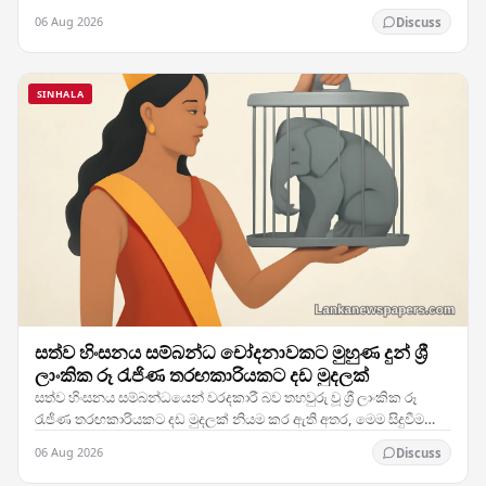
ලෙස ඔහු සිය හදවත්වල රඳවා ගනී.…
06 Aug 2026
Discuss
SINHALA
සත්ව හිංසනය සම්බන්ධ චෝදනාවකට මුහුණ දුන් ශ්‍රී
ලාංකික රූ රැජිණ තරඟකාරියකට දඩ මුදලක්
සත්ව හිංසනය සම්බන්ධයෙන් වරදකාරී බව තහවුරු වූ ශ්‍රී ලාංකික රූ
රැජිණ තරඟකාරියකට දඩ මුදලක් නියම කර ඇති අතර, මෙම සිදුවීම
දේශීය හා ජාත්‍යන්තර මට්ටමින් සැලකිය යුතු…
06 Aug 2026
Discuss