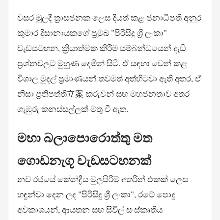
වසර මුලදී ත්‍රාසජනක ලෙස දියත් කළ ජනාධිපති අනුර
කුමාර දිසානායකගේ ප්‍රමුඛ "පිරිසිදු ශ්‍රී ලංකා"
වැඩසටහන, ක්‍රියාත්මක කිරීම සම්බන්ධයෙන් දැඩි
ප්‍රශ්නවලට මුහුණ දෙමින් සිටී. ඒ සඳහා වෙන් කළ
විශාල මුදල් ප්‍රමාණයන් තවමත් අත්හිටවා ඇති අතර, ඒ
නිසා ප්‍රතිපත්ති立案 කරුවන් සහ මහජනතාව අතර
ගැඹුරු කනස්සල්ලක් මතු වී ඇත.
මහා බලාපොරොත්තු මත
ගොඩනැගූ වැඩසටහනක්
නව රජයේ කේන්ද්‍රීය මුලපිරීම් අතරින් එකක් ලෙස
හඳුන්වා දෙන ලද "පිරිසිදු ශ්‍රී ලංකා", රටේ පොදු
අවකාශයන්, ආයතන සහ සිවිල් සංස්කෘතිය