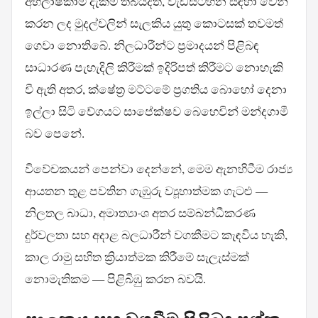
අභිලාෂකාමී දැක්ම තිබියදීත්, වැඩසටහන සඳහා වෙන්
කරන ලද මුදල්වලින් සැලකිය යුතු කොටසක් තවමත්
ගෙවා නොතිබේ. නිලධාරීන්ට ප්‍රමාදයන් පිළිබඳ
සාධාරණ පැහැදිලි කිරීමක් ඉදිරිපත් කිරීමට නොහැකි
වී ඇති අතර, ක්ෂේත්‍ර මට්ටමේ ප්‍රගතිය බොහෝ දෙනා
ඉල්ලා සිටි වේගයට සාපේක්ෂව බෙහෙවින් මන්දගාමී
බව පෙනේ.
විවේචකයන් පෙන්වා දෙන්නේ, මෙම ඇනහිටීම රාජ්‍ය
ආයතන තුළ පවතින ගැඹුරු ව්‍යූහාත්මක ගැටළු —
නිලතල බාධා, අමාත්‍යාංශ අතර සම්බන්ධීකරණ
දුර්වලතා සහ අදාළ බලධාරීන් වගකීමට කැඳවිය හැකි,
කාල රාමු සහිත ක්‍රියාත්මක කිරීමේ සැලැස්මක්
නොමැතිකම — පිළිබිඹු කරන බවයි.