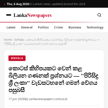
Thu, 6 Aug 2026
Sri Lanka’s news, updated around the clock
Lanka
Newspapers
Latest
General
Politics
Crime
Business
Technology
Home
›
Sinhala
›
කොටස් කිහිපයකට වෙන් කළ බිලියන ගණනක් ප්‍රශ්නයට —
"පිරිසිදු ශ්‍රී ලංකා" වැඩසටහනේ ගමන් වේගය පසුබසී
SINHALA
කොටස් කිහිපයකට වෙන් කළ
බිලියන ගණනක් ප්‍රශ්නයට — "පිරිසිදු
ශ්‍රී ලංකා" වැඩසටහනේ ගමන් වේගය
පසුබසී
17 Jun 2026
By Lankanewspapers.com
Local