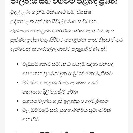
පාලනය සහ වගවීම පිළිබඳ ප්‍රශ්න
මුදල් ලබා ගැනීම මන්දගාමී වීම, විපක්ෂ
දේශපාලකයන් සහ සිවිල් සමාජ සංවිධාන,
වැඩසටහන කළමනාකරණය කරන ආකාරය ගැන
සූක්ෂ්ම ප්‍රශ්න මතු කිරීමට පොළඹවා ඇත. නිතර නිතර
දැක්වෙන කනස්සල්ල අතරට ඇතුළත් වන්නේ:
වැඩසටහනට සම්බන්ධ වියදම් සඳහා විනිවිද
පෙනෙන ප්‍රසම්පාදන රාමුවක් නොමැතිකම
මධ්‍යම හා පළාත් රාජ්‍ය ආයතන අතර
නොපැහැදිලි වගකීම් රේඛා
ප්‍රගතිය මැනිය හැකි ඉලක්ක නොමැතිකම
මූල මට්ටමේ ප්‍රජා සහභාගිත්වය ප්‍රමාණවත්
නොවීම