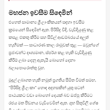
මහජන ඉවසීම සිඳෙමින්
එහෙත් සාමාන්‍ය ශ්‍රී ලාංකිකයන් සඳහා ඉවසීම
ක්‍රමයෙන් සිඳෙමින් ඇත. පිරිසිදු වීදි, වැඩිදියුණු කළ
කසළ එකතු කිරීම සහ සිවිල් ආඩම්බරයේ අලුත්
හැඟීමක් — සාධාරණ කාල රාමුවක් තුළ — ඔවුන්ගේ
ප්‍රජාවන්ට දෘශ්‍යමාන, ස්පර්ශ කළ හැකි වැඩිදියුණු
කිරීම් ලබා දෙනු ඇතැයි බොහෝ දෙනා
බලාපොරොත්තු වූහ.
මුදල් ලබාගත හැකි නමුත් ප්‍රගතිය සීමිත වීමත් සමඟ,
"පිරිසිදු ශ්‍රී ලංකා" හොඳ අදහසකින් යුතු සටන්
පාඨයකට වඩා බොහෝ දෙයක් බව ඔප්පු කිරීමට
රජය මත පීඩනය වැඩිවෙමින් ඇත. ශුභ සිතුවිලි ශේෂ