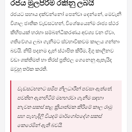
රජය මුලපිරීම රකිනු ලබයි
රජයට සහාය දක්වන්නෝ පෙන්වා දෙන්නේ, මෙවැනි
විශාල ජාතික වැඩසටහන්, විශේෂයෙන්ම රාජ්‍ය ස්ථර
කිහිපයක් හරහා සම්බන්ධීකරණය අවශ්‍ය වන ඒවා,
ගතිවේගය ලබා ගැනීමට ස්වභාවිකවම කාලය ගන්නා
බවයි. නිසි පදනම දැන් ස්ථාපිත කිරීම, දිගු කාලීනව
වඩා ශක්තිමත් හා තිරස් ප්‍රතිඵල ගෙනෙනු ඇතැයිද
ඔවුහු තර්ක කරති.
වැඩසටහනට සමීප නිලධාරීන් පවසා ඇත්තේ,
පවතින ඇනහිටීම් මඟහරවා ගැනීම සඳහා
නැවත සකස් කළ ක්‍රියාත්මක කිරීමේ කාල රාමු
සහ පැහැදිලි වියදම් මාර්ගෝපදේශ සකස්
කෙරෙමින් ඇති බවයි.