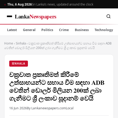
Thu, 6 Aug 2026
Sri Lanka’s news, updated around the clock
Lanka
Newspapers
Latest
General
Politics
Crime
Business
Technology
Home
›
Sinhala
›
චක්‍රවාත ප්‍රකෘතිමත් කිරීමේ උත්සාහයන්ට සහාය වීම සඳහා ADB
වෙතින් ඩොලර් මිලියන 200ක් ලබා ගැනීමට ශ්‍රී ලංකාව සූදානම් වෙයි
SINHALA
චක්‍රවාත ප්‍රකෘතිමත් කිරීමේ
උත්සාහයන්ට සහාය වීම සඳහා ADB
වෙතින් ඩොලර් මිලියන 200ක් ලබා
ගැනීමට ශ්‍රී ලංකාව සූදානම් වෙයි
16 Jun 2026
By Lankanewspapers.com
Local