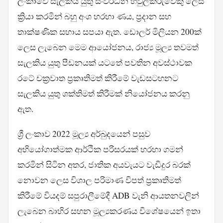
ලංකාවේ සැලකිය යුතු සංවර්ධන හවුල්කරුවෙකු ලෙස
ක්‍රියා කරමින් බහු අංශ හරහා ණය, ප්‍රදාන සහ
තාක්ෂණික සහාය සපයා ඇත. ඩොලර් මිලියන 200ක්
ලෙස ලැබෙන මෙම ආයෝජනය, රාජ්‍ය මූල්‍ය තවමත්
සැලකිය යුතු පීඩනයක් යටතේ පවතින අවස්ථාවක
රටේ චක්‍රවාත ප්‍රකෘතිමත් කිරීමේ වැඩසටහනට
සැලකිය යුතු ශක්තිමත් කිරීමක් නියෝජනය කරනු
ඇත.
ශ්‍රී ලංකාව 2022 මූල්‍ය අර්බුදයෙන් පසුව
අභියෝගාත්මක ආර්ථික පරිසරයක් හරහා ගමන්
කරමින් සිටින අතර, ජාතික අයවැයට වැඩිදුර බරක්
නොවන ලෙස විශාල පරිමාණ විපත් ප්‍රකෘතිමත්
කිරීමේ වියදම් සපුරාලීමේදී ADB වැනි ආයතනවලින්
ලැබෙන බාහිර සහන මූල්‍යකරණය විශේෂයෙන් ඉතා