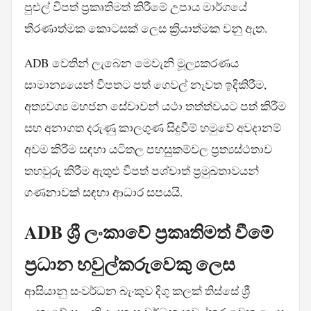
පුළුල් විපත් ප්‍රකෘතිමත් කිරීමේ උපාය මාර්ගයේ
තීරණාත්මක කොටසක් ලෙස ක්‍රියාත්මක වනු ඇත.
ADB වෙතින් ලැබෙන මෙවැනි මූල්‍යකරණය
සාමාන්‍යයෙන් විපතට පත් ගෙවල් නැවත ඉදිකිරීම,
අත්‍යවශ්‍ය මහජන සේවාවන් යථා තත්ත්වයට පත් කිරීම
සහ අනාගත දරුණු කාලගුණ සිදුවීම් හමුවේ අවදානම්
අවම කිරීම සඳහා යටිතල පහසුකම්වල ප්‍රත්‍යස්ථතාව
තහවුරු කිරීම ඇතුළු විපත් පශ්චාත් ප්‍රමුඛතාවයන්
ගණනාවක් සඳහා ආධාර සපයයි.
ADB ශ්‍රී ලංකාවේ ප්‍රකෘතිමත් වීමේ
ප්‍රධාන හවුල්කරුවෙකු ලෙස
ආසියානු සංවර්ධන බැංකුව දිගු කලක් තිස්සේ ශ්‍රී