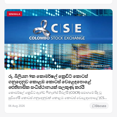
SINHALA
රු. බිලියන 9ක කොමර්ෂල් ක්‍රෙඩිට් කොටස්
ගනුදෙනුව කොළඹ කොටස් වෙළෙඳපොළේ
ඓතිහාසික සංධිස්ථානයක් සලකුණු කරයි
කොමර්ෂල් ක්‍රෙඩිට් ඇන්ඩ් ෆිනෑන්ස් පීඑල්සී (COCR) සමාගමේ සිදු වූ
සුවිශේෂී කොටස් ගනුදෙනුවක් කොළඹ කොටස් වෙළෙඳපොළේ (CSE)
වාර්තා නැවත ලිවීමට හේතු විය — සමාගමේ 28%ක…
06 Aug 2026
Discuss