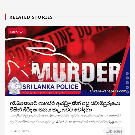
RELATED STORIES
SINHALA
අම්බකොටේ ගෘහස්ථ ආරවුලකින් පසු ස්වාමිපුරුෂයා
විසින් බිරිඳ ඝාතනය කළ බවට චෝදනා
පොලිස් මූලාශ්‍ර වාර්තා කරන අන්දමට, අම්බකොටේ ප්‍රදේශයේ ගෘහස්ථ
ආරවුලකින් පසු වයස අවුරුදු 48ක් වූ කාන්තාවක් තම ස්වාමිපුරු�ෂයා
විසින් ඝාතනය කර ඇතැයි සැලකේ. සිද්ධිය…
06 Aug 2026
Discuss