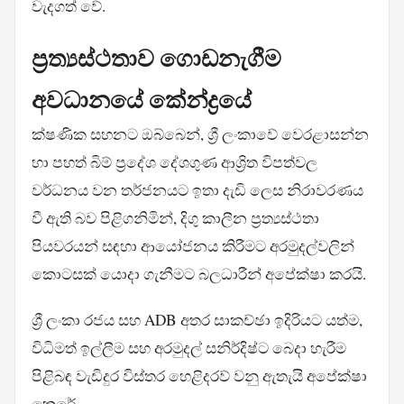
වැදගත් වේ.
ප්‍රත්‍යස්ථතාව ගොඩනැගීම
අවධානයේ කේන්ද්‍රයේ
ක්ෂණික සහනට ඔබ්බෙන්, ශ්‍රී ලංකාවේ වෙරළාසන්න
හා පහත් බිම් ප්‍රදේශ දේශගුණ ආශ්‍රිත විපත්වල
වර්ධනය වන තර්ජනයට ඉතා දැඩි ලෙස නිරාවරණය
වී ඇති බව පිළිගනිමින්, දිගු කාලීන ප්‍රත්‍යස්ථතා
පියවරයන් සඳහා ආයෝජනය කිරීමට අරමුදල්වලින්
කොටසක් යොදා ගැනීමට බලධාරීන් අපේක්ෂා කරයි.
ශ්‍රී ලංකා රජය සහ ADB අතර සාකච්ඡා ඉදිරියට යත්ම,
විධිමත් ඉල්ලීම සහ අරමුදල් සනිර්දිෂ්ට බෙදා හැරීම
පිළිබඳ වැඩිදුර විස්තර හෙළිදරව් වනු ඇතැයි අපේක්ෂා
කෙරේ.