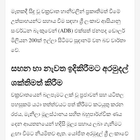
මෑතකදී සිදු වූ චක්‍රවාත හානිවලින් ප්‍රකෘතිමත් වීමේ
උත්සාහයන්ට සහාය වීම සඳහා ශ්‍රී ලංකාව ආසියානු
සංවර්ධන බැංකුවෙන් (ADB) එක්සත් ජනපද ඩොලර්
මිලියන 200ක් ඉල්ලා සිටීමට සූදානම් වන බව වාර්තා
වේ.
සහන හා නැවත ඉදිකිරීමට අරමුදල්
ශක්තිමත් කිරීම
චක්‍රවාතයෙන් බලපෑමට ලක් වූ ප්‍රජාවන් සහ යටිතල
පහසුකම් යථා තත්ත්වයට පත් කිරීමට කටයුතු කරන
රජය, මැනිලා මූලස්ථානය සහිත බහුපාර්ශ්වික ණය
දෙන ආයතනයෙන් හදිසි මූල්‍ය සහාය ලබා ගැනීමට
ළඟා වීමට නියමිතව ඇත. යෝජිත අරමුදල් ශ්‍රී ලංකාවේ