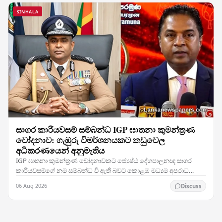
SINHALA
සාගර කාරියවසම් සම්බන්ධ IGP ඝාතනා කුමන්ත්‍රණ
චෝදනාව: ගැඹුරු විමර්ශනයකට කඩුවෙල
අධිකරණයෙන් අනුමැතිය
IGP ඝාතනා කුමන්ත්‍රණ චෝදනාවකට ජ්‍යෙෂ්ඨ දේශපාලනඥ සාගර
කාරියවසම්ගේ නම සම්බන්ධ වී ඇති බවට කොළඹ මධ්‍යම අපරාධ
විමර්ශන කාර්යාංශය (CCIB) ඉදිරිපත් කළ වාර්තාව සලකා බැලූ…
06 Aug 2026
Discuss