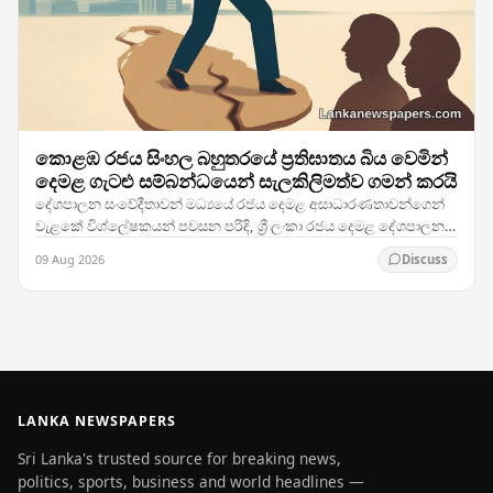
කොළඹ රජය සිංහල බහුතරයේ ප්‍රතිඝාතය බිය වෙමින්
දෙමළ ගැටළු සම්බන්ධයෙන් සැලකිලිමත්ව ගමන් කරයි
දේශපාලන සංවේදීතාවන් මධ්‍යයේ රජය දෙමළ අසාධාරණතාවන්ගෙන්
වැළකේ විශ්ලේෂකයන් පවසන පරිදි, ශ්‍රී ලංකා රජය දෙමළ දේශපාලන
ගැටළු ඉතා ප්‍රවේශමෙන් හසුරුවමින් සිටින අතර,…
09 Aug 2026
Discuss
LANKA NEWSPAPERS
Sri Lanka's trusted source for breaking news,
politics, sports, business and world headlines —