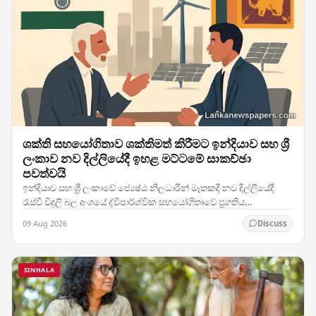
ශක්ති සහයෝගිතාව ශක්තිමත් කිරීමට ඉන්දියාව සහ ශ්‍රී
ලංකාව නව දිල්ලියේදී ඉහළ මට්ටමේ සාකච්ඡා
පවත්වයි
ඉන්දියාව සහ ශ්‍රී ලංකාවේ ජ්‍යෙෂ්ඨ නිලධාරීන් මෑතකදී නව දිල්ලියේදී
රැස්වී විදුලි බල අංශයේ ද්විපාර්ශ්වික සහයෝගිතාවේ ප්‍රගතිය
සමාලෝචනය කළ අතර, දෙරටම ශක්ති…
09 Aug 2026
Discuss
SINHALA