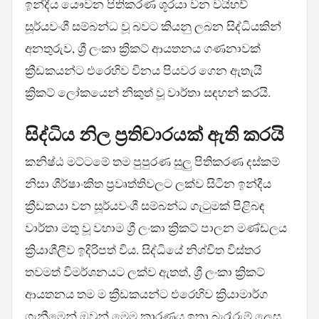
ඉන්දීය යෞවන පිතිකරණ ශූරයා වන වයිභව්
සූර්යවංශී සම්බන්ධ වූ බවට කියනු ලබන සිද්ධියකින්
අනතුරුව, ශ්‍රී ලංකා ක්‍රිකට් ආයතනය ගණනාවක්
ක්‍රීඩකයන්ට එරෙහිව විනය පියවර ගෙන ඇතැයි
ක්‍රිකට් ලෝකයෙන් නිකුත් වූ වාර්තා සඳහන් කරයි.
සිද්ධිය නිල ප්‍රතිචාරයක් ඇති කරයි
කනිෂ්ඨ මට්ටමේ තම පුපුරණ සුලු පිතිකරණ දස්කම්
නිසා ශීර්ෂාංකිත ප්‍රවෘත්තිවලට ලක්ව සිටින ඉන්දීය
ක්‍රීඩකයා වන සූර්යවංශී සම්බන්ධ ගැටුමක් පිළිබඳ
වාර්තා මතු වූ වහාම ශ්‍රී ලංකා ක්‍රිකට් පාලන මණ්ඩලය
ක්‍රියාශීලීව ඉදිරිපත් විය. සිද්ධියේ නිශ්චිත විස්තර
තවමත් විමර්ශනයට ලක්ව ඇතත්, ශ්‍රී ලංකා ක්‍රිකට්
ආයතනය තම ම ක්‍රීඩකයන්ට එරෙහිව ක්‍රියාමාර්ග
ගැනීමෙන් ඔවුන් මෙම කාරණය ඉතා බැරෑරුම් ලෙස