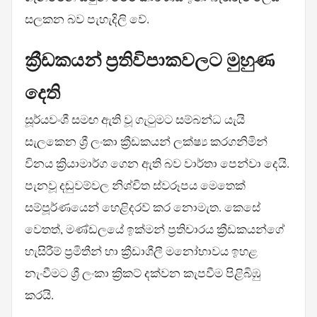
සලකන බව පැහැදිලි වේ.
ක්‍රීඩකයන් ප්‍රතිවිපාකවලට මුහුණ
දෙති
සූර්යවංශී සමඟ ඇති වූ ගැටුමට සම්බන්ධ යැයි
සැලකෙන ශ්‍රී ලංකා ක්‍රීඩකයන් ලක්ෂ්‍ය කරගනිමින්
විනය ක්‍රියාමාර්ග ගෙන ඇති බව වාර්තා පෙන්වා දෙයි.
පැනවූ දඬුවම්වල නිශ්චිත ස්වරූපය මෙතෙක්
සම්පූර්ණයෙන් හෙළිදරව් කර නොමැත. කෙසේ
වෙතත්, මණ්ඩලයේ ඉක්මන් ප්‍රතිචාරය ක්‍රීඩකයන්ගේ
හැසිරීම් ප්‍රමිතීන් හා ක්‍රීඩාශීලී මනෝභාවය ඉහළ
නැංවීමට ශ්‍රී ලංකා ක්‍රිකට් දක්වන කැපවීම පිළිබිඹු
කරයි.