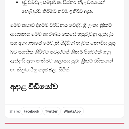
දඬුවම්වල සම්පූර්ණ විස්තර නිල වශයෙන්
හෙළිදරව් කිරීමට තවම ඉතිරිව ඇත.
මෙම කථාව දිගටම වර්ධනය වෙද්දී, ශ්‍රී ලංකා ක්‍රිකට්
ආයතනය මෙම කාරණය කෙසේ හසුරුවනු ඇත්දැයි
සහ අනාගතයේ මෙවැනි සිද්ධීන් නැවත නොවිය යුතු
බව සහතික කිරීමට තවදුරටත් කිනම් පියවරක් ගනු
ඇත්දැයි දැන ගැනීමට කලාපය පුරා ක්‍රිකට් රසිකයෝ
හා නිලධාරීහු දෙස් බලා සිටිති.
අදාළ වීඩියෝව
Share:
Facebook
Twitter
WhatsApp