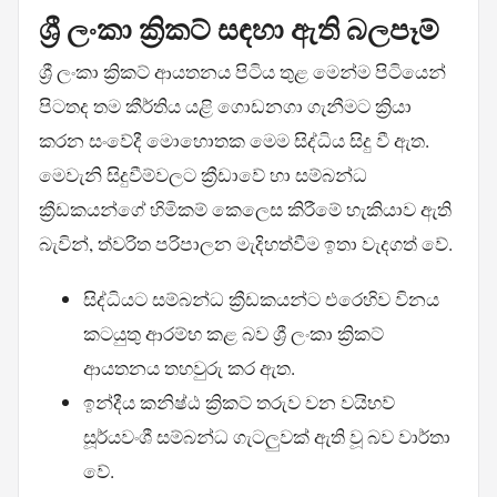
ශ්‍රී ලංකා ක්‍රිකට් සඳහා ඇති බලපෑම්
ශ්‍රී ලංකා ක්‍රිකට් ආයතනය පිටිය තුළ මෙන්ම පිටියෙන්
පිටතද තම කීර්තිය යළි ගොඩනගා ගැනීමට ක්‍රියා
කරන සංවේදී මොහොතක මෙම සිද්ධිය සිදු වී ඇත.
මෙවැනි සිදුවීම්වලට ක්‍රීඩාවේ හා සම්බන්ධ
ක්‍රීඩකයන්ගේ හිමිකම් කෙලෙස කිරීමේ හැකියාව ඇති
බැවින්, ත්වරිත පරිපාලන මැදිහත්වීම ඉතා වැදගත් වේ.
සිද්ධියට සම්බන්ධ ක්‍රීඩකයන්ට එරෙහිව විනය
කටයුතු ආරම්භ කළ බව ශ්‍රී ලංකා ක්‍රිකට්
ආයතනය තහවුරු කර ඇත.
ඉන්දීය කනිෂ්ඨ ක්‍රිකට් තරුව වන වයිභව්
සූර්යවංශී සම්බන්ධ ගැටලුවක් ඇති වූ බව වාර්තා
වේ.