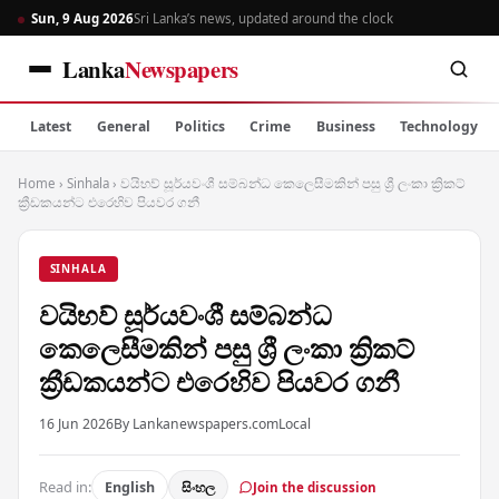
Sun, 9 Aug 2026
Sri Lanka’s news, updated around the clock
Lanka
Newspapers
Latest
General
Politics
Crime
Business
Technology
Home
›
Sinhala
›
වයිභව් සූර්යවංශී සම්බන්ධ කෙලෙසීමකින් පසු ශ්‍රී ලංකා ක්‍රිකට්
ක්‍රීඩකයන්ට එරෙහිව පියවර ගනී
SINHALA
වයිභව් සූර්යවංශී සම්බන්ධ
කෙලෙසීමකින් පසු ශ්‍රී ලංකා ක්‍රිකට්
ක්‍රීඩකයන්ට එරෙහිව පියවර ගනී
16 Jun 2026
By Lankanewspapers.com
Local
Read in:
English
සිංහල
Join the discussion