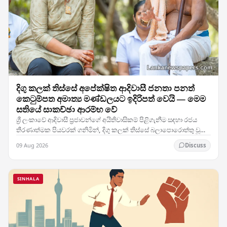
දිගු කලක් තිස්සේ අපේක්ෂිත ආදිවාසී ජනතා පනත්
කෙටුම්පත අමාත්‍ය මණ්ඩලයට ඉදිරිපත් වෙයි — මෙම
සතියේ සාකච්ඡා ආරම්භ වේ
ශ්‍රී ලංකාවේ ආදිවාසී ප්‍රජාවන්ගේ අයිතිවාසිකම් පිළිගැනීම සඳහා රජය
තීරණාත්මක පියවරක් ගනිමින්, දිගු කලක් තිස්සේ බලාපොරොත්තු වූ
ආදිවාසී ජනතා පනත් කෙටුම්පත අමාත්‍ය…
09 Aug 2026
Discuss
SINHALA