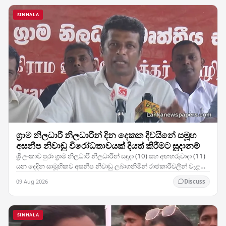
SINHALA
ග්‍රාම නිලධාරී නිලධාරීන් දින දෙකක දිවයිනේ සමූහ
අසනීප නිවාඩු විරෝධතාවයක් දියත් කිරීමට සූදානම්
ශ්‍රී ලංකාව පුරා ග්‍රාම නිලධාරී නිලධාරීන් සඳුදා (10) සහ අඟහරුවාදා (11)
යන දෙදින සාමූහිකව අසනීප නිවාඩු ලබාගනිමින් රාජකාරීවලින් වැළකී
සිටීමට සැලසුම් කර ඇති අතර,…
09 Aug 2026
Discuss
SINHALA