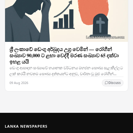
ශ්‍රී ලංකාවේ ඩෙංගු අර්බුදය උග්‍ර වෙමින් — රෝගීන්
සංඛ්‍යාව 90,000 ට ළඟා වෙද්දී මරණ සංඛ්‍යාව 65 දක්වා
ඉහළ යයි
ඩෙංගු ආසාදන සංඛ්‍යාවේ භයානක වර්ධනය මහජන සෞඛ්‍ය සැලකිල්ලට
ලක් කරයි නවතම සෞඛ්‍ය දත්තයන්ට අනුව, වාර්තා වූ මුළු රෝගීන්
සංඛ්‍යාව 90,000 සීමාවට ළංවෙමින් පවතින අතර…
09 Aug 2026
Discuss
LANKA NEWSPAPERS