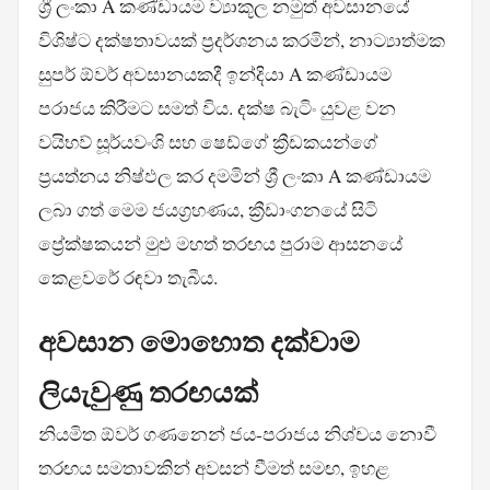
ශ්‍රී ලංකා A කණ්ඩායම ව්‍යාකූල නමුත් අවසානයේ
විශිෂ්ට දක්ෂතාවයක් ප්‍රදර්ශනය කරමින්, නාට්‍යාත්මක
සුපර් ඕවර් අවසානයකදී ඉන්දියා A කණ්ඩායම
පරාජය කිරීමට සමත් විය. දක්ෂ බැටිං යුවළ වන
වයිභව් සූර්යවංශි සහ ෂෙඩ්ගේ ක්‍රීඩකයන්ගේ
ප්‍රයත්නය නිෂ්ඵල කර දමමින් ශ්‍රී ලංකා A කණ්ඩායම
ලබා ගත් මෙම ජයග්‍රහණය, ක්‍රීඩාංගනයේ සිටි
ප්‍රේක්ෂකයන් මුළු මහත් තරඟය පුරාම ආසනයේ
කෙළවරේ රඳවා තැබීය.
අවසාන මොහොත දක්වාම
ලියැවුණු තරඟයක්
නියමිත ඕවර් ගණනෙන් ජය-පරාජය නිශ්චය නොවී
තරඟය සමතාවකින් අවසන් වීමත් සමඟ, ඉහළ