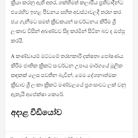
ක්‍රියා කරනු ඇති අතර, ශක්තිමත් කලාපීය ප්‍රතිවාදීන්ට
එරෙහිව ඉහළ පීඩනය සහිත අවස්ථාවලදී තරඟ කර
ජය ගැනීමට සමත් ක්‍රීඩකයන් සංවර්ධනය කිරීම ශ්‍රී
ලංකාව විසින් අඛණ්ඩව සිදු කරමින් සිටින බව ද ඔප්පු
කරයි.
A කණ්ඩායම් මට්ටමේ තරඟකාරී දක්ෂතා පෝෂණය
කිරීම ජාතික ක්‍රිකට් සංවර්ධන උපාය මාර්ගයේ මූලික
කඳකක් ලෙස පවතින බැවින්, මෙම දේශනාත්මක
ක්‍රීඩාව ශ්‍රී ලංකා ක්‍රිකට් මණ්ඩලයේ ප්‍රශංසාවට ලක් වනු
ඇතැයි අපේක්ෂා කෙරේ.
අදාළ වීඩියෝව