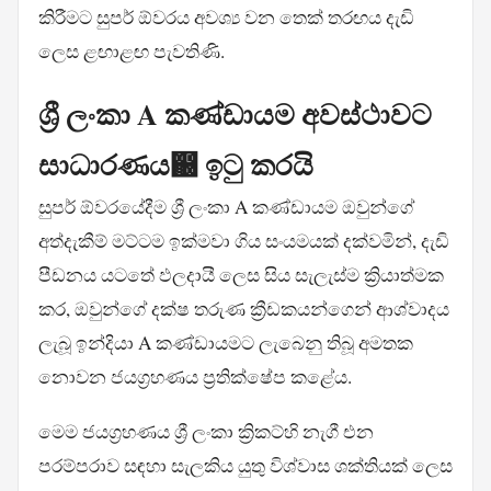
කිරීමට සුපර් ඕවරය අවශ්‍ය වන තෙක් තරඟය දැඩි
ලෙස ළඟාළඟ පැවතිණි.
ශ්‍රී ලංකා A කණ්ඩායම අවස්ථාවට
සාධාරණය඀ ඉටු කරයි
සුපර් ඕවරයේදීම ශ්‍රී ලංකා A කණ්ඩායම ඔවුන්ගේ
අත්දැකීම් මට්ටම ඉක්මවා ගිය සංයමයක් දක්වමින්, දැඩි
පීඩනය යටතේ ඵලදායී ලෙස සිය සැලැස්ම ක්‍රියාත්මක
කර, ඔවුන්ගේ දක්ෂ තරුණ ක්‍රීඩකයන්ගෙන් ආශ්වාදය
ලැබූ ඉන්දියා A කණ්ඩායමට ලැබෙනු තිබූ අමතක
නොවන ජයග්‍රහණය ප්‍රතික්ෂේප කළේය.
මෙම ජයග්‍රහණය ශ්‍රී ලංකා ක්‍රිකට්හි නැගී එන
පරම්පරාව සඳහා සැලකිය යුතු විශ්වාස ශක්තියක් ලෙස