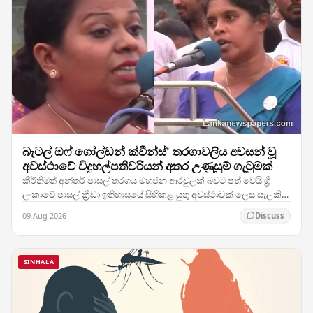
බැටල් ඔෆ් ගෝල්ඩන් ක්වීන්ස්' තරගාවලිය අවසන් වූ
අවස්ථාවේ විදුහල්පතිවරියන් අතර උණුසුම් ගැටුමක්
කීර්තිමත් අන්තර් පාසල් තරගය මහජන ආරවුලක් බවට පත් වෙයි ශ්‍රී
ලංකාවේ පාසල් ක්‍රීඩා ඉතිහාසයේ සිහිකළ යුතු අවස්ථාවක් ලෙස සැලකිය
හැකිව තිබූ "බැටල් ඔෆ් ගෝල්ඩන්…
09 Aug 2026
Discuss
SINHALA