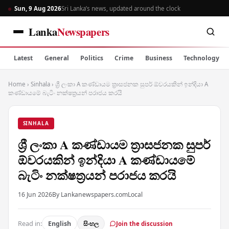
Sun, 9 Aug 2026
Sri Lanka’s news, updated around the clock
Lanka
Newspapers
Latest
General
Politics
Crime
Business
Technology
Home
›
Sinhala
›
ශ්‍රී ලංකා A කණ්ඩායම ත්‍රාසජනක සුපර් ඕවරයකින් ඉන්දියා A
කණ්ඩායමේ බැටිං නක්ෂත්‍රයන් පරාජය කරයි
SINHALA
ශ්‍රී ලංකා A කණ්ඩායම ත්‍රාසජනක සුපර්
ඕවරයකින් ඉන්දියා A කණ්ඩායමේ
බැටිං නක්ෂත්‍රයන් පරාජය කරයි
16 Jun 2026
By Lankanewspapers.com
Local
Read in:
English
සිංහල
Join the discussion