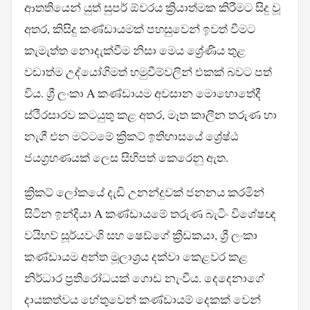
ආතතියෙන් යුත් සුපර් ඕවරය ක්‍රියාත්මක කිරීමට සිදු වූ
අතර, කිසිදු කණ්ඩායමක් පහසුවෙන් ඉවත් වීමට
කැමැත්ත නොදැක්වීම නිසා මෙය ශ්‍රේණිය තුළ
වඩාත්ම උද්යෝගිමත් හමුවීම්වලින් එකක් බවට පත්
විය. ශ්‍රී ලංකා A කණ්ඩායම අවසාන මොහොතේදී
ස්ථිරසාරව කටයුතු කළ අතර, මෑත කාලීන තරුණ හා
නැගී එන මට්ටමේ ක්‍රිකට් ඉතිහාසයේ ශ්‍රේෂ්ඨ
ජයග්‍රහණයක් ලෙස සිහිපත් කෙරෙනු ඇත.
ක්‍රිකට් ලෝකයේ දැඩි උනන්දුවක් ජනනය කරමින්
සිටින ඉන්දියා A කණ්ඩායමේ තරුණ බැටිං විශේෂඥ
වයිභව් සූර්යවංශි සහ ෂෙඩ්ගේ ක්‍රීඩකයා, ශ්‍රී ලංකා
කණ්ඩායම අන්ත මූලාශ්‍රය දක්වා කෙළවර කළ
නිර්ධාර ප්‍රතිරෝධයක් ගොඩ නැංවීය. දෙදෙනාගේ
දායකත්වය හේතුවෙන් කණ්ඩායම් දෙකක් වෙන්