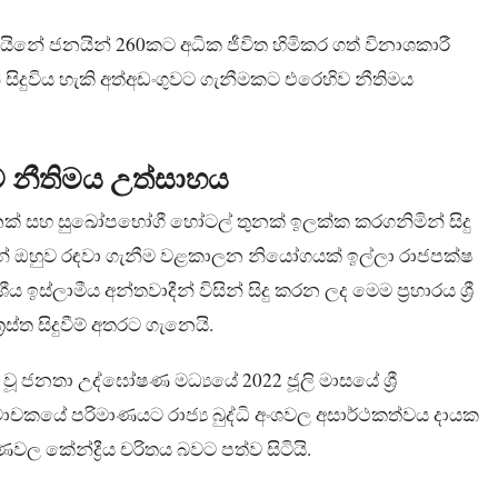
ිවයිනේ ජනයින් 260කට අධික ජීවිත හිමිකර ගත් විනාශකාරී
් සිදුවිය හැකි අත්අඩංගුවට ගැනීමකට එරෙහිව නීතිමය
ට නීතිමය උත්සාහය
ලි තුනක් සහ සුඛෝපභෝගී හෝටල් තුනක් ඉලක්ක කරගනිමින් සිදු
ධයෙන් ඔහුව රඳවා ගැනීම වළකාලන නියෝගයක් ඉල්ලා රාජපක්ෂ
්ලාමීය අන්තවාදීන් විසින් සිදු කරන ලද මෙම ප්‍රහාරය ශ්‍රී
්ත සිදුවීම් අතරට ගැනෙයි.
වූ ජනතා උද්ඝෝෂණ මධ්‍යයේ 2022 ජූලි මාසයේ ශ්‍රී
ාචකයේ පරිමාණයට රාජ්‍ය බුද්ධි අංශවල අසාර්ථකත්වය දායක
ල කේන්ද්‍රීය චරිතය බවට පත්ව සිටියි.