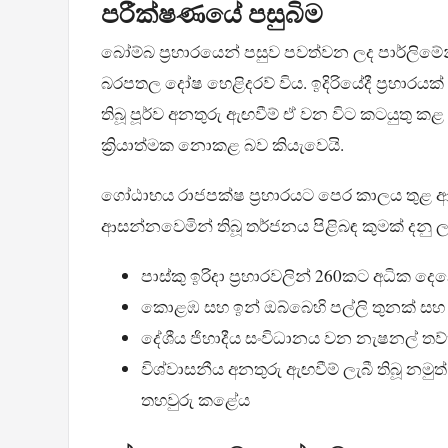
පරීක්ෂණයේ පසුබිම
බෝම්බ ප්‍රහාරයෙන් පසුව පවත්වන ලද පාර්ලිම
බරපතල දෝෂ හෙළිදරව් විය. ඉදිරියේදී ප්‍රහාරයක් 
තිබූ පූර්ව අනතුරු ඇඟවීම් ඒ වන විට කටයුතු කළ
ක්‍රියාත්මක නොකළ බව කියැවෙයි.
ගෝඨාභය රාජපක්ෂ ප්‍රහාරයට පෙර කාලය තුළ ආර
ආසන්නවෙමින් තිබූ තර්ජනය පිළිබඳ කුමක් දනු ලැ
පාස්කු ඉරිදා ප්‍රහාරවලින් 260කට අධික ද
කොළඹ සහ ඉන් ඔබ්බෙහි පල්ලි තුනක් සහ
දේශීය ජිහාදීය සංවිධානය වන නැෂනල් තව්හ
විශ්වාසනීය අනතුරු ඇඟවීම් ලැබී තිබූ නම
තහවුරු කළේය