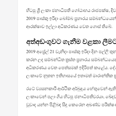
හිටපු ශ්‍රී ලංකා ජනාධිපති ගෝඨාභය රාජපක්ෂ, ද
2019 පාස්කු ඉරිදා බෝම්බ ප්‍රහාරය සම්බන්ධයෙන
ආරක්ෂාව ඉල්ලා අධිකරණය වෙත ගොස් තිබේ.
අත්අඩංගුවට ගැනීම වළකා ලීම
2019 අප්‍රේල් 21 වැනිදා පාස්කු ඉරිදා දින පල්
කරන ලද සම්බන්ධිත ත්‍රස්ත ප්‍රහාරය සම්බන්
අධිකරණය වෙත පෙත්සමක් ඉදිරිපත් කළේය. දේශීය ඉස
ලංකාවේ නූතන ඉතිහාසයේ ඉතාමත් මාරාන්තික ත්‍රස
රටේ ව්‍යසනකාරී ආර්ථික අර්බුදය හේතුවෙන් ඇති 
ලංකාවෙන් පලා ගිය හිටපු ජනාධිපතිවරයා, ඛේදව
වූවාද යන්න පිළිබඳ සිදු කෙරෙන අඛණ්ඩ පරීක්ෂණව