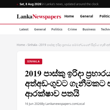
Sat, 8 Aug 2026
Sri Lanka’s news, updated around the clock
Lanka
Newspapers
Home
General
Politic
Latest
General
Politics
Crime
Business
Techn
Home
›
Sinhala
›
2019 පාස්කු ඉරිදා ප්‍රහාරය සම්බන්ධයෙන් සිදුවිය හැ
SINHALA
2019 පාස්කු ඉරිදා ප්‍රහ
අත්අඩංගුවට ගැනීමකට
ආරක්ෂාව පතයි
16 Jun 2026
By Lankanewspapers.com
Local