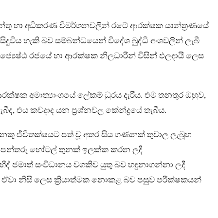
ේන්තු හා අධිකරණ විමර්ශනවලින් රටේ ආරක්ෂක යාන්ත්‍රණයේ
සිදුවිය හැකි බව සම්බන්ධයෙන් විදේශ බුද්ධි අංශවලින් ලැබී
 ජ්‍යෙෂ්ඨ රජයේ හා ආරක්ෂක නිලධාරීන් විසින් ඵලදායී ලෙස
ක්ෂක අමාත්‍යාංශයේ ලේකම් ධුරය දැරීය. එම තනතුර ඔහුව,
බීද, එය කවදාද යන ප්‍රශ්නවල කේන්ද්‍රයේ තැබීය.
ෙනෙකු ජීවිතක්ෂයට පත් වූ අතර සිය ගණනක් තුවාල ලැබූහ
 පන්තරු හෝටල් තුනක් ඉලක්ක කරන ලදී
ීද් ජමාත් සංවිධානය වගකිව යුතු බව හඳුනාගන්නා ලදී
ුත් ඒවා නිසි ලෙස ක්‍රියාත්මක නොකළ බව පසුව පරීක්ෂකයන්