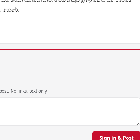
ා කෙරේ.
ost. No links, text only.
Sign in & Post