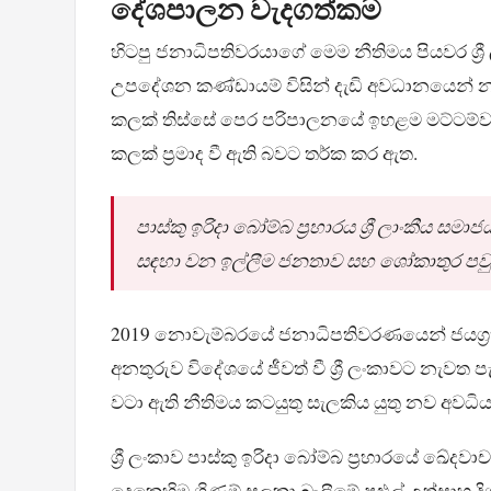
දේශපාලන වැදගත්කම
හිටපු ජනාධිපතිවරයාගේ මෙම නීතිමය පියවර ශ්
උපදේශන කණ්ඩායම් විසින් දැඩි අවධානයෙන් නරඹනු
කලක් තිස්සේ පෙර පරිපාලනයේ ඉහළම මට්ටම්වලින
කලක් ප්‍රමාද වී ඇති බවට තර්ක කර ඇත.
පාස්කු ඉරිදා බෝම්බ ප්‍රහාරය ශ්‍රී ලාංකීය
සඳහා වන ඉල්ලීම ජනතාව සහ ශෝකාතුර පවුල් 
2019 නොවැම්බරයේ ජනාධිපතිවරණයෙන් ජයග්‍රහ
අනතුරුව විදේශයේ ජීවත් වී ශ්‍රී ලංකාවට නැව
වටා ඇති නීතිමය කටයුතු සැලකිය යුතු නව අවධි
ශ්‍රී ලංකාව පාස්කු ඉරිදා බෝම්බ ප්‍රහාරයේ ඛ
දෙකෙහිම ගිණුම් සලකා බැලීමේ පුළුල් උත්සාහ