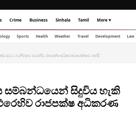
s
Crime
Business
Sinhala
Tamil
More ▾
ology
Sports
Health
Weather
Travel
Development
Law
කි අත්අඩංගුවට ගැනීමකට එරෙහිව රාජපක්ෂ අධිකරණ ආරක්ෂාව පතයි
ාරය සම්බන්ධයෙන් සිදුවිය හැකි
 එරෙහිව රාජපක්ෂ අධිකරණ