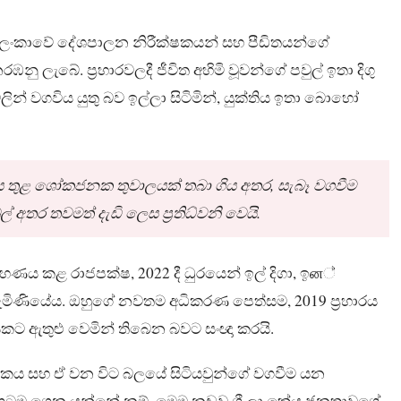
‍රී ලංකාවේ දේශපාලන නිරීක්ෂකයන් සහ පීඩිතයන්ගේ
 ලැබේ. ප්‍රහාරවලදී ජීවිත අහිමි වූවන්ගේ පවුල් ඉතා දිගු
් වගවිය යුතු බව ඉල්ලා සිටිමින්, යුක්තිය ඉතා බොහෝ
 සමාජය තුළ ශෝකජනක තුවාලයක් තබා ගිය අතර, සැබෑ වගවීම
අතර තවමත් දැඩි ලෙස ප්‍රතිධ්වනි වෙයි.
ණය කළ රාජපක්ෂ, 2022 දී ධුරයෙන් ඉල් දිගා, ඉன්
ත පැමිණියේය. ඔහුගේ නවතම අධිකරණ පෙත්සම, 2019 ප්‍රහාරය
යකට ඇතුළු වෙමින් තිබෙන බවට සංඥා කරයි.
ේදවාචකය සහ ඒ වන විට බලයේ සිටියවුන්ගේ වගවීම යන
 දිගටම ගෙන යන්නේ නම්, මෙම නඩුව ශ්‍රී ලාංකේය ජනතාවගේ