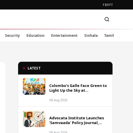
FB
X
YT
Security
Education
Entertainment
Sinhala
Tamil
LATEST
Colombo's Galle Face Green to
Light Up the Sky at
International Kite Festival
2026
08 Aug 2026
Advocata Institute Launches
'Samvaada' Policy Journal,
Takes Aim at Sri Lanka's
Inflation Targeting
08 Aug 2026