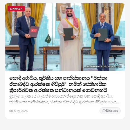
SINHALA
සෞදි අරාබිය, තුර්කිය සහ පාකිස්තානය "මක්කා
ඒකාබද්ධ ආරක්ෂක ගිවිසුම" නමින් ඓතිහාසික
ත්‍රිපාර්ශ්වික ආරක්ෂක සන්ධානයක් ගොඩනඟයි
මුස්ලිම් ලෝකයේ බලවත්ම රාජ්‍යයන් තිදෙනෙකු වන සෞදි අරාබිය,
තුර්කිය සහ පාකිස්තානය, "මක්කා ඒකාබද්ධ ආරක්ෂක ගිවිසුම" ලෙස
හඳුන්වන ත්‍රිපාර්ශ්වික ආරක්ෂක සම්මුතියකට…
08 Aug 2026
Discuss