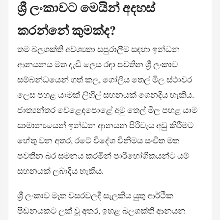
ශ්‍රී ලංකාවට මෙයින් අදහස්
කරන්නේ කුමක්ද?
තම බලශක්ති අවශ්‍යතා සපුරාලීම සඳහා ඉන්ධන
ආනයනය මත දැඩි ලෙස රඳා පවතින ශ්‍රී ලංකාව
සම්බන්ධයෙන් ගත් කල, ගෝලීය තෙල් මිල ස්ථාවර
ලෙස පහළ යාමක් ලිහිල් සහනයක් ගෙනදිය හැකිය.
ජාත්‍යන්තර වෙළෙඳපොළේ අමු තෙල් මිල පහළ යාම
සාමාන්‍යයෙන් ඉන්ධන ආනයන පිරිවැය අඩු කිරීමට
හේතු වන අතර, රටේ විදේශ විනිමය සංචිත මත
පවතින බර සමනය කරමින් පාරිභෝගිකයන්ට යම්
සහනයක් ලබාදිය හැකිය.
ශ්‍රී ලංකාව මෑත වසරවලදී සැලකිය යුතු ආර්ථික
පීඩනයකට ලක් වූ අතර, ඉහළ බලශක්ති ආනයන