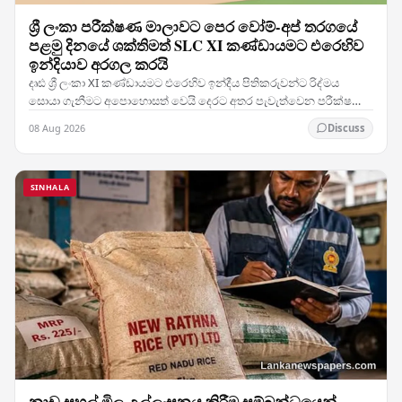
ශ්‍රී ලංකා පරීක්ෂණ මාලාවට පෙර වෝම්-අප් තරගයේ
පළමු දිනයේ ශක්තිමත් SLC XI කණ්ඩායමට එරෙහිව
ඉන්දියාව අරගල කරයි
දෘඪ ශ්‍රී ලංකා XI කණ්ඩායමට එරෙහිව ඉන්දීය පිතිකරුවන්ට රිද්මය
සොයා ගැනීමට අපොහොසත් වෙයි දෙරට අතර පැවැත්වෙන පරීක්ෂණ
තරග දෙකේ මාලාවට පෙර SLC XI කණ්ඩායම දිරිමත් හා…
08 Aug 2026
Discuss
SINHALA
නාඩු සහල් මිල උල්ලංඝනය කිරීම සම්බන්ධයෙන්