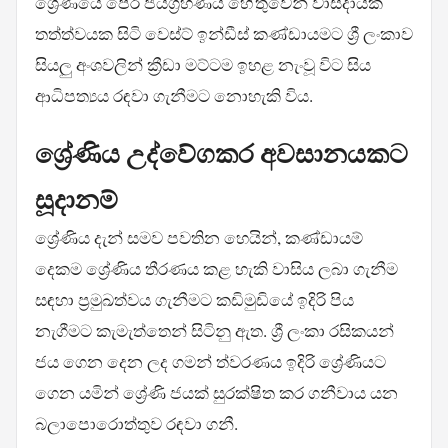
ශ්‍රේණියේ පෙර ජයග්‍රහණය හේතුවෙන් වාසිදායක
තත්ත්වයක සිටි වෙස්ට් ඉන්ඩීස් කණ්ඩායමට ශ්‍රී ලංකාව
සියලු අංශවලින් ක්‍රීඩා මට්ටම ඉහළ නැංවූ විට සිය
ආධිපත්‍යය රඳවා ගැනීමට නොහැකි විය.
ශ්‍රේණිය උද්වේගකර අවසානයකට
සූදානම්
ශ්‍රේණිය දැන් සමව පවතින හෙයින්, කණ්ඩායම්
දෙකම ශ්‍රේණිය තීරණය කළ හැකි වාසිය ලබා ගැනීම
සඳහා ප්‍රමුඛත්වය ගැනීමට කඩිමුඩියේ ඉදිරි පිය
නැගීමට කැමැත්තෙන් සිටිනු ඇත. ශ්‍රී ලංකා රසිකයන්
ජය ගෙන දෙන ලද ගමන් ත්වරණය ඉදිරි ශ්‍රේණියට
ගෙන යමින් ශ්‍රේණි ජයක් සුරක්ෂිත කර ගනීවාය යන
බලාපොරොත්තුව රඳවා ගනී.