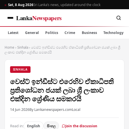
Sat, 8 Aug 2026
Sri Lanka’s news, updated around the clock
Lanka
Newspapers
Latest
General
Politics
Crime
Business
Technology
Home
›
Sinhala
›
වෙස්ට් ඉන්ඩීස්ට එරෙහිව ඒකාධිපති ප්‍රතිශෝධන ජයක් ලබා ශ්‍රී
ලංකාව එක්දින ශ්‍රේණිය සමකරයි
SINHALA
වෙස්ට් ඉන්ඩීස්ට එරෙහිව ඒකාධිපති
ප්‍රතිශෝධන ජයක් ලබා ශ්‍රී ලංකාව
එක්දින ශ්‍රේණිය සමකරයි
14 Jun 2026
By Lankanewspapers.com
Local
Read in:
English
සිංහල
Join the discussion