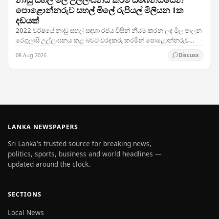
පොළොන්නරුව සහල් මිලේ රුපියල් මිලියන 1ක
දඩයක්
2022 වර්ෂයේ නාඩු සහල් සඳහා රජය විසින් නියම කරන ලද මිල පාලන
රෙගුලාසි උල්ලංඝනය කළ බවට වරදකරු කරමින් පොළොන්නරුව
මහේස්ත්‍රාත් අධිකරණය ප්‍රමුඛ සහල් මිල්…
08 Aug 2026
Discuss
LANKA NEWSPAPERS
Sri Lanka's trusted source for breaking news,
politics, sports, business and world headlines —
updated around the clock.
SECTIONS
Local News