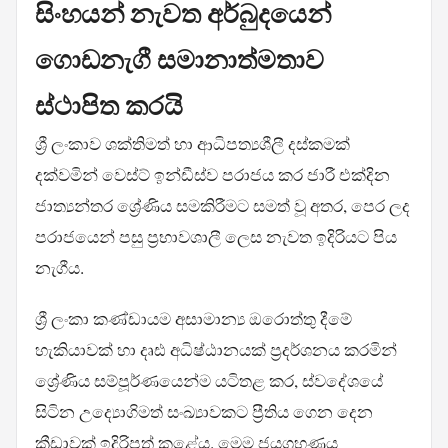
සිංහයන් නැවත අර්බුදයෙන්
ගොඩනැගී සමානාත්මතාව
ස්ථාපිත කරයි
ශ්‍රී ලංකාව ශක්තිමත් හා ආධිපත්‍යශීලී දස්කමක්
දක්වමින් වෙස්ට් ඉන්ඩීස්ව පරාජය කර ජාරී එක්දින
ජාත්‍යන්තර ශ්‍රේණිය සමකිරීමට සමත් වූ අතර, පෙර ලද
පරාජයෙන් පසු ප්‍රභාවශාලී ලෙස නැවත ඉදිරියට පිය
නැගීය.
ශ්‍රී ලංකා කණ්ඩායම අසාමාන්‍ය ඔරොත්තු දීමේ
හැකියාවක් හා දෘඪ අධිෂ්ඨානයක් ප්‍රදර්ශනය කරමින්
ශ්‍රේණිය සම්පූර්ණයෙන්ම යටිතළ කර, ස්වදේශයේ
සිටින උද්‍යොගිමත් සංඛ්‍යාවකට ප්‍රීතිය ගෙන දෙන
ක්‍රීඩාවක් ඉදිරිපත් කළේය. මෙම ජයග්‍රහණය