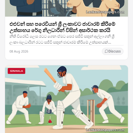
එළුවන් සහ පරෙවියන් ශ්‍රී ලංකාවට ජාවාරම් කිරීමේ
උත්සාහය රේගු නිලධාරීන් විසින් අසාර්ථක කරයි
නීති විරෝධී ලෙස රටට ගෙන ඒමට පෙර සජීවී සතුන් අල්ලා ගනී ශ්‍රී
ලංකා බලධාරීන් රටට සජීවී සතුන් ජාවාරම් කිරීමේ උත්සාහයක්
සාර්ථකව වැළැක්වීමට සමත් වූ අතර, දේශ සීමාව…
08 Aug 2026
Discuss
SINHALA