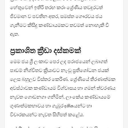
හේතුවෙන් ඉතිරි තරඟ කරා ශ්‍රේණිය තවදුරටත්
ජීවමාන ව පවතින අතර, සමස්ත ගෞරවය ජය
ගැනීමට කිසිදු කණ්ඩායමකට තවමත් නොහැකි වී
ඇත.
ප්‍රකාශිත ක්‍රීඩා දස්කමක්
මෙම ජය ශ්‍රී ලංකාව පෙර ලද පරාජයෙන් ලබාගත්
පාඩම් නිශ්චිතව ක්‍රියාවට නැංවූ ප්‍රතිශෝධන ජයක්
ලෙස බහුලව විස්තර කෙරිණ. ශ්‍රේණියේ තීරණාත්මක
අවස්ථාවක කණ්ඩායම විශ්වාසය හා ගමන් ත්වරණය
නැවත ගොඩනගා ගනිමින්, ලාංකේය කණ්ඩායමේ
ගුණාත්මකභාවය හා ගැඹුර ரசிகයන්ට හා
විචාරකයන්ට නැවත සිහිපත් කළේය.