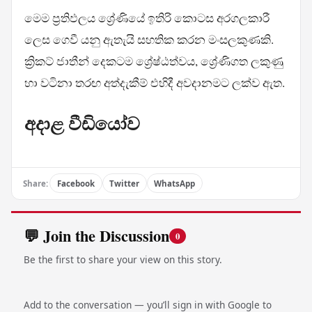
මෙම ප්‍රතිඵලය ශ්‍රේණියේ ඉතිරි කොටස අරගලකාරී
ලෙස ගෙවී යනු ඇතැයි සහතික කරන මංසලකුණකි.
ක්‍රිකට් ජාතීන් දෙකටම ශ්‍රේෂ්ඨත්වය, ශ්‍රේණිගත ලකුණු
හා වටිනා තරඟ අත්දැකීම් එහිදී අවදානමට ලක්ව ඇත.
අදාළ වීඩියෝව
Share:
Facebook
Twitter
WhatsApp
💬 Join the Discussion
0
Be the first to share your view on this story.
Add to the conversation — you’ll sign in with Google to