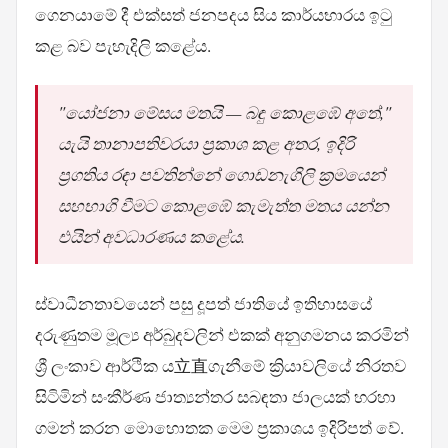
ගෙනයාමේ දී එක්සත් ජනපදය සිය කාර්යභාරය ඉටු
කළ බව පැහැදිලි කළේය.
"යෝජනා මේසය මතයි — බඳු කොළඹේ අතේ,"
යැයි තානාපතිවරයා ප්‍රකාශ කළ අතර, ඉදිරි
ප්‍රගතිය රඳා පවතින්නේ ගොඩනැගිලි ක්‍රමයෙන්
සහභාගි වීමට කොළඹේ කැමැත්ත මතය යන්න
එයින් අවධාරණය කළේය.
ස්වාධීනතාවයෙන් පසු දූපත් ජාතියේ ඉතිහාසයේ
දරුණුතම මූල්‍ය අර්බුදවලින් එකක් අනුගමනය කරමින්
ශ්‍රී ලංකාව ආර්ථික ය立直ගැනීමේ ක්‍රියාවලියේ නිරතව
සිටිමින් සංකීර්ණ ජාත්‍යන්තර සබඳතා ජාලයක් හරහා
ගමන් කරන මොහොතක මෙම ප්‍රකාශය ඉදිරිපත් වේ.