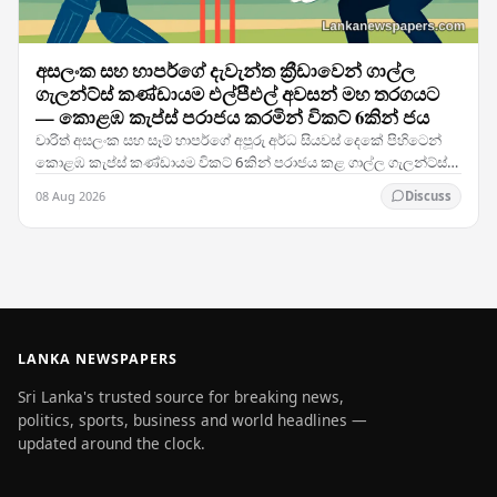
අසලංක සහ හාපර්ගේ දැවැන්ත ක්‍රීඩාවෙන් ගාල්ල
ගැලන්ට්ස් කණ්ඩායම එල්පීඑල් අවසන් මහ තරගයට
— කොළඹ කැප්ස් පරාජය කරමින් විකට් 6කින් ජය
චාරිත් අසලංක සහ සෑම් හාපර්ගේ අපූරු අර්ධ සියවස් දෙකේ පිහිටෙන්
කොළඹ කැප්ස් කණ්ඩායම විකට් 6කින් පරාජය කළ ගාල්ල ගැලන්ට්ස්
කණ්ඩායම ලංකා ප්‍රිමියර් ලීග් අවසාන මහ…
08 Aug 2026
Discuss
LANKA NEWSPAPERS
Sri Lanka's trusted source for breaking news,
politics, sports, business and world headlines —
updated around the clock.