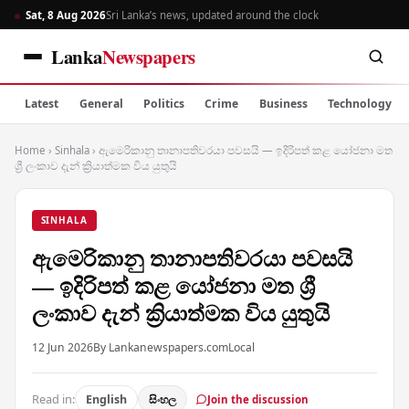
Sat, 8 Aug 2026
Sri Lanka’s news, updated around the clock
Lanka
Newspapers
Latest
General
Politics
Crime
Business
Technology
Home
›
Sinhala
›
ඇමෙරිකානු තානාපතිවරයා පවසයි — ඉදිරිපත් කළ යෝජනා මත
ශ්‍රී ලංකාව දැන් ක්‍රියාත්මක විය යුතුයි
SINHALA
ඇමෙරිකානු තානාපතිවරයා පවසයි
— ඉදිරිපත් කළ යෝජනා මත ශ්‍රී
ලංකාව දැන් ක්‍රියාත්මක විය යුතුයි
12 Jun 2026
By Lankanewspapers.com
Local
Read in:
English
සිංහල
Join the discussion