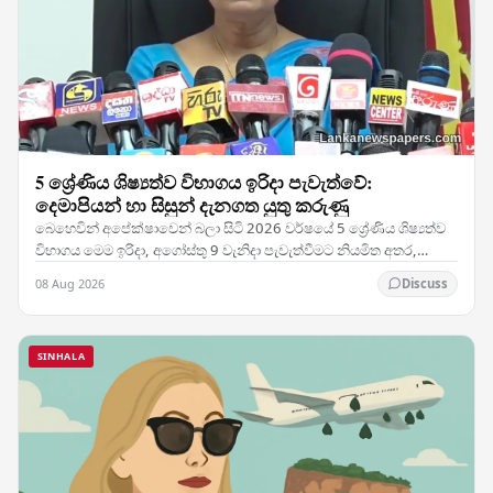
5 ශ්‍රේණිය ශිෂ්‍යත්ව විභාගය ඉරිදා පැවැත්වේ:
දෙමාපියන් හා සිසුන් දැනගත යුතු කරුණු
බෙහෙවින් අපේක්ෂාවෙන් බලා සිටි 2026 වර්ෂයේ 5 ශ්‍රේණිය ශිෂ්‍යත්ව
විභාගය මෙම ඉරිදා, අගෝස්තු 9 වැනිදා පැවැත්වීමට නියමිත අතර,
දිවයිනේ සෑම කෙළවරකම සුමටව පරීක්ෂණය…
08 Aug 2026
Discuss
SINHALA