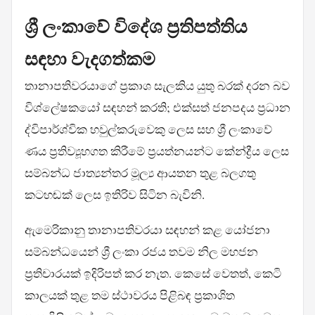
ශ්‍රී ලංකාවේ විදේශ ප්‍රතිපත්තිය
සඳහා වැදගත්කම
තානාපතිවරයාගේ ප්‍රකාශ සැලකිය යුතු බරක් දරන බව
විශ්ලේෂකයෝ සඳහන් කරති; එක්සත් ජනපදය ප්‍රධාන
ද්විපාර්ශ්වික හවුල්කරුවෙකු ලෙස සහ ශ්‍රී ලංකාවේ
ණය ප්‍රතිව්‍යූහගත කිරීමේ ප්‍රයත්නයන්ට කේන්ද්‍රීය ලෙස
සම්බන්ධ ජාත්‍යන්තර මූල්‍ය ආයතන තුළ බලගතු
කටහඬක් ලෙස ඉතිරිව සිටින බැවිනි.
ඇමෙරිකානු තානාපතිවරයා සඳහන් කළ යෝජනා
සම්බන්ධයෙන් ශ්‍රී ලංකා රජය තවම නිල මහජන
ප්‍රතිචාරයක් ඉදිරිපත් කර නැත. කෙසේ වෙතත්, කෙටි
කාලයක් තුළ තම ස්ථාවරය පිළිබඳ ප්‍රකාශිත