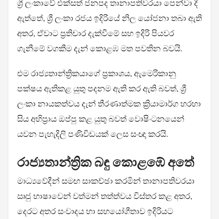
ශ්‍රී ලංකාවේ එක්සත් ජනපද තානාපතිවරයා පෙන්වා දී
ඇත්තේ, ශ්‍රී ලංකා රජය ඉදිරියේ නිල යෝජනා තබා ඇති
අතර, ඒවාට ප්‍රතිචාර දැක්වීමේ සහ ඉදිරි පියවර
ගැනීමේ වගකීම දැන් කොළඹ මත පවතින බවයි.
එම රාජ්‍යතාන්ත්‍රිකයාගේ ප්‍රකාශය, ඇමෙරිකානු
පක්ෂය ඇතිකළ යුතු පදනම ඇති කර ඇති බවත්, ශ්‍රී
ලංකා නායකත්වය දැන් තීරණාත්මක ක්‍රියාමාර්ග හරහා
සිය අභිප්‍රාය ඔප්පු කළ යුතු බවත් වොෂිංටනයෙන්
යවන පැහැදිලි පණිවිඩයක් ලෙස සංඥා කරයි.
රාජ්‍යතාන්ත්‍රික බඳු කොළඹේ අතේ
මාධ්‍යවේදීන් සමඟ සාකච්ඡා කරමින් තානාපතිවරයා
ඍජු භාෂාවෙන් වත්මන් තත්ත්වය විස්තර කළ අතර,
දෙරට අතර සංවාදය හා සහයෝගීතාව ඉදිරියට