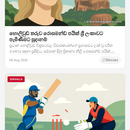
හොලිවුඩ් තරුව රොසමන්ඩ් පයික් ශ්‍රී ලංකාවට
පැමිණීමට සූදානම්
ප්‍රධාන හොලිවුඩ් චිත්‍රපටවල විචාරකයන්ගේ ප්‍රශංසාවට ලක් වූ චරිත
රංගනය සඳහා ප්‍රසිද්ධ, සම්මාන දිනූ බ්‍රිතාන්‍ය නිළි රොසමන්ඩ් පයික්,
දිවයිනට සැලකිය යුතු…
08 Aug 2026
Discuss
SINHALA