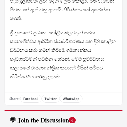
පැහැදිලිකමක් ලබා දෙන ලෙස කොළඹ මත වැඩෙන
පීඩනයක් ඇති වනු ඇතැයි නිරීක්ෂකයෝ අපේක්ෂා
කරති.
ශ්‍රී ලංකාවේ ප්‍රධාන ගෝලීය බලවතුන් සමඟ
සහභාගිත්වය ආර්ථික ස්ථාවරීකරණය සහ දීර්ඝකාලීන
වර්ධනය කරා ගමන් කිරීමේ ගමනාන්තය
හැඩගස්වමින් පවතින හෙයින්, මෙම ප්‍රවර්ධනය
කලාපයේ රාජ්‍යතාන්ත්‍රික කවයන් විසින් සමීපව
නිරීක්ෂණය කරනු ලැබේ.
Share:
Facebook
Twitter
WhatsApp
💬 Join the Discussion
0