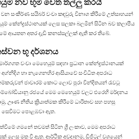
ම් නව භූමි වෙත තල්ලු කරයි
ක වන සංකීර්ණ සයිබර් වංචා කඳවුරු විනාශ කිරීමේ උත්සාහයන්
හෙයුම් කේන්ද්‍රස්ථානයක් ලෙස සලකා බලමින් සිටින බව කලාපීය
රීමේ ආයතන අතර දැඩි කනස්සල්ලක් ඇති කර තිබේ.
ස්වන භූ දර්ශනය
ාර්ගගත වංචා මෙහෙයුම් සඳහා ප්‍රධාන කේන්ද්‍රස්ථානයක්
 අග්නිදිග හා නැගෙනහිර ආසියාවේ සංවිධිත අපරාධ
්කරුවන් ජාවාරම් කොට ලොව පුරා වින්දිතයන් රැවටූ
ය. කාම්බෝඩියානු රජයේ මෙම මෙහෙයුම් වලට එරෙහි මර්දනය
ාමු, ඌණ නීතිය ක්‍රියාත්මක කිරීමේ ධාරිතාව සහ පහසු
ථාන සෙවීමට පොළඹවා ඇත.
ත්වීමේ ගමනේ තවමත් සිටින ශ්‍රී ලංකාව, මෙම අපරාධ
ක් ලෙස මතු වී ඇත. ආර්ථික අවදානම, ඩිජිටල් වශයෙන්