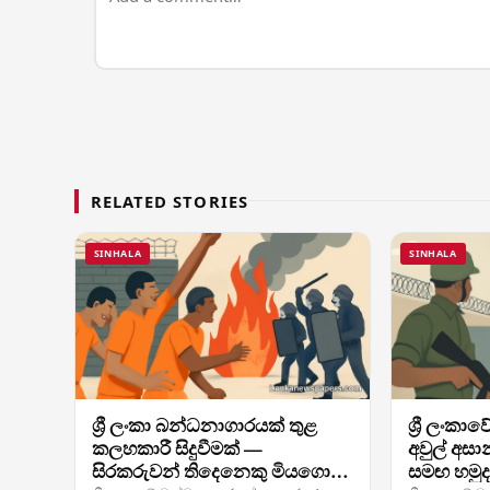
RELATED STORIES
SINHALA
SINHALA
ශ්‍රී ලංකා බන්ධනාගාරයක් තුළ
ශ්‍රී ලංක
කලහකාරී සිදුවීමක් —
අවුල් අසා
සිරකරුවන් තිදෙනෙකු මියගොස්
සමඟ හමුද