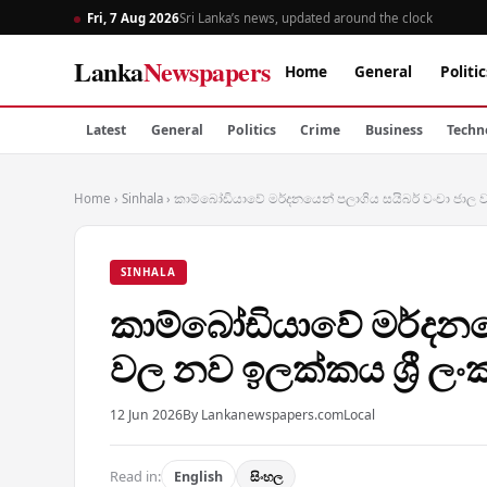
Fri, 7 Aug 2026
Sri Lanka’s news, updated around the clock
Lanka
Newspapers
Home
General
Politic
Latest
General
Politics
Crime
Business
Techn
Home
›
Sinhala
›
කාම්බෝඩියාවේ මර්දනයෙන් පලාගිය සයිබර් වංචා ජාල 
SINHALA
කාම්බෝඩියාවේ මර්දනයෙ
වල නව ඉලක්කය ශ්‍රී ල
12 Jun 2026
By Lankanewspapers.com
Local
Read in:
English
සිංහල