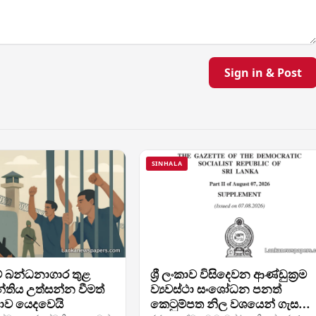
Sign in & Post
SINHALA
ාවේ බන්ධනාගාර තුළ
ශ්‍රී ලංකාව විසිදෙවන ආණ්ඩුක්‍රම
න්තිය උත්සන්න වීමත්
ව්‍යවස්ථා සංශෝධන පනත්
ාව යෙදවෙයි
කෙටුම්පත නිල වශයෙන් ගැසට්