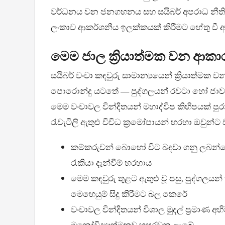
වර්ධනය වන ජනගහනය සහ සයිබර් අපරාධ නීති ර
ලංකාව ආකර්ශනීය ඉලක්කයක් කිරීමට හේතු වී ඇ
මෙම ජාල ක්‍රියාත්මක වන ආක
සයිබර් වංචා කඳවුරු සාමාන්‍යයෙන් ක්‍රියාත්මක 
පොරොන්දු යටතේ — පුද්ගලයන් රවටා හෝ ජාවාරම්
මෙම වංචාවල වින්දිතයන් මහාද්වීප කිහිපයක් පුර
රැවැටිලි ඇතුළු විවිධ ක්‍රමෝපායන් හරහා ඔවුන්
කම්කරුවන් බොහෝ විට බඳවා ගනු ලබන්
රැකියා දැන්වීම් හරහාය
මෙම කඳවුරු තුළට ඇතුළු වූ පසු, පුද්ගල
මෙහෙයුම් සිදු කිරීමට බල කෙරේ
වංචාවල වින්දිතයන් විශාල මුදල් ප්‍රමාණ අහ
මනෝවිද්‍යාත්මකව හසුරවනු ලැබේ