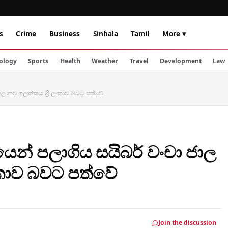
s
Crime
Business
Sinhala
Tamil
More ▾
ology
Sports
Health
Weather
Travel
Development
Law
වල නව ඉලක්කය ශ්‍රී ලංකාව බවට පත්වේ
න් පලාගිය සයිබර් වංචා ජාල
ංකාව බවට පත්වේ
Join the discussion