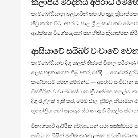
කලාපීය මර්දනය අපරාධ මෙහෙයු
කාම්බෝඩියානු බලධාරීන් තම රට තුළ ක්‍රියාත්ම
තීව්‍ර කරන විට, අපරාධ ජාල ශ්‍රී ලංකාව නව මෙ
ආරක්ෂක විශේෂඥයන් සහ නීතිය ක්‍රියාත්මක කි
ආසියාවේ සයිබර් වංචාවේ වෙන
කාම්බෝඩියාව දිගු කලක් තිස්සේ විශාල පරිමාණ ම
ලෙස හඳුනාගෙන තිබූ අතර, එහිදී — ගොඩක් දුරට
කණ්ඩායම් සමඟ සම්බන්ධ — අපරාධ සංවිධාන කම
විස්තීර්ණ වංචා මධ්‍යස්ථාන ක්‍රියාත්මක කළේ
දිගු රැල්ලක් ඇති කර, මෙම ජාල දුර්වල නියාමන ර
භූගෝලීය හෝ සැපයුම් ස්ථාන ඇති විකල්ප ස්
විනාශකාරී ආර්ථික අර්බුදයෙන් යථා තත්ත්වයට ප
සංවිධාන විසින් ජනිත කරනු ලබන එවැනි ස්ථානය