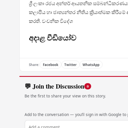
ශ්‍රී ලංකා රජය අන්තර් ආයතනික සම්බන්ධීකරණය ශ
කලාපීය හා ජාත්‍යන්තර නීතිය ක්‍රියාත්මක 
කරති. වංචනික විදේශ
අදාළ වීඩියෝව
Share:
Facebook
Twitter
WhatsApp
💬 Join the Discussion
0
Be the first to share your view on this story.
Add to the conversation — you’ll sign in with Google to p