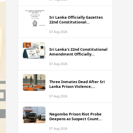
Sri Lanka Officially Gazettes
22nd Constitutional
Amendment Bill
07 Aug 2026
Sri Lanka's 22nd Constitutional
Amendment Officially
Gazetted
07 Aug 2026
Three Inmates Dead After Sri
Lanka Prison Violence;
Authorities Suspect
Coordinated Plot
07 Aug 2026
Negombo Prison Riot Probe
Deepens as Suspect Count
Climbs to 62
07 Aug 2026