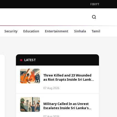
FB
X
YT
Security
Education
Entertainment
Sinhala
Tamil
LATEST
Three Killed and 23 Wounded
as Riot Erupts Inside Sri Lanka
Prison
07 Aug 2026
Military Called In as Unrest
Escalates Inside Sri Lanka's
Prisons
07 Aug 2026