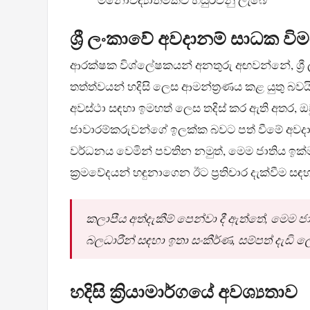
ශ්‍රී ලංකාවේ අවදානම් සාධක ව
ආරක්ෂක විශ්ලේෂකයන් අනතුරු අඟවන්නේ, ශ්‍ර
තත්ත්වයන් හදිසි ලෙස ආමන්ත්‍රණය කළ යුතු බවයි
අවස්ථා සඳහා ඉමහත් ලෙස තදිස් කර ඇති අතර, ඔව
ජාවාරම්කරුවන්ගේ ඉලක්ක බවට පත් වීමේ අවදාන
වර්ධනය වෙමින් පවතින නමුත්, මෙම ජාතිය ඉක්
ක්‍රමවේදයන් හඳුනාගෙන ඊට ප්‍රතිචාර දැක්වීම 
කලාපීය අත්දැකීම් පෙන්වා දී ඇත්තේ, මෙම ජා
බලධාරීන් සඳහා ඉතා සංකීර්ණ, සම්පත් දැඩි 
හදිසි ක්‍රියාමාර්ගයේ අවශ්‍යතාව