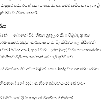
ාමුවේ පරතරයන් යන සංයෝජනය, මෙම සංවිධාන සඳහා ශ්‍රී
ති බව විශ්වාස කෙරේ.
ාරය
වන්නේ — බොහෝ විට නීත්‍යානුකූල රැකියා පිළිබඳ අසත්‍ය
 කොට, ඔවුන් මාර්ගගත වංචා සිදු කිරීමට බල කිරීමෙනි.
ා විසිරී සිටින අතර, ආදර වංචා, ගුප්ත මුදල් වංචා සහ ආයෝජන
ට වාර්ෂිකව බිලියන ගණනක් ඩොලර් අහිමි වේ.
නේ විදේශයන්හි අධික වැටුප් පොරොන්දු වන නොමඟ යවන
යන් හිංසනයේ හෝ රඳවා ගැනීමේ තර්ජනය යටතේ වංචා
ිමි වීමට පෙර දීර්ඝ කාල පරිච්ඡේදයන් තිස්සේ