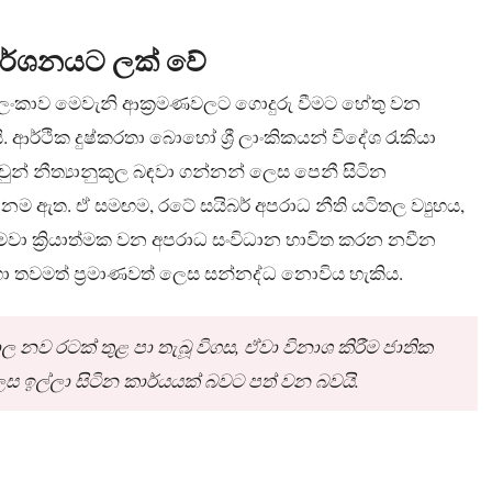
ිමර්ශනයට ලක් වේ
ී ලංකාව මෙවැනි ආක්‍රමණවලට ගොදුරු වීමට හේතු වන
. ආර්ථික දුෂ්කරතා බොහෝ ශ්‍රී ලාංකිකයන් විදේශ රැකියා
ුන් නීත්‍යානුකූල බඳවා ගන්නන් ලෙස පෙනී සිටින
ම ඇත. ඒ සමඟම, රටේ සයිබර් අපරාධ නීති යටිතල ව්‍යුහය,
මවා ක්‍රියාත්මක වන අපරාධ සංවිධාන භාවිත කරන නවීන
සඳහා තවමත් ප්‍රමාණවත් ලෙස සන්නද්ධ නොවිය හැකිය.
ල නව රටක් තුළ පා තැබූ විගස, ඒවා විනාශ කිරීම ජාතික
ලෙස ඉල්ලා සිටින කාර්යයක් බවට පත් වන බවයි.