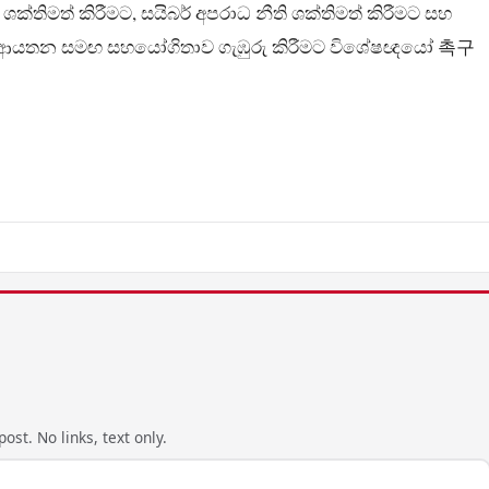
ක්තිමත් කිරීමට, සයිබර් අපරාධ නීති ශක්තිමත් කිරීමට සහ
කිරීමේ ආයතන සමඟ සහයෝගිතාව ගැඹුරු කිරීමට විශේෂඥයෝ 촉구
ost. No links, text only.