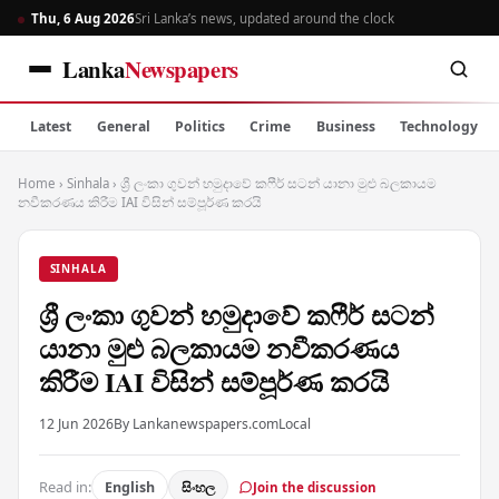
Thu, 6 Aug 2026
Sri Lanka’s news, updated around the clock
Lanka
Newspapers
Latest
General
Politics
Crime
Business
Technology
Home
›
Sinhala
›
ශ්‍රී ලංකා ගුවන් හමුදාවේ කෆීර් සටන් යානා මුළු බලකායම
නවීකරණය කිරීම IAI විසින් සම්පූර්ණ කරයි
SINHALA
ශ්‍රී ලංකා ගුවන් හමුදාවේ කෆීර් සටන්
යානා මුළු බලකායම නවීකරණය
කිරීම IAI විසින් සම්පූර්ණ කරයි
12 Jun 2026
By Lankanewspapers.com
Local
Read in:
English
සිංහල
Join the discussion