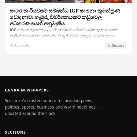
සාගර කාරියවසම් සම්බන්ධ IGP ඝාතනා කුමන්ත්‍රණ
චෝදනාව: ගැඹුරු විමර්ශනයකට කඩුවෙල
අධිකරණයෙන් අනුමැතිය
IGP ඝාතනා කුමන්ත්‍රණ චෝදනාවකට ජ්‍යෙෂ්ඨ දේශපාලනඥ සාගර
කාරියවසම්ගේ නම සම්බන්ධ වී ඇති බවට කොළඹ මධ්‍යම අපරාධ
විමර්ශන කාර්යාංශය (CCIB) ඉදිරිපත් කළ වාර්තාව සලකා බැලූ…
06 Aug 2026
Discuss
LANKA NEWSPAPERS
Sri Lanka's trusted source for breaking news,
politics, sports, business and world headlines —
updated around the clock.
SECTIONS