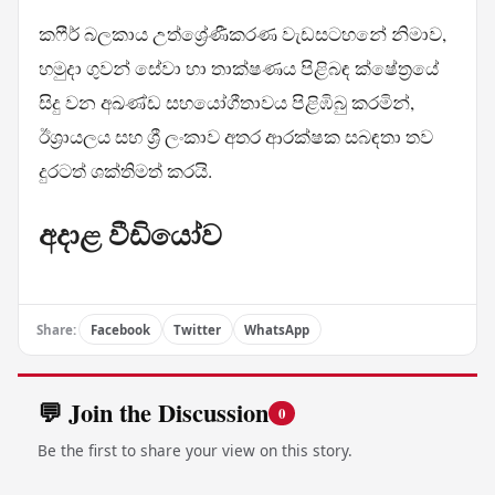
කෆීර් බලකාය උත්ශ්‍රේණීකරණ වැඩසටහනේ නිමාව,
හමුදා ගුවන් සේවා හා තාක්ෂණය පිළිබඳ ක්ෂේත්‍රයේ
සිදු වන අඛණ්ඩ සහයෝගීතාවය පිළිඹිබු කරමින්,
ඊශ්‍රායලය සහ ශ්‍රී ලංකාව අතර ආරක්ෂක සබඳතා තව
දුරටත් ශක්තිමත් කරයි.
අදාළ වීඩියෝව
Share:
Facebook
Twitter
WhatsApp
💬 Join the Discussion
0
Be the first to share your view on this story.