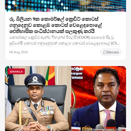
රු. බිලියන 9ක කොමර්ෂල් ක්‍රෙඩිට් කොටස්
ගනුදෙනුව කොළඹ කොටස් වෙළෙඳපොළේ
ඓතිහාසික සංධිස්ථානයක් සලකුණු කරයි
කොමර්ෂල් ක්‍රෙඩිට් ඇන්ඩ් ෆිනෑන්ස් පීඑල්සී (COCR) සමාගමේ සිදු වූ
සුවිශේෂී කොටස් ගනුදෙනුවක් කොළඹ කොටස් වෙළෙඳපොළේ (CSE)
වාර්තා නැවත ලිවීමට හේතු විය — සමාගමේ 28%ක…
06 Aug 2026
Discuss
SINHALA