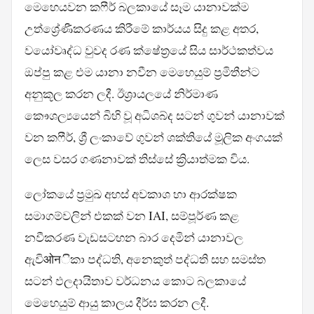
මෙහෙයවන කෆීර් බලකායේ සෑම යානාවක්ම
උත්ශ්‍රේණීකරණය කිරීමේ කාර්යය සිදු කළ අතර,
වයෝවෘද්ධ වුවද රණ ක්ෂේත්‍රයේ සිය සාර්ථකත්වය
ඔප්පු කළ එම යානා නවීන මෙහෙයුම් ප්‍රමිතීන්ට
අනුකූල කරන ලදී. ඊශ්‍රායලයේ නිර්මාණ
කෞශල්‍යයෙන් බිහි වූ අධිශබ්ද සටන් ගුවන් යානාවක්
වන කෆීර්, ශ්‍රී ලංකාවේ ගුවන් ශක්තියේ මූලික අංගයක්
ලෙස වසර ගණනාවක් තිස්සේ ක්‍රියාත්මක විය.
ලෝකයේ ප්‍රමුඛ අහස් අවකාශ හා ආරක්ෂක
සමාගම්වලින් එකක් වන IAI, සම්පූර්ණ කළ
නවීකරණ වැඩසටහන බාර දෙමින් යානාවල
ඇවිओनිකා පද්ධති, අනෙකුත් පද්ධති සහ සමස්ත
සටන් ඵලදායිතාව වර්ධනය කොට බලකායේ
මෙහෙයුම් ආයු කාලය දීර්ඝ කරන ලදී.