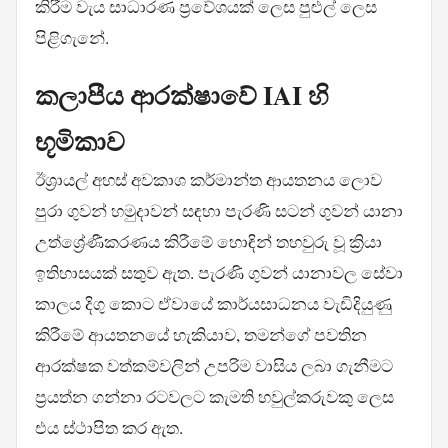
කිරීම වැය සාධාරණ ප්‍රවේශයක් ලෙස පුළුල් ලෙස
පිළිගැනේ.
කලාපීය ආරක්ෂාවේ IAI හි
භූමිකාව
ඊශ්‍රායල් අහස් අවකාශ කර්මාන්ත ආයතනය ලොව
පුරා ගුවන් හමුදාවන් සඳහා පැරණි සටන් ගුවන් යානා
උත්ශ්‍රේණීකරණය කිරීමේ හොඳින් තහවුරු වූ ක්‍රියා
ඉතිහාසයක් සතුව ඇත. පැරණි ගුවන් යානාවල සේවා
කාලය දිගු කොට ඒවායේ කාර්යසාධනය වැඩිදියුණු
කිරීමේ ආයතනයේ හැකියාව, තමන්ගේ පවතින
ආරක්ෂක වත්කම්වලින් උපරිම වාසිය ලබා ගැනීමට
ප්‍රයත්න ගන්නා රටවලට කැමති හවුල්කරුවකු ලෙස
එය ස්ථාපිත කර ඇත.