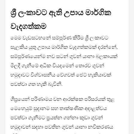
ශ්‍රී ලංකාවට ඇති උපාය මාර්ගික
වැදගත්කම
මෙම වැඩසටහනේ සම්පූර්ණ කිරීම ශ්‍රී ලංකාවට
සැලකිය යුතු උපාය මාර්ගික වැදගත්කමක් දරන්නේ,
සම්පූර්ණයෙන්ම නව සටන් ගුවන් යානා බලකායක්
මිලදී ගැනීමේ අධික වියදමෙන් තොරව ගුවන්
හමුදාවට විශ්වාසනීය වේගවත් ජෙට් හැකියාවක්
පවත්වා ගත හැකි බැවිනි.
ශීඝ්‍රයෙන් පරිණාමය වන ආරක්ෂක පරිසරයක් තුළ
මෙහෙයුම් සූදානම සහ තාක්ෂණික අදාළත්වය
පවත්වා ගැනීමට ප්‍රයත්න ගන්නා කුඩා ගුවන්
හමුදාවන් සඳහා පවතින ගුවන් යානා නවීකරණය