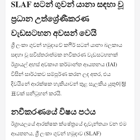
SLAF සටන් ගුවන් යානා සඳහා වූ
ප්‍රධාන උත්ශ්‍රේණීකරණ
වැඩසටහන අවසන් වෙයි
ශ්‍රී ලංකා ගුවන් හමුදාවේ කෆීර් සටන් යානා බලකාය
සඳහා වූ සවිස්තරාත්මක නවීකරණ වැඩසටහනක්
ඊශ්‍රායල් අහස් අවකාශ කර්මාන්ත ආයතනය (IAI)
විසින් සාර්ථකව සම්පූර්ණ කරන ලද අතර, එය
දිවයිනේ ආරක්ෂක හැකියාවන් තුළ සැලකිය යුතු이정
표වක් සනිටුහන් කරයි.
නවීකරණයේ විෂය පථය
ඊශ්‍රායලයේ ආරක්ෂක ක්ෂේත්‍රයේ දැවැන්තයා වන එම
ආයතනය, ශ්‍රී ලංකා ගුවන් හමුදාව (SLAF)