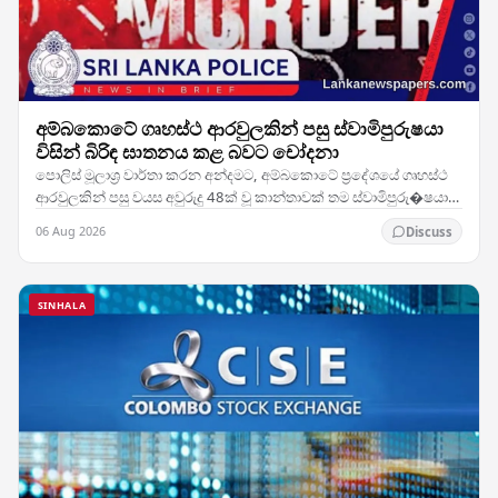
අම්බකොටේ ගෘහස්ථ ආරවුලකින් පසු ස්වාමිපුරුෂයා
විසින් බිරිඳ ඝාතනය කළ බවට චෝදනා
පොලිස් මූලාශ්‍ර වාර්තා කරන අන්දමට, අම්බකොටේ ප්‍රදේශයේ ගෘහස්ථ
ආරවුලකින් පසු වයස අවුරුදු 48ක් වූ කාන්තාවක් තම ස්වාමිපුරු�ෂයා
විසින් ඝාතනය කර ඇතැයි සැලකේ. සිද්ධිය…
06 Aug 2026
Discuss
SINHALA