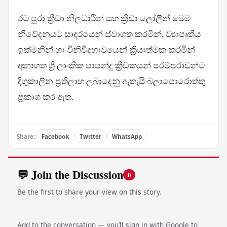
රට පුරා ක්‍රීඩා නිලධාරීන් සහ ක්‍රීඩා ලෝලීන් මෙම
නිවේදනයට සාදරයෙන් ස්වාගත කරමින්, ව්‍යාපෘතිය
ඉක්මනින් හා විනිවිදභාවයෙන් ක්‍රියාත්මක කරමින්
අනාගත ශ්‍රී ලාංකික පාපන්දු ක්‍රීඩකයන් පරම්පරාවන්ට
දිගුකාලීන ප්‍රතිලාභ ලබාදෙනු ඇතැයි බලාපොරොත්තු
ප්‍රකාශ කර ඇත.
Share:
Facebook
Twitter
WhatsApp
💬 Join the Discussion
0
Be the first to share your view on this story.
Add to the conversation — you’ll sign in with Google to