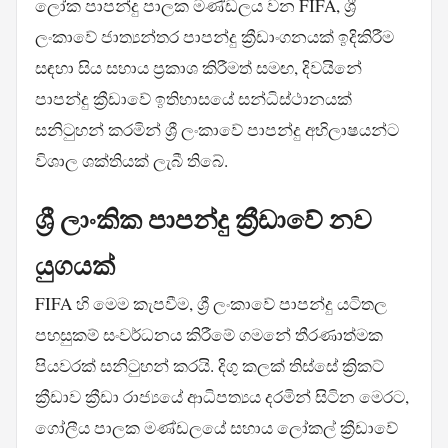
ලෝක පාපන්දු පාලක මණ්ඩලය වන FIFA, ශ්‍රී
ලංකාවේ ජාත්‍යන්තර පාපන්දු ක්‍රීඩාංගනයක් ඉදිකිරීම
සඳහා සිය සහාය ප්‍රකාශ කිරීමත් සමඟ, දිවයිනේ
පාපන්දු ක්‍රීඩාවේ ඉතිහාසයේ සන්ධිස්ථානයක්
සනිටුහන් කරමින් ශ්‍රී ලංකාවේ පාපන්දු අභිලාෂයන්ට
විශාල ශක්තියක් ලැබී තිබේ.
ශ්‍රී ලාංකික පාපන්දු ක්‍රීඩාවේ නව
යුගයක්
FIFA හි මෙම කැපවීම, ශ්‍රී ලංකාවේ පාපන්දු යටිතල
පහසුකම් සංවර්ධනය කිරීමේ ගමනේ තීරණාත්මක
පියවරක් සනිටුහන් කරයි. දිගු කලක් තිස්සේ ක්‍රිකට්
ක්‍රීඩාව ක්‍රීඩා රාජ්‍යයේ ආධිපත්‍යය දරමින් සිටින මෙරට,
ගෝලීය පාලක මණ්ඩලයේ සහාය ලෝකල් ක්‍රීඩාවේ