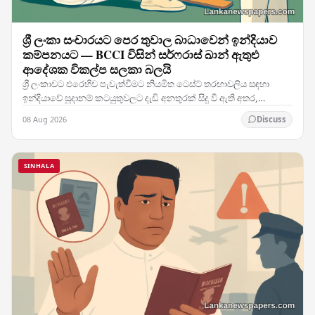
ශ්‍රී ලංකා සංචාරයට පෙර තුවාල බාධාවෙන් ඉන්දියාව
කම්පනයට — BCCI විසින් සර්ෆරාස් ඛාන් ඇතුළු
ආදේශක විකල්ප සලකා බලයි
ශ්‍රී ලංකාවට එරෙහිව පැවැත්වීමට නියමිත ටෙස්ට් තරඟාවලිය සඳහා
ඉන්දියාවේ සූදානම් කටයුතුවලට දැඩි අනතුරක් සිදු වී ඇති අතර,
කණ්ඩායමේ ප්‍රධාන ක්‍රීඩකයෙකුට හටගත් තුවාලය…
08 Aug 2026
Discuss
SINHALA