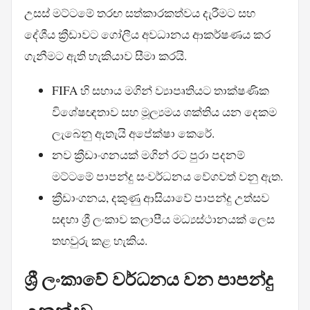
උසස් මට්ටමේ තරඟ සත්කාරකත්වය දැරීමට සහ
දේශීය ක්‍රීඩාවට ගෝලීය අවධානය ආකර්ෂණය කර
ගැනීමට ඇති හැකියාව සීමා කරයි.
FIFA හි සහාය මගින් ව්‍යාපෘතියට තාක්ෂණික
විශේෂඥතාව සහ මූල්‍යමය ශක්තිය යන දෙකම
ලැබෙනු ඇතැයි අපේක්ෂා කෙරේ.
නව ක්‍රීඩාංගනයක් මගින් රට පුරා පදනම්
මට්ටමේ පාපන්දු සංවර්ධනය වේගවත් වනු ඇත.
ක්‍රීඩාංගනය, දකුණු ආසියාවේ පාපන්දු උත්සව
සඳහා ශ්‍රී ලංකාව කලාපීය මධ්‍යස්ථානයක් ලෙස
තහවුරු කළ හැකිය.
ශ්‍රී ලංකාවේ වර්ධනය වන පාපන්දු