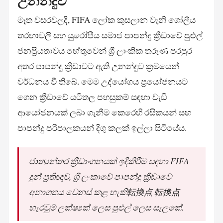
උනන්දුව
මෑත වසරවලදී, FIFA ලෝක කුසලාන වැනි ගෝලීය
තරඟාවලි සහ යුරෝපීය සමාජ පාපන්දු ක්‍රීඩාවේ පුළුල්
ජනප්‍රියතාවය හේතුවෙන් ශ්‍රී ලාංකික තරුණ පරපුර
අතර පාපන්දු ක්‍රීඩාවට ඇති උනන්දුව ක්‍රමයෙන්
වර්ධනය වී තිබේ. මෙම උද්යෝගය ප්‍රයෝජනයට
ගෙන ක්‍රීඩාවේ යටිතල පහසුකම් සඳහා වැඩි
ආයෝජනයක් ලබා ගැනීම කෙරෙහි රසිකයන් සහ
පාපන්දු පරිපාලකයන් දිගු කලක් ඉල්ලා සිටියේය.
ජාත්‍යන්තර ක්‍රීඩාංගනයක් ඉදිකිරීම සඳහා FIFA
දුන් ප්‍රතිඥාව, ශ්‍රී ලංකාවේ පාපන්දු ක්‍රීඩාවේ
අනාගතය වෙනස් කළ හැකි転換点 転換点
හැරවුම් ලක්ෂ්‍යක් ලෙස පුළුල් ලෙස සැලකේ.