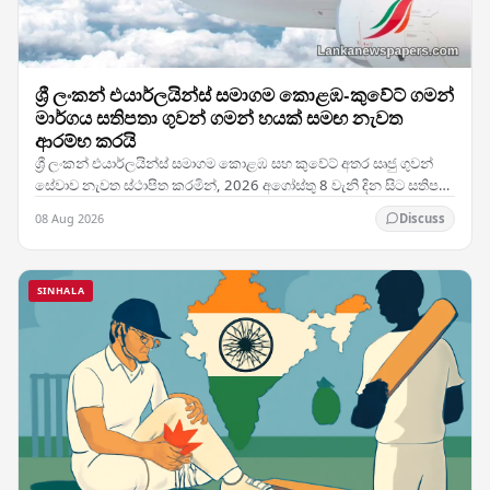
ශ්‍රී ලංකන් එයාර්ලයින්ස් සමාගම කොළඹ-කුවේට් ගමන්
මාර්ගය සතිපතා ගුවන් ගමන් හයක් සමඟ නැවත
ආරම්භ කරයි
ශ්‍රී ලංකන් එයාර්ලයින්ස් සමාගම කොළඹ සහ කුවේට් අතර සෘජු ගුවන්
සේවාව නැවත ස්ථාපිත කරමින්, 2026 අගෝස්තු 8 වැනි දින සිට සතිපතා
ගුවන් ගමන් හයක් සහිතව එම මාර්ගයේ…
08 Aug 2026
Discuss
SINHALA