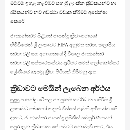
මට්ටම ඉහළ නැංවීමට සහ ශ්‍රී ලාංකික ක්‍රීඩකයන්ට හා
රසිකයන්ට නව අවස්ථා විවෘත කිරීමට අපේක්ෂා
කෙරේ.
ජාත්‍යන්තරව පිළිගත් පාපන්දු ක්‍රීඩාංගනයක්
හිමිවීමෙන් ශ්‍රී ලංකාවට FIFA අනුමත තරඟ, කලාපීය
තරඟාවලි සහ අනාගතයේ දී විශාල ජාත්‍යන්තර
තරඟාවලි සත්කාරකත්වය දැරීමට සමත් ලෝකෝත්තර
ශ්‍රේණියේ කැපවූ ක්‍රීඩා පිටියක් හිමිවනු ඇත.
ක්‍රීඩාවට මෙයින් ලැබෙන අර්ථය
සුදුසු පාපන්දු යටිතල පහසුකම් සංවර්ධනය කිරීම ශ්‍රී
ලංකාවට බොහෝ කලක් තිස්සේ පැවති අභියෝගයකි.
දැනට, ජාත්‍යන්තර පාපන්දු ප්‍රමිතීන් සම්පූර්ණයෙන්
සපුරාලන ක්‍රීඩාංගනයක් මෙරට නොමැති අතර, එය