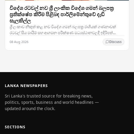
විදේශ රටවල් නව ශ්‍රී ලාංකික විදේශ ගමන් බලපත්‍ර
ප්‍රතික්ෂේප කිරීම පිළිබඳ පාර්ලිමේන්තුවේ දැඩි
සැලකිල්ල
ශ්‍රී ලංකාව නිකුත් කළ නව විදේශ ගමන් බලපත්‍ර රාශියක් ගණනාවක්
රටවල් සිය මායිම් සහ ආගමන පරීක්ෂණ මධ්‍යස්ථානවලදී ඉදිරිපත්
කිරීමේදී ප්‍රතික්ෂේප කරනු ලබන බවට වාර්තා…
08 Aug 2026
Discuss
LANKA NEWSPAPERS
Sri Lanka's trusted source for breaking news,
politics, sports, business and world headlines —
updated around the clock.
SECTIONS