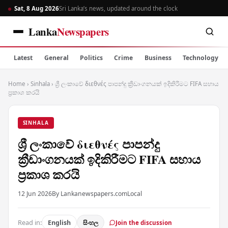
Sat, 8 Aug 2026
Sri Lanka’s news, updated around the clock
Lanka
Newspapers
Latest
General
Politics
Crime
Business
Technology
Home
›
Sinhala
›
ශ්‍රී ලංකාවේ διεθνές පාපන්දු ක්‍රීඩාංගනයක් ඉදිකිරීමට FIFA සහාය
ප්‍රකාශ කරයි
SINHALA
ශ්‍රී ලංකාවේ διεθνές පාපන්දු
ක්‍රීඩාංගනයක් ඉදිකිරීමට FIFA සහාය
ප්‍රකාශ කරයි
12 Jun 2026
By Lankanewspapers.com
Local
Read in:
English
සිංහල
Join the discussion