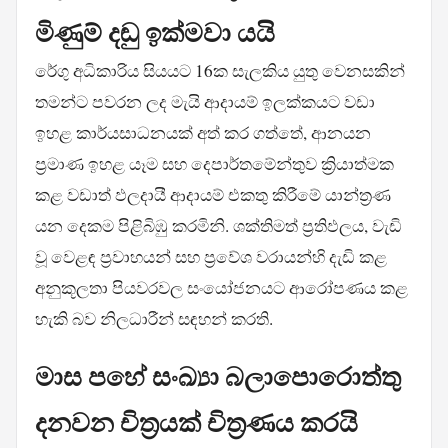
මිණුම් දඬු ඉක්මවා යයි
රේගු අධිකාරිය සියයට 16ක සැලකිය යුතු වෙනසකින්
තමන්ට පවරන ලද මැයි ආදායම් ඉලක්කයට වඩා
ඉහළ කාර්යසාධනයක් අත් කර ගත්තේ, ආනයන
ප්‍රමාණ ඉහළ යෑම සහ දෙපාර්තමේන්තුව ක්‍රියාත්මක
කළ වඩාත් ඵලදායී ආදායම් එකතු කිරීමේ යාන්ත්‍රණ
යන දෙකම පිළිබිඹු කරමිනි. ශක්තිමත් ප්‍රතිඵලය, වැඩි
වූ වෙළඳ ප්‍රවාහයන් සහ ප්‍රවේශ වරායන්හි දැඩි කළ
අනුකූලතා පියවරවල සංයෝජනයට ආරෝපණය කළ
හැකි බව නිලධාරීන් සඳහන් කරති.
මාස පහේ සංඛ්‍යා බලාපොරොත්තු
දනවන චිත්‍රයක් චිත්‍රණය කරයි