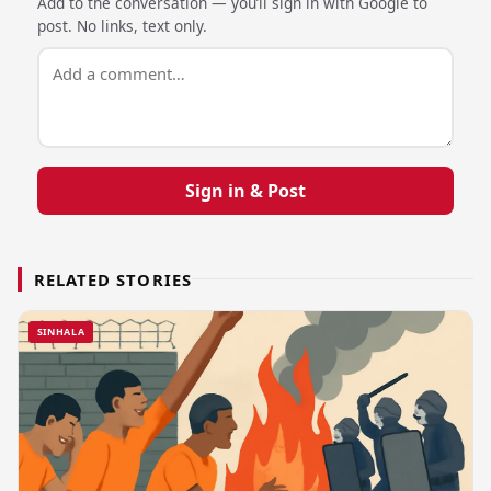
Add to the conversation — you’ll sign in with Google to
post. No links, text only.
Sign in & Post
RELATED STORIES
SINHALA