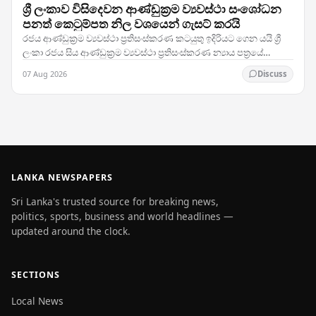
ශ්‍රී ලංකාව විසිදෙවන ආණ්ඩුක්‍රම ව්‍යවස්ථා සංශෝධන
පනත් කෙටුම්පත නිල වශයෙන් ගැසට් කරයි
රජය ආණ්ඩුක්‍රම ව්‍යවස්ථා ප්‍රතිසංස්කරණ කටයුතු ඉදිරියට ගෙන යයි ශ්‍රී
ලංකා රජය සිය ආණ්ඩුක්‍රම ව්‍යවස්ථා ප්‍රතිසංස්කරණ න්‍යාය පත්‍රයේ
තීරණාත්මක පියවරක් තබමින්,…
07 Aug 2026
Discuss
LANKA NEWSPAPERS
Sri Lanka's trusted source for breaking news,
politics, sports, business and world headlines —
updated around the clock.
SECTIONS
Local News