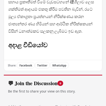
සහාය ප්‍රකෘතිමත් වීමේ වැඩසටහනේ 礎ශිලාව ලෙස
ශක්තිමත් ආදායම් එකතු කිරීම පවතින බැවින්, රටේ
මූල්‍ය ඒකාග්‍රතා ප්‍රයත්නයන් නිරීක්ෂණය කරන
ජාත්‍යන්තර ණය හිමියන් සහ ආර්ථික නිරීක්ෂකයන්
විසින් ධනාත්මකව සලකනු ලැබීමට ඉඩ ඇත.
අදාළ වීඩියෝව
Share:
Facebook
Twitter
WhatsApp
💬 Join the Discussion
0
Be the first to share your view on this story.