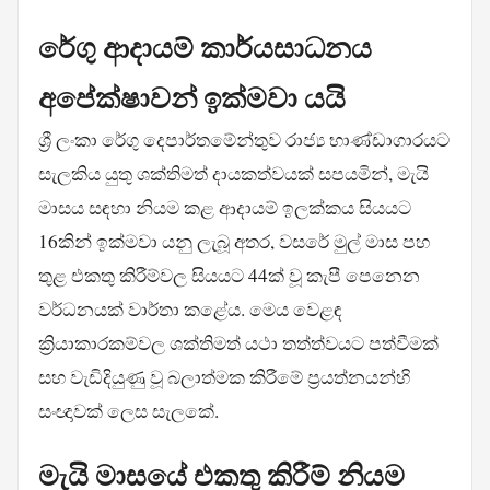
රේගු ආදායම් කාර්යසාධනය
අපේක්ෂාවන් ඉක්මවා යයි
ශ්‍රී ලංකා රේගු දෙපාර්තමේන්තුව රාජ්‍ය භාණ්ඩාගාරයට
සැලකිය යුතු ශක්තිමත් දායකත්වයක් සපයමින්, මැයි
මාසය සඳහා නියම කළ ආදායම් ඉලක්කය සියයට
16කින් ඉක්මවා යනු ලැබූ අතර, වසරේ මුල් මාස පහ
තුළ එකතු කිරීම්වල සියයට 44ක් වූ කැපී පෙනෙන
වර්ධනයක් වාර්තා කළේය. මෙය වෙළඳ
ක්‍රියාකාරකම්වල ශක්තිමත් යථා තත්ත්වයට පත්වීමක්
සහ වැඩිදියුණු වූ බලාත්මක කිරීමේ ප්‍රයත්නයන්හි
සංඥාවක් ලෙස සැලකේ.
මැයි මාසයේ එකතු කිරීම් නියම