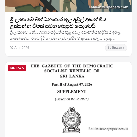
ශ්‍රී ලංකාවේ බන්ධනාගාර තුළ අවුල් අසාන්තිය
උත්සන්න වීමත් සමඟ හමුදාව යෙදවෙයි
ශ්‍රී ලංකාවේ බන්ධනාගාර පද්ධතිය තුළ අවුල් අසාන්තිය හදිසියේ ඉහළ
යාමත් සමඟ, රටේ දිවි නැවත හැඩගැස්වීමේ ආයතනවලට හමුදා
සෙබළුන් යෙදවීමට බලධාරීන් තීරණය කර ඇති බව…
07 Aug 2026
Discuss
SINHALA