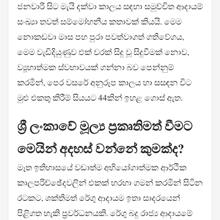
ජනවාරි සිට මැයි දක්වා කාලය සඳහා සමුච්චිත ආදායම්
සංඛ්‍යා තවත් සම්මෝහනීය කතාවක් කියයි. මෙම
නොකඩවා මාස පහ පුරා පවත්වාගත් ගතිවේගය,
මෙම වැඩිදියුණුව එක් වරක් සිදු වූ සිදුවීමක් නොව,
ව්‍යූහාත්මක ස්වභාවයක් ගන්නා බව පෙන්නුම්
කරමින්, පෙර වසරේ අනුරූප කාලය හා සසඳන විට
මුළු එකතු කිරීම් සියයට 44කින් ඉහළ ගොස් ඇත.
ශ්‍රී ලංකාවේ මූල්‍ය ප්‍රකෘතිමත් වීමට
මෙයින් අදහස් වන්නේ කුමක්ද?
මෑත ඉතිහාසයේ වඩාත්ම අභියෝගාත්මක ආර්ථික
කාලපරිච්ඡේදවලින් එකක් හරහා ගමන් කරමින් සිටින
රටකට, ශක්තිමත් රේගු ආදායම ඉතා සාදරයෙන්
පිළිගත හැකි ප්‍රවර්ධනයකි. රේගු බදු රාජ්‍ය ආදායමේ