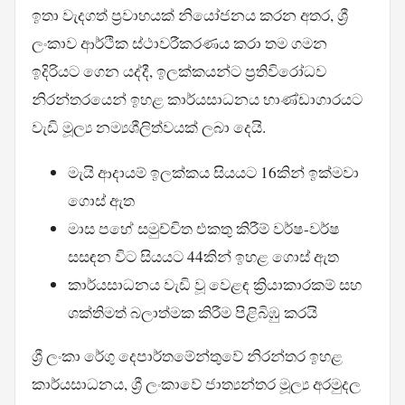
ඉතා වැදගත් ප්‍රවාහයක් නියෝජනය කරන අතර, ශ්‍රී
ලංකාව ආර්ථික ස්ථාවරීකරණය කරා තම ගමන
ඉදිරියට ගෙන යද්දී, ඉලක්කයන්ට ප්‍රතිවිරෝධව
නිරන්තරයෙන් ඉහළ කාර්යසාධනය භාණ්ඩාගාරයට
වැඩි මූල්‍ය නම්‍යශීලිත්වයක් ලබා දෙයි.
මැයි ආදායම් ඉලක්කය සියයට 16කින් ඉක්මවා
ගොස් ඇත
මාස පහේ සමුච්චිත එකතු කිරීම් වර්ෂ-වර්ෂ
සසඳන විට සියයට 44කින් ඉහළ ගොස් ඇත
කාර්යසාධනය වැඩි වූ වෙළඳ ක්‍රියාකාරකම් සහ
ශක්තිමත් බලාත්මක කිරීම පිළිබිඹු කරයි
ශ්‍රී ලංකා රේගු දෙපාර්තමේන්තුවේ නිරන්තර ඉහළ
කාර්යසාධනය, ශ්‍රී ලංකාවේ ජාත්‍යන්තර මූල්‍ය අරමුදල