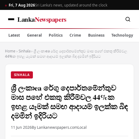
Fri, 7 Aug 2026
Sri Lanka’s news, updated around the clock
Lanka
Newspapers
Latest
General
Politics
Crime
Business
Technology
Home
›
Sinhala
›
ශ්‍රී ලංකාea රේගු දෙපාර්තමේන්තුව මාස පහේ එකතු කිරීම්වල
44%ක ඉහළ යෑමක් සමඟ ආදායම් ඉලක්ක බිඳ දමමින් ඉදිරියට
SINHALA
ශ්‍රී ලංකාea රේගු දෙපාර්තමේන්තුව
මාස පහේ එකතු කිරීම්වල 44%ක
ඉහළ යෑමක් සමඟ ආදායම් ඉලක්ක බිඳ
දමමින් ඉදිරියට
11 Jun 2026
By Lankanewspapers.com
Local