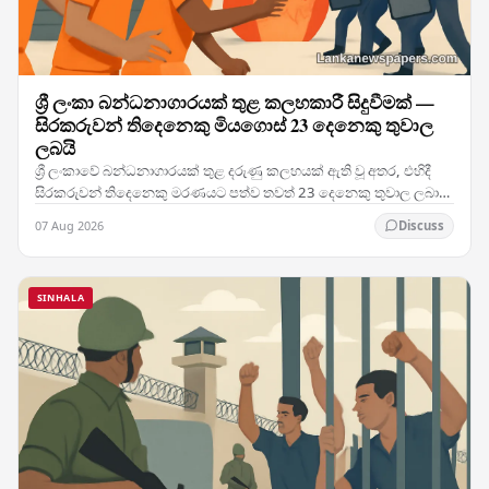
ශ්‍රී ලංකා බන්ධනාගාරයක් තුළ කලහකාරී සිදුවීමක් —
සිරකරුවන් තිදෙනෙකු මියගොස් 23 දෙනෙකු තුවාල
ලබයි
ශ්‍රී ලංකාවේ බන්ධනාගාරයක් තුළ දරුණු කලහයක් ඇති වූ අතර, එහිදී
සිරකරුවන් තිදෙනෙකු මරණයට පත්ව තවත් 23 දෙනෙකු තුවාල ලබා
ඇති මෙම සිදුවීම රටේ බන්ධනාගාර ක්‍රමය පිළිබඳ…
07 Aug 2026
Discuss
SINHALA