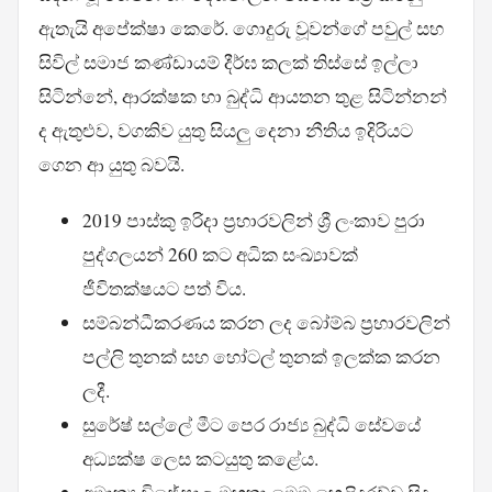
ඇතැයි අපේක්ෂා කෙරේ. ගොදුරු වූවන්ගේ පවුල් සහ
සිවිල් සමාජ කණ්ඩායම් දීර්ඝ කලක් තිස්සේ ඉල්ලා
සිටින්නේ, ආරක්ෂක හා බුද්ධි ආයතන තුළ සිටින්නන්
ද ඇතුළුව, වගකිව යුතු සියලු දෙනා නීතිය ඉදිරියට
ගෙන ආ යුතු බවයි.
2019 පාස්කු ඉරිදා ප්‍රහාරවලින් ශ්‍රී ලංකාව පුරා
පුද්ගලයන් 260 කට අධික සංඛ්‍යාවක්
ජීවිතක්ෂයට පත් විය.
සම්බන්ධීකරණය කරන ලද බෝම්බ ප්‍රහාරවලින්
පල්ලි තුනක් සහ හෝටල් තුනක් ඉලක්ක කරන
ලදී.
සුරේෂ් සල්ලේ මීට පෙර රාජ්‍ය බුද්ධි සේවයේ
අධ්‍යක්ෂ ලෙස කටයුතු කළේය.