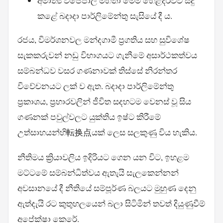
අමාත්‍ය විජේපාල මහතා මෙම හෙළිදරව්ව සිදු
කළේ බදාදා පාර්ලිමේන්තු සැසියේ දී ය.
රජය, විමර්ශනවල මන්දගාමී ප්‍රගතිය සහ සුවිශේෂ
සැකකරුවන් නඩු විභාගයට ගැනීමේ අසාර්ථකත්වය
සම්බන්ධව වසර ගණනාවක් තිස්සේ නිරන්තර
විවේචනයට ලක් ව ඇත. බදාදා පාර්ලිමේන්තු
ප්‍රකාශය, ප්‍රහාරවලින් ජීවිත සදහටම වෙනස් වූ සිය
ගණනක් පවුල්වලට යුක්තිය ඉෂ්ට කිරීමේ
උත්සාහයන්හි転换点යක් ලෙස සලකුණු විය හැකිය.
නීතිමය ක්‍රියාවලිය ඉදිරියට ගෙන යන විට, ඉහළම
මට්ටමේ සම්බන්ධිත්වය ඇතැයි සැලකෙන්නන්
අවසානයේ දී නීතියේ සම්පූර්ණ බලයට මුහුණ දෙනු
ඇත්දැයි රට කුතුහලයෙන් බලා සිටිමින් තවත් දියුණුවීම්
අපේක්ෂා කෙරේ.