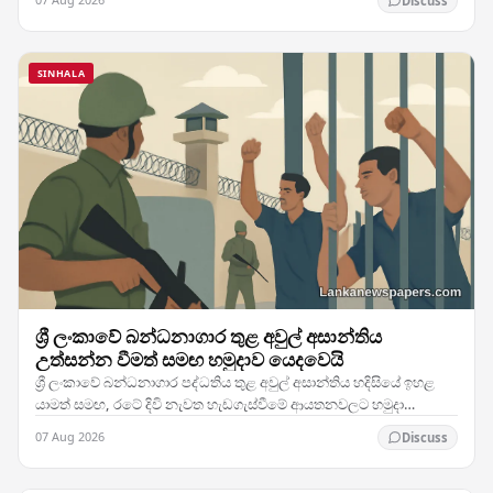
Discuss
SINHALA
ශ්‍රී ලංකාවේ බන්ධනාගාර තුළ අවුල් අසාන්තිය
උත්සන්න වීමත් සමඟ හමුදාව යෙදවෙයි
ශ්‍රී ලංකාවේ බන්ධනාගාර පද්ධතිය තුළ අවුල් අසාන්තිය හදිසියේ ඉහළ
යාමත් සමඟ, රටේ දිවි නැවත හැඩගැස්වීමේ ආයතනවලට හමුදා
සෙබළුන් යෙදවීමට බලධාරීන් තීරණය කර ඇති බව…
07 Aug 2026
Discuss