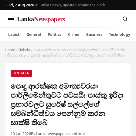
Fri, 7 Aug 2026
Sri Lanka’s news, updated around the clock
Lanka
Newspapers
Latest
General
Politics
Crime
Business
Technology
Home
›
Sinhala
›
පොදු ආරක්ෂක අමාත්‍යවරයා පාර්ලිමේන්තුවට පවසයි: පාස්කු
ඉරිදා ප්‍රහාරවලට සුරේෂ් සල්ලේගේ සම්බන්ධිත්වය පෙන්නුම් කරන සාක්ෂි තිබේ
SINHALA
පොදු ආරක්ෂක අමාත්‍යවරයා
පාර්ලිමේන්තුවට පවසයි: පාස්කු ඉරිදා
ප්‍රහාරවලට සුරේෂ් සල්ලේගේ
සම්බන්ධිත්වය පෙන්නුම් කරන
සාක්ෂි තිබේ
10 Jun 2026
By Lankanewspapers.com
Local