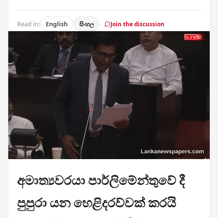
Read in:
English
සිංහල
Join the discussion
අමාත්‍යවරයා පාර්ලිමේන්තුවේ දී
පුපුරා යන හෙළිදරව්වක් කරයි