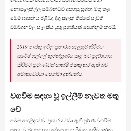
නොසැලකිල්ල සම්බන්ධව අපහසු ප්‍රශ්න මතු කළ
මෙම ඝාතනය පිළිබඳ දිගු කලක් තිස්සේ පැවති
විමර්ශනවල සැලකිය යුතු ප්‍රගතියක් පෙන්නුම් කරයි.
2019 පාස්කු ඉරිදා ප්‍රහාරය සැලසුම් කිරීමට
සුරේෂ් සල්ලේ කුමන්ත්‍රණය කළ බව ප්‍රදර්ශනය
කිරීමට ප්‍රමාණවත් සාක්ෂි එකතු කර ඇති බව
අමාත්‍යවරයා පෙන්වා දුන්නේය.
වගවීම සඳහා වූ ඉල්ලීම් නැවත මතු
වේ
මෙම හෙළිදරව්ව, ප්‍රහාරය වටා ඇති පූර්ණ වගවීම
සඳහා වූ මහජන හා දේශපාලන පීඩනය තීව්‍ර කරනු