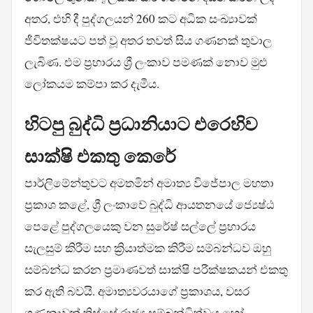
අතර, එහි දී පුද්ගලයන් 260 කට අධික සංඛ්‍යාවක්
ජීවිතක්ෂයට පත් වූ අතර තවත් සිය ගණනක් තුවාල
ලැබිණ. එම ප්‍රහාරය ශ්‍රී ලංකාව පමණක් නොව මුළු
ලෝකයම කම්පා කර දැමීය.
හිටපු බුද්ධි ප්‍රධානියාට එරෙහිව
සාක්ෂි එකතු කෙරේ
පාර්ලිමේන්තුවට අමතමින් අමාත්‍ය විජේපාල මහතා
ප්‍රකාශ කළේ, ශ්‍රී ලංකාවේ බුද්ධි ආයතනයේ ජ්‍යෙෂ්ඨ
පෙළේ පුද්ගලයෙකු වන සුරේෂ් සල්ලේ ප්‍රහාරය
සැලසුම් කිරීම සහ ක්‍රියාත්මක කිරීම සම්බන්ධව ඔහු
සම්බන්ධ කරන ප්‍රමාණවත් සාක්ෂි පරීක්ෂකයන් එකතු
කර ඇති බවයි. අමාත්‍යවරයාගේ ප්‍රකාශය, වසර
ගණනාවක් තිස්සේ රාජ්‍ය සම්බන්ධිත්වය හෝ