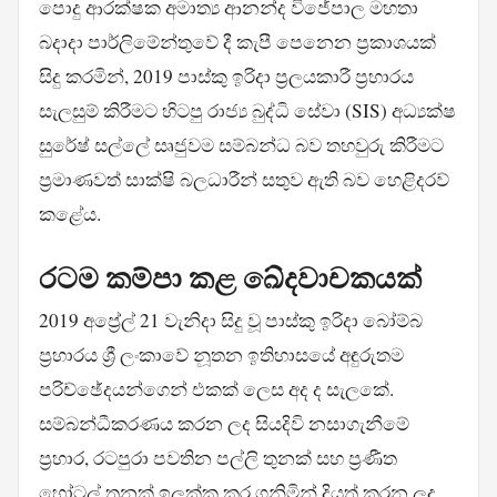
පොදු ආරක්ෂක අමාත්‍ය ආනන්ද විජේපාල මහතා
බදාදා පාර්ලිමේන්තුවේ දී කැපී පෙනෙන ප්‍රකාශයක්
සිදු කරමින්, 2019 පාස්කු ඉරිදා ප්‍රලයකාරී ප්‍රහාරය
සැලසුම් කිරීමට හිටපු රාජ්‍ය බුද්ධි සේවා (SIS) අධ්‍යක්ෂ
සුරේෂ් සල්ලේ සෘජුවම සම්බන්ධ බව තහවුරු කිරීමට
ප්‍රමාණවත් සාක්ෂි බලධාරීන් සතුව ඇති බව හෙළිදරව්
කළේය.
රටම කම්පා කළ ඛේදවාචකයක්
2019 අප්‍රේල් 21 වැනිදා සිදු වූ පාස්කු ඉරිදා බෝම්බ
ප්‍රහාරය ශ්‍රී ලංකාවේ නූතන ඉතිහාසයේ අඳුරුතම
පරිච්ඡේදයන්ගෙන් එකක් ලෙස අද ද සැලකේ.
සම්බන්ධීකරණය කරන ලද සියදිවි නසාගැනීමේ
ප්‍රහාර, රටපුරා පවතින පල්ලි තුනක් සහ ප්‍රණීත
හෝටල් තුනක් ඉලක්ක කර ගනිමින් දියත් කරන ලද