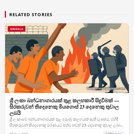
RELATED STORIES
SINHALA
ශ්‍රී ලංකා බන්ධනාගාරයක් තුළ කලහකාරී සිදුවීමක් —
සිරකරුවන් තිදෙනෙකු මියගොස් 23 දෙනෙකු තුවාල
ලබයි
ශ්‍රී ලංකාවේ බන්ධනාගාරයක් තුළ දරුණු කලහයක් ඇති වූ අතර, එහිදී
සිරකරුවන් තිදෙනෙකු මරණයට පත්ව තවත් 23 දෙනෙකු තුවාල ලබා
ඇති මෙම සිදුවීම රටේ බන්ධනාගාර ක්‍රමය පිළිබඳ…
07 Aug 2026