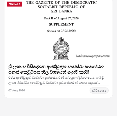
SINHALA
ශ්‍රී ලංකාව විසිදෙවන ආණ්ඩුක්‍රම ව්‍යවස්ථා සංශෝධන
පනත් කෙටුම්පත නිල වශයෙන් ගැසට් කරයි
රජය ආණ්ඩුක්‍රම ව්‍යවස්ථා ප්‍රතිසංස්කරණ කටයුතු ඉදිරියට ගෙන යයි ශ්‍රී
ලංකා රජය සිය ආණ්ඩුක්‍රම ව්‍යවස්ථා ප්‍රතිසංස්කරණ න්‍යාය පත්‍රයේ
තීරණාත්මක පියවරක් තබමින්,…
07 Aug 2026
Discuss