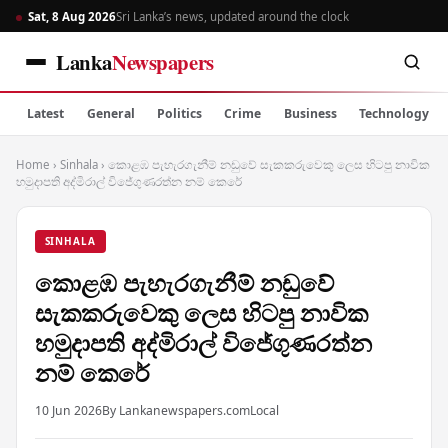
Sat, 8 Aug 2026
Sri Lanka’s news, updated around the clock
Lanka
Newspapers
Latest
General
Politics
Crime
Business
Technology
Home
›
Sinhala
›
කොළඹ පැහැරගැනීම් නඩුවේ සැකකරුවෙකු ලෙස හිටපු නාවික
හමුදාපති අද්මිරාල් විජේගුණරත්න නම් කෙරේ
SINHALA
කොළඹ පැහැරගැනීම් නඩුවේ
සැකකරුවෙකු ලෙස හිටපු නාවික
හමුදාපති අද්මිරාල් විජේගුණරත්න
නම් කෙරේ
10 Jun 2026
By Lankanewspapers.com
Local