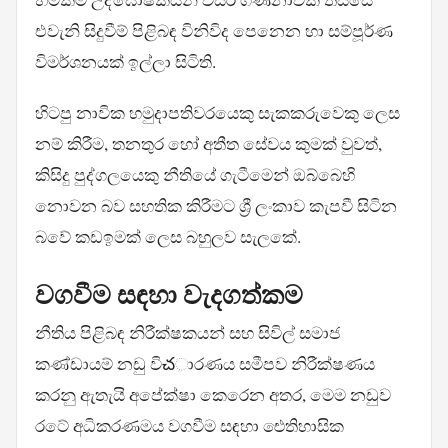
එවැනි සිදුවීම් පිළිබඳ විනිවිද පෙනෙන හා සම්පූර්ණ
විමර්ශනයක් ඉල්ලා සිටිති.
හිටපු නාවික හමුදාපතිවරයෙකු සැකකරුවෙකු ලෙස
නම් කිරීම, තනතුර හෝ අතීත සේවය කුමක් වුවත්,
කිසිදු පුද්ගලයෙකු නීතියේ ගැටීමෙන් ඔබ්බෙහි
නොවන බව සහතික කිරීමට ශ්‍රී ලංකාව කැපවී සිටින
බවේ කඩඉමක් ලෙස බහුලව සැලකේ.
වගවීම සඳහා වැදගත්කම
නීතිය පිළිබඳ නිරීක්ෂකයන් සහ සිවිල් සමාජ
කණ්ඩායම් නඩු විచාරණය සමීපව නිරීක්ෂණය
කරනු ඇතැයි අපේක්ෂා කෙරෙන අතර, මෙම නඩුව
රටේ අධිකරණමය වගවීම සඳහා ඓතිහාසික