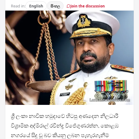
Read in:
English
සිංහල
Join the discussion
ශ්‍රී ලංකා නාවික හමුදාවේ හිටපු අණදෙන නිලධාරී
විශ්‍රාමික අද්මිරාල් රවීන්ද්‍ර විජේගුණරත්න, කොළඹ
නගරයේ සිදු වූ බව කියනු ලබන පැහැරගැනීම්