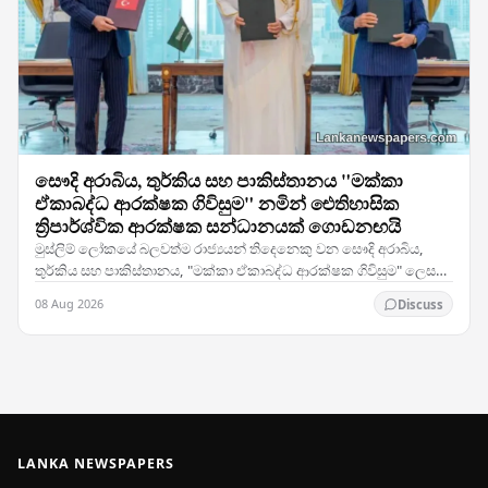
සෞදි අරාබිය, තුර්කිය සහ පාකිස්තානය "මක්කා
ඒකාබද්ධ ආරක්ෂක ගිවිසුම" නමින් ඓතිහාසික
ත්‍රිපාර්ශ්වික ආරක්ෂක සන්ධානයක් ගොඩනඟයි
මුස්ලිම් ලෝකයේ බලවත්ම රාජ්‍යයන් තිදෙනෙකු වන සෞදි අරාබිය,
තුර්කිය සහ පාකිස්තානය, "මක්කා ඒකාබද්ධ ආරක්ෂක ගිවිසුම" ලෙස
හඳුන්වන ත්‍රිපාර්ශ්වික ආරක්ෂක සම්මුතියකට…
08 Aug 2026
Discuss
LANKA NEWSPAPERS