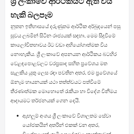
ශ්‍රී ලංකාවේ ආර්ථිකයට ඇති විය
හැකි බලපෑම
නූතන ඉතිහාසයේ දරුණුතම ආර්ථික අර්බුදයෙන් පසු
සුවය ලබමින් සිටින රාජ්‍යයක් සඳහා, මෙම සිදුවීමේ
කාලෝචිතභාවය ඊට වඩා අභියෝගාත්මක විය
නොහැකිය. ශ්‍රී ලංකාවේ අපනයන ආර්ථිකය බටහිර
වෙළඳපොළවලට වරප්‍රසාද සහිත ප්‍රවේශය මත
සැලකිය යුතු ලෙස රඳා පවතින අතර, එම ප්‍රවේශයේ
ඕනෑම හායනයක් යථා තත්ත්වයට පත්වීමේ
තීරණාත්මක මොහොතේ රැකියා හා විදේශ විනිමය
ආදායමට තර්ජනයක් ගෙන දෙයි.
ඇඟලුම් අංශය ශ්‍රී ලංකාවේ විශාලතම සේවා
යෝජකයින් අතරින් එකක් වන අතර,