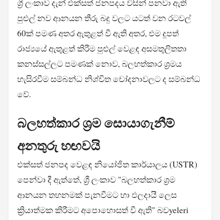
ශ්‍රී ලංකාව දැන් එක්සත් ජනපදය විසින් පනවා ඇති
පුළුල් නව ආනයන තීරු බදු වලට යටත් වන රටවල්
60ක් පමණ අතර ඇතුළත් වී ඇති අතර, එම දූපත්
රාජ්‍යයේ ඇතුළත් කිරීම පුළුල් වෙළඳ අසමතුලිතතා
කනස්සල්ලට පමණක් නොව, බලහත්කාර ශ්‍රමය
හැසිරවීම සම්බන්ධ නිශ්චිත චෝදනාවලට ද සම්බන්ධ
වේ.
බලහත්කාර ශ්‍රම සොයාගැනීම්
අනතුරු හඟවයි
එක්සත් ජනපද වෙළඳ නියෝජිත කාර්යාලය (USTR)
පෙන්වා දී ඇත්තේ, ශ්‍රී ලංකාව "බලහත්කාර ශ්‍රම
ආනයන තහනමක් පැනවීමට හා ඵලදායී ලෙස
ක්‍රියාත්මක කිරීමට අපොහොසත් වී ඇති" බවyeleri