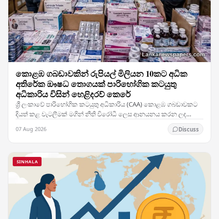
කොළඹ ගබඩාවකින් රුපියල් මිලියන 10කට අධික
අතිරේක ඖෂධ තොගයක් පාරිභෝගික කටයුතු
අධිකාරිය විසින් හෙළිදරව් කෙරේ
ශ්‍රී ලංකාවේ පාරිභෝගික කටයුතු අධිකාරිය (CAA) කොළඹ ගබඩාවකට
දියත් කළ වැටලීමක් මගින් නීති විරෝධී ලෙස ආනයනය කරන ලද
ඖෂධ නිෂ්පාදන හා වෛද්‍ය සැපයුම් විශාල තොගයක්…
07 Aug 2026
Discuss
SINHALA