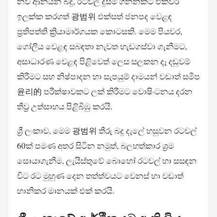
නව ආනයන බදු, රටවල් දුසිම් ගනනකට එකවර
ඉලක්ක කරගත් 광범위 එක්සත් ජනපද වෙළඳ
ප්‍රතිපත්ති ක්‍රියාමාර්ගයක කොටසකි. මෙම පියවර,
ගෝලීය වෙළඳ සබඳතා නැවත හැඩගස්වා ගැනීමට,
අසාධාරණ වෙළඳ පිළිවෙත් ලෙස සලකන දෑ දඬුවම්
කිරීමට සහ නිෂ්පාදන හා සැපයුම් දාමයන් වඩාත් සමීප
윤리的 පරීක්ෂාවකට ලක් කිරීමට වොෂිංටනය දරන
තීව්‍ර උත්සාහය පිළිබිඹු කරයි.
ශ්‍රී ලංකාව, මෙම 광범위 තීරු බදු දැලේ හසුවන රටවල්
60ක් පමණ අතර සිටින නමුත්, බලහත්කාර ශ්‍රම
සොයාගැනීම, ලැයිස්තුවේ බොහෝ රටවල් හා සසඳන
විට රට මුහුණ දෙන තත්ත්වයට වෙනස් හා වඩාත්
හානිකර මානයක් එක් කරයි.