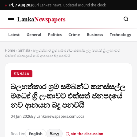
Fri, 7 Aug 2026
Sri Lanka’s news, updated around the clock
Lanka
Newspapers
Latest
General
Politics
Crime
Business
Technology
Home
›
Sinhala
›
බලහත්කාර ශ්‍රම සම්බන්ධ කනස්සල්ල මධ්‍යේ ශ්‍රී ලංකාවට
එක්සත් ජනපදයේ නව ආනයන බදු පනවයි
SINHALA
බලහත්කාර ශ්‍රම සම්බන්ධ කනස්සල්ල
මධ්‍යේ ශ්‍රී ලංකාවට එක්සත් ජනපදයේ
නව ආනයන බදු පනවයි
04 Jun 2026
By Lankanewspapers.com
Local
Read in:
English
සිංහල
Join the discussion