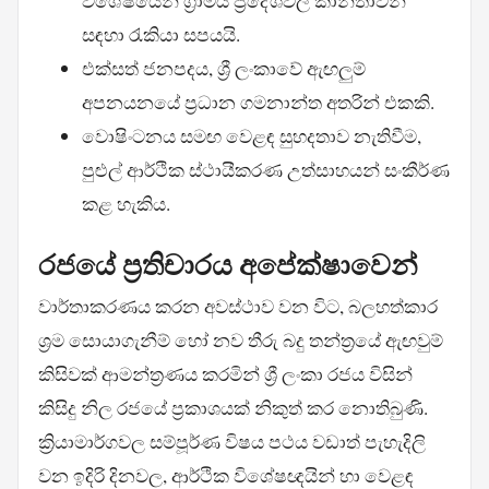
විශේෂයෙන් ග්‍රාමීය ප්‍රදේශවල කාන්තාවන්
සඳහා රැකියා සපයයි.
එක්සත් ජනපදය, ශ්‍රී ලංකාවේ ඇඟලුම්
අපනයනයේ ප්‍රධාන ගමනාන්ත අතරින් එකකි.
වොෂිංටනය සමඟ වෙළඳ සුහදතාව නැතිවීම,
පුළුල් ආර්ථික ස්ථායීකරණ උත්සාහයන් සංකීර්ණ
කළ හැකිය.
රජයේ ප්‍රතිචාරය අපේක්ෂාවෙන්
වාර්තාකරණය කරන අවස්ථාව වන විට, බලහත්කාර
ශ්‍රම සොයාගැනීම් හෝ නව තීරු බදු තන්ත්‍රයේ ඇඟවුම්
කිසිවක් ආමන්ත්‍රණය කරමින් ශ්‍රී ලංකා රජය විසින්
කිසිදු නිල රජයේ ප්‍රකාශයක් නිකුත් කර නොතිබුණි.
ක්‍රියාමාර්ගවල සම්පූර්ණ විෂය පථය වඩාත් පැහැදිලි
වන ඉදිරි දිනවල, ආර්ථික විශේෂඥයින් හා වෙළඳ