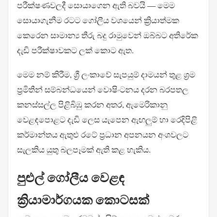
පරීක්ෂණවලදී සොයාගෙන ඇති බවයි — මෙම
සොයාගැනීම රටට ගෝලීය වශයෙන් ක්‍රියාත්මක
කෙරෙන සාමාන්‍ය තීරු බදු රාමුවෙන් ඔබ්බට අතිරේක
දැඩි පරීක්ෂාවකට ලක් කොට ඇත.
මෙම නම් කිරීම, ශ්‍රී ලංකාවේ සැපයුම් දාමයන් තුළ ශ්‍රම
ප්‍රමිතීන් සම්බන්ධයෙන් වොෂිංටනය දරන බරපතල
කනස්සල්ල පිළිබිඹු කරන අතර, ඇමෙරිකානු
වෙළඳපොළට දැඩි ලෙස යැපෙන ඇඟලුම් හා රෙදිපිළි
කර්මාන්තය ඇතුළු රටේ ප්‍රධාන අපනයන අංශවලට
සැලකිය යුතු බලපෑමක් ඇති කළ හැකිය.
පුළුල් ගෝලීය වෙළඳ
ක්‍රියාමාර්ගයක කොටසක්