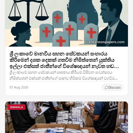
ශ්‍රී ලංකාවේ මානවීය සහන සේවකයන් සංහාරය
කිරීමෙන් දශක දෙකක් ගතවීම නිමිත්තෙන් යුක්තිය
ඉල්ලා එක්සත් ජාතීන්ගේ විශේෂඥයන් නැවත හඬ
නගයි
ශ්‍රී ලංකාවේ සහන සේවකයන් ඝාතනය කිරීමේ විසිවන සංවත්සරය
නිමිත්තෙන් එක්සත් ජාතීන්ගේ මානව හිමිකම් විශේෂඥයන් වගවීම
සඳහා නැවත ඉල්ලීමක් කර ඇති අතර, රටේ සිවිල් යුධ…
07 Aug 2026
Discuss
SINHALA