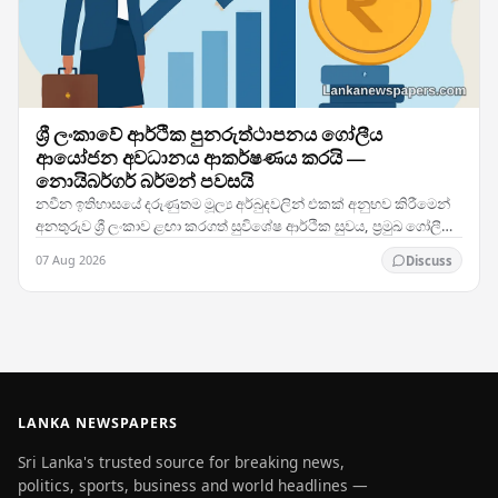
ශ්‍රී ලංකාවේ ආර්ථික පුනරුත්ථාපනය ගෝලීය
ආයෝජන අවධානය ආකර්ෂණය කරයි —
නොයිබර්ගර් බර්මන් පවසයි
නවීන ඉතිහාසයේ දරුණුතම මූල්‍ය අර්බුදවලින් එකක් අනුභව කිරීමෙන්
අනතුරුව ශ්‍රී ලංකාව ළඟා කරගත් සුවිශේෂ ආර්ථික සුවය, ප්‍රමුඛ ගෝලීය
ආයෝජන ආයතනවල අවධානය දිනාගෙන ඇති…
07 Aug 2026
Discuss
LANKA NEWSPAPERS
Sri Lanka's trusted source for breaking news,
politics, sports, business and world headlines —