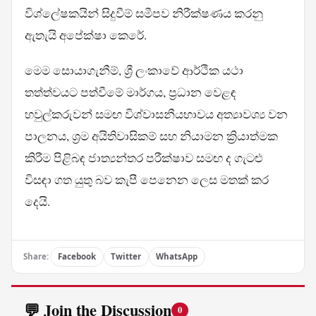
විශ්ලේෂකයින් සිදුවීම් සමීපව නිරීක්ෂණය කරනු
ඇතැයි අපේක්ෂා කෙරේ.
මෙම සොයාගැනීම්, ශ්‍රී ලංකාවේ ආර්ථික යථා
තත්ත්වයට පත්වීමේ මාර්ගය, ප්‍රධාන වෙළඳ
හවුල්කරුවන් සමඟ විශ්වාසනීයභාවය අත්‍යාවශ්‍ය වන
පාලනය, ශ්‍රම අයිතිවාසිකම් සහ නියාමන ක්‍රියාත්මක
කිරීම පිළිබඳ ජාත්‍යන්තර පරීක්ෂාව සමඟ ද ගැටළු
විසඳා ගත යුතු බව කැපී පෙනෙන ලෙස මතක් කර
දෙයි.
Share:
Facebook
Twitter
WhatsApp
💬 Join the Discussion
0