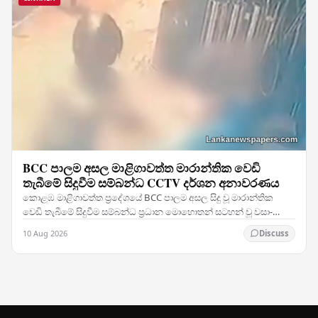
BCC පාලම අසල මාළිගාවත්ත මාරාන්තික වෙඩි
තැබීමේ සිදුවීම සම්බන්ධ CCTV දර්ශන අනාවරණය
කොළඹ මාළිගාවත්ත ප්‍රදේශයේ BCC පාලම අසල සිදු වූ මාරාන්තික
වෙඩි තැබීමේ සිදුවීම සම්බන්ධ ප්‍රධාන මොහොතන් සටහන් වූ වසා-
පරිපථ රූපවාහිනී (CCTV) දර්ශන එළිවී ඇති බව…
10 Aug 2026
Discuss