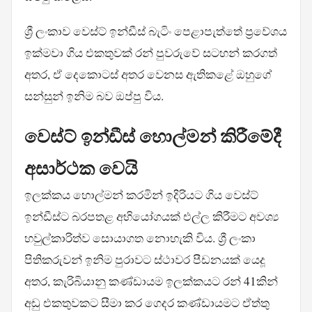
ශ්‍රී ලංකාව වෙස්ට් ඉන්ඩීස් බැටිං පෙළාපැත්තේ ප්‍රවේශය
ඉක්මවා ගිය එකතුවක් රන් පුවරුවේ සටහන් කරගත්
අතර, ඒ දෙකොටස් අතර වෙනස ඇතිකළේ ඔහුගේ
සන්සුන් ඉනිම බව ඔප්පු විය.
වෙස්ට් ඉන්ඩීස් හොල්මන් කිරීමේදී
අසාර්ථක වෙයි
ඉලක්කය හොල්මන් කරමින් ඉදිරියට ගිය වෙස්ට්
ඉන්ඩීස්ට බරපතළ අභියෝගයක් එල්ල කිරීමට අවශ්‍ය
හවුල්කාරිත්ව සොයාගත නොහැකි විය. ශ්‍රී ලංකා
පිතිකරුවන් ඉනිම පුරාවට ස්ථාවර පීඩනයක් යෙදූ
අතර, කැරිබියානු කණ්ඩායම ඉලක්කයට රන් 41කින්
අඩු එකතුවකට සීමා කර ගෙදර කණ්ඩායමට ඒත්තු