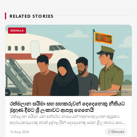
RELATED STORIES
SINHALA
රත්මලාන සයිමා සහ සහකරුවන් දෙදෙනෙකු නීතියට
මුහුණ දීමට ශ්‍රී ලංකාවට ආපසු ගෙනෙයි
'රත්මලාන සයිමා' යන අන්වර්ථ නාමයෙන් හඳුනාගනු ලබන කුප්‍රකට
අපරාධකරුවෙකු තවත් පුද්ගලයින් දෙදෙනෙකු සමඟ ශ්‍රී ලංකාවට ආපසු
ගෙන්වා ඇති බව බලධාරීන් තහවුරු කර ඇති අතර,…
10 Aug 2026
Discuss