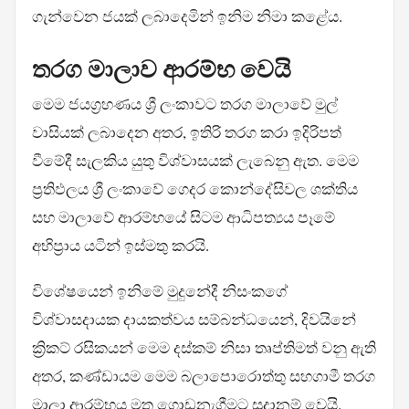
ගැන්වෙන ජයක් ලබාදෙමින් ඉනිම නිමා කළේය.
තරග මාලාව ආරම්භ වෙයි
මෙම ජයග්‍රහණය ශ්‍රී ලංකාවට තරග මාලාවේ මුල්
වාසියක් ලබාදෙන අතර, ඉතිරි තරග කරා ඉදිරිපත්
වීමේදී සැලකිය යුතු විශ්වාසයක් ලැබෙනු ඇත. මෙම
ප්‍රතිඵලය ශ්‍රී ලංකාවේ ගෙදර කොන්දේසිවල ශක්තිය
සහ මාලාවේ ආරම්භයේ සිටම ආධිපත්‍යය පෑමේ
අභිප්‍රාය යටින් ඉස්මතු කරයි.
විශේෂයෙන් ඉනිමේ මුදුනේදී නිසංකගේ
විශ්වාසදායක දායකත්වය සම්බන්ධයෙන්, දිවයිනේ
ක්‍රිකට් රසිකයන් මෙම දස්කම් නිසා තෘප්තිමත් වනු ඇති
අතර, කණ්ඩායම මෙම බලාපොරොත්තු සහගාමී තරග
මාලා ආරම්භය මත ගොඩනැගීමට සූදානම් වෙයි.