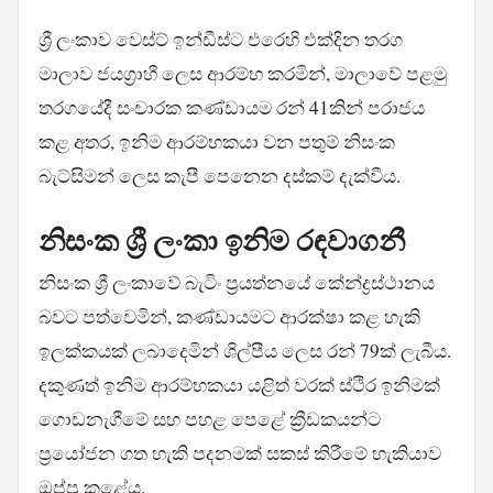
ශ්‍රී ලංකාව වෙස්ට් ඉන්ඩීස්ට එරෙහි එක්දින තරග
මාලාව ජයග්‍රාහී ලෙස ආරම්භ කරමින්, මාලාවේ පළමු
තරගයේදී සංචාරක කණ්ඩායම රන් 41කින් පරාජය
කළ අතර, ඉනිම ආරම්භකයා වන පතුම් නිසංක
බැට්සිමන් ලෙස කැපී පෙනෙන දස්කම් දැක්වීය.
නිසංක ශ්‍රී ලංකා ඉනිම රඳවාගනී
නිසංක ශ්‍රී ලංකාවේ බැටිං ප්‍රයත්නයේ කේන්ද්‍රස්ථානය
බවට පත්වෙමින්, කණ්ඩායමට ආරක්ෂා කළ හැකි
ඉලක්කයක් ලබාදෙමින් ශිල්පීය ලෙස රන් 79ක් ලැබීය.
දකුණත් ඉනිම ආරම්භකයා යළිත් වරක් ස්ථිර ඉනිමක්
ගොඩනැගීමේ සහ පහළ පෙළේ ක්‍රීඩකයන්ට
ප්‍රයෝජන ගත හැකි පදනමක් සකස් කිරීමේ හැකියාව
ඔප්පු කළේය.