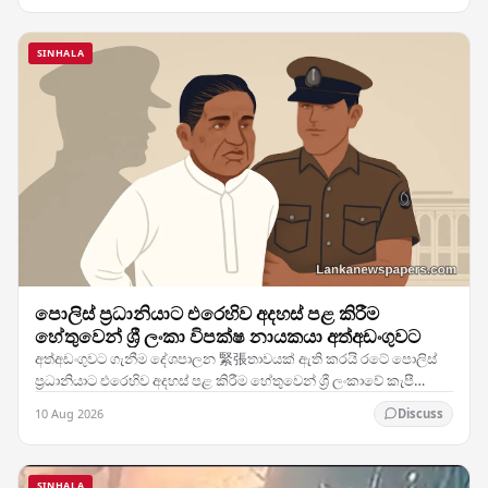
SINHALA
පොලිස් ප්‍රධානියාට එරෙහිව අදහස් පළ කිරීම
හේතුවෙන් ශ්‍රී ලංකා විපක්ෂ නායකයා අත්අඩංගුවට
අත්අඩංගුවට ගැනීම දේශපාලන 緊張තාවයක් ඇති කරයි රටේ පොලිස්
ප්‍රධානියාට එරෙහිව අදහස් පළ කිරීම හේතුවෙන් ශ්‍රී ලංකාවේ කැපී
පෙනෙන විපක්ෂ නායකයෙකු බලධාරීන් විසින්…
10 Aug 2026
Discuss
SINHALA