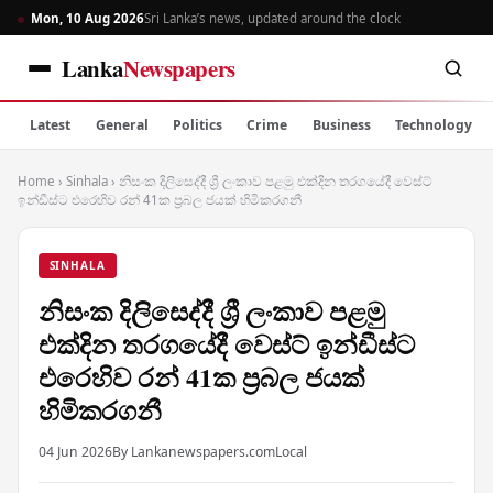
Mon, 10 Aug 2026
Sri Lanka’s news, updated around the clock
Lanka
Newspapers
Latest
General
Politics
Crime
Business
Technology
Home
›
Sinhala
›
නිසංක දිලිසෙද්දී ශ්‍රී ලංකාව පළමු එක්දින තරගයේදී වෙස්ට්
ඉන්ඩීස්ට එරෙහිව රන් 41ක ප්‍රබල ජයක් හිමිකරගනී
SINHALA
නිසංක දිලිසෙද්දී ශ්‍රී ලංකාව පළමු
එක්දින තරගයේදී වෙස්ට් ඉන්ඩීස්ට
එරෙහිව රන් 41ක ප්‍රබල ජයක්
හිමිකරගනී
04 Jun 2026
By Lankanewspapers.com
Local