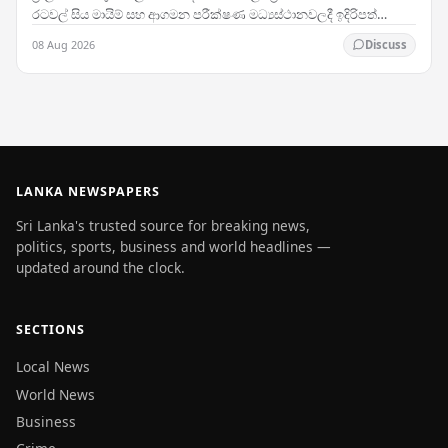
රටවල් සිය මායිම් සහ ආගමන පරීක්ෂණ මධ්‍යස්ථානවලදී ඉදිරිපත්
කිරීමේදී ප්‍රතික්ෂේප කරනු ලබන බවට වාර්තා…
08 Aug 2026
Discuss
LANKA NEWSPAPERS
Sri Lanka's trusted source for breaking news,
politics, sports, business and world headlines —
updated around the clock.
SECTIONS
Local News
World News
Business