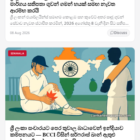
මාර්ගය සතිපතා ගුවන් ගමන් හයක් සමඟ නැවත
ආරම්භ කරයි
ශ්‍රී ලංකන් එයාර්ලයින්ස් සමාගම කොළඹ සහ කුවේට් අතර සෘජු ගුවන්
සේවාව නැවත ස්ථාපිත කරමින්, 2026 අගෝස්තු 8 වැනි දින සිට සතිපතා
ගුවන් ගමන් හයක් සහිතව එම මාර්ගයේ…
08 Aug 2026
Discuss
SINHALA
ශ්‍රී ලංකා සංචාරයට පෙර තුවාල බාධාවෙන් ඉන්දියාව
කම්පනයට — BCCI විසින් සර්ෆරාස් ඛාන් ඇතුළු