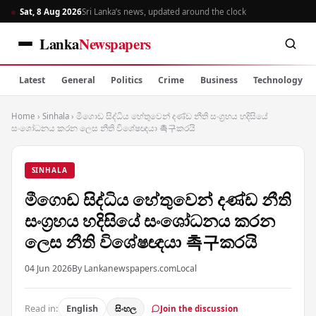
Sat, 8 Aug 2026
Sri Lanka’s news, updated around the clock
Lanka
Newspapers
Latest
General
Politics
Crime
Business
Technology
Home
›
Sinhala
›
මීගොඩ සිද්ධිය හේතුවෙන් දණ්ඩ නීති සංග්‍රහය හදිසියේ
සංශෝධනය කරන ලෙස නීති විශේෂඥයා 촉구කරයි
SINHALA
මීගොඩ සිද්ධිය හේතුවෙන් දණ්ඩ නීති
සංග්‍රහය හදිසියේ සංශෝධනය කරන
ලෙස නීති විශේෂඥයා 촉구කරයි
04 Jun 2026
By Lankanewspapers.com
Local
Read in:
English
සිංහල
Join the discussion