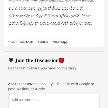
සමාජය අතර නීති ප්‍රතිසංස්කරණ ක්‍රියාත්මක කිරීමේ
වේගය සහ රටේ මූලික නීතිමය ව්‍යවස්ථාවන්
වර්තමාන දිනයේ ඉල්ලීම් සපුරාලීමට සුසज්ජිත ද
යන්න පිළිබඳව නැවත සාකච්ඡාවක් ඇවිලවා ඇත.
Share:
Facebook
Twitter
WhatsApp
💬 Join the Discussion
0
Be the first to share your view on this story.
Add to the conversation — you’ll sign in with Google to
post. No links, text only.