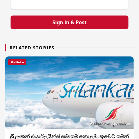
Sign in & Post
RELATED STORIES
SINHALA
ශ්‍රී ලංකන් එයාර්ලයින්ස් සමාගම කොළඹ-කුවේට් ගමන්