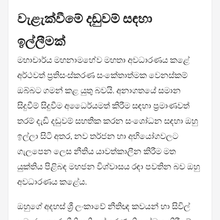
වැළැක්වීමේ දඬුවම් සඳහා
ඉල්ලීමක්
මහාචාර්ය මහනාමහේව මහතා අවධාරණය කළේ
අර්ථවත් ප්‍රතිසංස්කරණ සංකේතාත්මක වෙනස්කම්
ඔබ්බට ගමන් කළ යුතු බවයි. අනාගතයේ සමාන
සිදුවීම් සිදුවීම අධෛර්යමත් කිරීම සඳහා ප්‍රමාණවත්
තරම් දැඩි දඬුවම් සහතික කරන සංශෝධන සඳහා ඔහු
ඉල්ලා සිටි අතර, නව තර්ජන හා අභියෝගවලට
ගැලපෙන ලෙස නීතිය යාවත්කාලීන කිරීම මත
යුක්තිය පිළිබඳ මහජන විශ්වාසය රඳා පවතින බව ඔහු
අවධාරණය කළේය.
ඔහුගේ අදහස් ශ්‍රී ලංකාවේ නීතිඥ කවයන් හා සිවිල්