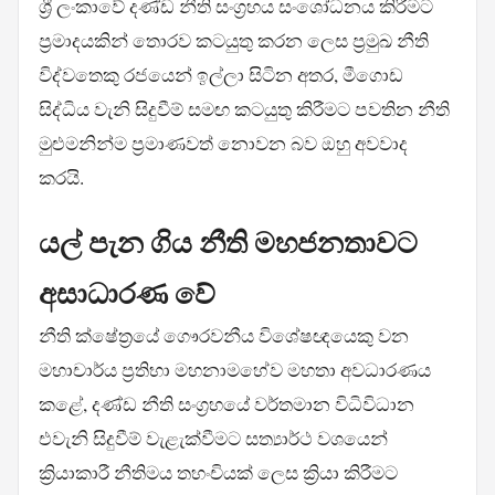
ශ්‍රී ලංකාවේ දණ්ඩ නීති සංග්‍රහය සංශෝධනය කිරීමට
ප්‍රමාදයකින් තොරව කටයුතු කරන ලෙස ප්‍රමුඛ නීති
විද්වතෙකු රජයෙන් ඉල්ලා සිටින අතර, මීගොඩ
සිද්ධිය වැනි සිදුවීම් සමඟ කටයුතු කිරීමට පවතින නීති
මුළුමනින්ම ප්‍රමාණවත් නොවන බව ඔහු අවවාද
කරයි.
යල් පැන ගිය නීති මහජනතාවට
අසාධාරණ වේ
නීති ක්ෂේත්‍රයේ ගෞරවනීය විශේෂඥයෙකු වන
මහාචාර්ය ප්‍රතිභා මහනාමහේව මහතා අවධාරණය
කළේ, දණ්ඩ නීති සංග්‍රහයේ වර්තමාන විධිවිධාන
එවැනි සිදුවීම් වැළැක්වීමට සත්‍යාර්ථ වශයෙන්
ක්‍රියාකාරී නීතිමය තහංචියක් ලෙස ක්‍රියා කිරීමට