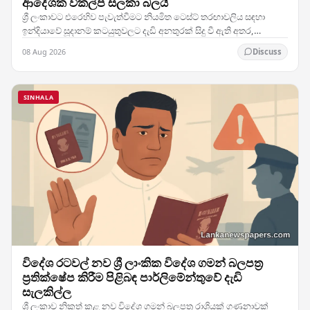
ආදේශක විකල්ප සලකා බලයි
ශ්‍රී ලංකාවට එරෙහිව පැවැත්වීමට නියමිත ටෙස්ට් තරඟාවලිය සඳහා
ඉන්දියාවේ සූදානම් කටයුතුවලට දැඩි අනතුරක් සිදු වී ඇති අතර,
කණ්ඩායමේ ප්‍රධාන ක්‍රීඩකයෙකුට හටගත් තුවාලය…
08 Aug 2026
Discuss
SINHALA
විදේශ රටවල් නව ශ්‍රී ලාංකික විදේශ ගමන් බලපත්‍ර
ප්‍රතික්ෂේප කිරීම පිළිබඳ පාර්ලිමේන්තුවේ දැඩි
සැලකිල්ල
ශ්‍රී ලංකාව නිකුත් කළ නව විදේශ ගමන් බලපත්‍ර රාශියක් ගණනාවක්