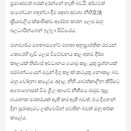
ප්‍රමාණවත් බරක් දරන්නේ නැති බවයි. අර්ථවත්
සංශෝධන හඳුන්වා දීම සඳහා අවශ්‍ය නීති立法
ක්‍රියාවලිය ක්ෂණිකව ආරම්භ කරන ලෙස ඔහු
බලධාරීන්ගෙන් ඉල්ලා සිටියේය.
මහාචාර්ය මහනාමහේව මහතා අනුප්‍රාප්තික රජයන්
කෙරෙහි දැඩි ලෙස විවේචනය කළ අතර, දීර්ඝ
කාලයක් තිස්සේ අවධානය යොමු කළ යුතු ප්‍රශ්නයක්
සම්බන්ධයෙන් ඔවුන් දිගු කලක් කටයුතු නොකළ බව
ඔහු චෝදනා කළේය. අදාළ නීති යාවත්කාලීන කිරීමට
අපොහොසත් වීම ශ්‍රී ලංකාවේ නීතිමය රාමුව තුළ
භයානක පරතරයක් ඇති කර ඇති බවත්, එය දිනෙන්
දින සූරාකෑමට ලක්වෙමින් පවතින බවත් ඔහු තර්ක
කළේය.