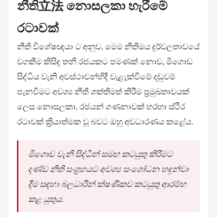
නීති立法 නොසලකා හැරීමේ
රටාවක්
නීති විශේෂඥයා ට අනුව, මෙම නීතිමය දුර්වලතාවයේ
වගකීම කිසිදු තනි රජයකට පමණක් නොව, මීගොඩ
සිද්ධිය වැනි අවස්ථාවන්හිදී වැළැක්වීමේ දඬුවම්
පැනවීමට අවශ්‍ය නීති ශක්තිමත් කිරීම ප්‍රමුඛතාවයක්
ලෙස නොසලකා, රජයන් ගණනාවක් හරහා ස්ථිර
රටාවක් ක්‍රියාත්මක වූ බවට ඔහු අවධාරණය කළේය.
මීගොඩ වැනි සිද්ධීන් සමඟ කටයුතු කිරීමට
දණ්ඩ නීති සංග්‍රහයට අවශ්‍ය සංශෝධන හඳුන්වා
දීම සඳහා බලධාරීන් ක්ෂණිකව කටයුතු ආරම්භ
කළ යුතුය.