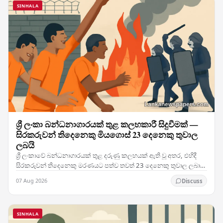
SINHALA
ශ්‍රී ලංකා බන්ධනාගාරයක් තුළ කලහකාරී සිදුවීමක් —
සිරකරුවන් තිදෙනෙකු මියගොස් 23 දෙනෙකු තුවාල
ලබයි
ශ්‍රී ලංකාවේ බන්ධනාගාරයක් තුළ දරුණු කලහයක් ඇති වූ අතර, එහිදී
සිරකරුවන් තිදෙනෙකු මරණයට පත්ව තවත් 23 දෙනෙකු තුවාල ලබා
ඇති මෙම සිදුවීම රටේ බන්ධනාගාර ක්‍රමය පිළිබඳ…
07 Aug 2026
Discuss
SINHALA