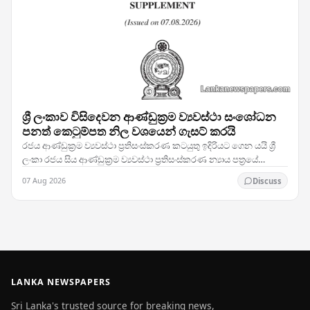
ශ්‍රී ලංකාව විසිදෙවන ආණ්ඩුක්‍රම ව්‍යවස්ථා සංශෝධන
පනත් කෙටුම්පත නිල වශයෙන් ගැසට් කරයි
රජය ආණ්ඩුක්‍රම ව්‍යවස්ථා ප්‍රතිසංස්කරණ කටයුතු ඉදිරියට ගෙන යයි ශ්‍රී
ලංකා රජය සිය ආණ්ඩුක්‍රම ව්‍යවස්ථා ප්‍රතිසංස්කරණ න්‍යාය පත්‍රයේ
තීරණාත්මක පියවරක් තබමින්,…
07 Aug 2026
Discuss
LANKA NEWSPAPERS
Sri Lanka's trusted source for breaking news,