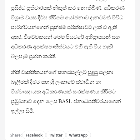
ප්‍රසිද්ධ ප්‍රතිචාරයක් නිකුත් කර නොතිබිණ. අධිකරණ
විශ්‍රාම වයස දීර්ඝ කිරීමේ යෝජනාව දැනටමත් විවිධ
පාර්ශ්වයන්ගෙන් සූක්ෂ්ම පරික්ෂාවට ලක් වී ඇති
අතර, විවේචකයන් මෙම පියවරේ අභිප්‍රායයන් සහ
අධිකරණ අපක්ෂපාතිත්වයට එහි ඇති විය හැකි
බලපෑම ප්‍රශ්න කරති.
නීති වෘත්තිකයන්ගේ කනස්සල්ලට සුදුසු සලකා
බැලීමක් දීමට සහ ශ්‍රී ලංකාවේ ස්වාධීන හා
විශ්වාසදායක අධිකරණයක් සංරක්ෂණය කිරීමට
ප්‍රමුඛතාව දෙන ලෙස BASL ජනාධිපතිවරයාගෙන්
ඉල්ලා සිටී.
Share:
Facebook
Twitter
WhatsApp