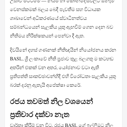
උසාවි මට්ටමේ — නියම හා කොන්දේසිවලට ඕනෑම
වෙනස්කමක් බලය බෙදී පැවතීම සහ විධායක
ශාඛාවෙන් අධිකරණයේ ස්වාධීනත්වය
සම්බන්ධයෙන් සැලකිය යුතු ඇඟවීම් ගෙන දෙන බව
නීතිමය නිරීක්ෂකයන් පෙන්වා දී ඇත.
දිවයිනේ දහස් ගණනක් නීතිඥයින් නියෝජනය කරන
BASL, ශ්‍රී ලංකාවේ නීති ප්‍රජාව තුළ බලගතු ම කටහඬ
අතරින් එකක් වන අතර, යෝජනාව වටා ඇති
ප්‍රතිපත්ති සාකච්ඡාවන්හිදී එහි විරෝධතා සැලකිය යුතු
බරක් දරනු ඇතැයි අපේක්ෂා කෙරේ.
රජය තවමත් නිල වශයෙන්
ප්‍රතිචාර දක්වා නැත
වාර්තා කිරීම් වන විට, රජය BASL ගේ ඉල්ලීමට නිල