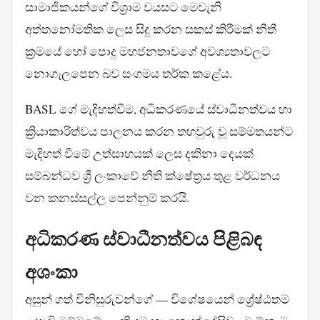
සාමාජිකයන්ගේ විශ්‍රාම වයසට මෙවැනි
අත්තනෝමතික ලෙස සිදු කරන සකස් කිරීමක් නීතී
ක්‍රමයේ හෝ පොදු මහජනතාවගේ අවශ්‍යතාවලට
නොගැලපෙන බව සංගමය තර්ක කළේය.
BASL ගේ මැදිහත්වීම, අධිකරණයේ ස්වාධීනත්වය හා
ක්‍රියාකාරිත්වය පාලනය කරන තහවුරු වූ සම්මතයන්ට
මැදිහත් වීමේ උත්සාහයක් ලෙස දකිනා දෙයක්
සම්බන්ධව ශ්‍රී ලංකාවේ නීති ක්ෂේත්‍රය තුළ වර්ධනය
වන කනස්සල්ල පෙන්නුම් කරයි.
අධිකරණ ස්වාධීනත්වය පිළිබඳ
අශංකා
අසුන් ගත් විනිසුරුවන්ගේ — විශේෂයෙන් ශ්‍රේෂ්ඨතම