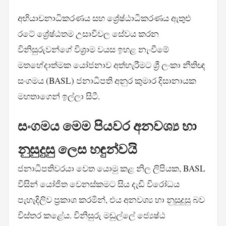
අභියාචනාධිකරණය සහ ශ්‍රේෂ්ඨාධිකරණය ඇතුළු
රටේ ශ්‍රේෂ්ඨතම උසාවිවල සේවය කරන
විනිසුරුවන්ගේ විශ්‍රාම වයස ඉහළ නැංවීමේ
මතභේදාත්මක යෝජනාව අත්හැරීමට ශ්‍රී ලංකා නීතිඥ
සංගමය (BASL) ජනාධිපති අනුර කුමාර දිසානායක
මහතාගෙන් ඉල්ලා සිටී.
සංගමය මෙම පියවර අනවශ්‍ය හා
නුසුදුසු ලෙස හඳුන්වයි
ජනාධිපතිවරයා වෙත යොමු කළ නිල ලිපියක, BASL
විසින් යෝජිත වෙනස්කමට සිය දැඩි විරෝධය
පැහැදිලිව ප්‍රකාශ කරමින්, එය අනවශ්‍ය හා නුසුදුසු බව
විස්තර කළේය. විනිසුරු මඩුල්ලේ ජ්‍යෙෂ්ඨ