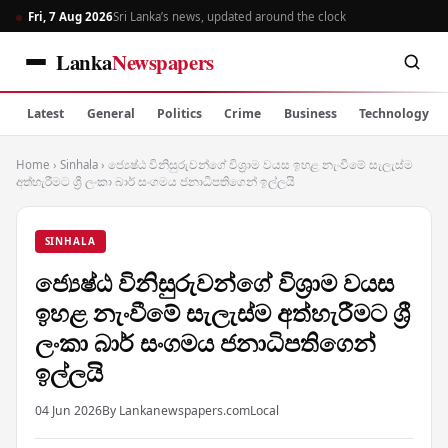
Fri, 7 Aug 2026
Sri Lanka’s news, updated around the clock
Lanka
Newspapers
Latest
General
Politics
Crime
Business
Technology
Home
›
Sinhala
›
ජ්‍යෙෂ්ඨ විනිසුරුවන්ගේ විශ්‍රාම වයස ඉහළ නැංවීමේ සැලැස්ම
අත්හැරීමට ශ්‍රී ලංකා බාර් සංගමය ජනාධිපතිගෙන් ඉල්ලයි
SINHALA
ජ්‍යෙෂ්ඨ විනිසුරුවන්ගේ විශ්‍රාම වයස
ඉහළ නැංවීමේ සැලැස්ම අත්හැරීමට ශ්‍රී
ලංකා බාර් සංගමය ජනාධිපතිගෙන්
ඉල්ලයි
04 Jun 2026
By Lankanewspapers.com
Local