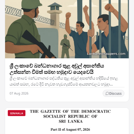
ශ්‍රී ලංකාවේ බන්ධනාගාර තුළ අවුල් අසාන්තිය
උත්සන්න වීමත් සමඟ හමුදාව යෙදවෙයි
ශ්‍රී ලංකාවේ බන්ධනාගාර පද්ධතිය තුළ අවුල් අසාන්තිය හදිසියේ ඉහළ
යාමත් සමඟ, රටේ දිවි නැවත හැඩගැස්වීමේ ආයතනවලට හමුදා
සෙබළුන් යෙදවීමට බලධාරීන් තීරණය කර ඇති බව…
07 Aug 2026
Discuss
SINHALA