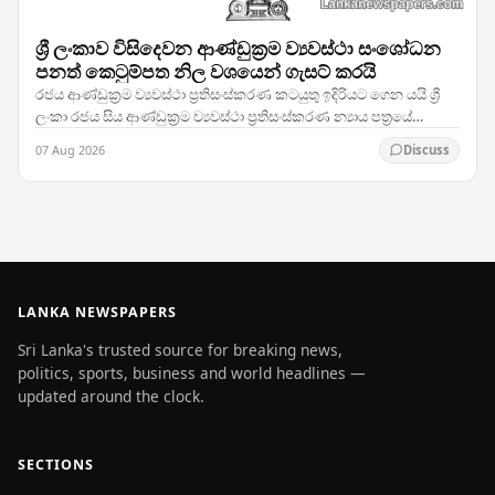
ශ්‍රී ලංකාව විසිදෙවන ආණ්ඩුක්‍රම ව්‍යවස්ථා සංශෝධන
පනත් කෙටුම්පත නිල වශයෙන් ගැසට් කරයි
රජය ආණ්ඩුක්‍රම ව්‍යවස්ථා ප්‍රතිසංස්කරණ කටයුතු ඉදිරියට ගෙන යයි ශ්‍රී
ලංකා රජය සිය ආණ්ඩුක්‍රම ව්‍යවස්ථා ප්‍රතිසංස්කරණ න්‍යාය පත්‍රයේ
තීරණාත්මක පියවරක් තබමින්,…
07 Aug 2026
Discuss
LANKA NEWSPAPERS
Sri Lanka's trusted source for breaking news,
politics, sports, business and world headlines —
updated around the clock.
SECTIONS