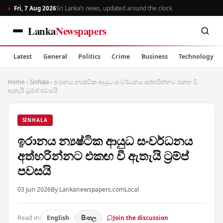
Fri, 7 Aug 2026
Sri Lanka’s news, updated around the clock
Lanka
Newspapers
Latest
General
Politics
Crime
Business
Technology
Home
›
Sinhala
›
ඉරානය න්‍යෂ්ටික ආයුධ සංවර්ධනය අත්හරින්නට එකඟ වී
ඇතැයි ට්‍රම්ප් පවසයි
SINHALA
ඉරානය න්‍යෂ්ටික ආයුධ සංවර්ධනය
අත්හරින්නට එකඟ වී ඇතැයි ට්‍රම්ප්
පවසයි
03 Jun 2026
By Lankanewspapers.com
Local
Read in:
English
සිංහල
Join the discussion