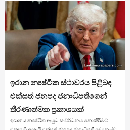
ඉරාන න්‍යෂ්ටික ස්ථාවරය පිළිබඳ
එක්සත් ජනපද ජනාධිපතිගෙන්
තීරණාත්මක ප්‍රකාශයක්
ඉරානය න්‍යෂ්ටික ආයුධ සංවර්ධනය නොකිරීමට
එකඟ වී ඇතැයි එක්සත් ජනපද ජනාධිපති ඩොනල්ඩ්