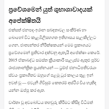
ප්‍රවේශමෙන් යුත් ශුභාශාවාදයක්
අපේක්ෂිතයි
එක්සත් ජනපද-ඉරාන සබඳතාවල සංකීර්ණ හා
බොහෝ විට කැළඹිලිසහගත ඉතිහාසය සැලකිල්ලට
ගෙන, ජාත්‍යන්තර නිරීක්ෂකයන් මෙම ප්‍රකාශයට
ප්‍රවේශමෙන් ප්‍රතිචාර දක්වනු ඇතැයි අපේක්ෂා කෙරේ.
2015 ඒකාබද්ධ සමස්ත ක්‍රියාකාරී සැලැස්ම ඇතුළු පූර්ව
රාජ්‍යතාන්ත්‍රික ප්‍රයත්නයන් — ට්‍රම්ප් ජනාධිපතිවරයා
ස්වයං ප්‍රකාශිතව ඔහුගේ පළමු ධුර කාලය තුළ ඉන්
ඉවත් වූ — එවැනි ගිවිසුම් කෙතරම් අස්ථිර විය හැකිද
යන්න ඔප්පු කර ඇත.
වාර්තා වූ අවබෝධය තහවුරු කිරීමට කිසිදු විධිමත්