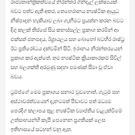
රාජ්‍යතාන්ත්‍රිකත්වයේ නිරන්තර ගිනිදැල් ලක්ෂ්‍යයක්
බවට පත්ව ඇති අතර, තෙහෙරානය න්‍යෂ්ටික ආයුධ
නිෂ්පාදන හැකියාව ලබා ගැනීමට ප්‍රයත්න කරන බවට
දිගු කලක් තිස්සේ සිය කනස්සල්ල ප්‍රකාශ කරමින් ආ
එක්සත් ජනපදය, ඊශ්‍රායලය සහ බොහෝ බටහිර රාෂ්ට්‍ර
ඊට ප්‍රතිරෝධය දක්වමින් සිටී. ඉරානය නිරන්තරයෙන්
ප්‍රකාශ කර ඇත්තේ, තම න්‍යෂ්ටික ක්‍රියාකාරකම් සිවිල්
සහ බලශක්ති අරමුණු සඳහා පමණක් සීමා වූ ඒවා
බවය.
ට්‍රම්ප්ගේ මෙම ප්‍රකාශය සනාථ වුවහොත්, ගැටුම් සහ
අස්ථාවරත්වයෙන් දැනටමත් පීඩාවට පත් මධ්‍යම
පෙරදිග කලාපය තුළ න්‍යෂ්ටික ව්‍යාප්තිය වැළැක්වීමේ
උත්සාහයන්හි කැපී පෙනෙන ප්‍රගතියක් ලෙස
ඉතිහාසයේ සටහන් වනු ඇත.