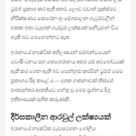
ට්‍රම්ප් ප්‍රකාශ කර ඇති අතර, ලොව වඩාත් සූක්ෂ්මව
නිරීක්ෂණය කෙරෙන භූ-දේශපාලන ගැටුම්වලින්
එකක ඉතා වැදගත් හැරවුම් ලක්ෂ්‍යක් සනිටුහන් විය
හැකි බව පෙනෙන්නට ඇත.
ඉරානයේ න්‍යෂ්ටික අභිලාෂයන් සම්බන්ධයෙන්
වොෂිංටනය සහ තෙහෙරානය අතර යම් අවබෝධයක්
ඇති කර ගෙන ඇති බව පෙන්නුම් කරමින් ට්‍රම්ප් මෙම
ප්‍රකාශය සිදු කළේ ය — දශක ගණනාවක් තිස්සේ
ජාත්‍යන්තර ආතතියට හේතු වූ මෙම ප්‍රශ්නය දිගු
ඉතිහාසයක් සහිත කරුණකි.
දීර්ඝකාලීන ආරවුල් ලක්ෂ්‍යයක්
ඉරානයේ න්‍යෂ්ටික වැඩසටහන ගෝලීය