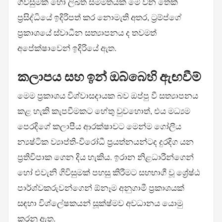
ගිවිසුමක් හෝ ලිඛිත සම්මතයක් මේ වන තෙක්
ප්‍රසිද්ධියේ ඉදිරිපත් කර නොමැති අතර, ට්‍රම්ප්ගේ
ප්‍රකාශයේ ස්වාධීන සත්‍යාපනය ද තවමත්
අපේක්ෂාවෙන් ඉදිරියේ ඇත.
කලාපය සහ ඉන් ඔබ්බෙහි ඇඟවීම්
මෙම ප්‍රකාශය විශ්වාසදායක බව ඔප්පු වී සත්‍යාපනය
කළ හැකි කැපවීමකට හේතු වුවහොත්, එය මධ්‍යම
පෙරදිගේ කලාපීය ආරක්ෂාවට මෙන්ම ගෝලීය
න්‍යෂ්ටික ව්‍යාප්ති-විරෝධී ප්‍රයත්නයන්ටද දුරදිග යන
ප්‍රතිවිපාක ගෙන දිය හැකිය. ඉරාන නිළධාරීන්ගෙන්
හෝ එවැනි ගිවිසුමක් පහසු කිරීමට සහභාගී වූ ශ්‍රේෂ්ඨ
පාර්ශ්වකරුවන්ගෙන් ඕනෑම අනුගාමී ප්‍රකාශයක්
සඳහා විශ්ලේෂකයන් සූක්ෂ්මව අවධානය යොමු
කරනු ඇත.