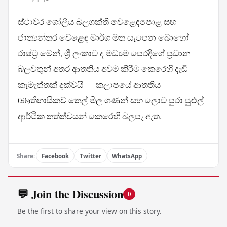
ස්ථාවර ගෝලීය බලශක්ති වෙළෙඳපොළ සහ
ජාත්‍යන්තර වෙළෙඳ මාර්ග මත යැපෙන බොහෝ
රාෂ්ට්‍ර මෙන්, ශ්‍රී ලංකාව ද මධ්‍යම පෙරදිගේ ප්‍රධාන
බලවතුන් අතර ආතතිය අවම කිරීම කෙරෙහි දැඩි
කැමැත්තක් දක්වයි — කලාපයේ ආතතිය
ඐතිහාසිකව තෙල් මිල ගණන් සහ ලොව පුරා පුළුල්
ආර්ථික තත්ත්වයන් කෙරෙහි බලපෑ ඇත.
Share:
Facebook
Twitter
WhatsApp
💬 Join the Discussion
0
Be the first to share your view on this story.