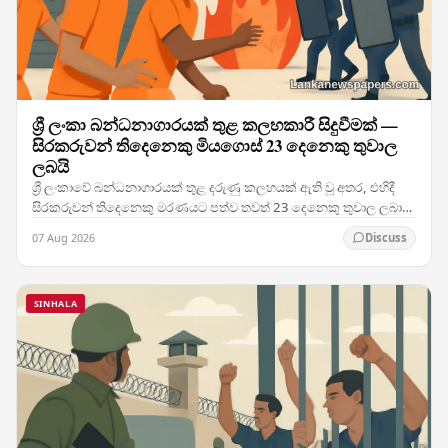
ශ්‍රී ලංකා බන්ධනාගාරයක් තුළ කලහකාරී සිදුවීමක් —
සිරකරුවන් තිදෙනෙකු මියගොස් 23 දෙනෙකු තුවාල
ලබයි
ශ්‍රී ලංකාවේ බන්ධනාගාරයක් තුළ දරුණු කලහයක් ඇති වූ අතර, එහිදී
සිරකරුවන් තිදෙනෙකු මරණයට පත්ව තවත් 23 දෙනෙකු තුවාල ලබා
ඇති මෙම සිදුවීම රටේ බන්ධනාගාර ක්‍රමය පිළිබඳ…
07 Aug 2026
Discuss
SINHALA