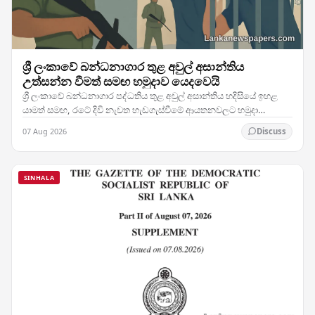
ශ්‍රී ලංකාවේ බන්ධනාගාර තුළ අවුල් අසාන්තිය
උත්සන්න වීමත් සමඟ හමුදාව යෙදවෙයි
ශ්‍රී ලංකාවේ බන්ධනාගාර පද්ධතිය තුළ අවුල් අසාන්තිය හදිසියේ ඉහළ
යාමත් සමඟ, රටේ දිවි නැවත හැඩගැස්වීමේ ආයතනවලට හමුදා
සෙබළුන් යෙදවීමට බලධාරීන් තීරණය කර ඇති බව…
07 Aug 2026
Discuss
SINHALA